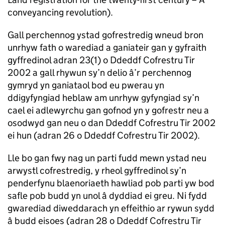
conveyancing revolution).
Gall perchennog ystad gofrestredig wneud bron
unrhyw fath o warediad a ganiateir gan y gyfraith
gyffredinol adran 23(1) o Ddeddf Cofrestru Tir
2002 a gall rhywun sy’n delio â’r perchennog
gymryd yn ganiataol bod eu pwerau yn
ddigyfyngiad heblaw am unrhyw gyfyngiad sy’n
cael ei adlewyrchu gan gofnod yn y gofrestr neu a
osodwyd gan neu o dan Ddeddf Cofrestru Tir 2002
ei hun (adran 26 o Ddeddf Cofrestru Tir 2002).
Lle bo gan fwy nag un parti fudd mewn ystad neu
arwystl cofrestredig, y rheol gyffredinol sy’n
penderfynu blaenoriaeth hawliad pob parti yw bod
safle pob budd yn unol â dyddiad ei greu. Ni fydd
gwarediad diweddarach yn effeithio ar rywun sydd
â budd eisoes (adran 28 o Ddeddf Cofrestru Tir