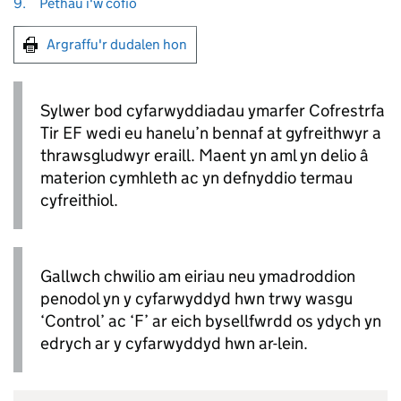
9.
Pethau i'w cofio
Argraffu'r dudalen hon
Sylwer bod cyfarwyddiadau ymarfer Cofrestrfa
Tir EF wedi eu hanelu’n bennaf at gyfreithwyr a
thrawsgludwyr eraill. Maent yn aml yn delio â
materion cymhleth ac yn defnyddio termau
cyfreithiol.
Gallwch chwilio am eiriau neu ymadroddion
penodol yn y cyfarwyddyd hwn trwy wasgu
‘Control’ ac ‘F’ ar eich bysellfwrdd os ydych yn
edrych ar y cyfarwyddyd hwn ar-lein.