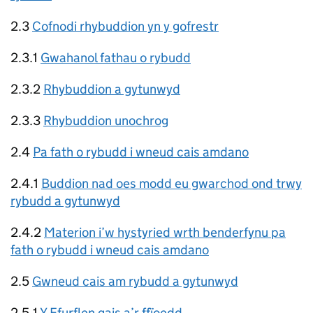
2.3
Cofnodi rhybuddion yn y gofrestr
2.3.1
Gwahanol fathau o rybudd
2.3.2
Rhybuddion a gytunwyd
2.3.3
Rhybuddion unochrog
2.4
Pa fath o rybudd i wneud cais amdano
2.4.1
Buddion nad oes modd eu gwarchod ond trwy
rybudd a gytunwyd
2.4.2
Materion i’w hystyried wrth benderfynu pa
fath o rybudd i wneud cais amdano
2.5
Gwneud cais am rybudd a gytunwyd
2.5.1
Y Ffurflen gais a’r ffïoedd