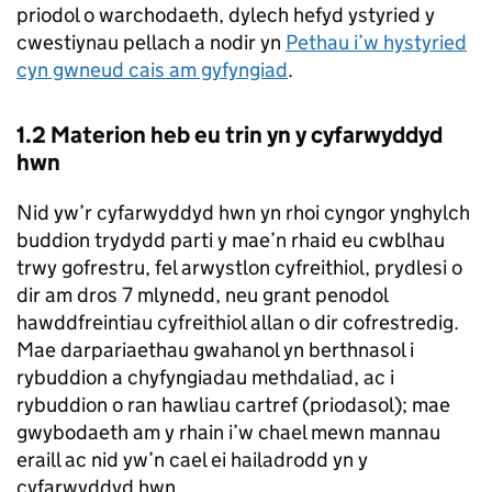
priodol o warchodaeth, dylech hefyd ystyried y
cwestiynau pellach a nodir yn
Pethau i’w hystyried
cyn gwneud cais am gyfyngiad
.
1.2 Materion heb eu trin yn y cyfarwyddyd
hwn
Nid yw’r cyfarwyddyd hwn yn rhoi cyngor ynghylch
buddion trydydd parti y mae’n rhaid eu cwblhau
trwy gofrestru, fel arwystlon cyfreithiol, prydlesi o
dir am dros 7 mlynedd, neu grant penodol
hawddfreintiau cyfreithiol allan o dir cofrestredig.
Mae darpariaethau gwahanol yn berthnasol i
rybuddion a chyfyngiadau methdaliad, ac i
rybuddion o ran hawliau cartref (priodasol); mae
gwybodaeth am y rhain i’w chael mewn mannau
eraill ac nid yw’n cael ei hailadrodd yn y
cyfarwyddyd hwn.