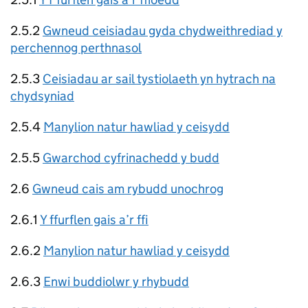
2.5.2
Gwneud ceisiadau gyda chydweithrediad y
perchennog perthnasol
2.5.3
Ceisiadau ar sail tystiolaeth yn hytrach na
chydsyniad
2.5.4
Manylion natur hawliad y ceisydd
2.5.5
Gwarchod cyfrinachedd y budd
2.6
Gwneud cais am rybudd unochrog
2.6.1
Y ffurflen gais a’r ffi
2.6.2
Manylion natur hawliad y ceisydd
2.6.3
Enwi buddiolwr y rhybudd