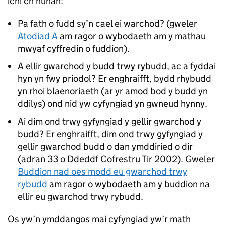
ichi’ch hunan:
Pa fath o fudd sy’n cael ei warchod? (gweler
Atodiad A
am ragor o wybodaeth am y mathau
mwyaf cyffredin o fuddion).
A ellir gwarchod y budd trwy rybudd, ac a fyddai
hyn yn fwy priodol? Er enghraifft, bydd rhybudd
yn rhoi blaenoriaeth (ar yr amod bod y budd yn
ddilys) ond nid yw cyfyngiad yn gwneud hynny.
Ai dim ond trwy gyfyngiad y gellir gwarchod y
budd? Er enghraifft, dim ond trwy gyfyngiad y
gellir gwarchod budd o dan ymddiried o dir
(adran 33 o Ddeddf Cofrestru Tir 2002). Gweler
Buddion nad oes modd eu gwarchod trwy
rybudd
am ragor o wybodaeth am y buddion na
ellir eu gwarchod trwy rybudd.
Os yw’n ymddangos mai cyfyngiad yw’r math