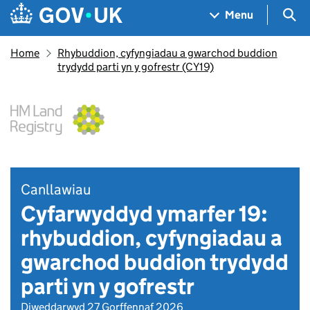
Skip to main content
Navigation menu
Sea
Menu
Home
Rhybuddion, cyfyngiadau a gwarchod buddion
trydydd parti yn y gofrestr (CY19)
Canllawiau
Cyfarwyddyd ymarfer 19:
rhybuddion, cyfyngiadau a
gwarchod buddion trydydd
parti yn y gofrestr
Diweddarwyd 27 Gorffennaf 2026