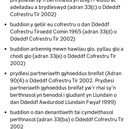
adeiladau a brydleswyd (adran 33(c) o Ddeddf
Cofrestru Tir 2002)
buddion y gellir eu cofrestru o dan Ddeddf
Cofrestru Tiroedd Comin 1965 (adran 33(d) o
Ddeddf Cofrestru Tir 2002)
buddion arbennig mewn hawliau glo, pyllau glo a
chodi glo (adran 33(e) o Ddeddf Cofrestru Tir
2002)
prydlesi partneriaeth gyhoeddus breifat (Adran
90(4) o Ddeddf Cofrestru Tir 2002. Prydlesi
partneriaeth gyhoeddus breifat yw’r rhai sy’n
berthnasol yn benodol i gludiant yn Llundain o
dan Ddeddf Awdurdod Llundain Fwyaf 1999)
buddion o dan denantiaeth tai cymdeithasol
perthnasol (adran 33(ba) o Ddeddf Cofrestru Tir
2002