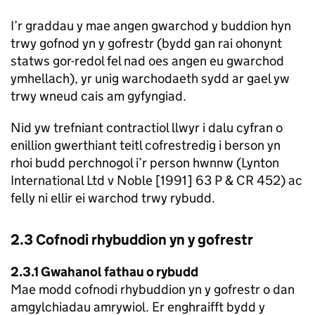
I’r graddau y mae angen gwarchod y buddion hyn
trwy gofnod yn y gofrestr (bydd gan rai ohonynt
statws gor-redol fel nad oes angen eu gwarchod
ymhellach), yr unig warchodaeth sydd ar gael yw
trwy wneud cais am gyfyngiad.
Nid yw trefniant contractiol llwyr i dalu cyfran o
enillion gwerthiant teitl cofrestredig i berson yn
rhoi budd perchnogol i’r person hwnnw (Lynton
International Ltd v Noble [1991] 63 P & CR 452) ac
felly ni ellir ei warchod trwy rybudd.
2.3 Cofnodi rhybuddion yn y gofrestr
2.3.1 Gwahanol fathau o rybudd
Mae modd cofnodi rhybuddion yn y gofrestr o dan
amgylchiadau amrywiol. Er enghraifft bydd y