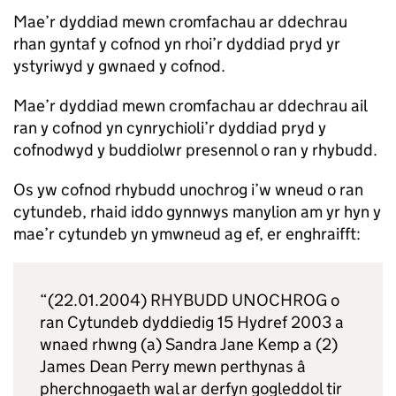
Mae’r dyddiad mewn cromfachau ar ddechrau
rhan gyntaf y cofnod yn rhoi’r dyddiad pryd yr
ystyriwyd y gwnaed y cofnod.
Mae’r dyddiad mewn cromfachau ar ddechrau ail
ran y cofnod yn cynrychioli’r dyddiad pryd y
cofnodwyd y buddiolwr presennol o ran y rhybudd.
Os yw cofnod rhybudd unochrog i’w wneud o ran
cytundeb, rhaid iddo gynnwys manylion am yr hyn y
mae’r cytundeb yn ymwneud ag ef, er enghraifft:
“(22.01.2004) RHYBUDD UNOCHROG o
ran Cytundeb dyddiedig 15 Hydref 2003 a
wnaed rhwng (a) Sandra Jane Kemp a (2)
James Dean Perry mewn perthynas â
pherchnogaeth wal ar derfyn gogleddol tir