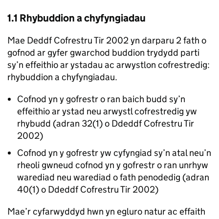
1.1 Rhybuddion a chyfyngiadau
Mae Deddf Cofrestru Tir 2002 yn darparu 2 fath o
gofnod ar gyfer gwarchod buddion trydydd parti
sy’n effeithio ar ystadau ac arwystlon cofrestredig:
rhybuddion a chyfyngiadau.
Cofnod yn y gofrestr o ran baich budd sy’n
effeithio ar ystad neu arwystl cofrestredig yw
rhybudd (adran 32(1) o Ddeddf Cofrestru Tir
2002)
Cofnod yn y gofrestr yw cyfyngiad sy’n atal neu’n
rheoli gwneud cofnod yn y gofrestr o ran unrhyw
warediad neu warediad o fath penodedig (adran
40(1) o Ddeddf Cofrestru Tir 2002)
Mae’r cyfarwyddyd hwn yn egluro natur ac effaith