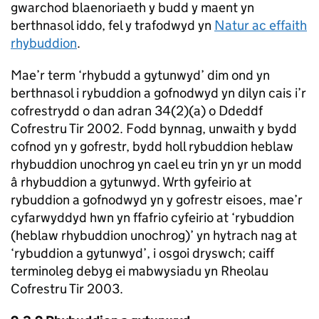
gwarchod blaenoriaeth y budd y maent yn
berthnasol iddo, fel y trafodwyd yn
Natur ac effaith
rhybuddion
.
Mae’r term ‘rhybudd a gytunwyd’ dim ond yn
berthnasol i rybuddion a gofnodwyd yn dilyn cais i’r
cofrestrydd o dan adran 34(2)(a) o Ddeddf
Cofrestru Tir 2002. Fodd bynnag, unwaith y bydd
cofnod yn y gofrestr, bydd holl rybuddion heblaw
rhybuddion unochrog yn cael eu trin yn yr un modd
â rhybuddion a gytunwyd. Wrth gyfeirio at
rybuddion a gofnodwyd yn y gofrestr eisoes, mae’r
cyfarwyddyd hwn yn ffafrio cyfeirio at ‘rybuddion
(heblaw rhybuddion unochrog)’ yn hytrach nag at
‘rybuddion a gytunwyd’, i osgoi dryswch; caiff
terminoleg debyg ei mabwysiadu yn Rheolau
Cofrestru Tir 2003.