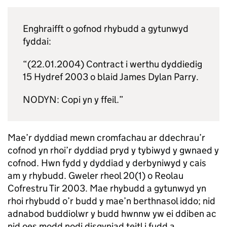
Enghraifft o gofnod rhybudd a gytunwyd
fyddai:
“(22.01.2004) Contract i werthu dyddiedig
15 Hydref 2003 o blaid James Dylan Parry.
NODYN: Copi yn y ffeil.”
Mae’r dyddiad mewn cromfachau ar ddechrau’r
cofnod yn rhoi’r dyddiad pryd y tybiwyd y gwnaed y
cofnod. Hwn fydd y dyddiad y derbyniwyd y cais
am y rhybudd. Gweler rheol 20(1) o Reolau
Cofrestru Tir 2003. Mae rhybudd a gytunwyd yn
rhoi rhybudd o’r budd y mae’n berthnasol iddo; nid
adnabod buddiolwr y budd hwnnw yw ei ddiben ac
nid oes modd nodi disgyniad teitl i fudd a