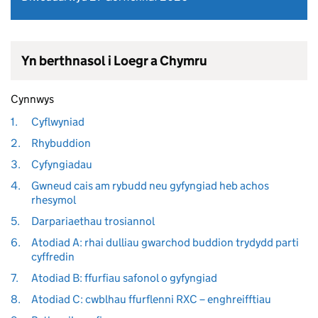
Yn berthnasol i Loegr a Chymru
Cynnwys
1.
Cyflwyniad
2.
Rhybuddion
3.
Cyfyngiadau
4.
Gwneud cais am rybudd neu gyfyngiad heb achos
rhesymol
5.
Darpariaethau trosiannol
6.
Atodiad A: rhai dulliau gwarchod buddion trydydd parti
cyffredin
7.
Atodiad B: ffurfiau safonol o gyfyngiad
8.
Atodiad C: cwblhau ffurflenni RXC – enghreifftiau