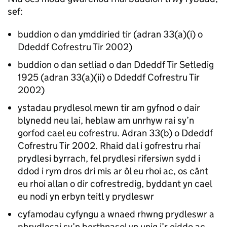
sef:
buddion o dan ymddiried tir (adran 33(a)(i) o
Ddeddf Cofrestru Tir 2002)
buddion o dan setliad o dan Ddeddf Tir Setledig
1925 (adran 33(a)(ii) o Ddeddf Cofrestru Tir
2002)
ystadau prydlesol mewn tir am gyfnod o dair
blynedd neu lai, heblaw am unrhyw rai sy’n
gorfod cael eu cofrestru. Adran 33(b) o Ddeddf
Cofrestru Tir 2002. Rhaid dal i gofrestru rhai
prydlesi byrrach, fel prydlesi rifersiwn sydd i
ddod i rym dros dri mis ar ôl eu rhoi ac, os cânt
eu rhoi allan o dir cofrestredig, byddant yn cael
eu nodi yn erbyn teitl y prydleswr
cyfamodau cyfyngu a wnaed rhwng prydleswr a
phrydlesai sy’n berthnasol yn unig i’r eiddo ac