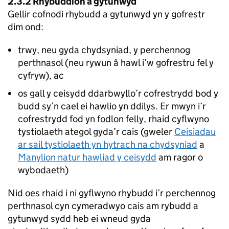
2.3.2 Rhybuddion a gytunwyd
Gellir cofnodi rhybudd a gytunwyd yn y gofrestr
dim ond:
trwy, neu gyda chydsyniad, y perchennog
perthnasol (neu rywun â hawl i’w gofrestru fel y
cyfryw), ac
os gall y ceisydd ddarbwyllo’r cofrestrydd bod y
budd sy’n cael ei hawlio yn ddilys. Er mwyn i’r
cofrestrydd fod yn fodlon felly, rhaid cyflwyno
tystiolaeth ategol gyda’r cais (gweler
Ceisiadau
ar sail tystiolaeth yn hytrach na chydsyniad
a
Manylion natur hawliad y ceisydd
am ragor o
wybodaeth)
Nid oes rhaid i ni gyflwyno rhybudd i’r perchennog
perthnasol cyn cymeradwyo cais am rybudd a
gytunwyd sydd heb ei wneud gyda