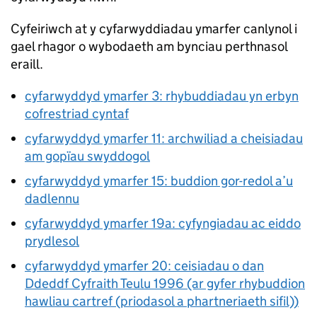
Cyfeiriwch at y cyfarwyddiadau ymarfer canlynol i
gael rhagor o wybodaeth am bynciau perthnasol
eraill.
cyfarwyddyd ymarfer 3: rhybuddiadau yn erbyn
cofrestriad cyntaf
cyfarwyddyd ymarfer 11: archwiliad a cheisiadau
am gopïau swyddogol
cyfarwyddyd ymarfer 15: buddion gor-redol a’u
dadlennu
cyfarwyddyd ymarfer 19a: cyfyngiadau ac eiddo
prydlesol
cyfarwyddyd ymarfer 20: ceisiadau o dan
Ddeddf Cyfraith Teulu 1996 (ar gyfer rhybuddion
hawliau cartref (priodasol a phartneriaeth sifil))