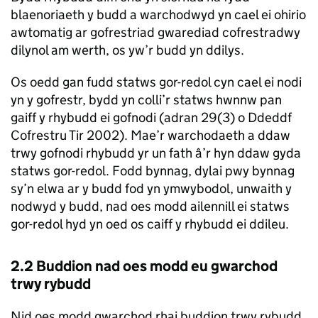
blaenoriaeth y budd a warchodwyd yn cael ei ohirio
awtomatig ar gofrestriad gwarediad cofrestradwy
dilynol am werth, os yw’r budd yn ddilys.
Os oedd gan fudd statws gor-redol cyn cael ei nodi
yn y gofrestr, bydd yn colli’r statws hwnnw pan
gaiff y rhybudd ei gofnodi (adran 29(3) o Ddeddf
Cofrestru Tir 2002). Mae’r warchodaeth a ddaw
trwy gofnodi rhybudd yr un fath â’r hyn ddaw gyda
statws gor-redol. Fodd bynnag, dylai pwy bynnag
sy’n elwa ar y budd fod yn ymwybodol, unwaith y
nodwyd y budd, nad oes modd ailennill ei statws
gor-redol hyd yn oed os caiff y rhybudd ei ddileu.
2.2 Buddion nad oes modd eu gwarchod
trwy rybudd
Nid oes modd gwarchod rhai buddion trwy rybudd,