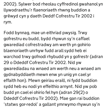
2002). Sylwer bod rheolau cyffredinol gwahanol yn
llywodraethu’r flaenoriaeth rhwng buddion a
grëwyd cyn y daeth Deddf Cofrestru Tir 2002 i
rym.
Fodd bynnag, mae un eithriad pwysig. Trwy
gofrestru eu budd, bydd rhywun sy’n caffael
gwarediad cofrestradwy am werth yn gohirio
blaenoriaeth unrhyw fudd arall sydd heb ei
warchod trwy gofnodi rhybudd yn y gofrestr (adran
29 o Ddeddf Cofrestru Tir 2002. Nid yw
gwarediadau na wnaed am werth neu a wnaed am
gydnabyddiaeth mewn enw yn unig yn cael yr
effaith hon). Mewn geiriau eraill, ni fydd buddion
sydd heb eu nodi yn effeithio arnynt. Nid yw pob
budd yn cael ei ohirio fel hyn (adran 29(2) o
Ddeddf Cofrestru Tir 2002). Mae gan rai buddion
‘statws gor-redol’ a gallant ymrwymo rhywun sy’n