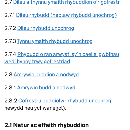
2.7
Dileu a thynnu ymaith rhybuddion o’r gofrestr
2.7.1
Dileu rhybudd (heblaw rhybudd unochrog)
2.7.2
Dileu rhybudd unochrog
2.7.3
Tynnu ymaith rhybudd unochrog
2.7.4
Rhybudd o ran arwystl sy’n cael ei gwblhau
wedi hynny trwy gofrestriad
2.8
Amrywio buddion a nodwyd
2.8.1
Amrywio budd a nodwyd
2.8.2
Cofrestru buddiolwr rhybudd unochrog
newydd neu ychwanegol).
2.1 Natur ac effaith rhybuddion