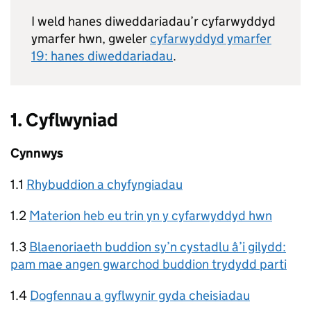
I weld hanes diweddariadau’r cyfarwyddyd
ymarfer hwn, gweler
cyfarwyddyd ymarfer
19: hanes diweddariadau
.
1. Cyflwyniad
Cynnwys
1.1
Rhybuddion a chyfyngiadau
1.2
Materion heb eu trin yn y cyfarwyddyd hwn
1.3
Blaenoriaeth buddion sy’n cystadlu â’i gilydd:
pam mae angen gwarchod buddion trydydd parti
1.4
Dogfennau a gyflwynir gyda cheisiadau