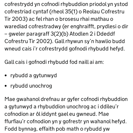
cofrestrydd yn cofnodi rhybuddion priodol yn ystod
cofrestriad cyntaf (rheol 35(1) o Reolau Cofrestru
Tir 2003) ac fel rhan o brosesu rhai mathau o
warediad cofrestradwy (er enghraifft, prydlesi o dir
– gweler paragraff 3(2)(b) Atodlen 2 i Ddeddf
Cofrestru Tir 2002). Gall rhywun sy’n hawlio budd
wneud cais i’r cofrestrydd gofnodi rhybudd hefyd.
Gall cais i gofnodi rhybudd fod naill ai am:
rybudd a gytunwyd
rybudd unochrog
Mae gwahanol drefnau ar gyfer cofnodi rhybuddion
a gytunwyd a rhybuddion unochrog ac i ddileu’r
cofnodion ar ôl iddynt gael eu gwneud. Mae
ffurfiau’r cofnodion yn y gofrestr yn wahanol hefyd.
Fodd bynnag, effaith pob math o rybudd yw