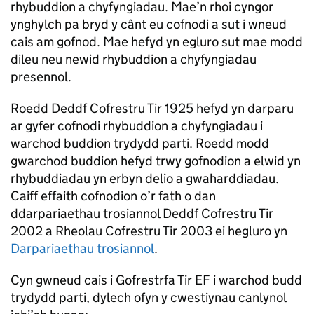
rhybuddion a chyfyngiadau. Mae’n rhoi cyngor
ynghylch pa bryd y cânt eu cofnodi a sut i wneud
cais am gofnod. Mae hefyd yn egluro sut mae modd
dileu neu newid rhybuddion a chyfyngiadau
presennol.
Roedd Deddf Cofrestru Tir 1925 hefyd yn darparu
ar gyfer cofnodi rhybuddion a chyfyngiadau i
warchod buddion trydydd parti. Roedd modd
gwarchod buddion hefyd trwy gofnodion a elwid yn
rhybuddiadau yn erbyn delio a gwaharddiadau.
Caiff effaith cofnodion o’r fath o dan
ddarpariaethau trosiannol Deddf Cofrestru Tir
2002 a Rheolau Cofrestru Tir 2003 ei hegluro yn
Darpariaethau trosiannol
.
Cyn gwneud cais i Gofrestrfa Tir EF i warchod budd
trydydd parti, dylech ofyn y cwestiynau canlynol