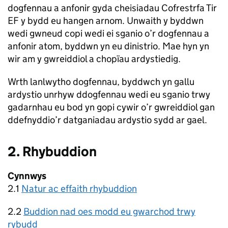
dogfennau a anfonir gyda cheisiadau Cofrestrfa Tir
EF y bydd eu hangen arnom. Unwaith y byddwn
wedi gwneud copi wedi ei sganio o’r dogfennau a
anfonir atom, byddwn yn eu dinistrio. Mae hyn yn
wir am y gwreiddiol a chopïau ardystiedig.
Wrth lanlwytho dogfennau, byddwch yn gallu
ardystio unrhyw ddogfennau wedi eu sganio trwy
gadarnhau eu bod yn gopi cywir o’r gwreiddiol gan
ddefnyddio’r datganiadau ardystio sydd ar gael.
2. Rhybuddion
Cynnwys
2.1
Natur ac effaith rhybuddion
2.2
Buddion nad oes modd eu gwarchod trwy
rybudd