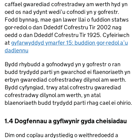
caffael gwarediad cofrestradwy am werth hyd yn
oed os nad ydynt wedi’u cofnodi yn y gofrestr.
Fodd bynnag, mae gan lawer llai o fuddion statws
gor-redol o dan Ddeddf Cofrestru Tir 2002 nag
oedd o dan Ddeddf Cofrestru Tir 1925. Cyfeiriwch
at
gyfarwyddyd ymarfer 15: buddion gor-redol a’u
dadlennu
Bydd rhybudd a gofnodwyd yn y gofrestr o ran
budd trydydd parti yn gwarchod ei flaenoriaeth yn
erbyn gwarediad cofrestradwy dilynol am werth.
Bydd cyfyngiad, trwy atal cofrestru gwarediad
cofrestradwy dilynol am werth, yn atal
blaenoriaeth budd trydydd parti rhag cael ei ohirio.
1.4 Dogfennau a gyflwynir gyda cheisiadau
Dim ond copïau ardystiedig o weithredoedd a