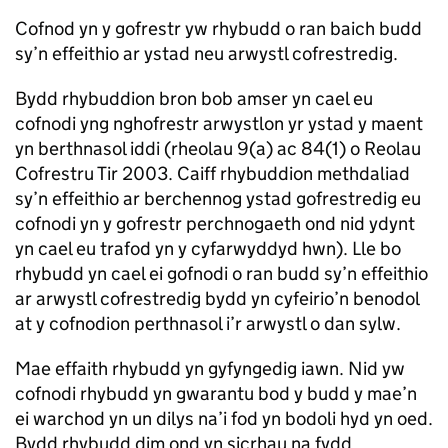
Cofnod yn y gofrestr yw rhybudd o ran baich budd
sy’n effeithio ar ystad neu arwystl cofrestredig.
Bydd rhybuddion bron bob amser yn cael eu
cofnodi yng nghofrestr arwystlon yr ystad y maent
yn berthnasol iddi (rheolau 9(a) ac 84(1) o Reolau
Cofrestru Tir 2003. Caiff rhybuddion methdaliad
sy’n effeithio ar berchennog ystad gofrestredig eu
cofnodi yn y gofrestr perchnogaeth ond nid ydynt
yn cael eu trafod yn y cyfarwyddyd hwn). Lle bo
rhybudd yn cael ei gofnodi o ran budd sy’n effeithio
ar arwystl cofrestredig bydd yn cyfeirio’n benodol
at y cofnodion perthnasol i’r arwystl o dan sylw.
Mae effaith rhybudd yn gyfyngedig iawn. Nid yw
cofnodi rhybudd yn gwarantu bod y budd y mae’n
ei warchod yn un dilys na’i fod yn bodoli hyd yn oed.
Bydd rhybudd dim ond yn sicrhau na fydd