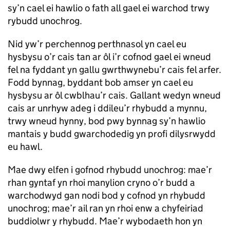
sy’n cael ei hawlio o fath all gael ei warchod trwy
rybudd unochrog.
Nid yw’r perchennog perthnasol yn cael eu
hysbysu o’r cais tan ar ôl i’r cofnod gael ei wneud
fel na fyddant yn gallu gwrthwynebu’r cais fel arfer.
Fodd bynnag, byddant bob amser yn cael eu
hysbysu ar ôl cwblhau’r cais. Gallant wedyn wneud
cais ar unrhyw adeg i ddileu’r rhybudd a mynnu,
trwy wneud hynny, bod pwy bynnag sy’n hawlio
mantais y budd gwarchodedig yn profi dilysrwydd
eu hawl.
Mae dwy elfen i gofnod rhybudd unochrog: mae’r
rhan gyntaf yn rhoi manylion cryno o’r budd a
warchodwyd gan nodi bod y cofnod yn rhybudd
unochrog; mae’r ail ran yn rhoi enw a chyfeiriad
buddiolwr y rhybudd. Mae’r wybodaeth hon yn