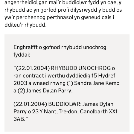
angenrheidiol gan mai’r buddiolwr fydd yn cael y
rhybudd ac yn gorfod profi dilysrwydd y budd os
yw’r perchennog perthnasol yn gwneud cais i
ddileu’r rhybudd.
Enghraifft o gofnod rhybudd unochrog
fyddai:
“(22.01.2004) RHYBUDD UNOCHROG o
ran contract i werthu dyddiedig 15 Hydref
2003 a wnaed rhwng (1) Sandra Jane Kemp
a (2) James Dylan Parry.
(22.01.2004) BUDDIOLWR: James Dylan
Parry o 23 Y Nant, Tre-don, Canolbarth XX1
3AB.”