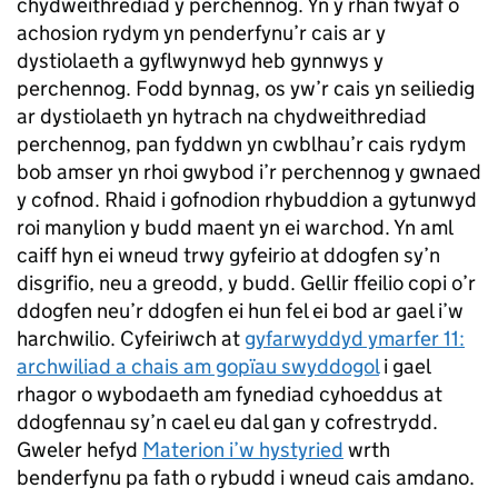
chydweithrediad y perchennog. Yn y rhan fwyaf o
achosion rydym yn penderfynu’r cais ar y
dystiolaeth a gyflwynwyd heb gynnwys y
perchennog. Fodd bynnag, os yw’r cais yn seiliedig
ar dystiolaeth yn hytrach na chydweithrediad
perchennog, pan fyddwn yn cwblhau’r cais rydym
bob amser yn rhoi gwybod i’r perchennog y gwnaed
y cofnod. Rhaid i gofnodion rhybuddion a gytunwyd
roi manylion y budd maent yn ei warchod. Yn aml
caiff hyn ei wneud trwy gyfeirio at ddogfen sy’n
disgrifio, neu a greodd, y budd. Gellir ffeilio copi o’r
ddogfen neu’r ddogfen ei hun fel ei bod ar gael i’w
harchwilio. Cyfeiriwch at
gyfarwyddyd ymarfer 11:
archwiliad a chais am gopïau swyddogol
i gael
rhagor o wybodaeth am fynediad cyhoeddus at
ddogfennau sy’n cael eu dal gan y cofrestrydd.
Gweler hefyd
Materion i’w hystyried
wrth
benderfynu pa fath o rybudd i wneud cais amdano.