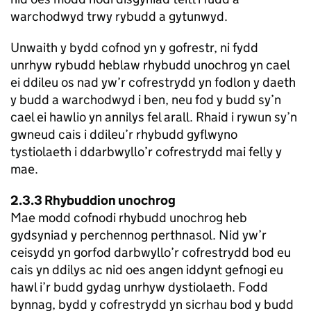
warchodwyd trwy rybudd a gytunwyd.
Unwaith y bydd cofnod yn y gofrestr, ni fydd
unrhyw rybudd heblaw rhybudd unochrog yn cael
ei ddileu os nad yw’r cofrestrydd yn fodlon y daeth
y budd a warchodwyd i ben, neu fod y budd sy’n
cael ei hawlio yn annilys fel arall. Rhaid i rywun sy’n
gwneud cais i ddileu’r rhybudd gyflwyno
tystiolaeth i ddarbwyllo’r cofrestrydd mai felly y
mae.
2.3.3 Rhybuddion unochrog
Mae modd cofnodi rhybudd unochrog heb
gydsyniad y perchennog perthnasol. Nid yw’r
ceisydd yn gorfod darbwyllo’r cofrestrydd bod eu
cais yn ddilys ac nid oes angen iddynt gefnogi eu
hawl i’r budd gydag unrhyw dystiolaeth. Fodd
bynnag, bydd y cofrestrydd yn sicrhau bod y budd