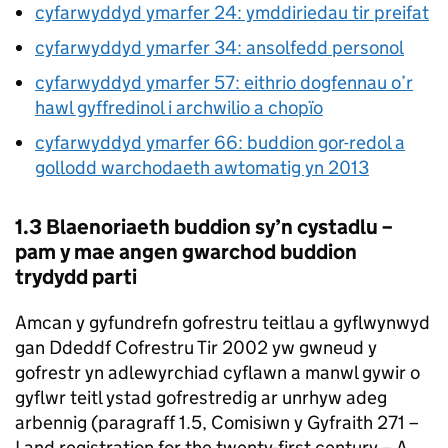
cyfarwyddyd ymarfer 24: ymddiriedau tir preifat
cyfarwyddyd ymarfer 34: ansolfedd personol
cyfarwyddyd ymarfer 57: eithrio dogfennau o’r
hawl gyffredinol i archwilio a chopïo
cyfarwyddyd ymarfer 66: buddion gor-redol a
gollodd warchodaeth awtomatig yn 2013
1.3 Blaenoriaeth buddion sy’n cystadlu –
pam y mae angen gwarchod buddion
trydydd parti
Amcan y gyfundrefn gofrestru teitlau a gyflwynwyd
gan Ddeddf Cofrestru Tir 2002 yw gwneud y
gofrestr yn adlewyrchiad cyflawn a manwl gywir o
gyflwr teitl ystad gofrestredig ar unrhyw adeg
arbennig (paragraff 1.5, Comisiwn y Gyfraith 271 –
Land registration for the twenty-first century – A