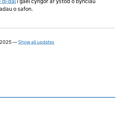
di-dâl
i gael cyngor ar ystod o bynciau
siadau o safon.
f 2025
—
Show all updates