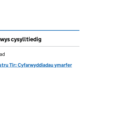
wys cysylltiedig
iad
stru Tir: Cyfarwyddiadau ymarfer