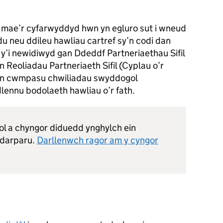
 mae’r cyfarwyddyd hwn yn egluro sut i wneud
u neu ddileu hawliau cartref sy’n codi dan
 y’i newidiwyd gan Ddeddf Partneriaethau Sifil
Reoliadau Partneriaeth Sifil (Cyplau o’r
 yn cwmpasu chwiliadau swyddogol
lennu bodolaeth hawliau o’r fath.
ol a chyngor diduedd ynghylch ein
 darparu.
Darllenwch ragor am y cyngor