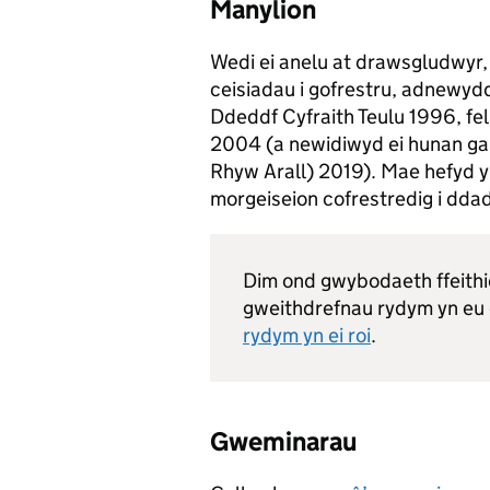
Manylion
Wedi ei anelu at drawsgludwyr,
ceisiadau i gofrestru, adnewydd
Ddeddf Cyfraith Teulu 1996, fel
2004 (a newidiwyd ei hunan gan 
Rhyw Arall) 2019). Mae hefyd
morgeiseion cofrestredig i ddad
Dim ond gwybodaeth ffeithi
gweithdrefnau rydym yn eu
rydym yn ei roi
.
Gweminarau