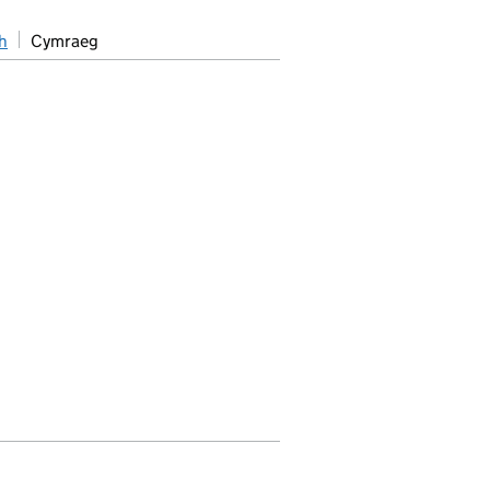
h
Cymraeg