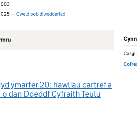
 2003
 2025 —
Gweld pob diweddariad
Cynn
hymru
Casgl
Cofre
d ymarfer 20: hawliau cartref a
 o dan Ddeddf Cyfraith Teulu