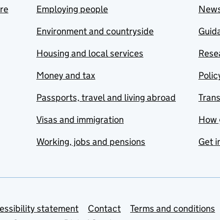
are
Employing people
New
Environment and countryside
Guida
Housing and local services
Resea
Money and tax
Polic
Passports, travel and living abroad
Tran
Visas and immigration
How 
Working, jobs and pensions
Get i
essibility statement
Contact
Terms and conditions