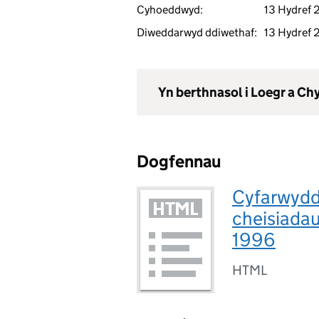
Cyhoeddwyd:
13 Hydref
Diweddarwyd ddiwethaf:
13 Hydref
Yn berthnasol i Loegr a C
Dogfennau
Cyfarwyddy
cheisiadau
1996
HTML