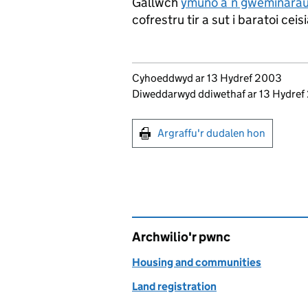
Gallwch
ymuno â’n gweminarau 
cofrestru tir a sut i baratoi cei
Updates to this page
Cyhoeddwyd ar 13 Hydref 2003
Diweddarwyd ddiwethaf ar 13 Hydre
Argraffu'r dudalen hon
Argraffu'r dudalen hon
Archwilio'r pwnc
Housing and communities
Land registration