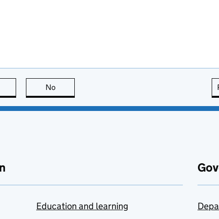
this page is useful
No
this page is not useful
n
Gov
Education and learning
Depa