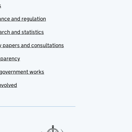
s
nce and regulation
rch and statistics
y papers and consultations
sparency
government works
nvolved