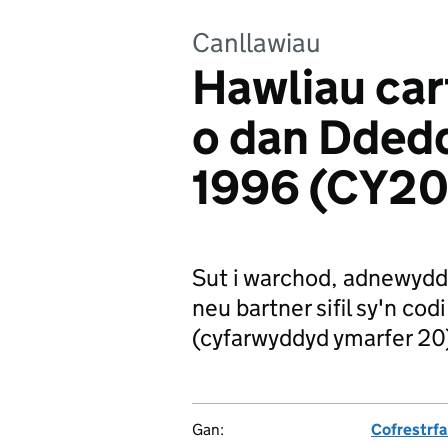
Canllawiau
Hawliau car
o dan Ddedd
1996 (CY20
Sut i warchod, adnewyddu
neu bartner sifil sy'n co
(cyfarwyddyd ymarfer 20
Gan:
Cofrestrfa