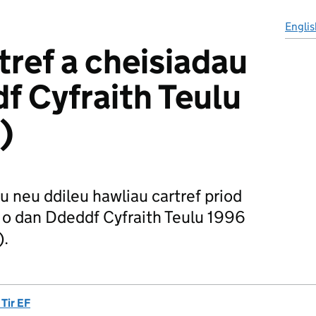
Englis
tref a cheisiadau
f Cyfraith Teulu
)
 neu ddileu hawliau cartref priod
di o dan Ddeddf Cyfraith Teulu 1996
).
 Tir EF