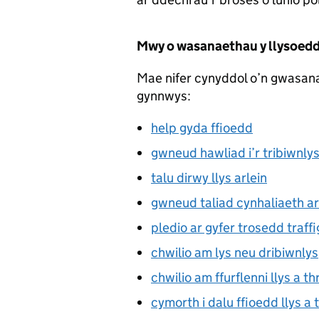
Mwy o wasanaethau y llysoedd 
Mae nifer cynyddol o’n gwasana
gynnwys:
help gyda ffioedd
gwneud hawliad i’r tribiwnly
talu dirwy llys arlein
gwneud taliad cynhaliaeth ar
pledio ar gyfer trosedd traffi
chwilio am lys neu dribiwnlys
chwilio am ffurflenni llys a th
cymorth i dalu ffioedd llys a 