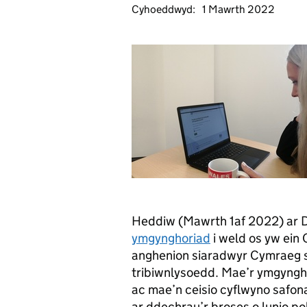
Cyhoeddwyd:
1 Mawrth 2022
Heddiw (Mawrth 1af 2022) ar D
ymgynghoriad
i weld os yw ein 
anghenion siaradwyr Cymraeg sy
tribiwnlysoedd. Mae’r ymgyng
ac mae’n ceisio cyflwyno safona
ar ddechrau’r broses o lunio pol