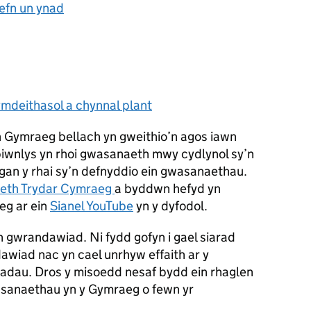
efn un ynad
ymdeithasol a chynnal plant
th Gymraeg bellach yn gweithio’n agos iawn
biwnlys yn rhoi gwasanaeth mwy cydlynol sy’n
an y rhai sy’n defnyddio ein gwasanaethau.
eth Trydar Cymraeg
a byddwn hefyd yn
g ar ein
Sianel YouTube
yn y dyfodol.
 gwrandawiad. Ni fydd gofyn i gael siarad
awiad nac yn cael unrhyw effaith ar y
adau. Dros y misoedd nesaf bydd ein rhaglen
sanaethau yn y Gymraeg o fewn yr