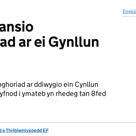
Englis
ansio
d ar ei Gynllun
ghoriad ar ddiwygio ein Cynllun
yfnod i ymateb yn rhedeg tan 8fed
 a Thribiwnlysoedd EF