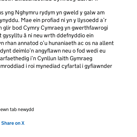
us yng Nghymru rydym yn gweld y galw am
yddu. Mae ein profiad ni yn y llysoedd a’r
n glir bod Cymry Cymraeg yn gwerthfawrogi
t gysylltu â ni neu wrth ddefnyddio ein
n rhan annatod o’u hunaniaeth ac os na allent
ddynt deimlo’n angyflawn neu o fod wedi eu
 arfaethedig i’n Cynllun Iaith Gymraeg
ymroddiad i roi mynediad cyfartal i gyfiawnder
mewn tab newydd
new tab)
Share on X
(opens in new tab)