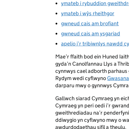
ymateb i rybuddion gweithdr
ymateb i wŷs rheithgor
gwneud cais am brofiant
gwneud cais am ysgariad
apelio i’r tribiwnlys nawdd c
Mae’r ffaith bod ein Huned Iai
gyda’n Canolfannau Llys a Thri
cynnwys cael adborth parhaus g
Rydym wedi cyflwyno
Gwasana
darparu mwy o gynnwys Cymrae
Gallwch siarad Cymraeg yn eich
Cymraeg yn peri oedi i’r gwrand
gweithrediadau na’r penderfyni
ddiwygio yn cyflwyno mwy o wa
awdurdodaethau sifil a theulu.