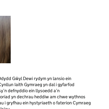
dydd Gŵyl Dewi rydym yn lansio ein
Cynllun Iaith Gymraeg yn dal i gyfarfod
’n defnyddio ein llysoedd a’n
horiad yn dechrau heddiw am chwe wythnos
u i gryfhau ein hystyriaeth o faterion Cymraeg
isiau.