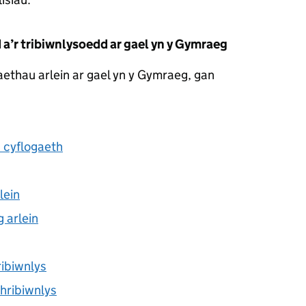
a’r tribiwnlysoedd ar gael yn y Gymraeg
ethau arlein ar gael yn y Gymraeg, gan
s cyflogaeth
lein
g arlein
ribiwnlys
thribiwnlys