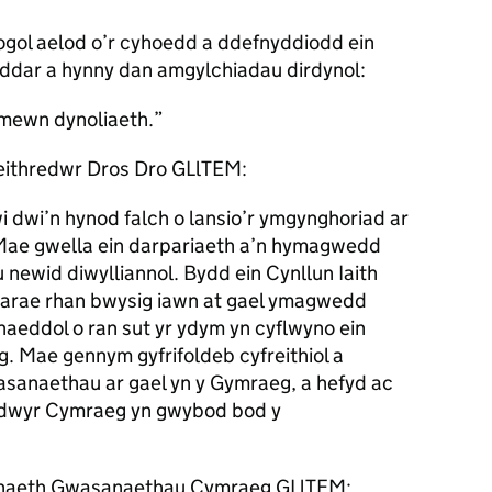
gol aelod o’r cyhoedd a ddefnyddiodd ein
dar a hynny dan amgylchiadau dirdynol:
 mewn dynoliaeth.
eithredwr Dros Dro GLlTEM:
dwi’n hynod falch o lansio’r ymgynghoriad ar
 Mae gwella ein darpariaeth a’n hymagwedd
 newid diwylliannol. Bydd ein Cynllun Iaith
arae rhan bwysig iawn at gael ymagwedd
aeddol o ran sut yr ydym yn cyflwyno ein
 Mae gennym gyfrifoldeb cyfreithiol a
asanaethau ar gael yn y Gymraeg, a hefyd ac
radwyr Cymraeg yn gwybod bod y
naeth Gwasanaethau Cymraeg GLlTEM: