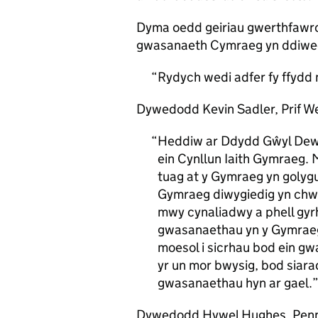
Dyma oedd geiriau gwerthfawro
gwasanaeth Cymraeg yn ddiwed
Rydych wedi adfer fy ffydd
Dywedodd Kevin Sadler, Prif W
Heddiw ar Ddydd Gŵyl Dewi 
ein Cynllun Iaith Gymraeg.
tuag at y Gymraeg yn golygu
Gymraeg diwygiedig yn chw
mwy cynaliadwy a phell gyrh
gwasanaethau yn y Gymraeg.
moesol i sicrhau bod ein gw
yr un mor bwysig, bod sia
gwasanaethau hyn ar gael.
Dywedodd Hywel Hughes, Pen