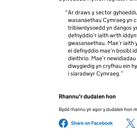
Ar draws y sector gyhoedd
wasanaethau Cymraeg yn cyn
tribiwnlysoedd yn dangos y
defnyddio’r iaith wrth iddyn
gwasanaethau. Mae’r iaith y
ei defnyddio mae’n bosibl i
dieithrio. Mae’r newidiadau
diwygiedig yn cryfhau ein h
i siaradwyr Cymraeg.
Rhannu'r dudalen hon
Bydd rhannu yn agor y dudalen hon 
Share on Facebook
(opens in 