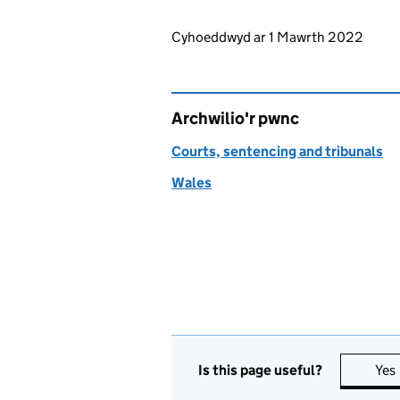
Updates to this page
Cyhoeddwyd ar 1 Mawrth 2022
Archwilio'r pwnc
Courts, sentencing and tribunals
Wales
Is this page useful?
Yes