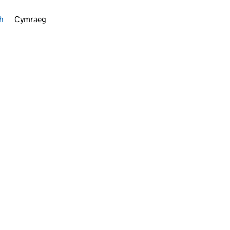
h
Cymraeg