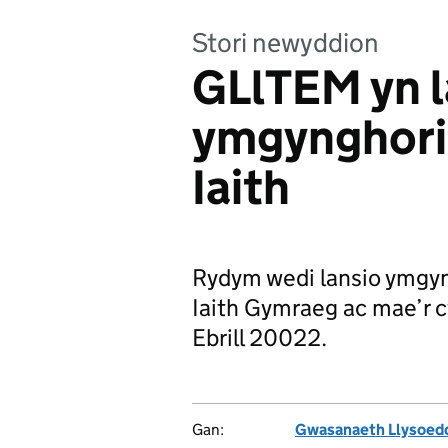
Stori newyddion
GLlTEM yn l
ymgynghoria
Iaith
Rydym wedi lansio ymgyn
Iaith Gymraeg ac mae’r c
Ebrill 20022.
Gan:
Gwasanaeth Llysoedd