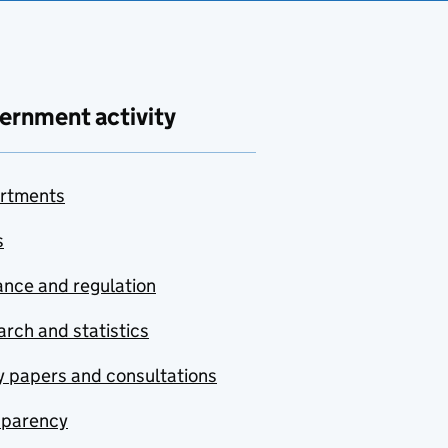
ernment activity
rtments
s
nce and regulation
rch and statistics
y papers and consultations
sparency