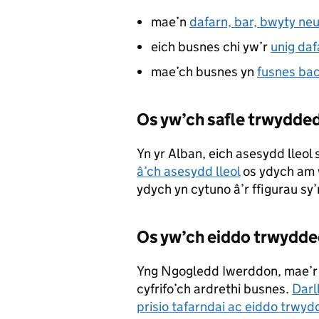
mae’n
dafarn, bar, bwyty neu
eich busnes chi yw’r
unig da
mae’ch busnes yn
fusnes ba
Os yw’ch safle trwydded
Yn yr Alban, eich asesydd lleol 
â’ch asesydd lleol
os ydych am w
ydych yn cytuno â’r ffigurau sy’
Os yw’ch eiddo trwydd
Yng Ngogledd Iwerddon, mae’r 
cyfrifo’ch ardrethi busnes.
Darl
prisio tafarndai ac eiddo trwy