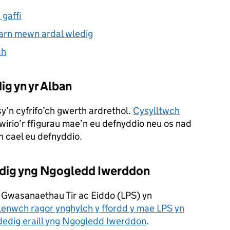
 gaffi
farn mewn ardal wledig
ch
ig yn yr Alban
sy’n cyfrifo’ch gwerth ardrethol.
Cysylltwch
irio’r ffigurau mae’n eu defnyddio neu os nad
n cael eu defnyddio.
edig yng Ngogledd Iwerddon
Gwasanaethau Tir ac Eiddo (
LPS
) yn
lenwch ragor ynghylch y ffordd y mae
LPS
yn
ddedig eraill yng Ngogledd Iwerddon
.