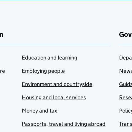
n
Gov
Education and learning
Depa
are
Employing people
New
Environment and countryside
Guida
Housing and local services
Resea
Money and tax
Polic
Passports, travel and living abroad
Tran