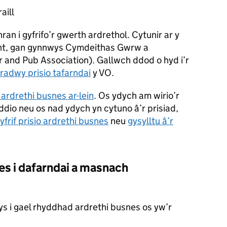
aill
n i gyfrifo’r gwerth ardrethol. Cytunir ar y
ant, gan gynnwys Cymdeithas Gwrw a
r and Pub Association). Gallwch ddod o hyd i’r
adwy prisio tafarndai
y
VO
.
 ardrethi busnes ar-lein
. Os ydych am wirio’r
dio neu os nad ydych yn cytuno â’r prisiad,
yfrif prisio ardrethi busnes
neu
gysylltu â’r
s i dafarndai a masnach
s i gael rhyddhad ardrethi busnes os yw’r