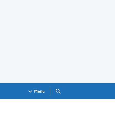
Search GOV.UK
Menu