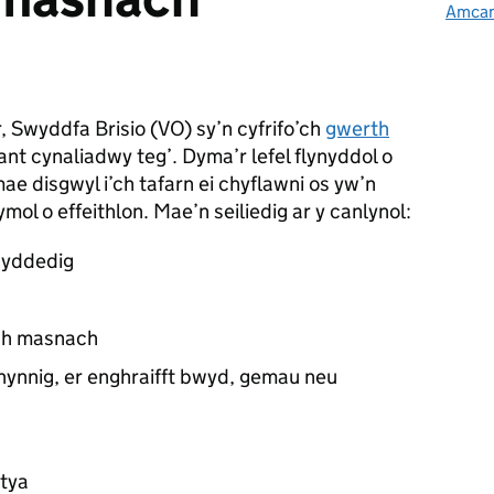
Amcang
 Swyddfa Brisio (
VO
) sy’n cyfrifo’ch
gwerth
nt cynaliadwy teg’. Dyma’r lefel flynyddol o
mae disgwyl i’ch tafarn ei chyflawni os yw’n
ol o effeithlon. Mae’n seiliedig ar y canlynol:
wyddedig
ch masnach
hynnig, er enghraifft bwyd, gemau neu
tya