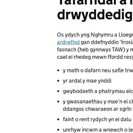
drwyddedig
Os ydych yng Nghymru a Lloegr,
ardrethol
gan ddefnyddio ‘trosia
fasnach (heb gynnwys
TAW
) y 
cael ei rhedeg mewn ffordd resym
y math o dafarn neu safle tr
yr ardal y mae ynddi
gwybodaeth a phatrymau ei
y gwasanaethau y mae’n ei c
ddangos chwaraeon ar sgrîn
faint o rent rydych yn ei dalu
unrhyw incwm a wnewch o le