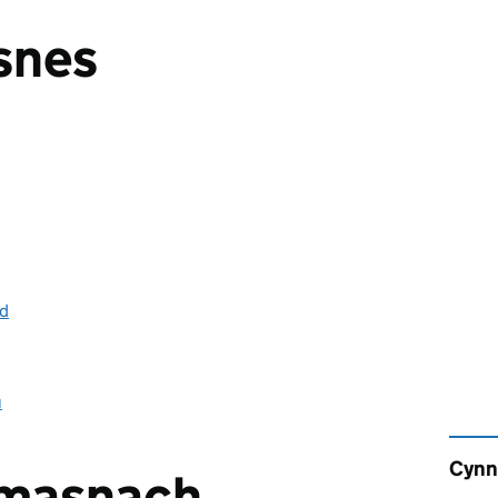
snes
id
u
Cynn
 masnach