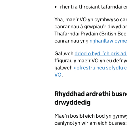
rhenti a throsiant tafarndai er
Yna, mae’r
VO
yn cymhwyso canra
canrannau â grwpiau’r diwydi
Thafarndai Prydain (British Bee
canrannau yng
nghanllaw cymer
Gallwch
ddod o hyd i’ch prisiad
ffigurau y mae’r
VO
yn eu defnyd
gallwch
gofrestru neu sefydlu c
VO
.
Rhyddhad ardrethi busne
drwyddedig
Mae’n bosibl eich bod yn gymwy
canlynol yn wir am eich busnes: