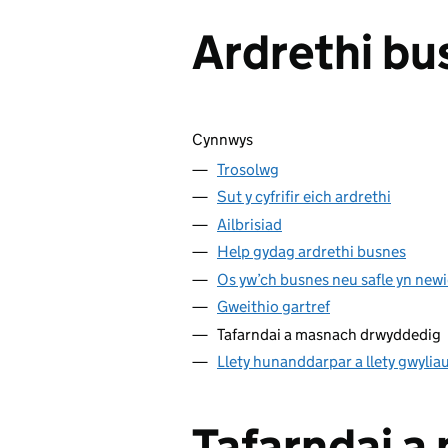
Ardrethi bu
Sgipio cynnwys
Cynnwys
Trosolwg
Sut y cyfrifir eich ardrethi
Ailbrisiad
Help gydag ardrethi busnes
Os yw’ch busnes neu safle yn new
Gweithio gartref
Tafarndai a masnach drwyddedig
Llety hunanddarpar a llety gwylia
Tafarndai a