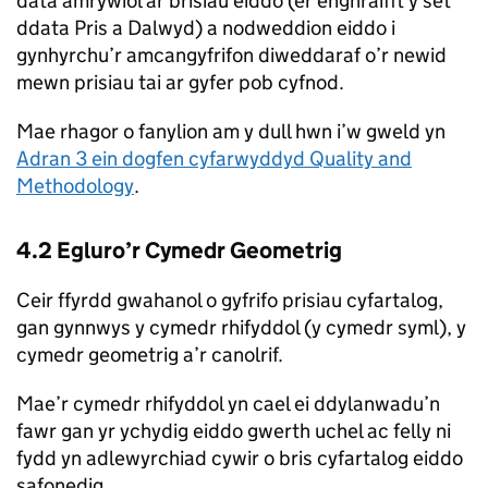
data amrywiol ar brisiau eiddo (er enghraifft y set
ddata Pris a Dalwyd) a nodweddion eiddo i
gynhyrchu’r amcangyfrifon diweddaraf o’r newid
mewn prisiau tai ar gyfer pob cyfnod.
Mae rhagor o fanylion am y dull hwn i’w gweld yn
Adran 3 ein dogfen cyfarwyddyd Quality and
Methodology
.
4.2 Egluro’r Cymedr Geometrig
Ceir ffyrdd gwahanol o gyfrifo prisiau cyfartalog,
gan gynnwys y cymedr rhifyddol (y cymedr syml), y
cymedr geometrig a’r canolrif.
Mae’r cymedr rhifyddol yn cael ei ddylanwadu’n
fawr gan yr ychydig eiddo gwerth uchel ac felly ni
fydd yn adlewyrchiad cywir o bris cyfartalog eiddo
safonedig.