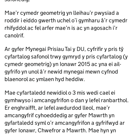
Mae’r cymedr geometrig yn lleihau’r pwysiad a
roddir i eiddo gwerth uchel o’i gymharu â’r cymedr
rhifyddol ac fel arfer mae’n is ac yn agosach i’r
canolrif.
Ar gyfer Mynegai Prisiau Tai y DU, cyfrifir y pris tŷ
cyfartalog safonol trwy gymryd y pris cyfartalog (y
cymedr geometrig) yn Ionawr 2015 ac yna ei ail-
gyfrifo yn unol â’r newid mynegai mewn cyfnod
blaenorol ac ymlaen hyd heddiw.
Mae cyfartaledd newidiol o 3 mis wedi cael ei
gymhwyso i amcangyfrifon o dan y lefel ranbarthol.
Er enghraifft, ar lefel awdurdod lleol, mae’r
amcangyfrif cyhoeddedig ar gyfer Mawrth yn
gyfartaledd syml o’r amcangyfrifon a gyfrifwyd ar
gyfer Ionawr, Chwefror a Mawrth. Mae hyn yn