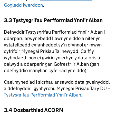
Gogledd Iwerddon
.
3.3 Tystysgrifau Perfformiad Ynni’r Alban
Defnyddir Tystysgrifau Perfformiad Ynni’r Alban i
ddarparu arwynebedd llawr yr eiddo a nifer yr
ystafelloedd cyfanheddol sy’n ofynnol er mwyn
cyfrifo’r Mynegai Prisiau Tai newydd. Caiff y
wybodaeth hon ei gwirio yn erbyn y data pris a
dalwyd a ddarperir gan Gofrestri’r Alban (gan
ddefnyddio manylion cyfeiriad yr eiddo).
Cael mynediad i sicrhau ansawdd data gweinyddol
a ddefnyddir i gynhyrchu Mynegai Prisiau Tai y DU –
Tystysgrifau Perfformiad Ynni’r Alban
.
3.4 Dosbarthiad ACORN