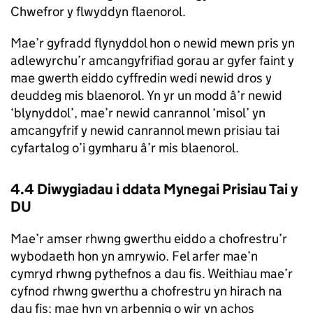
Chwefror y flwyddyn flaenorol.
Mae’r gyfradd flynyddol hon o newid mewn pris yn
adlewyrchu’r amcangyfrifiad gorau ar gyfer faint y
mae gwerth eiddo cyffredin wedi newid dros y
deuddeg mis blaenorol. Yn yr un modd â’r newid
‘blynyddol’, mae’r newid canrannol ‘misol’ yn
amcangyfrif y newid canrannol mewn prisiau tai
cyfartalog o’i gymharu â’r mis blaenorol.
4.4 Diwygiadau i ddata Mynegai Prisiau Tai y
DU
Mae’r amser rhwng gwerthu eiddo a chofrestru’r
wybodaeth hon yn amrywio. Fel arfer mae’n
cymryd rhwng pythefnos a dau fis. Weithiau mae’r
cyfnod rhwng gwerthu a chofrestru yn hirach na
dau fis; mae hyn yn arbennig o wir yn achos