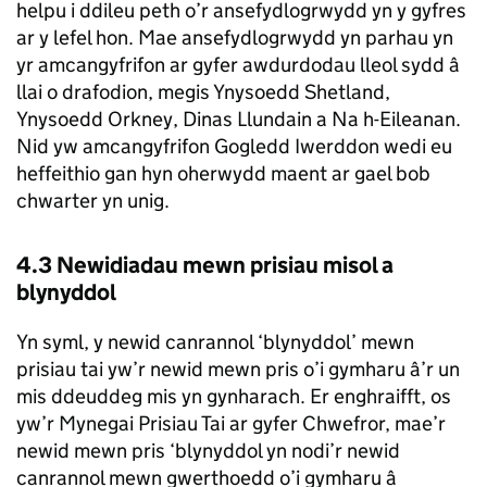
helpu i ddileu peth o’r ansefydlogrwydd yn y gyfres
ar y lefel hon. Mae ansefydlogrwydd yn parhau yn
yr amcangyfrifon ar gyfer awdurdodau lleol sydd â
llai o drafodion, megis Ynysoedd Shetland,
Ynysoedd Orkney, Dinas Llundain a Na h-Eileanan.
Nid yw amcangyfrifon Gogledd Iwerddon wedi eu
heffeithio gan hyn oherwydd maent ar gael bob
chwarter yn unig.
4.3 Newidiadau mewn prisiau misol a
blynyddol
Yn syml, y newid canrannol ‘blynyddol’ mewn
prisiau tai yw’r newid mewn pris o’i gymharu â’r un
mis ddeuddeg mis yn gynharach. Er enghraifft, os
yw’r Mynegai Prisiau Tai ar gyfer Chwefror, mae’r
newid mewn pris ‘blynyddol yn nodi’r newid
canrannol mewn gwerthoedd o’i gymharu â