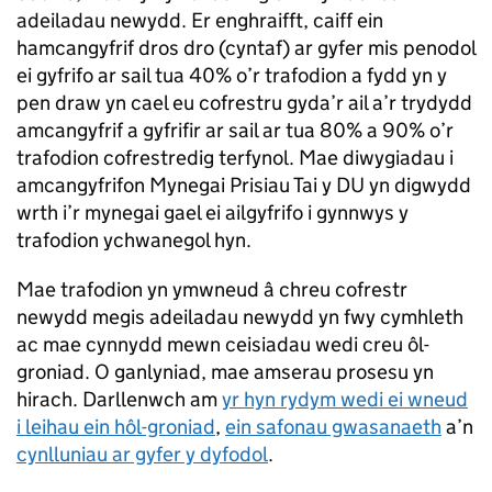
adeiladau newydd. Er enghraifft, caiff ein
hamcangyfrif dros dro (cyntaf) ar gyfer mis penodol
ei gyfrifo ar sail tua 40% o’r trafodion a fydd yn y
pen draw yn cael eu cofrestru gyda’r ail a’r trydydd
amcangyfrif a gyfrifir ar sail ar tua 80% a 90% o’r
trafodion cofrestredig terfynol. Mae diwygiadau i
amcangyfrifon Mynegai Prisiau Tai y DU yn digwydd
wrth i’r mynegai gael ei ailgyfrifo i gynnwys y
trafodion ychwanegol hyn.
Mae trafodion yn ymwneud â chreu cofrestr
newydd megis adeiladau newydd yn fwy cymhleth
ac mae cynnydd mewn ceisiadau wedi creu ôl-
groniad. O ganlyniad, mae amserau prosesu yn
hirach. Darllenwch am
yr hyn rydym wedi ei wneud
i leihau ein hôl-groniad
,
ein safonau gwasanaeth
a’n
cynlluniau ar gyfer y dyfodol
.