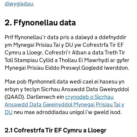
diwygiadau
.
2. Ffynonellau data
Prif ffynonellau’r data pris a dalwyd a ddefnyddir
ym Mynegai Prisiau Tai y DU yw Cofrestrfa Tir EF
Cymru a Lloegr, Cofrestri’r Alban a data Treth Tir
Toll Stampiau Cyllid a Thollau Ei Mawrhydi ar gyfer
Mynegai Prisiau Eiddo Preswyl Gogledd Iwerddon.
Mae pob ffynhonnell data wedi cael ei hasesu yn
erbyn y teclyn Sicrhau Ansawdd Data Gweinyddol
(QAAD). Darllenwch ein
crynodeb o Sicrhau
Ansawdd Data Gweinyddol Mynegai Prisiau Tai y
DU
neu mae adroddiadau unigol i’w gweld isod.
2.1 Cofrestrfa Tir EF Cymru a Lloegr