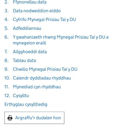
2.
Ffynonellau data
3.
Data nodweddion eiddo
4.
Cyfrifo Mynegai Prisiau Tai y DU
5.
Adfeddiannau
6.
Y gwahaniaeth rhwng Mynegai Prisiau Tai y DU a
mynegeion eraill
7.
Ailgyhoeddi data
8.
Tablau data
9.
Chwilio Mynegai Prisiau Tai y DU
10.
Calendr dyddiadau rhyddhau
11.
Mynediad cyn rhyddhau
12.
Cysylltu
Erthyglau cysylltiedig
Argraffu'r dudalen hon