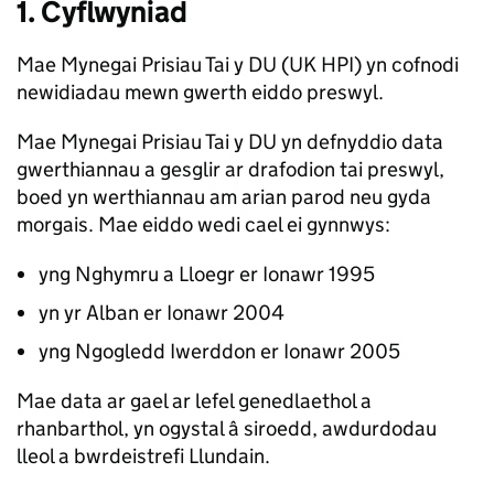
1. Cyflwyniad
Mae Mynegai Prisiau Tai y DU (UK HPI) yn cofnodi
newidiadau mewn gwerth eiddo preswyl.
Mae Mynegai Prisiau Tai y DU yn defnyddio data
gwerthiannau a gesglir ar drafodion tai preswyl,
boed yn werthiannau am arian parod neu gyda
morgais. Mae eiddo wedi cael ei gynnwys:
yng Nghymru a Lloegr er Ionawr 1995
yn yr Alban er Ionawr 2004
yng Ngogledd Iwerddon er Ionawr 2005
Mae data ar gael ar lefel genedlaethol a
rhanbarthol, yn ogystal â siroedd, awdurdodau
lleol a bwrdeistrefi Llundain.