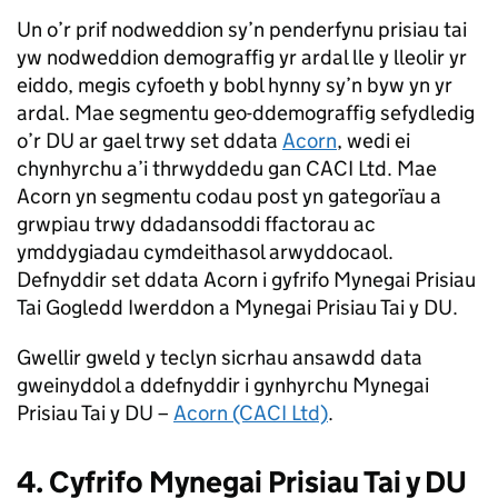
Un o’r prif nodweddion sy’n penderfynu prisiau tai
yw nodweddion demograffig yr ardal lle y lleolir yr
eiddo, megis cyfoeth y bobl hynny sy’n byw yn yr
ardal. Mae segmentu geo-ddemograffig sefydledig
o’r DU ar gael trwy set ddata
Acorn
, wedi ei
chynhyrchu a’i thrwyddedu gan CACI Ltd. Mae
Acorn yn segmentu codau post yn gategorïau a
grwpiau trwy ddadansoddi ffactorau ac
ymddygiadau cymdeithasol arwyddocaol.
Defnyddir set ddata Acorn i gyfrifo Mynegai Prisiau
Tai Gogledd Iwerddon a Mynegai Prisiau Tai y DU.
Gwellir gweld y teclyn sicrhau ansawdd data
gweinyddol a ddefnyddir i gynhyrchu Mynegai
Prisiau Tai y DU –
Acorn (CACI Ltd)
.
4. Cyfrifo Mynegai Prisiau Tai y DU