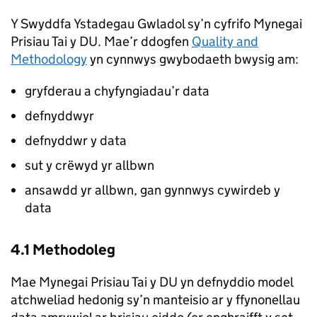
Y Swyddfa Ystadegau Gwladol sy’n cyfrifo Mynegai
Prisiau Tai y DU. Mae’r ddogfen
Quality and
Methodology
yn cynnwys gwybodaeth bwysig am:
gryfderau a chyfyngiadau’r data
defnyddwyr
defnyddwr y data
sut y crëwyd yr allbwn
ansawdd yr allbwn, gan gynnwys cywirdeb y
data
4.1 Methodoleg
Mae Mynegai Prisiau Tai y DU yn defnyddio model
atchweliad hedonig sy’n manteisio ar y ffynonellau