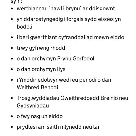
sy’n:
werthiannau ‘hawl i brynu’ ar ddisgownt
yn ddarostyngedig i forgais sydd eisoes yn
bodoli
i beri gwerthiant cyfranddaliad mewn eiddo
trwy gyfrwng rhodd
o dan orchymyn Prynu Gorfodol
o dan orchymyn llys
i Ymddiriedolwyr wedi eu penodi o dan
Weithred Benodi
Trosglwyddiadau Gweithredoedd Breinio neu
Gydsyniadau
o fwy nag un eiddo
prydlesi am saith mlynedd neu lai