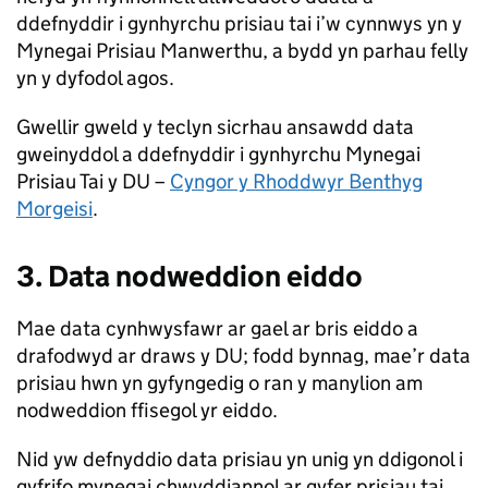
ddefnyddir i gynhyrchu prisiau tai i’w cynnwys yn y
Mynegai Prisiau Manwerthu, a bydd yn parhau felly
yn y dyfodol agos.
Gwellir gweld y teclyn sicrhau ansawdd data
gweinyddol a ddefnyddir i gynhyrchu Mynegai
Prisiau Tai y DU –
Cyngor y Rhoddwyr Benthyg
Morgeisi
.
3. Data nodweddion eiddo
Mae data cynhwysfawr ar gael ar bris eiddo a
drafodwyd ar draws y DU; fodd bynnag, mae’r data
prisiau hwn yn gyfyngedig o ran y manylion am
nodweddion ffisegol yr eiddo.
Nid yw defnyddio data prisiau yn unig yn ddigonol i
gyfrifo mynegai chwyddiannol ar gyfer prisiau tai