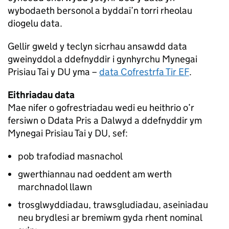
wybodaeth bersonol a byddai’n torri rheolau
diogelu data.
Gellir gweld y teclyn sicrhau ansawdd data
gweinyddol a ddefnyddir i gynhyrchu Mynegai
Prisiau Tai y DU yma –
data Cofrestrfa Tir EF
.
Eithriadau data
Mae nifer o gofrestriadau wedi eu heithrio o’r
fersiwn o Ddata Pris a Dalwyd a ddefnyddir ym
Mynegai Prisiau Tai y DU, sef:
pob trafodiad masnachol
gwerthiannau nad oeddent am werth
marchnadol llawn
trosglwyddiadau, trawsgludiadau, aseiniadau
neu brydlesi ar bremiwm gyda rhent nominal