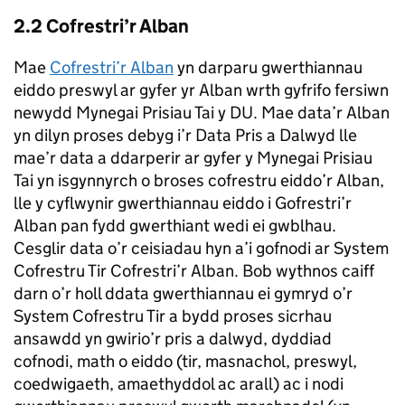
2.2 Cofrestri’r Alban
Mae
Cofrestri’r Alban
yn darparu gwerthiannau
eiddo preswyl ar gyfer yr Alban wrth gyfrifo fersiwn
newydd Mynegai Prisiau Tai y DU. Mae data’r Alban
yn dilyn proses debyg i’r Data Pris a Dalwyd lle
mae’r data a ddarperir ar gyfer y Mynegai Prisiau
Tai yn isgynnyrch o broses cofrestru eiddo’r Alban,
lle y cyflwynir gwerthiannau eiddo i Gofrestri’r
Alban pan fydd gwerthiant wedi ei gwblhau.
Cesglir data o’r ceisiadau hyn a’i gofnodi ar System
Cofrestru Tir Cofrestri’r Alban. Bob wythnos caiff
darn o’r holl ddata gwerthiannau ei gymryd o’r
System Cofrestru Tir a bydd proses sicrhau
ansawdd yn gwirio’r pris a dalwyd, dyddiad
cofnodi, math o eiddo (tir, masnachol, preswyl,
coedwigaeth, amaethyddol ac arall) ac i nodi