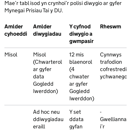
Mae’r tabl isod yn crynhoi’r polisi diwygio ar gyfer
Mynegai Prisiau Tai y DU.
Amlder
Amlder
Y cyfnod
Rheswm
cyhoeddi
diwygiadau
diwygio a
gwmpasir
Misol
Misol
12 mis
Cynnwys
(Chwarterol
blaenorol
trafodion
ar gyfer
(4
cofrestredig
data
chwater
ychwanegol
Gogledd
ar gyfer
Iwerddon)
Gogledd
Iwerddon)
Ad hoc neu
Y set
-
ddiwygiadau
ddata
Gwelliannau
eraill
gyfan
i’r