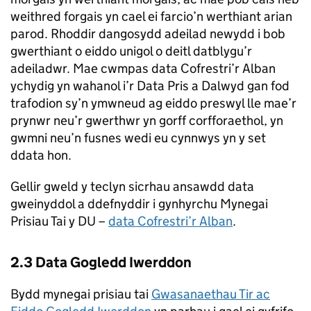
weithred forgais yn cael ei farcio’n werthiant arian
parod. Rhoddir dangosydd adeilad newydd i bob
gwerthiant o eiddo unigol o deitl datblygu’r
adeiladwr. Mae cwmpas data Cofrestri’r Alban
ychydig yn wahanol i’r Data Pris a Dalwyd gan fod
trafodion sy’n ymwneud ag eiddo preswyl lle mae’r
prynwr neu’r gwerthwr yn gorff corfforaethol, yn
gwmni neu’n fusnes wedi eu cynnwys yn y set
ddata hon.
Gellir gweld y teclyn sicrhau ansawdd data
gweinyddol a ddefnyddir i gynhyrchu Mynegai
Prisiau Tai y DU –
data Cofrestri’r Alban
.
2.3 Data Gogledd Iwerddon
Bydd mynegai prisiau tai
Gwasanaethau Tir ac