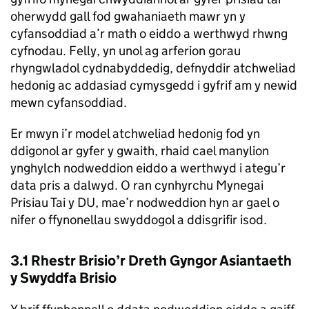
oherwydd gall fod gwahaniaeth mawr yn y
cyfansoddiad a’r math o eiddo a werthwyd rhwng
cyfnodau. Felly, yn unol ag arferion gorau
rhyngwladol cydnabyddedig, defnyddir atchweliad
hedonig ac addasiad cymysgedd i gyfrif am y newid
mewn cyfansoddiad.
Er mwyn i’r model atchweliad hedonig fod yn
ddigonol ar gyfer y gwaith, rhaid cael manylion
ynghylch nodweddion eiddo a werthwyd i ategu’r
data pris a dalwyd. O ran cynhyrchu Mynegai
Prisiau Tai y DU, mae’r nodweddion hyn ar gael o
nifer o ffynonellau swyddogol a ddisgrifir isod.
3.1 Rhestr Brisio’r Dreth Gyngor Asiantaeth
y Swyddfa Brisio