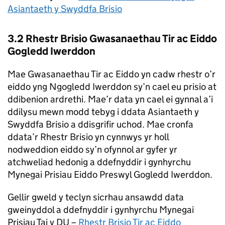
Asiantaeth y Swyddfa Brisio
3.2 Rhestr Brisio Gwasanaethau Tir ac Eiddo
Gogledd Iwerddon
Mae Gwasanaethau Tir ac Eiddo yn cadw rhestr o’r
eiddo yng Ngogledd Iwerddon sy’n cael eu prisio at
ddibenion ardrethi. Mae’r data yn cael ei gynnal a’i
ddilysu mewn modd tebyg i ddata Asiantaeth y
Swyddfa Brisio a ddisgrifir uchod. Mae cronfa
ddata’r Rhestr Brisio yn cynnwys yr holl
nodweddion eiddo sy’n ofynnol ar gyfer yr
atchweliad hedonig a ddefnyddir i gynhyrchu
Mynegai Prisiau Eiddo Preswyl Gogledd Iwerddon.
Gellir gweld y teclyn sicrhau ansawdd data
gweinyddol a ddefnyddir i gynhyrchu Mynegai
Prisiau Tai y DU –
Rhestr Brisio Tir ac Eiddo