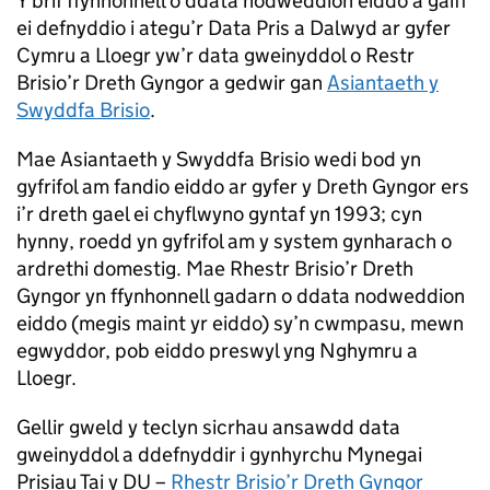
Y brif ffynhonnell o ddata nodweddion eiddo a gaiff
ei defnyddio i ategu’r Data Pris a Dalwyd ar gyfer
Cymru a Lloegr yw’r data gweinyddol o Restr
Brisio’r Dreth Gyngor a gedwir gan
Asiantaeth y
Swyddfa Brisio
.
Mae Asiantaeth y Swyddfa Brisio wedi bod yn
gyfrifol am fandio eiddo ar gyfer y Dreth Gyngor ers
i’r dreth gael ei chyflwyno gyntaf yn 1993; cyn
hynny, roedd yn gyfrifol am y system gynharach o
ardrethi domestig. Mae Rhestr Brisio’r Dreth
Gyngor yn ffynhonnell gadarn o ddata nodweddion
eiddo (megis maint yr eiddo) sy’n cwmpasu, mewn
egwyddor, pob eiddo preswyl yng Nghymru a
Lloegr.
Gellir gweld y teclyn sicrhau ansawdd data
gweinyddol a ddefnyddir i gynhyrchu Mynegai
Prisiau Tai y DU –
Rhestr Brisio’r Dreth Gyngor