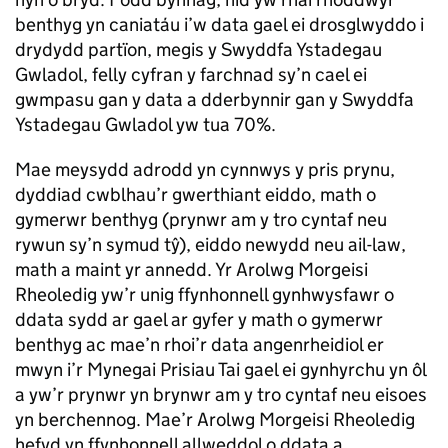
benthyg yn caniatáu i’w data gael ei drosglwyddo i
drydydd partïon, megis y Swyddfa Ystadegau
Gwladol, felly cyfran y farchnad sy’n cael ei
gwmpasu gan y data a dderbynnir gan y Swyddfa
Ystadegau Gwladol yw tua 70%.
Mae meysydd adrodd yn cynnwys y pris prynu,
dyddiad cwblhau’r gwerthiant eiddo, math o
gymerwr benthyg (prynwr am y tro cyntaf neu
rywun sy’n symud tŷ), eiddo newydd neu ail-law,
math a maint yr annedd. Yr Arolwg Morgeisi
Rheoledig yw’r unig ffynhonnell gynhwysfawr o
ddata sydd ar gael ar gyfer y math o gymerwr
benthyg ac mae’n rhoi’r data angenrheidiol er
mwyn i’r Mynegai Prisiau Tai gael ei gynhyrchu yn ôl
a yw’r prynwr yn brynwr am y tro cyntaf neu eisoes
yn berchennog. Mae’r Arolwg Morgeisi Rheoledig
hefyd yn ffynhonnell allweddol o ddata a