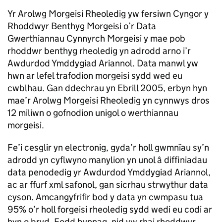
Yr Arolwg Morgeisi Rheoledig yw fersiwn Cyngor y
Rhoddwyr Benthyg Morgeisi o’r Data
Gwerthiannau Cynnyrch Morgeisi y mae pob
rhoddwr benthyg rheoledig yn adrodd arno i’r
Awdurdod Ymddygiad Ariannol. Data manwl yw
hwn ar lefel trafodion morgeisi sydd wed eu
cwblhau. Gan ddechrau yn Ebrill 2005, erbyn hyn
mae’r Arolwg Morgeisi Rheoledig yn cynnwys dros
12 miliwn o gofnodion unigol o werthiannau
morgeisi.
Fe’i cesglir yn electronig, gyda’r holl gwmnïau sy’n
adrodd yn cyflwyno manylion yn unol â diffiniadau
data penodedig yr Awdurdod Ymddygiad Ariannol,
ac ar ffurf xml safonol, gan sicrhau strwythur data
cyson. Amcangyfrifir bod y data yn cwmpasu tua
95% o’r holl forgeisi rheoledig sydd wedi eu codi ar
hyn o bryd. Fodd bynnag, nid yw rhai rhoddwyr