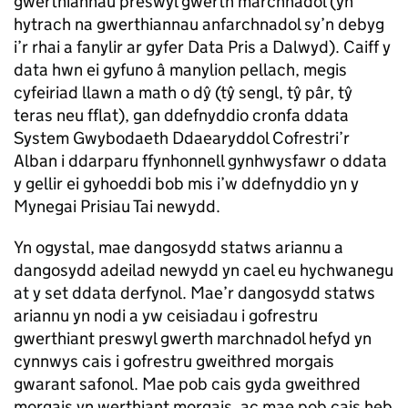
gwerthiannau preswyl gwerth marchnadol (yn
hytrach na gwerthiannau anfarchnadol sy’n debyg
i’r rhai a fanylir ar gyfer Data Pris a Dalwyd). Caiff y
data hwn ei gyfuno â manylion pellach, megis
cyfeiriad llawn a math o dŷ (tŷ sengl, tŷ pâr, tŷ
teras neu fflat), gan ddefnyddio cronfa ddata
System Gwybodaeth Ddaearyddol Cofrestri’r
Alban i ddarparu ffynhonnell gynhwysfawr o ddata
y gellir ei gyhoeddi bob mis i’w ddefnyddio yn y
Mynegai Prisiau Tai newydd.
Yn ogystal, mae dangosydd statws ariannu a
dangosydd adeilad newydd yn cael eu hychwanegu
at y set ddata derfynol. Mae’r dangosydd statws
ariannu yn nodi a yw ceisiadau i gofrestru
gwerthiant preswyl gwerth marchnadol hefyd yn
cynnwys cais i gofrestru gweithred morgais
gwarant safonol. Mae pob cais gyda gweithred
morgais yn werthiant morgais, ac mae pob cais heb