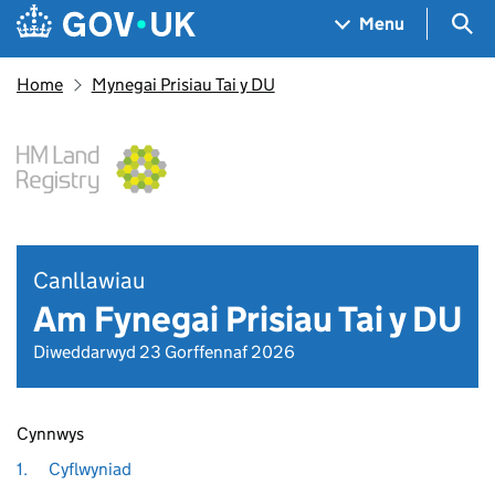
Skip to main content
Navigation menu
Sea
Menu
Home
Mynegai Prisiau Tai y DU
Canllawiau
Am Fynegai Prisiau Tai y DU
Diweddarwyd 23 Gorffennaf 2026
Cynnwys
1.
Cyflwyniad