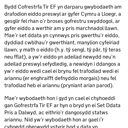
Bydd Cofrestrfa Tir EF yn darparu gwybodaeth am
drafodion eiddo preswyl ar gyfer Cymru a Lloegr, a
gesglir fel rhan o’r broses gofrestru swyddogol, ar
gyfer eiddo a werthir am y pris marchnadol llawn.
Mae’r set ddata yn cynnwys pris gwerthu’r eiddo,
dyddiad cwblhau’r gwerthiant, manylion cyfeiriad
llawn, y math o eiddo (h.y. tŷ sengl, tŷ pâr, tŷ teras
neu fflat), a yw’r eiddo yn adeilad newydd neu’n
adeilad preswyl sefydledig, a newidyn i ddangos a
yw’r eiddo wedi cael ei brynu fel trafodiad wedi ei
ariannu (er enghraifft defnyddio morgais) neu fel
trafodiad heb ei ariannu (pryniant arian parod).
Mae’r wybodaeth hon i gyd yn cael ei chyhoeddi
gan Gofrestrfa Tir EF ar hyn o bryd yn ei Set Ddata
Pris a Dalwyd, ac eithrio’r dangosydd statws
ariannu. Nid yw’r wybodaeth hon ar gael i’r
cyhoedd oherwydd ystyrir bod y data yn