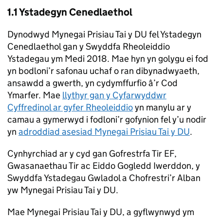
1.1 Ystadegyn Cenedlaethol
Dynodwyd Mynegai Prisiau Tai y DU fel Ystadegyn
Cenedlaethol gan y Swyddfa Rheoleiddio
Ystadegau ym Medi 2018. Mae hyn yn golygu ei fod
yn bodloni’r safonau uchaf o ran dibynadwyaeth,
ansawdd a gwerth, yn cydymffurfio â’r Cod
Ymarfer. Mae
llythyr gan y Cyfarwyddwr
Cyffredinol ar gyfer Rheoleiddio
yn manylu ar y
camau a gymerwyd i fodloni’r gofynion fel y’u nodir
yn
adroddiad asesiad Mynegai Prisiau Tai y DU
.
Cynhyrchiad ar y cyd gan Gofrestrfa Tir EF,
Gwasanaethau Tir ac Eiddo Gogledd Iwerddon, y
Swyddfa Ystadegau Gwladol a Chofrestri’r Alban
yw Mynegai Prisiau Tai y DU.
Mae Mynegai Prisiau Tai y DU, a gyflwynwyd ym