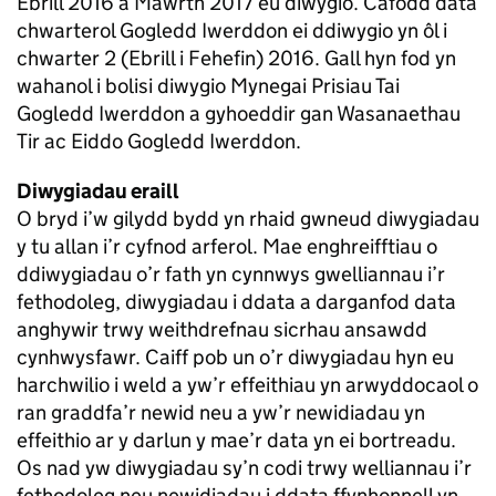
Ebrill 2016 a Mawrth 2017 eu diwygio. Cafodd data
chwarterol Gogledd Iwerddon ei ddiwygio yn ôl i
chwarter 2 (Ebrill i Fehefin) 2016. Gall hyn fod yn
wahanol i bolisi diwygio Mynegai Prisiau Tai
Gogledd Iwerddon a gyhoeddir gan Wasanaethau
Tir ac Eiddo Gogledd Iwerddon.
Diwygiadau eraill
O bryd i’w gilydd bydd yn rhaid gwneud diwygiadau
y tu allan i’r cyfnod arferol. Mae enghreifftiau o
ddiwygiadau o’r fath yn cynnwys gwelliannau i’r
fethodoleg, diwygiadau i ddata a darganfod data
anghywir trwy weithdrefnau sicrhau ansawdd
cynhwysfawr. Caiff pob un o’r diwygiadau hyn eu
harchwilio i weld a yw’r effeithiau yn arwyddocaol o
ran graddfa’r newid neu a yw’r newidiadau yn
effeithio ar y darlun y mae’r data yn ei bortreadu.
Os nad yw diwygiadau sy’n codi trwy welliannau i’r
fethodoleg neu newidiadau i ddata ffynhonnell yn