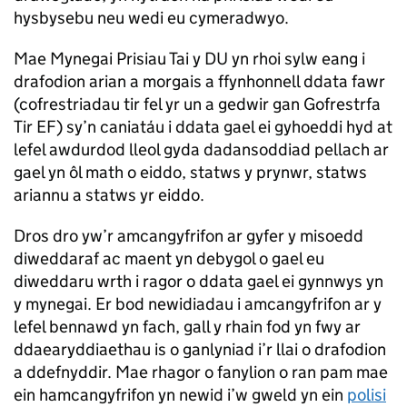
hysbysebu neu wedi eu cymeradwyo.
Mae Mynegai Prisiau Tai y DU yn rhoi sylw eang i
drafodion arian a morgais a ffynhonnell ddata fawr
(cofrestriadau tir fel yr un a gedwir gan Gofrestrfa
Tir EF) sy’n caniatáu i ddata gael ei gyhoeddi hyd at
lefel awdurdod lleol gyda dadansoddiad pellach ar
gael yn ôl math o eiddo, statws y prynwr, statws
ariannu a statws yr eiddo.
Dros dro yw’r amcangyfrifon ar gyfer y misoedd
diweddaraf ac maent yn debygol o gael eu
diweddaru wrth i ragor o ddata gael ei gynnwys yn
y mynegai. Er bod newidiadau i amcangyfrifon ar y
lefel bennawd yn fach, gall y rhain fod yn fwy ar
ddaearyddiaethau is o ganlyniad i’r llai o drafodion
a ddefnyddir. Mae rhagor o fanylion o ran pam mae
ein hamcangyfrifon yn newid i’w gweld yn ein
polisi