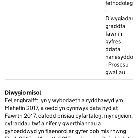
fethodoleg
-
Diwygiadau
graddfa
fawr i’r
gyfres
ddata
hanesyddol
- Prosesu
gwallau
Diwygio misol
Fel enghraifft, yn y wybodaeth a ryddhawyd ym
Mehefin 2017, a oedd yn cynnwys data hyd at
Fawrth 2017, cafodd prisiau cyfartalog, mynegeion,
cyfraddau twf a nifer y gwerthiannau a
gyhoeddwyd yn flaenorol ar gyfer pob mis rhwng