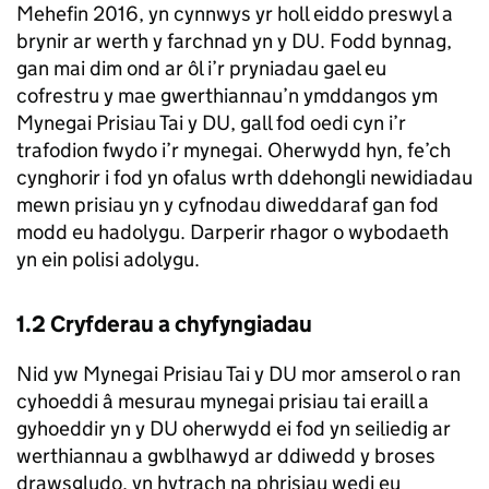
Mehefin 2016, yn cynnwys yr holl eiddo preswyl a
brynir ar werth y farchnad yn y DU. Fodd bynnag,
gan mai dim ond ar ôl i’r pryniadau gael eu
cofrestru y mae gwerthiannau’n ymddangos ym
Mynegai Prisiau Tai y DU, gall fod oedi cyn i’r
trafodion fwydo i’r mynegai. Oherwydd hyn, fe’ch
cynghorir i fod yn ofalus wrth ddehongli newidiadau
mewn prisiau yn y cyfnodau diweddaraf gan fod
modd eu hadolygu. Darperir rhagor o wybodaeth
yn ein polisi adolygu.
1.2 Cryfderau a chyfyngiadau
Nid yw Mynegai Prisiau Tai y DU mor amserol o ran
cyhoeddi â mesurau mynegai prisiau tai eraill a
gyhoeddir yn y DU oherwydd ei fod yn seiliedig ar
werthiannau a gwblhawyd ar ddiwedd y broses
drawsgludo, yn hytrach na phrisiau wedi eu