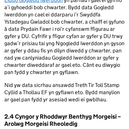
Eiddo Gogledd Iwerddon
yn parhau i gael ei gyfrifo
a’i gyhoeddi bob chwarter. Bydd data Gogledd
Iwerddon yn cael ei ddarparu i’r Swyddfa
Ystadegau Gwladol bob chwarter, a chaiff ei gyfuno
â data Prydain Fawr i roi’r cyfanswm ffigurau ar
gyfer y DU. Cyfrifir y ffigur cyfan ar gyfer y DU trwy
gadw’r prisiau tai yng Ngogledd Iwerddon yn gyson
ar gyfer y ddau fis yn dilyn diwedd y chwarter, pan
nad yw canlyniadau Gogledd Iwerddon ar gyfer y
chwarter diweddaraf ar gael eto. Cânt eu diwygio
pan fydd y chwarter yn gyflawn.
Nid yw data sicrhau ansawdd Treth Tir Toll Stamp
Cyllid a Thollau EF yn gyflawn eto. Bydd manylion
ar gael pan fydd yr asesiad wedi ei gwblhau.
2.4 Cyngor y Rhoddwyr Benthyg Morgeisi –
Arolwg Morgeisi Rheoledig