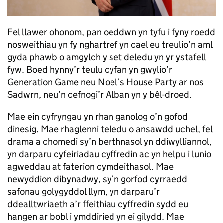
Fel llawer ohonom, pan oeddwn yn tyfu i fyny roedd
nosweithiau yn fy nghartref yn cael eu treulio’n aml
gyda phawb o amgylch y set deledu yn yr ystafell
fyw. Boed hynny’r teulu cyfan yn gwylio’r
Generation Game neu Noel’s House Party ar nos
Sadwrn, neu’n cefnogi’r Alban yn y bêl-droed.
Mae ein cyfryngau yn rhan ganolog o’n gofod
dinesig. Mae rhaglenni teledu o ansawdd uchel, fel
drama a chomedi sy’n berthnasol yn ddiwylliannol,
yn darparu cyfeiriadau cyffredin ac yn helpu i lunio
agweddau at faterion cymdeithasol. Mae
newyddion dibynadwy, sy’n gorfod cyrraedd
safonau golygyddol llym, yn darparu’r
ddealltwriaeth a’r ffeithiau cyffredin sydd eu
hangen ar bobl i ymddiried yn ei gilydd. Mae