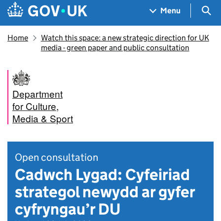
Skip to main content
Navigation menu
Sea
Menu
Home
Watch this space: a new strategic direction for UK
media - green paper and public consultation
Department
for Culture,
Media & Sport
Open consultation
Cadwch Lygad: Cyfeiriad
strategol newydd ar gyfer
cyfryngau’r DU