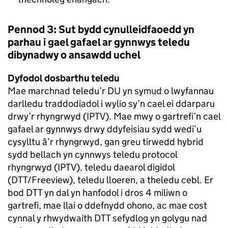
Pennod 3: Sut bydd cynulleidfaoedd yn
parhau i gael gafael ar gynnwys teledu
dibynadwy o ansawdd uchel
Dyfodol dosbarthu teledu
Mae marchnad teledu’r DU yn symud o lwyfannau
darlledu traddodiadol i wylio sy’n cael ei ddarparu
drwy’r rhyngrwyd (IPTV). Mae mwy o gartrefi’n cael
gafael ar gynnwys drwy ddyfeisiau sydd wedi’u
cysylltu â’r rhyngrwyd, gan greu tirwedd hybrid
sydd bellach yn cynnwys teledu protocol
rhyngrwyd (IPTV), teledu daearol digidol
(DTT/Freeview), teledu lloeren, a theledu cebl. Er
bod DTT yn dal yn hanfodol i dros 4 miliwn o
gartrefi, mae llai o ddefnydd ohono, ac mae cost
cynnal y rhwydwaith DTT sefydlog yn golygu nad