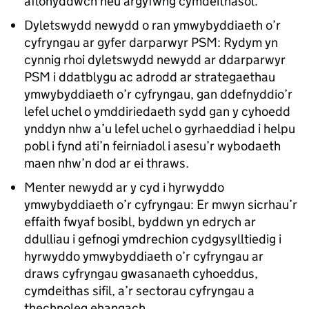
aflonyddwch neu argyfwng cymdeithasol.
Dyletswydd newydd o ran ymwybyddiaeth o’r
cyfryngau ar gyfer darparwyr PSM: Rydym yn
cynnig rhoi dyletswydd newydd ar ddarparwyr
PSM i ddatblygu ac adrodd ar strategaethau
ymwybyddiaeth o’r cyfryngau, gan ddefnyddio’r
lefel uchel o ymddiriedaeth sydd gan y cyhoedd
ynddyn nhw a’u lefel uchel o gyrhaeddiad i helpu
pobl i fynd ati’n feirniadol i asesu’r wybodaeth
maen nhw’n dod ar ei thraws.
Menter newydd ar y cyd i hyrwyddo
ymwybyddiaeth o’r cyfryngau: Er mwyn sicrhau’r
effaith fwyaf bosibl, byddwn yn edrych ar
ddulliau i gefnogi ymdrechion cydgysylltiedig i
hyrwyddo ymwybyddiaeth o’r cyfryngau ar
draws cyfryngau gwasanaeth cyhoeddus,
cymdeithas sifil, a’r sectorau cyfryngau a
thechnoleg ehangach.