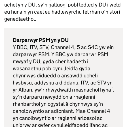
uchel yn y DU, sy’n galluogi pobl ledled y DU i weld
eu hunain yn cael eu hadlewyrchu fel rhan o’n stori
genedlaethol.
Darparwyr PSM yn y DU
Y BBC, ITV, STV, Channel 4, 5 ac S4C yw ein
darparwyr PSM. Y BBC yw darparwr PSM
mwyaf y DU, gyda chenhadaeth i
wasanaethu pob cynulleidfa gyda
chynnwys diduedd o ansawdd uchel i
hysbysu, addysgu a diddanu. ITV, ac STV yn
yr Alban, yw’r rhwydwaith masnachol hynaf,
sy’n darparu newyddion a rhaglenni
rhanbarthol yn ogystal â chynnwys sy’n
canolbwyntio ar adloniant. Mae Channel 4
yn canolbwyntio ar raglenni arloesol ac
unigryw ar gyfer cynulleidfaoedd ifanc ac