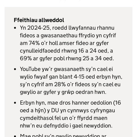
Ffeithiau allweddol
Yn 2024-25, roedd llwyfannau rhannu
fideos a gwasanaethau ffrydio yn cyfrif
am 74% o’r holl amser fideo ar gyfer
cynulleidfaoedd rhwng 16 a 24 oed, a
69% ar gyfer pobl rhwng 25 a 34 oed.
YouTube yw’r gwasanaeth sy’n cael ei
wylio fwyaf gan blant 4-15 oed erbyn hyn,
sy’n cyfrif am 28% o’r fideos sy’n cael eu
gwylio ar gyfer y grŵp oedran hwn.
Erbyn hyn, mae dros hanner oedolion (16
oed a hŷn) y DU yn cynnwys cyfryngau
cymdeithasol fel un o’r ffyrdd maen
nhw’n eu defnyddio i gael newyddion.
Mae pobl sy’n gwylio newyddion ar