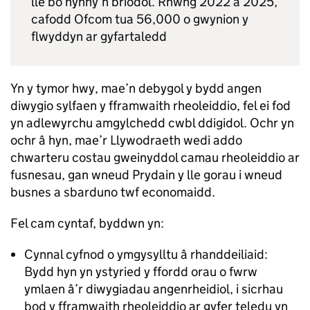
lle bo hynny’n briodol. Rhwng 2022 a 2025,
cafodd Ofcom tua 56,000 o gwynion y
flwyddyn ar gyfartaledd
Yn y tymor hwy, mae’n debygol y bydd angen
diwygio sylfaen y fframwaith rheoleiddio, fel ei fod
yn adlewyrchu amgylchedd cwbl ddigidol. Ochr yn
ochr â hyn, mae’r Llywodraeth wedi addo
chwarteru costau gweinyddol camau rheoleiddio ar
fusnesau, gan wneud Prydain y lle gorau i wneud
busnes a sbarduno twf economaidd.
Fel cam cyntaf, byddwn yn:
Cynnal cyfnod o ymgysylltu â rhanddeiliaid:
Bydd hyn yn ystyried y ffordd orau o fwrw
ymlaen â’r diwygiadau angenrheidiol, i sicrhau
bod y fframwaith rheoleiddio ar gyfer teledu yn