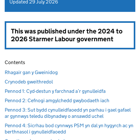
Updated 29 July 2026
This was published under the
2024 to
2026 Starmer Labour government
Contents
Rhagair gan y Gweinidog
Crynodeb gweithredol
Pennod 1: Cyd-destun y farchnad a’r gynulleidfa
Pennod 2: Cefnogi amgylchedd gwybodaeth iach
Pennod 3: Sut bydd cynulleidfaoedd yn parhau i gael gafael
ar gynnwys teledu dibynadwy o ansawdd uchel
Pennod 4: Sicrhau bod cynnwys PSM yn dal yn hygyrch ac yn
berthnasol i gynulleidfaoedd