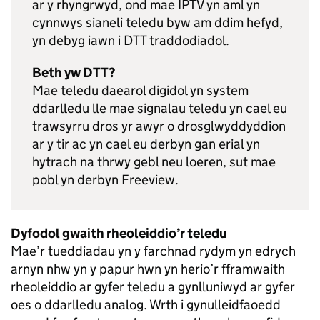
ar y rhyngrwyd, ond mae IPTV yn aml yn
cynnwys sianeli teledu byw am ddim hefyd,
yn debyg iawn i DTT traddodiadol.
Beth yw DTT?
Mae teledu daearol digidol yn system
ddarlledu lle mae signalau teledu yn cael eu
trawsyrru dros yr awyr o drosglwyddyddion
ar y tir ac yn cael eu derbyn gan erial yn
hytrach na thrwy gebl neu loeren, sut mae
pobl yn derbyn Freeview.
Dyfodol gwaith rheoleiddio’r teledu
Mae’r tueddiadau yn y farchnad rydym yn edrych
arnyn nhw yn y papur hwn yn herio’r fframwaith
rheoleiddio ar gyfer teledu a gynlluniwyd ar gyfer
oes o ddarlledu analog. Wrth i gynulleidfaoedd