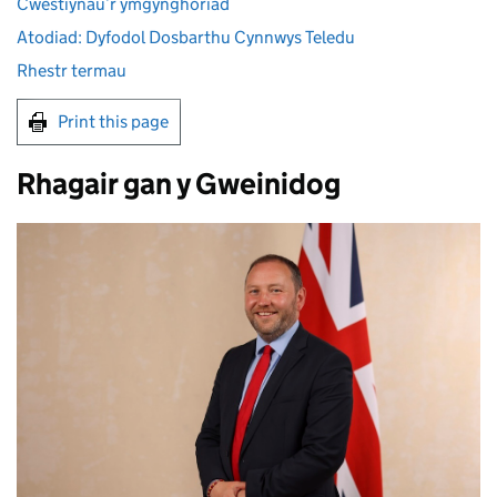
Cwestiynau’r ymgynghoriad
Atodiad: Dyfodol Dosbarthu Cynnwys Teledu
Rhestr termau
Print this page
Rhagair gan y Gweinidog