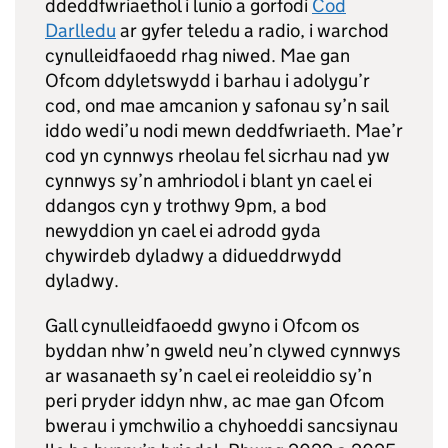
ddeddfwriaethol i lunio a gorfodi
Cod
Darlledu
ar gyfer teledu a radio, i warchod
cynulleidfaoedd rhag niwed. Mae gan
Ofcom ddyletswydd i barhau i adolygu’r
cod, ond mae amcanion y safonau sy’n sail
iddo wedi’u nodi mewn deddfwriaeth. Mae’r
cod yn cynnwys rheolau fel sicrhau nad yw
cynnwys sy’n amhriodol i blant yn cael ei
ddangos cyn y trothwy 9pm, a bod
newyddion yn cael ei adrodd gyda
chywirdeb dyladwy a didueddrwydd
dyladwy.
Gall cynulleidfaoedd gwyno i Ofcom os
byddan nhw’n gweld neu’n clywed cynnwys
ar wasanaeth sy’n cael ei reoleiddio sy’n
peri pryder iddyn nhw, ac mae gan Ofcom
bwerau i ymchwilio a chyhoeddi sancsiynau