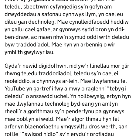
teledu, sbectrwm cyfyngedig sy’n gofyn am
drwyddedau a safonau cynnwys llym, yn cael eu
dileu gan dechnoleg. Mae cynulleidfaoedd heddiw
yn gallu cael gafael ar gynnwys sydd bron yn ddi-
ben-draw, ac maen nhw’n symud oddi wrth deledu
byw traddodiadol. Mae hyn yn arbennig o wir
ymhlith gwylwyr iau.
Gyda’r newid digidol hwn, nid yw’r llinellau mor glir
rhwng teledu traddodiadol, teledu sy’n cael ei
reoleiddio, a chynnwys ar-lein. Mae llwyfannau fel
YouTube yn gartref i fwy a mwy o raglenni “tebyg i
deledu” o ansawdd uchel. Yn hollbwysig, erbyn hyn
mae llwyfannau technoleg byd-eang yn aml yn
rheoli’r algorithmau sy’n penderfynu pa gynnwys
mae pobl yn ei weld. Mae’r algorithmau hyn fel
arfer yn blaenoriaethu ymgysylltu dros werth, gan
roi lle i “swigod hidlo” sy’n erydu’r profiadau