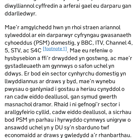
diwylliannol cyffredin a arferai gael eu darparu gan
ddarlledwyr.
Mae’r amgylchedd hwn yn rhoi straen ariannol
sylweddol ar ein darparwyr cyfryngau gwasanaeth
cyhoeddus (PSM) domestig, y BBC, ITV, Channel 4,
[footnote 1]
5, STV, ac S4C
. Mae eu refeniw o
hysbysebion a ffi’r drwydded yn gostwng, ac mae’r
gystadleuaeth am gynnwys o safon uchel yn
ddwys. Er bod ein sector cynhyrchu domestig yn
llwyddiannus ar draws y byd, mae’n wynebu
pwysau o ganlyniad i gostau a heriau cynyddol o
ran cadw eiddo deallusol, gan symud gwerth
masnachol dramor. Rhaid i ni gefnogi’r sector i
arallgyfeirio cyllid, cadw eiddo deallusol, a sicrhau
bod PSM yn parhau i hyrwyddo cynnwys unigryw o
ansawdd uchel yn y DU sy’n sbarduno twf
economaidd ar draws y gwledydd a’r rhanbarthau.