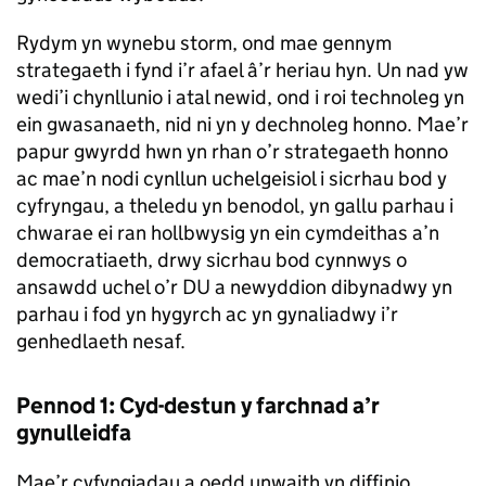
Rydym yn wynebu storm, ond mae gennym
strategaeth i fynd i’r afael â’r heriau hyn. Un nad yw
wedi’i chynllunio i atal newid, ond i roi technoleg yn
ein gwasanaeth, nid ni yn y dechnoleg honno. Mae’r
papur gwyrdd hwn yn rhan o’r strategaeth honno
ac mae’n nodi cynllun uchelgeisiol i sicrhau bod y
cyfryngau, a theledu yn benodol, yn gallu parhau i
chwarae ei ran hollbwysig yn ein cymdeithas a’n
democratiaeth, drwy sicrhau bod cynnwys o
ansawdd uchel o’r DU a newyddion dibynadwy yn
parhau i fod yn hygyrch ac yn gynaliadwy i’r
genhedlaeth nesaf.
Pennod 1: Cyd-destun y farchnad a’r
gynulleidfa
Mae’r cyfyngiadau a oedd unwaith yn diffinio