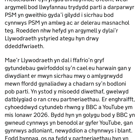
argymell bod llwyfannau trydydd parti a darparwyr
PSM yn gweithio gyda’i gilydd i sicrhau bod
cynnwys PSM yn amlwg ac ar delerau masnachol
teg. Roedden nhw hefyd yn argymell y dylai’r
Llywodraeth ystyried ategu hyn drwy
ddeddfwriaeth.
Mae’r Llywodraeth yn dal i ffafrio’n gryf
gytundebau gwirfoddol sy’n cael eu harwain gan y
diwydiant er mwyn sicrhau mwy o amlygrwydd
mewn ffordd gynaliadwy a chadarn sy’n bodloni
pob parti. Yn ystod y misoedd diwethaf, gwelwyd
datblygiad o ran creu partneriaethau. Er enghraifft,
cyhoeddwyd cytundeb rhwng y BBC a YouTube ym
mis Ionawr 2026. Bydd hyn yn golygu bod y BBC yn
gwneud cynnwys yn benodol ar gyfer YouTube, gan
gynnwys adloniant, newyddion a chynnwys i blant.
Fodd bynnag, os na fydd y partneriaethau hyn yn