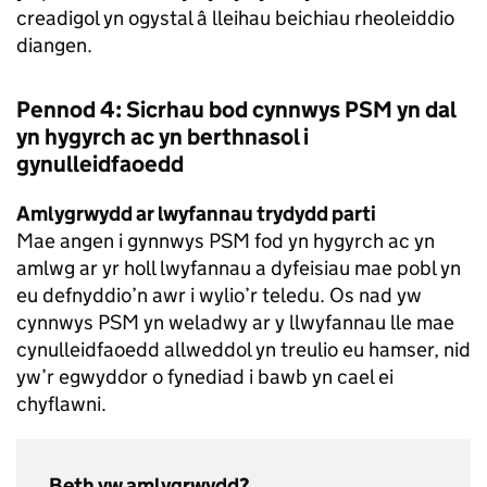
creadigol yn ogystal â lleihau beichiau rheoleiddio
diangen.
Pennod 4: Sicrhau bod cynnwys PSM yn dal
yn hygyrch ac yn berthnasol i
gynulleidfaoedd
Amlygrwydd ar lwyfannau trydydd parti
Mae angen i gynnwys PSM fod yn hygyrch ac yn
amlwg ar yr holl lwyfannau a dyfeisiau mae pobl yn
eu defnyddio’n awr i wylio’r teledu. Os nad yw
cynnwys PSM yn weladwy ar y llwyfannau lle mae
cynulleidfaoedd allweddol yn treulio eu hamser, nid
yw’r egwyddor o fynediad i bawb yn cael ei
chyflawni.
Beth yw amlygrwydd?