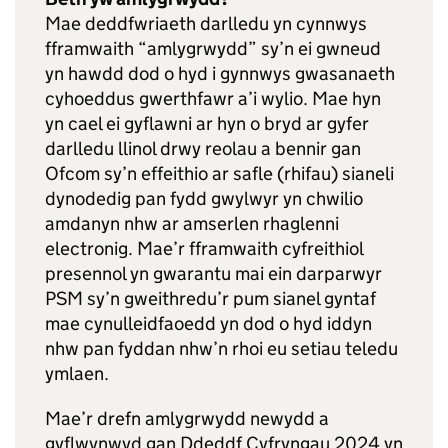
Mae deddfwriaeth darlledu yn cynnwys
fframwaith “amlygrwydd” sy’n ei gwneud
yn hawdd dod o hyd i gynnwys gwasanaeth
cyhoeddus gwerthfawr a’i wylio. Mae hyn
yn cael ei gyflawni ar hyn o bryd ar gyfer
darlledu llinol drwy reolau a bennir gan
Ofcom sy’n effeithio ar safle (rhifau) sianeli
dynodedig pan fydd gwylwyr yn chwilio
amdanyn nhw ar amserlen rhaglenni
electronig. Mae’r fframwaith cyfreithiol
presennol yn gwarantu mai ein darparwyr
PSM sy’n gweithredu’r pum sianel gyntaf
mae cynulleidfaoedd yn dod o hyd iddyn
nhw pan fyddan nhw’n rhoi eu setiau teledu
ymlaen.
Mae’r drefn amlygrwydd newydd a
gyflwynwyd gan Ddeddf Cyfryngau 2024 yn