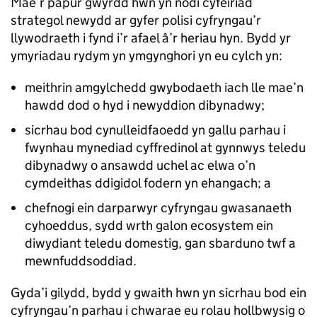
Mae’r papur gwyrdd hwn yn nodi cyfeiriad
strategol newydd ar gyfer polisi cyfryngau’r
llywodraeth i fynd i’r afael â’r heriau hyn. Bydd yr
ymyriadau rydym yn ymgynghori yn eu cylch yn:
meithrin amgylchedd gwybodaeth iach lle mae’n
hawdd dod o hyd i newyddion dibynadwy;
sicrhau bod cynulleidfaoedd yn gallu parhau i
fwynhau mynediad cyffredinol at gynnwys teledu
dibynadwy o ansawdd uchel ac elwa o’n
cymdeithas ddigidol fodern yn ehangach; a
chefnogi ein darparwyr cyfryngau gwasanaeth
cyhoeddus, sydd wrth galon ecosystem ein
diwydiant teledu domestig, gan sbarduno twf a
mewnfuddsoddiad.
Gyda’i gilydd, bydd y gwaith hwn yn sicrhau bod ein
cyfryngau’n parhau i chwarae eu rolau hollbwysig o