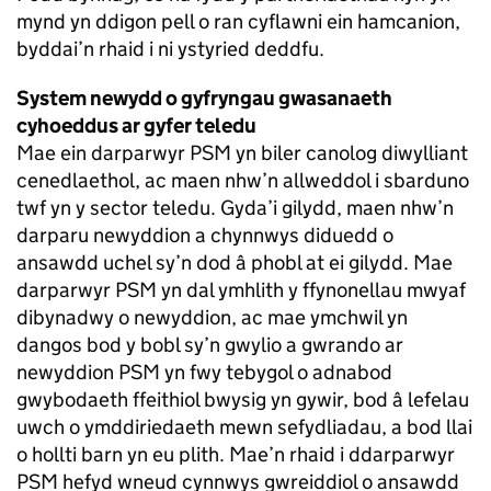
mynd yn ddigon pell o ran cyflawni ein hamcanion,
byddai’n rhaid i ni ystyried deddfu.
System newydd o gyfryngau gwasanaeth
cyhoeddus ar gyfer teledu
Mae ein darparwyr PSM yn biler canolog diwylliant
cenedlaethol, ac maen nhw’n allweddol i sbarduno
twf yn y sector teledu. Gyda’i gilydd, maen nhw’n
darparu newyddion a chynnwys diduedd o
ansawdd uchel sy’n dod â phobl at ei gilydd. Mae
darparwyr PSM yn dal ymhlith y ffynonellau mwyaf
dibynadwy o newyddion, ac mae ymchwil yn
dangos bod y bobl sy’n gwylio a gwrando ar
newyddion PSM yn fwy tebygol o adnabod
gwybodaeth ffeithiol bwysig yn gywir, bod â lefelau
uwch o ymddiriedaeth mewn sefydliadau, a bod llai
o hollti barn yn eu plith. Mae’n rhaid i ddarparwyr
PSM hefyd wneud cynnwys gwreiddiol o ansawdd