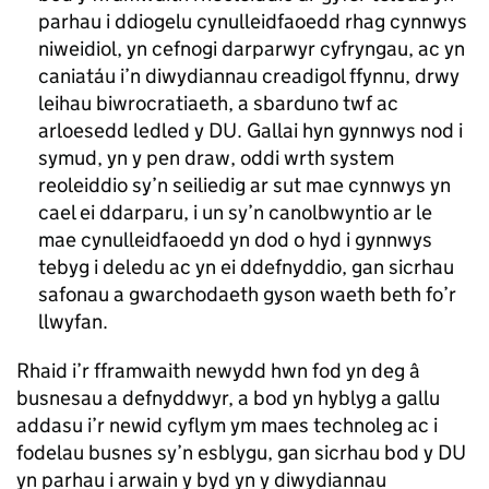
parhau i ddiogelu cynulleidfaoedd rhag cynnwys
niweidiol, yn cefnogi darparwyr cyfryngau, ac yn
caniatáu i’n diwydiannau creadigol ffynnu, drwy
leihau biwrocratiaeth, a sbarduno twf ac
arloesedd ledled y DU. Gallai hyn gynnwys nod i
symud, yn y pen draw, oddi wrth system
reoleiddio sy’n seiliedig ar sut mae cynnwys yn
cael ei ddarparu, i un sy’n canolbwyntio ar le
mae cynulleidfaoedd yn dod o hyd i gynnwys
tebyg i deledu ac yn ei ddefnyddio, gan sicrhau
safonau a gwarchodaeth gyson waeth beth fo’r
llwyfan.
Rhaid i’r fframwaith newydd hwn fod yn deg â
busnesau a defnyddwyr, a bod yn hyblyg a gallu
addasu i’r newid cyflym ym maes technoleg ac i
fodelau busnes sy’n esblygu, gan sicrhau bod y DU
yn parhau i arwain y byd yn y diwydiannau