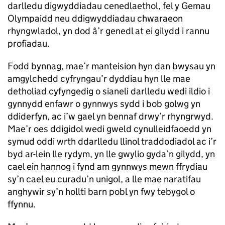
darlledu digwyddiadau cenedlaethol, fel y Gemau
Olympaidd neu ddigwyddiadau chwaraeon
rhyngwladol, yn dod â’r genedl at ei gilydd i rannu
profiadau.
Fodd bynnag, mae’r manteision hyn dan bwysau yn
amgylchedd cyfryngau’r dyddiau hyn lle mae
detholiad cyfyngedig o sianeli darlledu wedi ildio i
gynnydd enfawr o gynnwys sydd i bob golwg yn
ddiderfyn, ac i’w gael yn bennaf drwy’r rhyngrwyd.
Mae’r oes ddigidol wedi gweld cynulleidfaoedd yn
symud oddi wrth ddarlledu llinol traddodiadol ac i’r
byd ar-lein lle rydym, yn lle gwylio gyda’n gilydd, yn
cael ein hannog i fynd am gynnwys mewn ffrydiau
sy’n cael eu curadu’n unigol, a lle mae naratifau
anghywir sy’n hollti barn pobl yn fwy tebygol o
ffynnu.