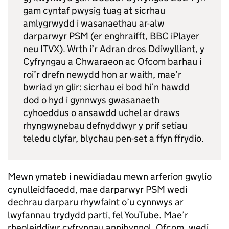
gam cyntaf pwysig tuag at sicrhau
amlygrwydd i wasanaethau ar-alw
darparwyr PSM (er enghraifft, BBC iPlayer
neu ITVX). Wrth i’r Adran dros Ddiwylliant, y
Cyfryngau a Chwaraeon ac Ofcom barhau i
roi’r drefn newydd hon ar waith, mae’r
bwriad yn glir: sicrhau ei bod hi’n hawdd
dod o hyd i gynnwys gwasanaeth
cyhoeddus o ansawdd uchel ar draws
rhyngwynebau defnyddwyr y prif setiau
teledu clyfar, blychau pen-set a ffyn ffrydio.
Mewn ymateb i newidiadau mewn arferion gwylio
cynulleidfaoedd, mae darparwyr PSM wedi
dechrau darparu rhywfaint o’u cynnwys ar
lwyfannau trydydd parti, fel YouTube. Mae’r
rheoleiddiwr cyfryngau annibynnol, Ofcom, wedi