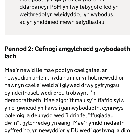
ddarparwyr PSM yn fwy tebygol o fod yn
weithredol yn wleidyddol, yn wybodus,
ac yn ymddiried mewn sefydliadau.
Pennod 2: Cefnogi amgylchedd gwybodaeth
iach
Mae’r newid lle mae pobl yn cael gafael ar
newyddion ar-lein, gyda hanner yr holl newyddion
nawr yn cael ei weld a’i glywed drwy gyfryngau
cymdeithasol, wedi creu trobwynt i’n
democratiaeth. Mae algorithmau sy’n ffafrio sylw
yn ei gwneud yn haws i gamwybodaeth, cynnwys
polemig, a deunydd wedi’i drin fel “ffugiadau
dwfn”, gylchredeg yn eang. Mae’r ymddiriedaeth
gyffredinol yn newyddion y DU wedi gostwng, a dim