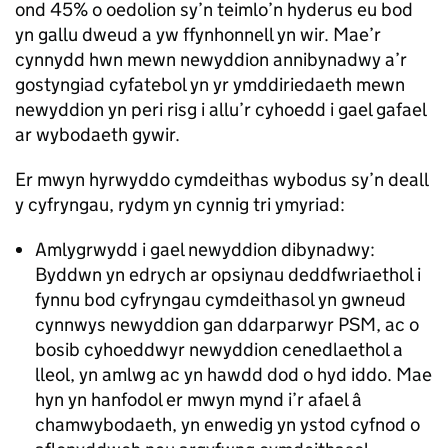
ond 45% o oedolion sy’n teimlo’n hyderus eu bod
yn gallu dweud a yw ffynhonnell yn wir. Mae’r
cynnydd hwn mewn newyddion annibynadwy a’r
gostyngiad cyfatebol yn yr ymddiriedaeth mewn
newyddion yn peri risg i allu’r cyhoedd i gael gafael
ar wybodaeth gywir.
Er mwyn hyrwyddo cymdeithas wybodus sy’n deall
y cyfryngau, rydym yn cynnig tri ymyriad:
Amlygrwydd i gael newyddion dibynadwy:
Byddwn yn edrych ar opsiynau deddfwriaethol i
fynnu bod cyfryngau cymdeithasol yn gwneud
cynnwys newyddion gan ddarparwyr PSM, ac o
bosib cyhoeddwyr newyddion cenedlaethol a
lleol, yn amlwg ac yn hawdd dod o hyd iddo. Mae
hyn yn hanfodol er mwyn mynd i’r afael â
chamwybodaeth, yn enwedig yn ystod cyfnod o