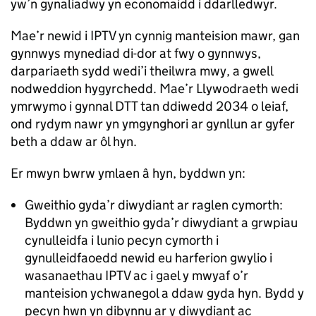
yw’n gynaliadwy yn economaidd i ddarlledwyr.
Mae’r newid i IPTV yn cynnig manteision mawr, gan
gynnwys mynediad di-dor at fwy o gynnwys,
darpariaeth sydd wedi’i theilwra mwy, a gwell
nodweddion hygyrchedd. Mae’r Llywodraeth wedi
ymrwymo i gynnal DTT tan ddiwedd 2034 o leiaf,
ond rydym nawr yn ymgynghori ar gynllun ar gyfer
beth a ddaw ar ôl hyn.
Er mwyn bwrw ymlaen â hyn, byddwn yn:
Gweithio gyda’r diwydiant ar raglen cymorth:
Byddwn yn gweithio gyda’r diwydiant a grwpiau
cynulleidfa i lunio pecyn cymorth i
gynulleidfaoedd newid eu harferion gwylio i
wasanaethau IPTV ac i gael y mwyaf o’r
manteision ychwanegol a ddaw gyda hyn. Bydd y
pecyn hwn yn dibynnu ar y diwydiant ac