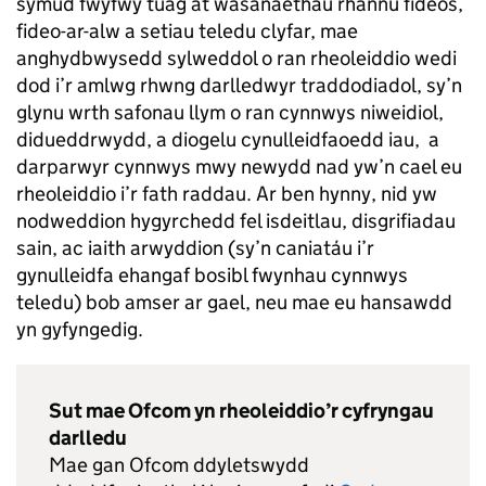
symud fwyfwy tuag at wasanaethau rhannu fideos,
fideo-ar-alw a setiau teledu clyfar, mae
anghydbwysedd sylweddol o ran rheoleiddio wedi
dod i’r amlwg rhwng darlledwyr traddodiadol, sy’n
glynu wrth safonau llym o ran cynnwys niweidiol,
didueddrwydd, a diogelu cynulleidfaoedd iau, a
darparwyr cynnwys mwy newydd nad yw’n cael eu
rheoleiddio i’r fath raddau. Ar ben hynny, nid yw
nodweddion hygyrchedd fel isdeitlau, disgrifiadau
sain, ac iaith arwyddion (sy’n caniatáu i’r
gynulleidfa ehangaf bosibl fwynhau cynnwys
teledu) bob amser ar gael, neu mae eu hansawdd
yn gyfyngedig.
Sut mae Ofcom yn rheoleiddio’r cyfryngau
darlledu
Mae gan Ofcom ddyletswydd