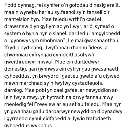
Fodd bynnag, fel cynifer o’n gofodau dinesig eraill,
mae’n wynebu heriau sylfaenol sy’n tanseilio’r
manteision hyn. Mae teledu wrthi’n cael ei
drawsnewid yn gyflym ac yn llwyr, ar ôl symud o
system o hyn a hyn o sianeli darlledu i amgylchedd
o “gynnwys ym mhobman”, lle mai gwasanaethau
ffrydio byd-eang, llwyfannau rhannu fideos, a
chwmnïau cyfryngau cymdeithasol yw’r
gweithredwyr mwyaf. Mae ein darlledwyr
domestig, gan gynnwys ein cyfryngau gwasanaeth
cyhoeddus, yn brwydro i gael eu gweld a’u clywed
mewn marchnad sy’n fwyfwy cystadleuol a
darniog. Mae pobl yn cael gafael ar newyddion ar-
lein fwy a mwy, yn hytrach na drwy fannau mwy
rheoledig fel Freeview ar eu setiau teledu. Mae hyn
yn gwanhau gallu darparwyr newyddion dibynadwy
i gyrraedd cynulleidfaoedd a llywio trafodaeth
gyhoeddus wybodus.