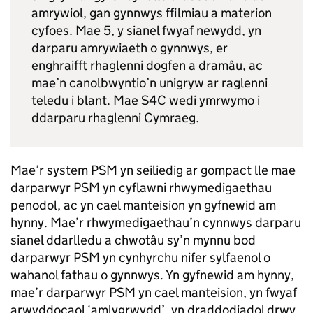
amrywiol, gan gynnwys ffilmiau a materion
cyfoes. Mae 5, y sianel fwyaf newydd, yn
darparu amrywiaeth o gynnwys, er
enghraifft rhaglenni dogfen a dramâu, ac
mae’n canolbwyntio’n unigryw ar raglenni
teledu i blant. Mae S4C wedi ymrwymo i
ddarparu rhaglenni Cymraeg.
Mae’r system PSM yn seiliedig ar gompact lle mae
darparwyr PSM yn cyflawni rhwymedigaethau
penodol, ac yn cael manteision yn gyfnewid am
hynny. Mae’r rhwymedigaethau’n cynnwys darparu
sianel ddarlledu a chwotâu sy’n mynnu bod
darparwyr PSM yn cynhyrchu nifer sylfaenol o
wahanol fathau o gynnwys. Yn gyfnewid am hynny,
mae’r darparwyr PSM yn cael manteision, yn fwyaf
arwyddocaol ‘amlygrwydd’, yn draddodiadol drwy