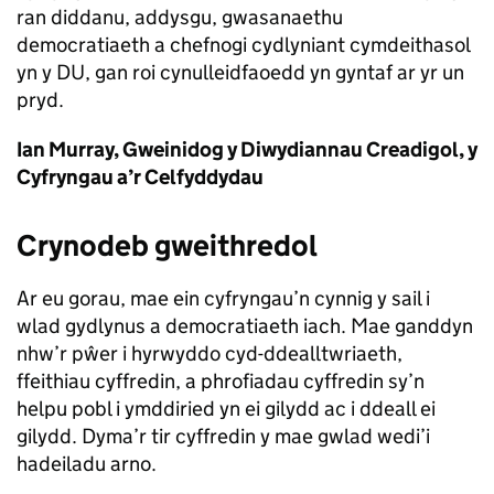
ran diddanu, addysgu, gwasanaethu
democratiaeth a chefnogi cydlyniant cymdeithasol
yn y DU, gan roi cynulleidfaoedd yn gyntaf ar yr un
pryd.
Ian Murray, Gweinidog y Diwydiannau Creadigol, y
Cyfryngau a’r Celfyddydau
Crynodeb gweithredol
Ar eu gorau, mae ein cyfryngau’n cynnig y sail i
wlad gydlynus a democratiaeth iach. Mae ganddyn
nhw’r pŵer i hyrwyddo cyd-ddealltwriaeth,
ffeithiau cyffredin, a phrofiadau cyffredin sy’n
helpu pobl i ymddiried yn ei gilydd ac i ddeall ei
gilydd. Dyma’r tir cyffredin y mae gwlad wedi’i
hadeiladu arno.