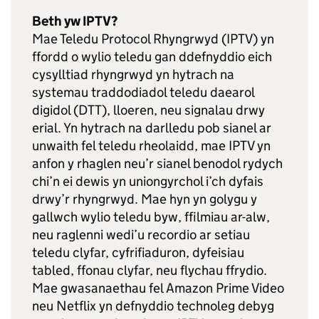
Beth yw IPTV?
Mae Teledu Protocol Rhyngrwyd (IPTV) yn
ffordd o wylio teledu gan ddefnyddio eich
cysylltiad rhyngrwyd yn hytrach na
systemau traddodiadol teledu daearol
digidol (DTT), lloeren, neu signalau drwy
erial. Yn hytrach na darlledu pob sianel ar
unwaith fel teledu rheolaidd, mae IPTV yn
anfon y rhaglen neu’r sianel benodol rydych
chi’n ei dewis yn uniongyrchol i’ch dyfais
drwy’r rhyngrwyd. Mae hyn yn golygu y
gallwch wylio teledu byw, ffilmiau ar-alw,
neu raglenni wedi’u recordio ar setiau
teledu clyfar, cyfrifiaduron, dyfeisiau
tabled, ffonau clyfar, neu flychau ffrydio.
Mae gwasanaethau fel Amazon Prime Video
neu Netflix yn defnyddio technoleg debyg