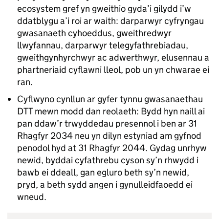
ecosystem gref yn gweithio gyda’i gilydd i’w
ddatblygu a’i roi ar waith: darparwyr cyfryngau
gwasanaeth cyhoeddus, gweithredwyr
llwyfannau, darparwyr telegyfathrebiadau,
gweithgynhyrchwyr ac adwerthwyr, elusennau a
phartneriaid cyflawni lleol, pob un yn chwarae ei
ran.
Cyflwyno cynllun ar gyfer tynnu gwasanaethau
DTT mewn modd dan reolaeth: Bydd hyn naill ai
pan ddaw’r trwyddedau presennol i ben ar 31
Rhagfyr 2034 neu yn dilyn estyniad am gyfnod
penodol hyd at 31 Rhagfyr 2044. Gydag unrhyw
newid, byddai cyfathrebu cyson sy’n rhwydd i
bawb ei ddeall, gan egluro beth sy’n newid,
pryd, a beth sydd angen i gynulleidfaoedd ei
wneud.