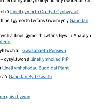
i’n ei defnyddio yn dibynnu ar y budd-dal. Am:
wch â
llinell gymorth Credyd Cynhwysol
 llinell gymorth Lwfans Gweini yn y
Ganolfan
twch â llinell gymorth Lwfans Byw i’r Anabl yn
bledd
ylltwch â’r
Gwasanaeth Pensiwn
 – cysylltwch â
llinell ymholiad PIP
 â
llinell ymholiodau Budd-dal Plant
h â’r
Ganolfan Byd Gwaith
am gais rhywun