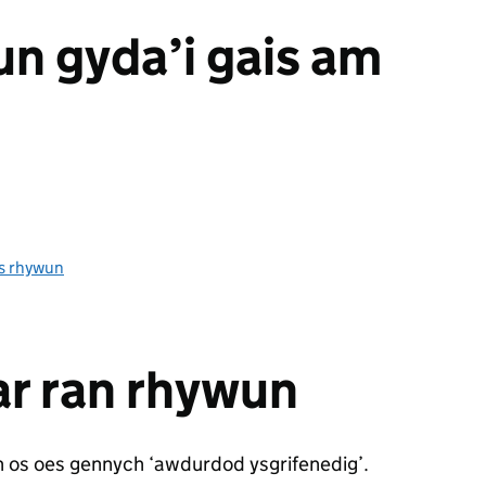
n gyda’i gais am
s rhywun
ar ran rhywun
un os oes gennych ‘awdurdod ysgrifenedig’.