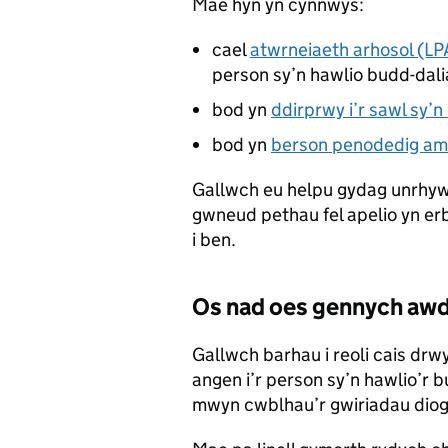
Mae hyn yn cynnwys:
cael
atwrneiaeth arhosol (LP
person sy’n hawlio budd-dal
bod yn
ddirprwy i’r sawl sy’
bod yn
berson penodedig am 
Gallwch eu helpu gydag unrhyw 
gwneud pethau fel apelio yn er
i ben.
Os nad oes gennych awd
Gallwch barhau i reoli cais drwy
angen i’r person sy’n hawlio’r 
mwyn cwblhau’r gwiriadau diog