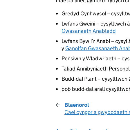
Mae pa linell gymorth rydych ch
Gredyd Cynhwysol – cysyllt
Lwfans Gweini – cysylltwch â
Gwasanaeth Anabledd
Lwfans Byw i’r Anabl – cysyll
y
Ganolfan Gwasanaeth Ana
Pensiwn y Wladwriaeth – cys
Taliad Annibyniaeth Personol
Budd-dal Plant – cysylltwch
pob budd-dal arall cysylltwc
Blaenorol
Cael cyngor a gwybodaeth 
: