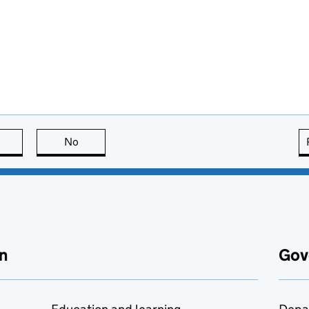
this page is useful
No
this page is not useful
n
Gov