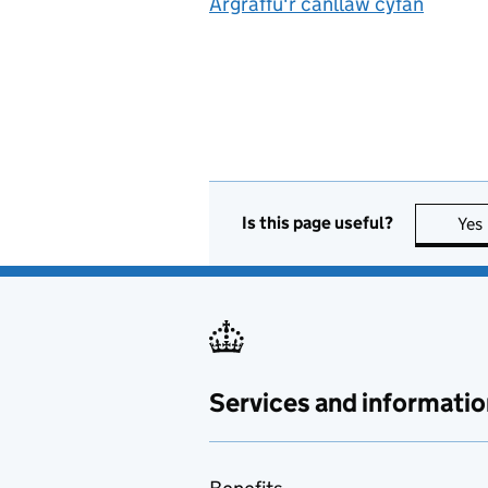
Argraffu'r canllaw cyfan
Is this page useful?
Yes
Services and informatio