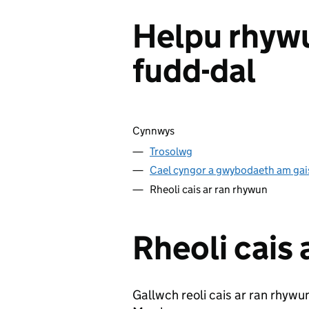
Helpu rhywu
fudd-dal
Sgipio cynnwys
Cynnwys
Trosolwg
Cael cyngor a gwybodaeth am gai
Rheoli cais ar ran rhywun
Rheoli cais 
Gallwch reoli cais ar ran rhyw