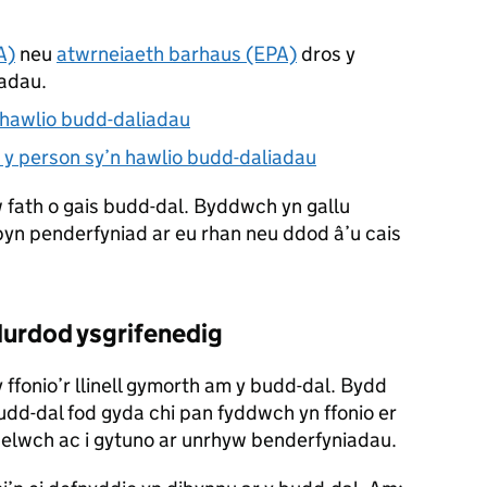
A)
neu
atwrneiaeth barhaus (EPA)
dros y
iadau.
n hawlio budd-daliadau
y person sy’n hawlio budd-daliadau
fath o gais budd-dal. Byddwch yn gallu
byn penderfyniad ar eu rhan neu ddod â’u cais
urdod ysgrifenedig
 ffonio’r llinell gymorth am y budd-dal. Bydd
budd-dal fod gyda chi pan fyddwch yn ffonio er
elwch ac i gytuno ar unrhyw benderfyniadau.