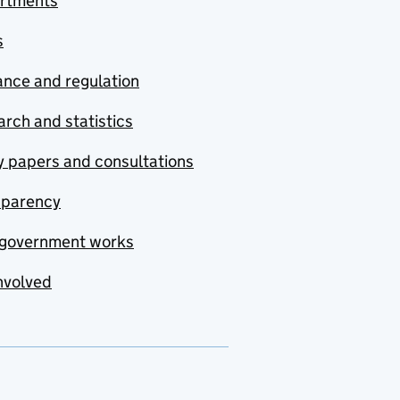
rtments
s
nce and regulation
rch and statistics
y papers and consultations
sparency
government works
nvolved