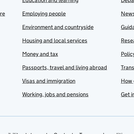
Education and learning
Depa
are
Employing people
New
Environment and countryside
Guida
Housing and local services
Resea
Money and tax
Polic
Passports, travel and living abroad
Tran
Visas and immigration
How 
Working, jobs and pensions
Get i