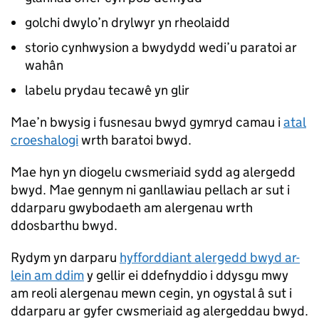
golchi dwylo’n drylwyr yn rheolaidd
storio cynhwysion a bwydydd wedi’u paratoi ar
wahân
labelu prydau tecawê yn glir
Mae’n bwysig i fusnesau bwyd gymryd camau i
atal
croeshalogi
wrth baratoi bwyd.
Mae hyn yn diogelu cwsmeriaid sydd ag alergedd
bwyd. Mae gennym ni ganllawiau pellach ar sut i
ddarparu gwybodaeth am alergenau wrth
ddosbarthu bwyd.
Rydym yn darparu
hyfforddiant alergedd bwyd ar-
lein am ddim
y gellir ei ddefnyddio i ddysgu mwy
am reoli alergenau mewn cegin, yn ogystal â sut i
ddarparu ar gyfer cwsmeriaid ag alergeddau bwyd.