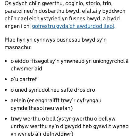
Os ydych chi’n gwerthu, coginio, storio, trin,
paratoi neu’n dosbarthu bwyd, efallai y byddwch
chi’n cael eich ystyried yn fusnes bwyd, a bydd
angen i chi
gofrestru gyda’ch awdurdod lleol
.
Mae hyn yn cynnwys busnesau bwyd sy’n
masnachu:
o eiddo ffisegol sy’n ymwneud yn uniongyrchol â
chwsmeriaid
o’u cartref
o uned symudol neu safle dros dro
ar-lein (er enghraifft trwy’r cyfryngau
cymdeithasol neu wefan)
trwy werthu o bell (ystyr gwerthu o bell yw
unrhyw werthu sy’n digwydd heb gyswllt wyneb
yn wyneb â’r defnyddiwr)