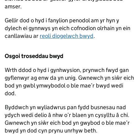
amser.
Gellir dod o hyd i fanylion penodol am yr hyn y
dylech ei gynnwys yn eich cofnodion olrhain yn ein
canllawiau ar
reoli diogelwch bwyd
.
Osgoi troseddau bwyd
Wrth ddod o hyd i gynhwysion, prynwch fwyd gan
gyflenwyr ag enw da yn unig. Gwnewch yn siŵr eich
bod yn gwbl ymwybodol o ble mae’r bwyd wedi
dod.
Byddwch yn wyliadwrus pan fydd busnesau nad
ydych wedi delio â nhw o’r blaen yn cysylltu â chi.
Gwnewch yn siŵr eich bod yn gwybod o ble mae’r
bwyd yn dod cyn prynu unrhyw beth.