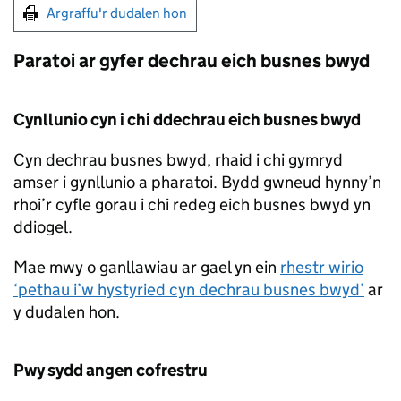
Argraffu'r dudalen hon
Paratoi ar gyfer dechrau eich busnes bwyd
Cynllunio cyn i chi ddechrau eich busnes bwyd
Cyn dechrau busnes bwyd, rhaid i chi gymryd
amser i gynllunio a pharatoi. Bydd gwneud hynny’n
rhoi’r cyfle gorau i chi redeg eich busnes bwyd yn
ddiogel.
Mae mwy o ganllawiau ar gael yn ein
rhestr wirio
‘pethau i’w hystyried cyn dechrau busnes bwyd’
ar
y dudalen hon.
Pwy sydd angen cofrestru