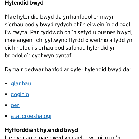
Hylendid bwyd
Mae hylendid bwyd da yn hanfodol er mwyn
sicrhau bod y bwyd rydych chi’n ei weini’n ddiogel
i’w fwyta. Pan fyddwch chi’n sefydlu busnes bwyd,
mae angen i chi gyflwyno ffyrdd o weithio a fydd yn
eich helpu i sicrhau bod safonau hylendid yn
briodol o’r cychwyn cyntaf.
Dyma’r pedwar hanfod ar gyfer hylendid bwyd da:
glanhau
coginio
oeri
atal croeshalogi
Hyfforddiant hylendid bwyd
Lle bynnag y mae bwyd yn cael ei weini, mae’n