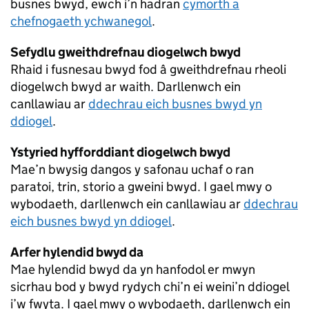
busnes bwyd, ewch i’n hadran
cymorth a
chefnogaeth ychwanegol
.
Sefydlu gweithdrefnau diogelwch bwyd
Rhaid i fusnesau bwyd fod â gweithdrefnau rheoli
diogelwch bwyd ar waith. Darllenwch ein
canllawiau ar
ddechrau eich busnes bwyd yn
ddiogel
.
Ystyried hyfforddiant diogelwch bwyd
Mae’n bwysig dangos y safonau uchaf o ran
paratoi, trin, storio a gweini bwyd. I gael mwy o
wybodaeth, darllenwch ein canllawiau ar
ddechrau
eich busnes bwyd yn ddiogel
.
Arfer hylendid bwyd da
Mae hylendid bwyd da yn hanfodol er mwyn
sicrhau bod y bwyd rydych chi’n ei weini’n ddiogel
i’w fwyta. I gael mwy o wybodaeth, darllenwch ein