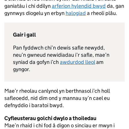
ganiatáu i chi ddilyn
arferion hylendid bwyd
da, gan
gynnwys diogelu yn erbyn
halogiad
a rheoli plâu.
Gair i gall
Pan fyddwch chi’n dewis safle newydd,
neu’n gwneud newidiadau i’r safle, mae’n
syniad da gofyn i’ch
awdurdod lleol
am
gyngor.
Mae’r rheolau canlynol yn berthnasol i’ch holl
safleoedd, nid dim ond y mannau sy’n cael eu
defnyddio i baratoi bwyd.
Cyfleusterau golchi dwylo a thoiledau
Mae’n rhaid i chi fod â digon o sinciau er mwyn i