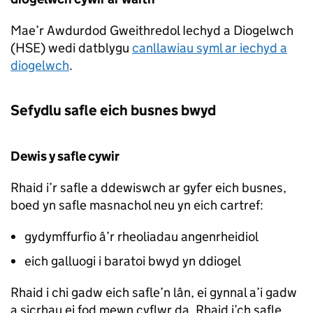
Mae’r Awdurdod Gweithredol Iechyd a Diogelwch
(HSE) wedi datblygu
canllawiau syml ar iechyd a
diogelwch
.
Sefydlu safle eich busnes bwyd
Dewis y safle cywir
Rhaid i’r safle a ddewiswch ar gyfer eich busnes,
boed yn safle masnachol neu yn eich cartref:
gydymffurfio â’r rheoliadau angenrheidiol
eich galluogi i baratoi bwyd yn ddiogel
Rhaid i chi gadw eich safle’n lân, ei gynnal a’i gadw
a sicrhau ei fod mewn cyflwr da. Rhaid i’ch safle