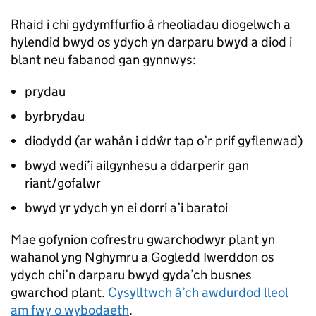
Rhaid i chi gydymffurfio â rheoliadau diogelwch a
hylendid bwyd os ydych yn darparu bwyd a diod i
blant neu fabanod gan gynnwys:
prydau
byrbrydau
diodydd (ar wahân i ddŵr tap o’r prif gyflenwad)
bwyd wedi’i ailgynhesu a ddarperir gan
riant/gofalwr
bwyd yr ydych yn ei dorri a’i baratoi
Mae gofynion cofrestru gwarchodwyr plant yn
wahanol yng Nghymru a Gogledd Iwerddon os
ydych chi’n darparu bwyd gyda’ch busnes
gwarchod plant.
Cysylltwch â’ch awdurdod lleol
am fwy o wybodaeth
.