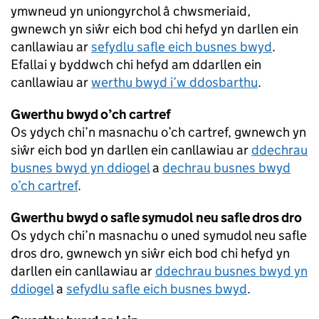
ymwneud yn uniongyrchol â chwsmeriaid,
gwnewch yn siŵr eich bod chi hefyd yn darllen ein
canllawiau ar
sefydlu safle eich busnes bwyd
.
Efallai y byddwch chi hefyd am ddarllen ein
canllawiau ar
werthu bwyd i’w ddosbarthu
.
Gwerthu bwyd o’ch cartref
Os ydych chi’n masnachu o’ch cartref, gwnewch yn
siŵr eich bod yn darllen ein canllawiau ar
ddechrau
busnes bwyd yn ddiogel
a
dechrau busnes bwyd
o’ch cartref
.
Gwerthu bwyd o safle symudol neu safle dros dro
Os ydych chi’n masnachu o uned symudol neu safle
dros dro, gwnewch yn siŵr eich bod chi hefyd yn
darllen ein canllawiau ar
ddechrau busnes bwyd yn
ddiogel
a
sefydlu safle eich busnes bwyd
.