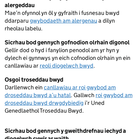
alergeddau
Mae’n ofynnol yn ôl y gyfraith i fusnesau bwyd
ddarparu
gwybodaeth am alergenau
a dilyn
rheolau labelu.
Sicrhau bod gennych gofnodion olrhain digonol
Gellir dod o hyd i fanylion penodol am yr hyn y
dylech ei gynnwys yn eich cofnodion olrhain yn ein
canllawiau ar
reoli diogelwch bwyd
.
Osgoi troseddau bwyd
Darllenwch ein
canllawiau ar roi gwybod am
droseddau bwyd a’u hatal
. Gallwch
roi gwybod am
droseddau bwyd drwgdybiedig
i’r Uned
Genedlaethol Troseddau Bwyd.
Sicrhau bod gennych y gweithdrefnau iechyd a
diogelwch cywir ar waith