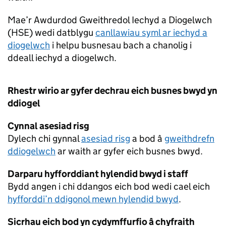
Mae’r Awdurdod Gweithredol Iechyd a Diogelwch
(HSE) wedi datblygu
canllawiau syml ar iechyd a
diogelwch
i helpu busnesau bach a chanolig i
ddeall iechyd a diogelwch.
Rhestr wirio ar gyfer dechrau eich busnes bwyd yn
ddiogel
Cynnal asesiad risg
Dylech chi gynnal
asesiad risg
a bod â
gweithdrefn
ddiogelwch
ar waith ar gyfer eich busnes bwyd.
Darparu hyfforddiant hylendid bwyd i staff
Bydd angen i chi ddangos eich bod wedi cael eich
hyfforddi’n ddigonol mewn hylendid bwyd
.
Sicrhau eich bod yn cydymffurfio â chyfraith