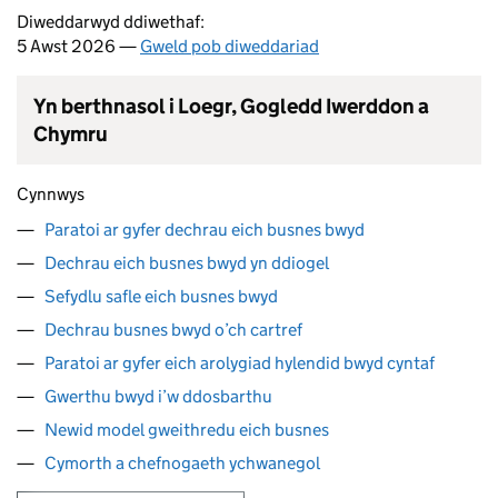
Diweddarwyd ddiwethaf:
5 Awst 2026 —
Gweld pob diweddariad
Yn berthnasol i Loegr, Gogledd Iwerddon a
Chymru
Cynnwys
Paratoi ar gyfer dechrau eich busnes bwyd
Dechrau eich busnes bwyd yn ddiogel
Sefydlu safle eich busnes bwyd
Dechrau busnes bwyd o’ch cartref
Paratoi ar gyfer eich arolygiad hylendid bwyd cyntaf
Gwerthu bwyd i’w ddosbarthu
Newid model gweithredu eich busnes
Cymorth a chefnogaeth ychwanegol