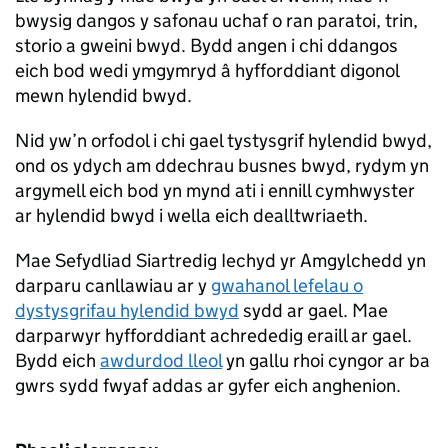
bwysig dangos y safonau uchaf o ran paratoi, trin,
storio a gweini bwyd. Bydd angen i chi ddangos
eich bod wedi ymgymryd â hyfforddiant digonol
mewn hylendid bwyd.
Nid yw’n orfodol i chi gael tystysgrif hylendid bwyd,
ond os ydych am ddechrau busnes bwyd, rydym yn
argymell eich bod yn mynd ati i ennill cymhwyster
ar hylendid bwyd i wella eich dealltwriaeth.
Mae Sefydliad Siartredig Iechyd yr Amgylchedd yn
darparu canllawiau ar y
gwahanol lefelau o
dystysgrifau hylendid bwyd
sydd ar gael. Mae
darparwyr hyfforddiant achrededig eraill ar gael.
Bydd eich
awdurdod lleol
yn gallu rhoi cyngor ar ba
gwrs sydd fwyaf addas ar gyfer eich anghenion.