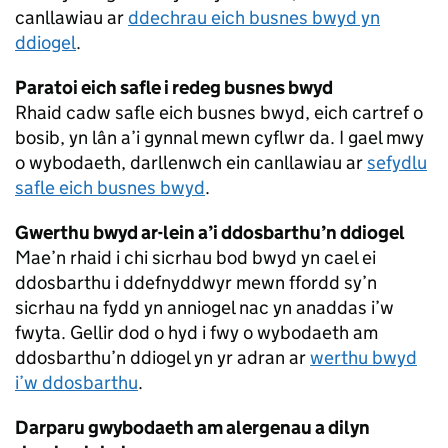
canllawiau ar
ddechrau eich busnes bwyd yn
ddiogel
.
Paratoi eich safle i redeg busnes bwyd
Rhaid cadw safle eich busnes bwyd, eich cartref o
bosib, yn lân a’i gynnal mewn cyflwr da. I gael mwy
o wybodaeth, darllenwch ein canllawiau ar
sefydlu
safle eich busnes bwyd
.
Gwerthu bwyd ar-lein a’i ddosbarthu’n ddiogel
Mae’n rhaid i chi sicrhau bod bwyd yn cael ei
ddosbarthu i ddefnyddwyr mewn ffordd sy’n
sicrhau na fydd yn anniogel nac yn anaddas i’w
fwyta. Gellir dod o hyd i fwy o wybodaeth am
ddosbarthu’n ddiogel yn yr adran ar
werthu bwyd
i’w ddosbarthu
.
Darparu gwybodaeth am alergenau a dilyn