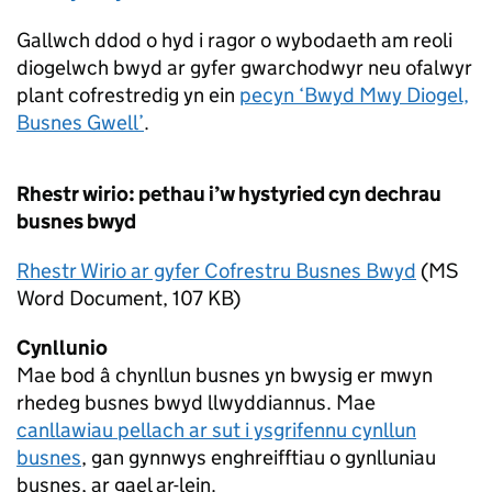
Gallwch ddod o hyd i ragor o wybodaeth am reoli
diogelwch bwyd ar gyfer gwarchodwyr neu ofalwyr
plant cofrestredig yn ein
pecyn ‘Bwyd Mwy Diogel,
Busnes Gwell’
.
Rhestr wirio: pethau i’w hystyried cyn dechrau
busnes bwyd
Rhestr Wirio ar gyfer Cofrestru Busnes Bwyd
(
MS
Word Document
,
107 KB
)
Cynllunio
Mae bod â chynllun busnes yn bwysig er mwyn
rhedeg busnes bwyd llwyddiannus. Mae
canllawiau pellach ar sut i ysgrifennu cynllun
busnes
, gan gynnwys enghreifftiau o gynlluniau
busnes, ar gael ar-lein.