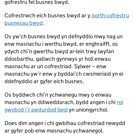
gofrestru fel busnes bwyd.
Cofrestrwch eich busnes bwyd ar y
porth cofrestru
busnesau bwyd
.
Os yw’ch busnes bwyd yn defnyddio mwy nag un
enw masnachu i werthu bwyd, er enghraifft, os
ydych chi’n gwerthu bwyd ar-lein trwy lwyfan
ddosbarthu, gallwch gynnwys yr holl enwau
masnachu ar un cofrestriad. Sylwer – enw
masnachu yw’r enw y byddai’ch cwsmeriaid yn ei
ddefnyddio ar gyfer eich busnes.
Os byddwch chi’n ychwanegu mwy o enwau
masnachu yn ddiweddarach, bydd angen i chi
roi
gwybod i’r awdurdod lleol
yn uniongyrchol.
Does dim angen i chi gwblhau cofrestriad newydd
ar gyfer pob enw masnachu ychwanegol.