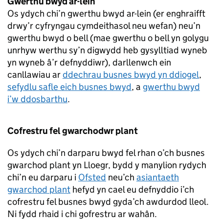
Gwerthu bwyd ar-lein
Os ydych chi’n gwerthu bwyd ar-lein (er enghraifft
drwy’r cyfryngau cymdeithasol neu wefan) neu’n
gwerthu bwyd o bell (mae gwerthu o bell yn golygu
unrhyw werthu sy’n digwydd heb gysylltiad wyneb
yn wyneb â’r defnyddiwr), darllenwch ein
canllawiau ar
ddechrau busnes bwyd yn ddiogel
,
sefydlu safle eich busnes bwyd
, a
gwerthu bwyd
i’w ddosbarthu
.
Cofrestru fel gwarchodwr plant
Os ydych chi’n darparu bwyd fel rhan o’ch busnes
gwarchod plant yn Lloegr, bydd y manylion rydych
chi’n eu darparu i
Ofsted
neu’ch
asiantaeth
gwarchod plant
hefyd yn cael eu defnyddio i’ch
cofrestru fel busnes bwyd gyda’ch awdurdod lleol.
Ni fydd rhaid i chi gofrestru ar wahân.