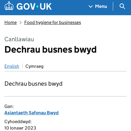
Skip to main content
Navigation menu
Sea
Menu
Home
Food hygiene for businesses
Canllawiau
Dechrau busnes bwyd
English
Cymraeg
Dechrau busnes bwyd
Gan:
Asiantaeth Safonau Bwyd
Cyhoeddwyd:
10 Ionawr 2023