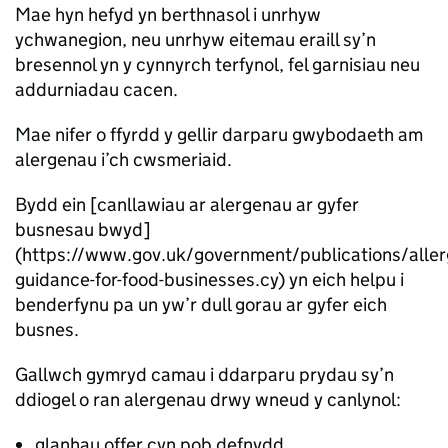
Mae hyn hefyd yn berthnasol i unrhyw
ychwanegion, neu unrhyw eitemau eraill sy’n
bresennol yn y cynnyrch terfynol, fel garnisiau neu
addurniadau cacen.
Mae nifer o ffyrdd y gellir darparu gwybodaeth am
alergenau i’ch cwsmeriaid.
Bydd ein [canllawiau ar alergenau ar gyfer
busnesau bwyd]
(https://www.gov.uk/government/publications/aller
guidance-for-food-businesses.cy) yn eich helpu i
benderfynu pa un yw’r dull gorau ar gyfer eich
busnes.
Gallwch gymryd camau i ddarparu prydau sy’n
ddiogel o ran alergenau drwy wneud y canlynol:
glanhau offer cyn pob defnydd