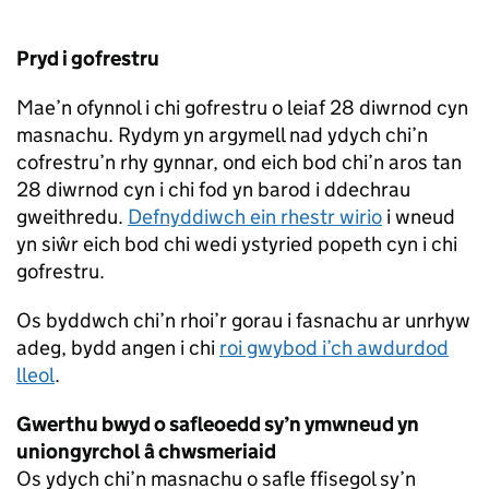
Pryd i gofrestru
Mae’n ofynnol i chi gofrestru o leiaf 28 diwrnod cyn
masnachu. Rydym yn argymell nad ydych chi’n
cofrestru’n rhy gynnar, ond eich bod chi’n aros tan
28 diwrnod cyn i chi fod yn barod i ddechrau
gweithredu.
Defnyddiwch ein rhestr wirio
i wneud
yn siŵr eich bod chi wedi ystyried popeth cyn i chi
gofrestru.
Os byddwch chi’n rhoi’r gorau i fasnachu ar unrhyw
adeg, bydd angen i chi
roi gwybod i’ch awdurdod
lleol
.
Gwerthu bwyd o safleoedd sy’n ymwneud yn
uniongyrchol â chwsmeriaid
Os ydych chi’n masnachu o safle ffisegol sy’n