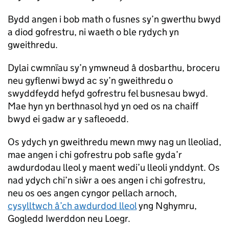
Bydd angen i bob math o fusnes sy’n gwerthu bwyd
a diod gofrestru, ni waeth o ble rydych yn
gweithredu.
Dylai cwmnïau sy’n ymwneud â dosbarthu, broceru
neu gyflenwi bwyd ac sy’n gweithredu o
swyddfeydd hefyd gofrestru fel busnesau bwyd.
Mae hyn yn berthnasol hyd yn oed os na chaiff
bwyd ei gadw ar y safleoedd.
Os ydych yn gweithredu mewn mwy nag un lleoliad,
mae angen i chi gofrestru pob safle gyda’r
awdurdodau lleol y maent wedi’u lleoli ynddynt. Os
nad ydych chi’n siŵr a oes angen i chi gofrestru,
neu os oes angen cyngor pellach arnoch,
cysylltwch â’ch awdurdod lleol
yng Nghymru,
Gogledd Iwerddon neu Loegr.