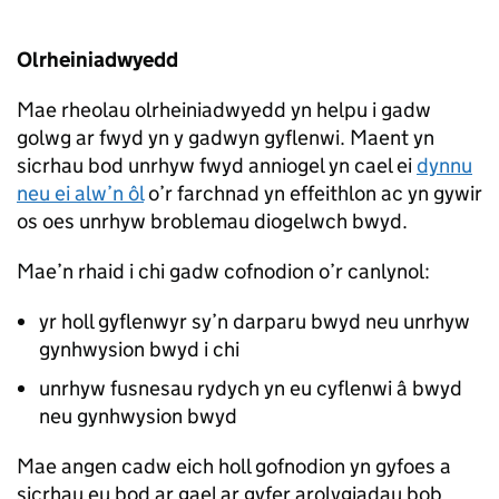
Olrheiniadwyedd
Mae rheolau olrheiniadwyedd yn helpu i gadw
golwg ar fwyd yn y gadwyn gyflenwi. Maent yn
sicrhau bod unrhyw fwyd anniogel yn cael ei
dynnu
neu ei alw’n ôl
o’r farchnad yn effeithlon ac yn gywir
os oes unrhyw broblemau diogelwch bwyd.
Mae’n rhaid i chi gadw cofnodion o’r canlynol:
yr holl gyflenwyr sy’n darparu bwyd neu unrhyw
gynhwysion bwyd i chi
unrhyw fusnesau rydych yn eu cyflenwi â bwyd
neu gynhwysion bwyd
Mae angen cadw eich holl gofnodion yn gyfoes a
sicrhau eu bod ar gael ar gyfer arolygiadau bob