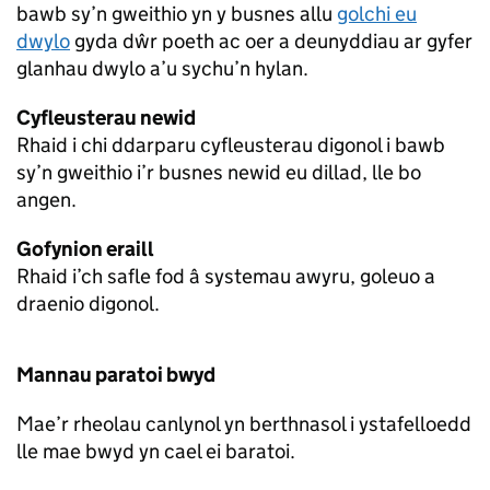
bawb sy’n gweithio yn y busnes allu
golchi eu
dwylo
gyda dŵr poeth ac oer a deunyddiau ar gyfer
glanhau dwylo a’u sychu’n hylan.
Cyfleusterau newid
Rhaid i chi ddarparu cyfleusterau digonol i bawb
sy’n gweithio i’r busnes newid eu dillad, lle bo
angen.
Gofynion eraill
Rhaid i’ch safle fod â systemau awyru, goleuo a
draenio digonol.
Mannau paratoi bwyd
Mae’r rheolau canlynol yn berthnasol i ystafelloedd
lle mae bwyd yn cael ei baratoi.