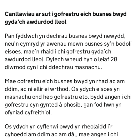
Canllawiau ar sut i gofrestru eich busnes bwyd
gyda’ch awdurdod lleol
Pan fyddwch yn dechrau busnes bwyd newydd,
neu’n cymryd yr awenau mewn busnes sy’n bodoli
eisoes, mae’n rhaid i chi gofrestru gyda’ch
awdurdod lleol. Dylech wneud hyn o leiaf 28
diwrnod cyn i chi ddechrau masnachu.
Mae cofrestru eich busnes bwyd yn rhad ac am
ddim, ac ni ellir ei wrthod. Os ydych eisoes yn
masnachu ond heb gofrestru eto, bydd angen i chi
gofrestru cyn gynted â phosib, gan fod hwn yn
ofyniad cyfreithiol.
Os ydych yn cyflenwi bwyd yn rheolaidd i’r
cyhoedd am ddim ac am dâl, mae angen i chi