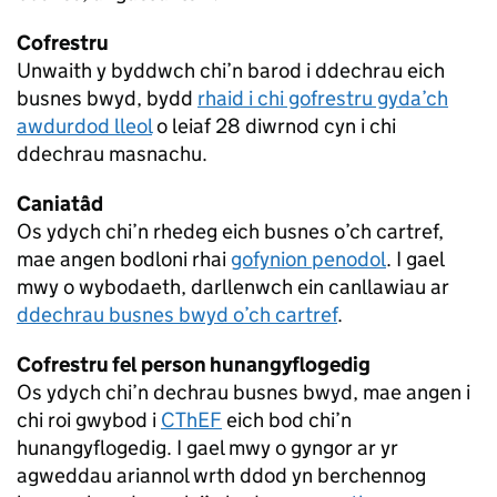
Cofrestru
Unwaith y byddwch chi’n barod i ddechrau eich
busnes bwyd, bydd
rhaid i chi gofrestru gyda’ch
awdurdod lleol
o leiaf 28 diwrnod cyn i chi
ddechrau masnachu.
Caniatâd
Os ydych chi’n rhedeg eich busnes o’ch cartref,
mae angen bodloni rhai
gofynion penodol
. I gael
mwy o wybodaeth, darllenwch ein canllawiau ar
ddechrau busnes bwyd o’ch cartref
.
Cofrestru fel person hunangyflogedig
Os ydych chi’n dechrau busnes bwyd, mae angen i
chi roi gwybod i
CThEF
eich bod chi’n
hunangyflogedig. I gael mwy o gyngor ar yr
agweddau ariannol wrth ddod yn berchennog