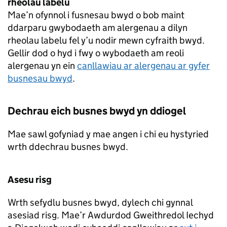
rheolau labelu
Mae’n ofynnol i fusnesau bwyd o bob maint
ddarparu gwybodaeth am alergenau a dilyn
rheolau labelu fel y’u nodir mewn cyfraith bwyd.
Gellir dod o hyd i fwy o wybodaeth am reoli
alergenau yn ein
canllawiau ar alergenau ar gyfer
busnesau bwyd
.
Dechrau eich busnes bwyd yn ddiogel
Mae sawl gofyniad y mae angen i chi eu hystyried
wrth ddechrau busnes bwyd.
Asesu risg
Wrth sefydlu busnes bwyd, dylech chi gynnal
asesiad risg. Mae’r Awdurdod Gweithredol Iechyd