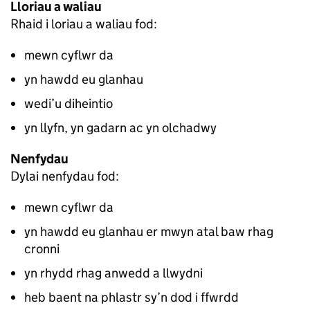
Lloriau a waliau
Rhaid i loriau a waliau fod:
mewn cyflwr da
yn hawdd eu glanhau
wedi’u diheintio
yn llyfn, yn gadarn ac yn olchadwy
Nenfydau
Dylai nenfydau fod:
mewn cyflwr da
yn hawdd eu glanhau er mwyn atal baw rhag
cronni
yn rhydd rhag anwedd a llwydni
heb baent na phlastr sy’n dod i ffwrdd