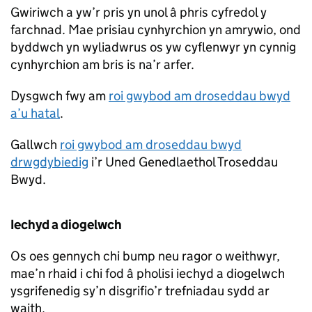
Gwiriwch a yw’r pris yn unol â phris cyfredol y
farchnad. Mae prisiau cynhyrchion yn amrywio, ond
byddwch yn wyliadwrus os yw cyflenwyr yn cynnig
cynhyrchion am bris is na’r arfer.
Dysgwch fwy am
roi gwybod am droseddau bwyd
a’u hatal
.
Gallwch
roi gwybod am droseddau bwyd
drwgdybiedig
i’r Uned Genedlaethol Troseddau
Bwyd.
Iechyd a diogelwch
Os oes gennych chi bump neu ragor o weithwyr,
mae’n rhaid i chi fod â pholisi iechyd a diogelwch
ysgrifenedig sy’n disgrifio’r trefniadau sydd ar
waith.