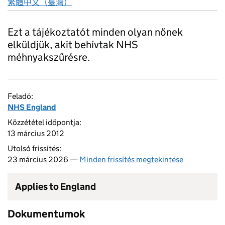
繁體中文（臺灣）
Ezt a tájékoztatót minden olyan nőnek
elküldjük, akit behívtak NHS
méhnyakszűrésre.
Feladó:
NHS England
Közzététel időpontja:
13 március 2012
Utolsó frissítés:
23 március 2026 —
Minden frissítés megtekintése
Applies to England
Dokumentumok