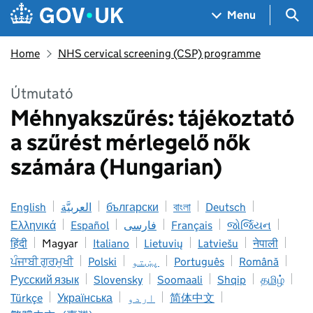
Skip to main content
Navigation menu
Sea
Menu
Home
NHS cervical screening (CSP) programme
Útmutató
Méhnyakszűrés: tájékoztató
a szűrést mérlegelő nők
számára (Hungarian)
English
العربيَّة
български
বাংলা
Deutsch
Ελληνικά
Español
فارسی
Français
જોર્જિયન
हिंदी
Magyar
Italiano
Lietuvių
Latviešu
नेपाली
ਪੰਜਾਬੀ ਗੁਰਮੁਖੀ
Polski
پښتو
Português
Română
Русский язык
Slovensky
Soomaali
Shqip
தமிழ்
Türkçe
Українська
اردو
简体中文