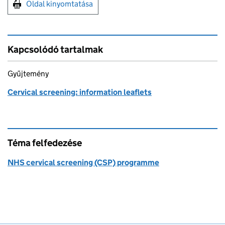
Print this page
Oldal kinyomtatása
Kapcsolódó tartalmak
Gyűjtemény
Cervical screening: information leaflets
Téma felfedezése
NHS cervical screening (CSP) programme