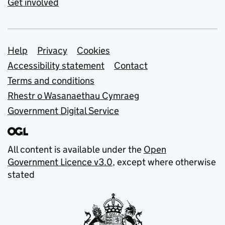
Get involved
Support links
Help
Privacy
Cookies
Accessibility statement
Contact
Terms and conditions
Rhestr o Wasanaethau Cymraeg
Government Digital Service
All content is available under the
Open
Government Licence v3.0
, except where otherwise
stated