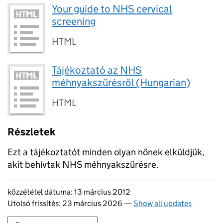
Your guide to NHS cervical
screening
HTML
Tájékoztató az NHS
méhnyakszűrésről (Hungarian)
HTML
Részletek
Ezt a tájékoztatót minden olyan nőnek elküldjük,
akit behívtak NHS méhnyakszűrésre.
Updates to this page
közzététel dátuma: 13 március 2012
Utolsó frissítés: 23 március 2026
—
Show all updates