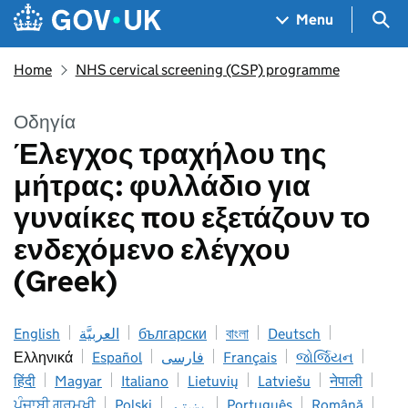
Skip to main content
Navigation menu
Sea
Menu
Home
NHS cervical screening (CSP) programme
Οδηγία
Έλεγχος τραχήλου της
μήτρας: φυλλάδιο για
γυναίκες που εξετάζουν το
ενδεχόμενο ελέγχου
(Greek)
English
العربيَّة
български
বাংলা
Deutsch
Ελληνικά
Español
فارسی
Français
જોર્જિયન
हिंदी
Magyar
Italiano
Lietuvių
Latviešu
नेपाली
ਪੰਜਾਬੀ ਗੁਰਮੁਖੀ
Polski
پښتو
Português
Română