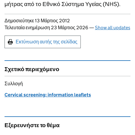
μήτρας από το Εθνικό Σύστημα Υγείας (NHS).
Updates to this page
Δημοσιεύτηκε 13 Μάρτιος 2012
Τελευταία ενημέρωση 23 Μάρτιος 2026
—
Show all updates
Print this page
Εκτύπωση αυτής της σελίδας
Σχετικό περιεχόμενο
Συλλογή
Cervical screening: information leaflets
Εξερευνήστε το θέμα