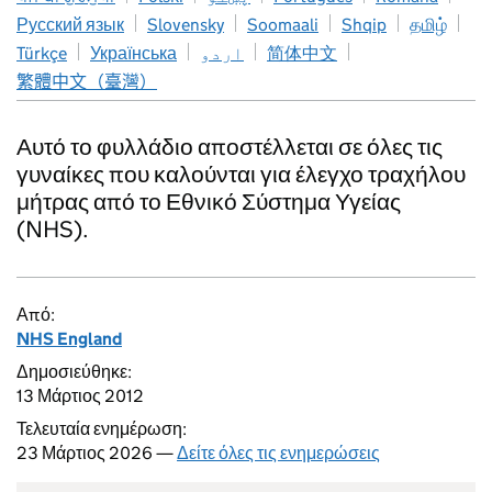
Русский язык
Slovensky
Soomaali
Shqip
தமிழ்
Türkçe
Українська
اردو
简体中文
繁體中文（臺灣）
Αυτό το φυλλάδιο αποστέλλεται σε όλες τις
γυναίκες που καλούνται για έλεγχο τραχήλου
μήτρας από το Εθνικό Σύστημα Υγείας
(NHS).
Από:
NHS England
Δημοσιεύθηκε:
13 Μάρτιος 2012
Τελευταία ενημέρωση:
23 Μάρτιος 2026 —
Δείτε όλες τις ενημερώσεις