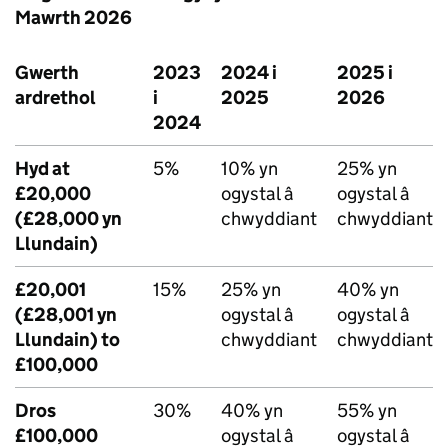
Mawrth 2026
Gwerth
2023
2024 i
2025 i
ardrethol
i
2025
2026
2024
Hyd at
5%
10% yn
25% yn
£20,000
ogystal â
ogystal â
(£28,000 yn
chwyddiant
chwyddiant
Llundain)
£20,001
15%
25% yn
40% yn
(£28,001 yn
ogystal â
ogystal â
Llundain) to
chwyddiant
chwyddiant
£100,000
Dros
30%
40% yn
55% yn
£100,000
ogystal â
ogystal â