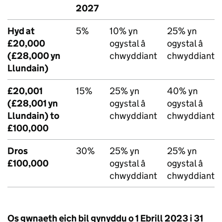
2027
Hyd at
5%
10% yn
25% yn
£20,000
ogystal â
ogystal â
(£28,000 yn
chwyddiant
chwyddiant
Llundain)
£20,001
15%
25% yn
40% yn
(£28,001 yn
ogystal â
ogystal â
Llundain) to
chwyddiant
chwyddiant
£100,000
Dros
30%
25% yn
25% yn
£100,000
ogystal â
ogystal â
chwyddiant
chwyddiant
Os gwnaeth eich bil gynyddu o 1 Ebrill 2023 i 31