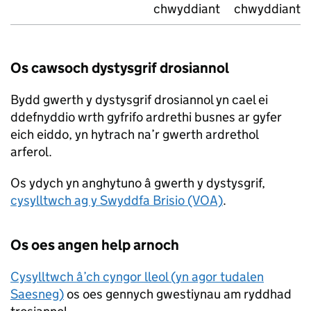
chwyddiant
chwyddiant
Os cawsoch dystysgrif drosiannol
Bydd gwerth y dystysgrif drosiannol yn cael ei
ddefnyddio wrth gyfrifo ardrethi busnes ar gyfer
eich eiddo, yn hytrach na’r gwerth ardrethol
arferol.
Os ydych yn anghytuno â gwerth y dystysgrif,
cysylltwch ag y Swyddfa Brisio (VOA)
.
Os oes angen help arnoch
Cysylltwch â’ch cyngor lleol (yn agor tudalen
Saesneg)
os oes gennych gwestiynau am ryddhad