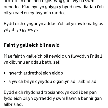
ardrethi’n codi neu’n gostwng gan fwy na swm
penodol. Mae hyn yn golygu y bydd newidiadau i’ch
bil yn cael eu cyflwyno’n raddol.
Bydd eich cyngor yn addasu’ch bil yn awtomatig os
ydych yn gymwys.
Faint y gall eich bil newid
Mae faint y gall eich bil newid o un flwyddyn i’r llall
yn dibynnu ar ddau beth, sef:
gwerth ardrethol eich eiddo
a yw’ch bil yn cynyddu o ganlyniad i ailbrisiad
Bydd eich rhyddhad trosiannol yn dod i ben pan
fydd eich bil yn cyrraedd y swm llawn a bennir gan
ailbrisiad.