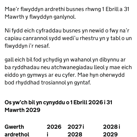
Mae’r flwyddyn ardrethi busnes rhwng 1 Ebrill a 31
Mawrth y flwyddyn ganlynol.
Ni fydd eich cyfraddau busnes yn newid o fwy na’r
capiau canrannol sydd wedi’u rhestru yn y tabl o un
flwyddyn i’r nesaf.
gall eich bil fod ychydig yn wahanol yn dibynnu ar
ba ryddhadau neu atchwanegiadau lleol y mae eich
eiddo yn gymwys ar eu cyfer. Mae hyn oherwydd
bod rhyddhad trosiannol yn gyntaf.
Os yw’ch bil yn cynyddu o 1 Ebrill 2026 i 31
Mawrth 2029
Gwerth
2026
2027 i
2028 i
ardrethol
i
2028
2029