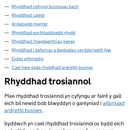
Rhyddhad cefnogi busnesau bach
Rhyddhad caledi
Ardaloedd menter
Rhyddhad porthladdoedd rhydd
Rhyddhad rhwydweithiau gwres
Rhyddhad i dafarnau a lleoliadau cerddoriaeth fyw
Eiddo eithriedig
Cael help gyda rhyddhad ardrethi busnes
Rhyddhad trosiannol
Mae rhyddhad trosiannol yn cyfyngu ar faint y gall
eich bil newid bob blwyddyn o ganlyniad i
ailbrisiad
ardrethi busnes
.
byddwch yn cael rhyddhad trosiannol os bydd eich