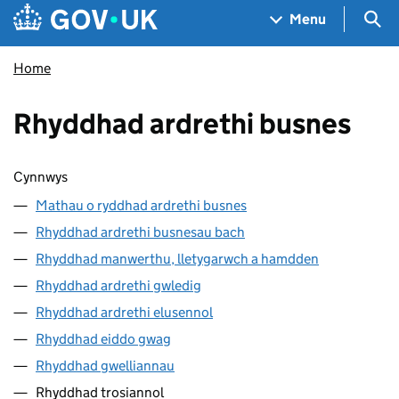
Skip to main content
Navigation menu
Sea
Menu
Home
Rhyddhad ardrethi busnes
Sgipio cynnwys
Cynnwys
Mathau o ryddhad ardrethi busnes
Rhyddhad ardrethi busnesau bach
Rhyddhad manwerthu, lletygarwch a hamdden
Rhyddhad ardrethi gwledig
Rhyddhad ardrethi elusennol
Rhyddhad eiddo gwag
Rhyddhad gwelliannau
Rhyddhad trosiannol