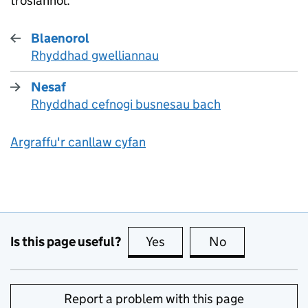
trosiannol.
Blaenorol
Rhyddhad gwelliannau
:
Nesaf
Rhyddhad cefnogi busnesau bach
:
Argraffu'r canllaw cyfan
Is this page useful?
Yes
this page is useful
No
this page is no
Report a problem with this page