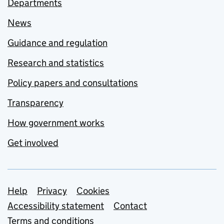
Departments
News
Guidance and regulation
Research and statistics
Policy papers and consultations
Transparency
How government works
Get involved
Support links
Help
Privacy
Cookies
Accessibility statement
Contact
Terms and conditions