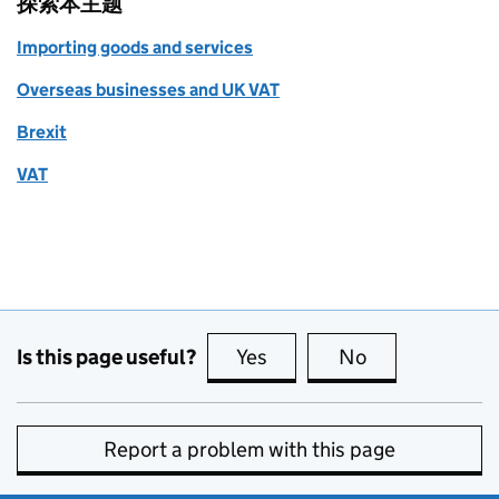
探索本主题
Importing goods and services
Overseas businesses and UK VAT
Brexit
VAT
Is this page useful?
Yes
this page is useful
No
this page is no
Report a problem with this page