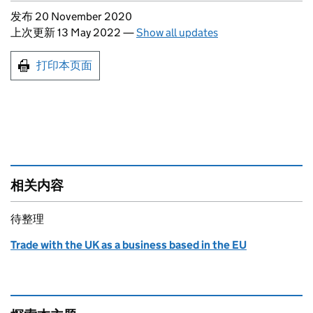
Updates to this page
发布 20 November 2020
上次更新 13 May 2022
—
Show all updates
Print this page
打印本页面
相关内容
待整理
Trade with the UK as a business based in the EU