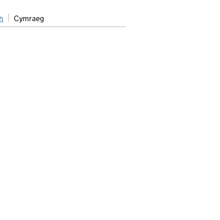
h
Cymraeg