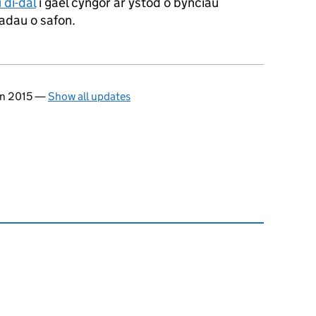
di-dâl
i gael cyngor ar ystod o bynciau
siadau o safon.
in 2015
—
Show all updates