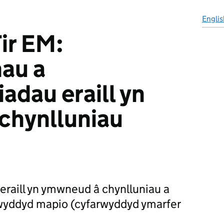
Englis
ir EM:
au a
adau eraill yn
chynlluniau
raill yn ymwneud â chynlluniau a
arwyddyd mapio (cyfarwyddyd ymarfer