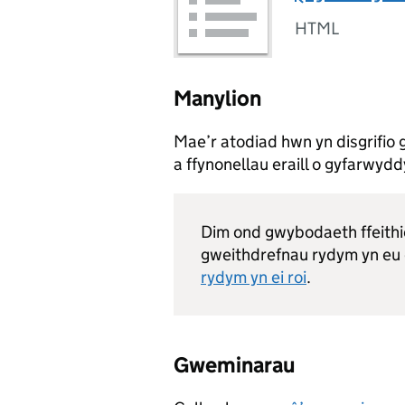
HTML
Manylion
Mae’r atodiad hwn yn disgrifio
a ffynonellau eraill o gyfarwyd
Dim ond gwybodaeth ffeithi
gweithdrefnau rydym yn eu
rydym yn ei roi
.
Gweminarau