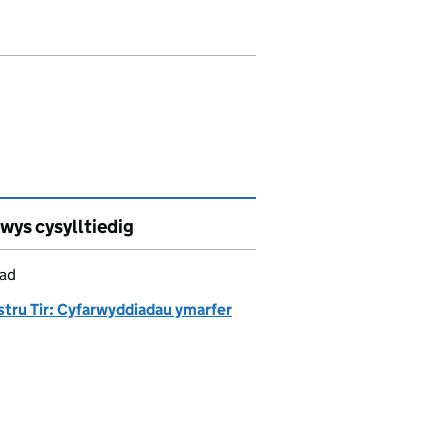
wys cysylltiedig
iad
stru Tir: Cyfarwyddiadau ymarfer