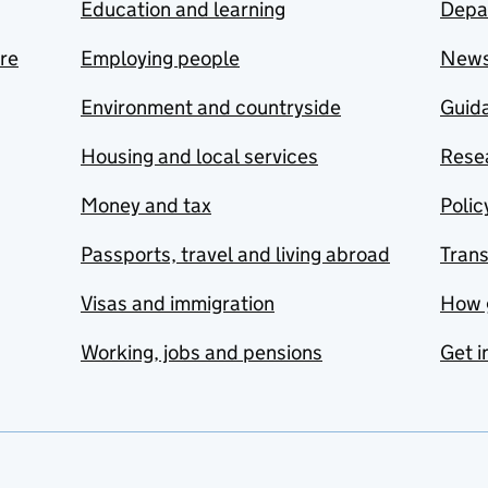
Education and learning
Depa
are
Employing people
New
Environment and countryside
Guida
Housing and local services
Resea
Money and tax
Polic
Passports, travel and living abroad
Tran
Visas and immigration
How 
Working, jobs and pensions
Get i