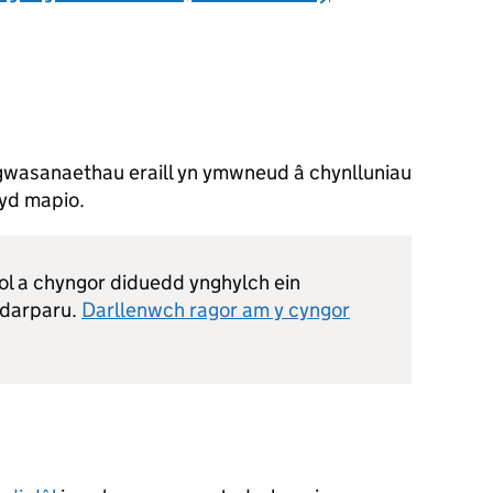
 gwasanaethau eraill yn ymwneud â chynlluniau
dyd mapio.
ol a chyngor diduedd ynghylch ein
 darparu.
Darllenwch ragor am y cyngor