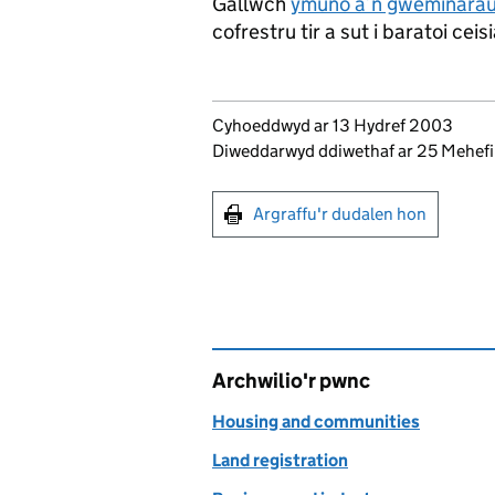
Gallwch
ymuno â’n gweminarau 
cofrestru tir a sut i baratoi cei
Updates to this page
Cyhoeddwyd ar 13 Hydref 2003
Diweddarwyd ddiwethaf ar 25 Mehef
Argraffu'r dudalen hon
Argraffu'r dudalen hon
Archwilio'r pwnc
Housing and communities
Land registration