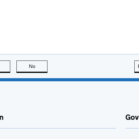
this page is useful
No
this page is not useful
n
Gov