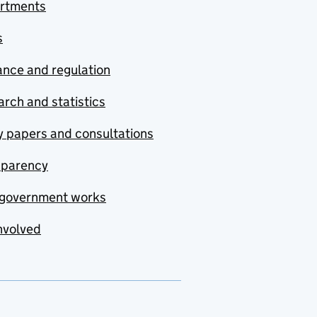
rtments
s
nce and regulation
rch and statistics
y papers and consultations
sparency
government works
nvolved