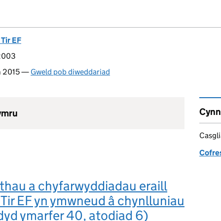
 Tir EF
 2003
n 2015 —
Gweld pob diweddariad
Cynn
hymru
Casgl
Cofre
hau a chyfarwyddiadau eraill
 Tir EF yn ymwneud â chynlluniau
yd ymarfer 40, atodiad 6)