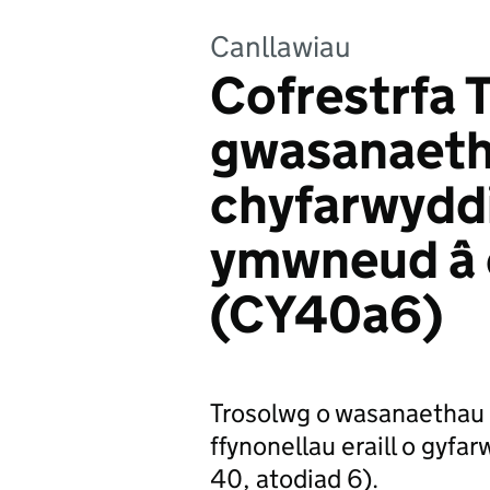
Canllawiau
Cofrestrfa T
gwasanaeth
chyfarwyddi
ymwneud â 
(CY40a6)
Trosolwg o wasanaethau e
ffynonellau eraill o gyf
40, atodiad 6).