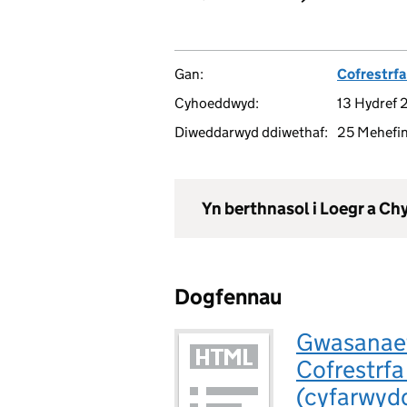
Gan:
Cofrestrfa
Cyhoeddwyd:
13 Hydref
Diweddarwyd ddiwethaf:
25 Mehefi
Yn berthnasol i Loegr a C
Dogfennau
Gwasanaet
Cofrestrfa
(cyfarwydd