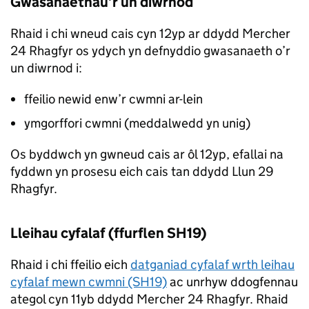
Gwasanaethau’r un diwrnod
Rhaid i chi wneud cais cyn 12yp ar ddydd Mercher
24 Rhagfyr os ydych yn defnyddio gwasanaeth o’r
un diwrnod i:
ffeilio newid enw’r cwmni ar-lein
ymgorffori cwmni (meddalwedd yn unig)
Os byddwch yn gwneud cais ar ôl 12yp, efallai na
fyddwn yn prosesu eich cais tan ddydd Llun 29
Rhagfyr.
Lleihau cyfalaf (ffurflen SH19)
Rhaid i chi ffeilio eich
datganiad cyfalaf wrth leihau
cyfalaf mewn cwmni (SH19)
ac unrhyw ddogfennau
ategol cyn 11yb ddydd Mercher 24 Rhagfyr. Rhaid