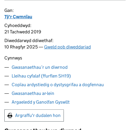
Gan:
Tŷ'r Cwmnïau
Cyhoeddwyd:
21 Tachwedd 2019
Diweddarwyd ddiwethaf:
10 Rhagfyr 2025 —
Gweld pob diweddariad
Cynnwys
Gwasanaethau’r un diwrnod
Lleihau cyfalaf (ffurflen SH19)
Copïau ardystiedig o dystysgrifau a dogfennau
Gwasanaethau ar-lein
Argaeledd y Ganolfan Gyswllt
Argraffu'r dudalen hon