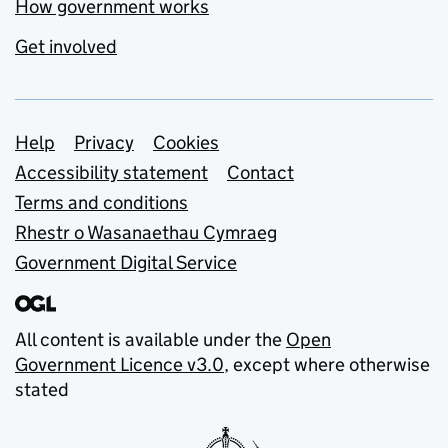
How government works
Get involved
Support links
Help
Privacy
Cookies
Accessibility statement
Contact
Terms and conditions
Rhestr o Wasanaethau Cymraeg
Government Digital Service
All content is available under the
Open
Government Licence v3.0
, except where otherwise
stated