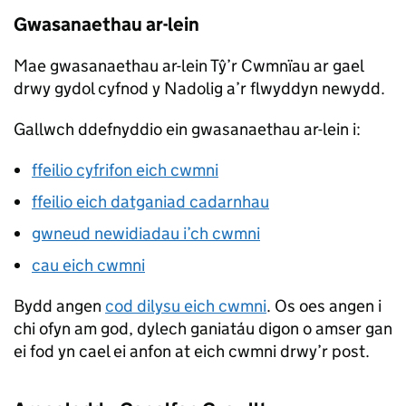
Gwasanaethau ar-lein
Mae gwasanaethau ar-lein Tŷ’r Cwmnïau ar gael
drwy gydol cyfnod y Nadolig a’r flwyddyn newydd.
Gallwch ddefnyddio ein gwasanaethau ar-lein i:
ffeilio cyfrifon eich cwmni
ffeilio eich datganiad cadarnhau
gwneud newidiadau i’ch cwmni
cau eich cwmni
Bydd angen
cod dilysu eich cwmni
. Os oes angen i
chi ofyn am god, dylech ganiatáu digon o amser gan
ei fod yn cael ei anfon at eich cwmni drwy’r post.