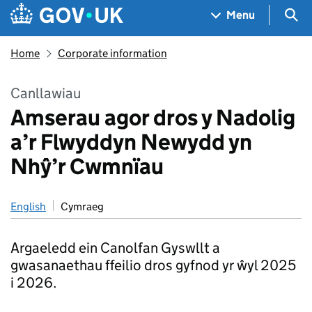
Skip to main content
Navigation menu
Sea
Menu
Home
Corporate information
Canllawiau
Amserau agor dros y Nadolig
a’r Flwyddyn Newydd yn
Nhŷ’r Cwmnïau
English
Cymraeg
Argaeledd ein Canolfan Gyswllt a
gwasanaethau ffeilio dros gyfnod yr ŵyl 2025
i 2026.