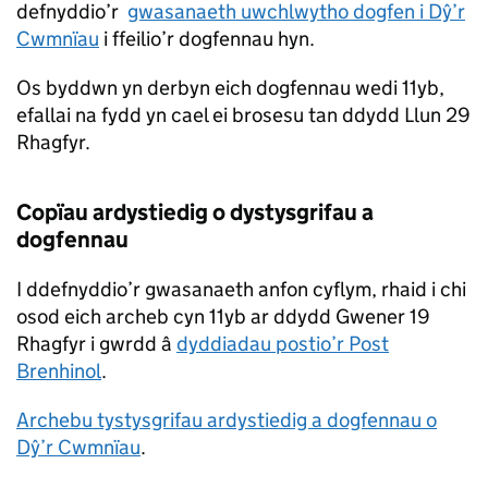
defnyddio’r
gwasanaeth uwchlwytho dogfen i Dŷ’r
Cwmnïau
i ffeilio’r dogfennau hyn.
Os byddwn yn derbyn eich dogfennau wedi 11yb,
efallai na fydd yn cael ei brosesu tan ddydd Llun 29
Rhagfyr.
Copïau ardystiedig o dystysgrifau a
dogfennau
I ddefnyddio’r gwasanaeth anfon cyflym, rhaid i chi
osod eich archeb cyn 11yb ar ddydd Gwener 19
Rhagfyr i gwrdd â
dyddiadau postio’r Post
Brenhinol
.
Archebu tystysgrifau ardystiedig a dogfennau o
Dŷ’r Cwmnïau
.