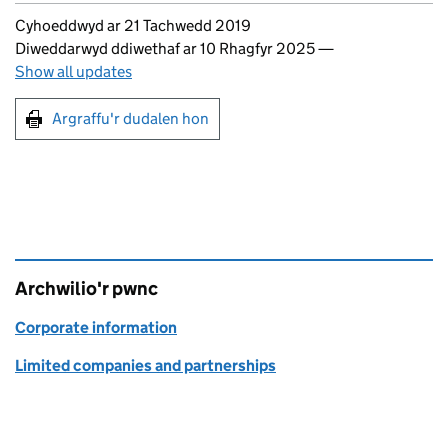
Updates to this page
Cyhoeddwyd ar 21 Tachwedd 2019
Diweddarwyd ddiwethaf ar 10 Rhagfyr 2025
—
Show all updates
Argraffu'r dudalen hon
Argraffu'r dudalen hon
Archwilio'r pwnc
Corporate information
Limited companies and partnerships