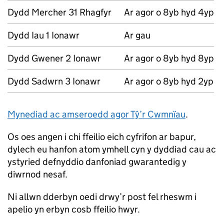
Dydd Mercher 31 Rhagfyr
Ar agor o 8yb hyd 4yp
Dydd Iau 1 Ionawr
Ar gau
Dydd Gwener 2 Ionawr
Ar agor o 8yb hyd 8yp
Dydd Sadwrn 3 Ionawr
Ar agor o 8yb hyd 2yp
Mynediad ac amseroedd agor Tŷ’r Cwmnïau
.
Os oes angen i chi ffeilio eich cyfrifon ar bapur,
dylech eu hanfon atom ymhell cyn y dyddiad cau ac
ystyried defnyddio danfoniad gwarantedig y
diwrnod nesaf.
Ni allwn dderbyn oedi drwy’r post fel rheswm i
apelio yn erbyn cosb ffeilio hwyr.