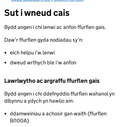
Sut i wneud cais
Bydd angen i chi lenwi ac anfon ffurflen gais.
Daw’r ffurflen gyda nodiadau sy’n:
eich helpu i’w lenwi
dweud wrthych ble i’w anfon
Lawrlwytho ac argraffu ffurflen gais
Bydd angen i chi ddefnyddio ffurflen wahanol yn
dibynnu a ydych yn hawlio am:
ddamweiniau a achosir gan waith (ffurflen
BI100A)