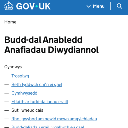
Skip to main content
Navigation menu
Sea
Menu
Home
Budd-dal Anabledd
Anafiadau Diwydiannol
Sgipio cynnwys
Cynnwys
Trosolwg
Beth fyddwch chi'n ei gael
Cymhwysedd
Effaith ar fudd-daliadau eraill
Sut i wneud cais
Rhoi gwybod am newid mewn amgylchiadau
Budd-daliadau eraill y gallwch eu cael