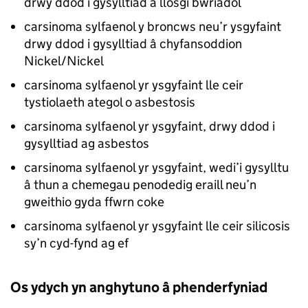
drwy ddod i gysylltiad â llosgi bwriadol
carsinoma sylfaenol y broncws neu’r ysgyfaint
drwy ddod i gysylltiad â chyfansoddion
Nickel/Nickel
carsinoma sylfaenol yr ysgyfaint lle ceir
tystiolaeth ategol o asbestosis
carsinoma sylfaenol yr ysgyfaint, drwy ddod i
gysylltiad ag asbestos
carsinoma sylfaenol yr ysgyfaint, wedi’i gysylltu
â thun a chemegau penodedig eraill neu’n
gweithio gyda ffwrn coke
carsinoma sylfaenol yr ysgyfaint lle ceir silicosis
sy’n cyd-fynd ag ef
Os ydych yn anghytuno â phenderfyniad