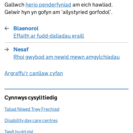
Gallwch
herio penderfyniad
am eich hawliad.
Gelwir hyn yn gofyn am ‘ailystyried gorfodol’.
Blaenorol
Effaith ar fudd-daliadau eraill
:
Nesaf
Rhoi gwybod am newid mewn amgylchiadau
:
Argraffu'r canllaw cyfan
Cynnwys cysylltiedig
Taliad Niwed Trwy Frechiad
Disability day care centres
Twyll budd-dal