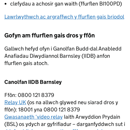
clefydau a achosir gan waith (ffurflen BI100PD)
Lawrlwythwch ac argraffwch y ffurflen gais briodol
Gofyn am ffurflen gais dros y ffôn
Gallwch hefyd ofyn i Ganolfan Budd-dal Anabledd
Anafiadau Diwydiannol Barnsley (IIDB) anfon
ffurflen gais atoch.
Canolfan IIDB Barnsley
Ffôn: 0800 121 8379
Relay UK
(os na allwch glywed neu siarad dros y
ffôn): 18001 yna 0800 121 8379
Gwasanaeth ‘video relay
Iaith Arwyddion Prydain
(BSL) os ydych ar gyfrifiadur – darganfyddwch sut i