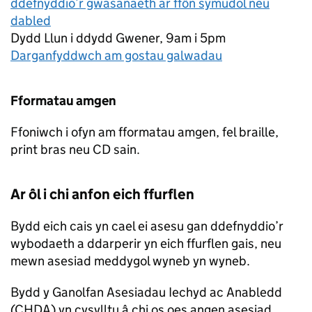
ddefnyddio’r gwasanaeth ar ffôn symudol neu
dabled
Dydd Llun i ddydd Gwener, 9am i 5pm
Darganfyddwch am gostau galwadau
Fformatau amgen
Ffoniwch i ofyn am fformatau amgen, fel braille,
print bras neu CD sain.
Ar ôl i chi anfon eich ffurflen
Bydd eich cais yn cael ei asesu gan ddefnyddio’r
wybodaeth a ddarperir yn eich ffurflen gais, neu
mewn asesiad meddygol wyneb yn wyneb.
Bydd y Ganolfan Asesiadau Iechyd ac Anabledd
(CHDA) yn cysylltu â chi os oes angen asesiad