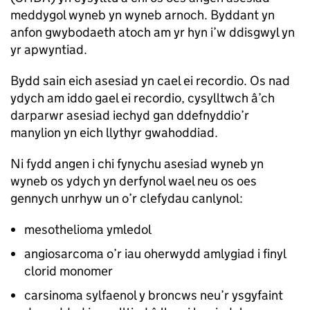
meddygol wyneb yn wyneb arnoch. Byddant yn
anfon gwybodaeth atoch am yr hyn i’w ddisgwyl yn
yr apwyntiad.
Bydd sain eich asesiad yn cael ei recordio. Os nad
ydych am iddo gael ei recordio, cysylltwch â’ch
darparwr asesiad iechyd gan ddefnyddio’r
manylion yn eich llythyr gwahoddiad.
Ni fydd angen i chi fynychu asesiad wyneb yn
wyneb os ydych yn derfynol wael neu os oes
gennych unrhyw un o’r clefydau canlynol:
mesothelioma ymledol
angiosarcoma o’r iau oherwydd amlygiad i finyl
clorid monomer
carsinoma sylfaenol y broncws neu’r ysgyfaint