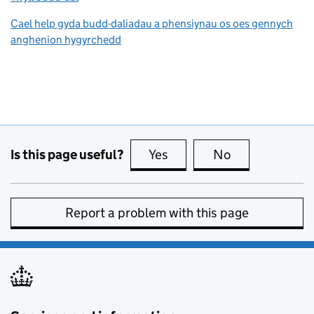
Cael help gyda budd-daliadau a phensiynau os oes gennych
anghenion hygyrchedd
Is this page useful?
Yes
this page is useful
No
this page is no
Report a problem with this page