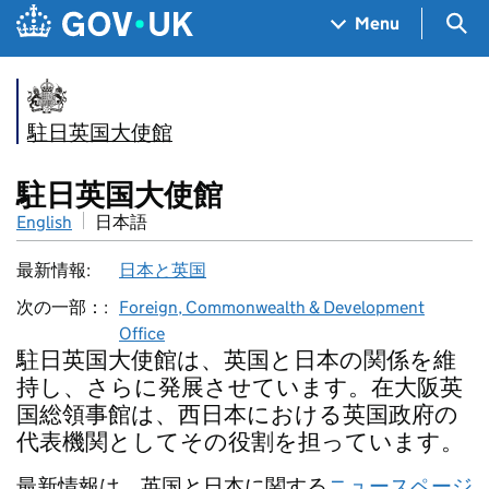
Skip to main content
Navigation menu
Sea
Menu
駐日英国大使館
駐日英国大使館
English
日本語
最新情報:
日本と英国
次の一部：:
Foreign, Commonwealth & Development
Office
駐日英国大使館は、英国と日本の関係を維
持し、さらに発展させています。在大阪英
国総領事館は、西日本における英国政府の
代表機関としてその役割を担っています。
最新情報は、英国と日本に関する
ニュースページ