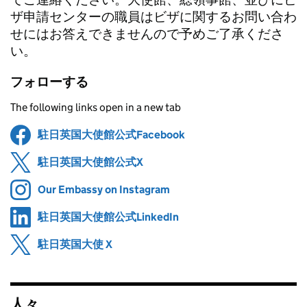
ザ申請センターの職員はビザに関するお問い合わ
せにはお答えできませんので予めご了承くださ
い。
フォローする
The following links open in a new tab
駐日英国大使館公式Facebook
Share on
(opens in new tab)
駐日英国大使館公式X
Share on
(opens in new tab)
Our Embassy on Instagram
Share on
(opens in new tab)
駐日英国大使館公式LinkedIn
Share on
(opens in new tab)
駐日英国大使 X
Share on
(opens in new tab)
人々