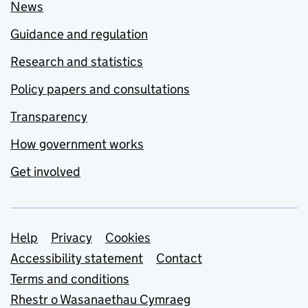
News
Guidance and regulation
Research and statistics
Policy papers and consultations
Transparency
How government works
Get involved
Support links
Help
Privacy
Cookies
Accessibility statement
Contact
Terms and conditions
Rhestr o Wasanaethau Cymraeg