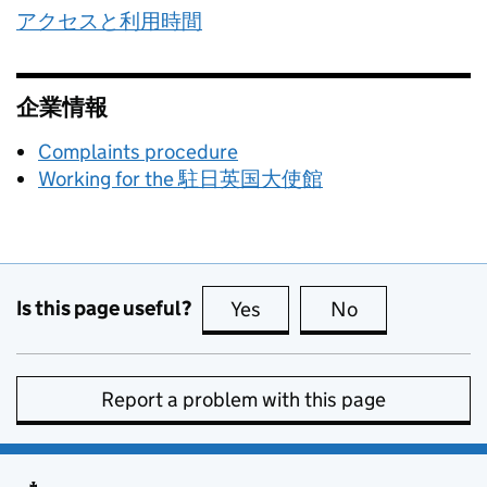
アクセスと利用時間
企業情報
Complaints procedure
Working for the 駐日英国大使館
Is this page useful?
Yes
this page is useful
No
this page is no
Report a problem with this page