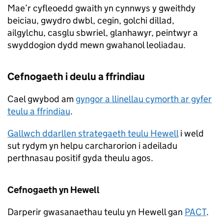
Mae’r cyfleoedd gwaith yn cynnwys y gweithdy
beiciau, gwydro dwbl, cegin, golchi dillad,
ailgylchu, casglu sbwriel, glanhawyr, peintwyr a
swyddogion dydd mewn gwahanol leoliadau.
Cefnogaeth i deulu a ffrindiau
Cael gwybod am
gyngor a llinellau cymorth ar gyfer
teulu a ffrindiau
.
Gallwch ddarllen strategaeth teulu Hewell
i weld
sut rydym yn helpu carcharorion i adeiladu
perthnasau positif gyda theulu agos.
Cefnogaeth yn Hewell
Darperir gwasanaethau teulu yn Hewell gan
PACT
.