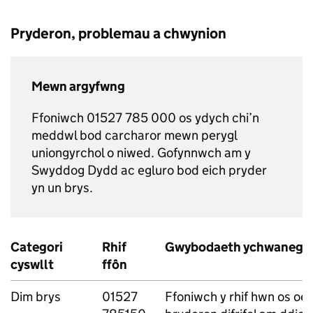
Pryderon, problemau a chwynion
Mewn argyfwng
Ffoniwch 01527 785 000 os ydych chi’n
meddwl bod carcharor mewn perygl
uniongyrchol o niwed. Gofynnwch am y
Swyddog Dydd ac egluro bod eich pryder
yn un brys.
Categori
Rhif
Gwybodaeth ychwanego
cyswllt
ffôn
Dim brys
01527
Ffoniwch y rhif hwn os oe