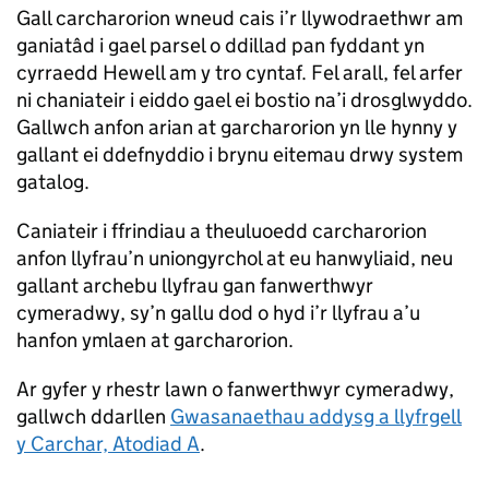
Gall carcharorion wneud cais i’r llywodraethwr am
ganiatâd i gael parsel o ddillad pan fyddant yn
cyrraedd Hewell am y tro cyntaf. Fel arall, fel arfer
ni chaniateir i eiddo gael ei bostio na’i drosglwyddo.
Gallwch anfon arian at garcharorion yn lle hynny y
gallant ei ddefnyddio i brynu eitemau drwy system
gatalog.
Caniateir i ffrindiau a theuluoedd carcharorion
anfon llyfrau’n uniongyrchol at eu hanwyliaid, neu
gallant archebu llyfrau gan fanwerthwyr
cymeradwy, sy’n gallu dod o hyd i’r llyfrau a’u
hanfon ymlaen at garcharorion.
Ar gyfer y rhestr lawn o fanwerthwyr cymeradwy,
gallwch ddarllen
Gwasanaethau addysg a llyfrgell
y Carchar, Atodiad A
.