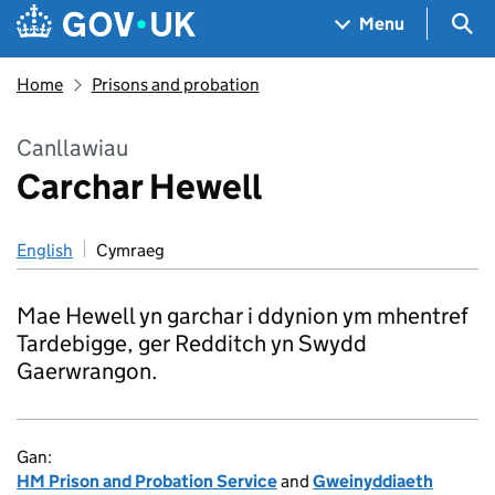
Skip to main content
Navigation menu
Sea
Menu
Home
Prisons and probation
Canllawiau
Carchar Hewell
English
Cymraeg
Mae Hewell yn garchar i ddynion ym mhentref
Tardebigge, ger Redditch yn Swydd
Gaerwrangon.
Gan:
HM Prison and Probation Service
and
Gweinyddiaeth