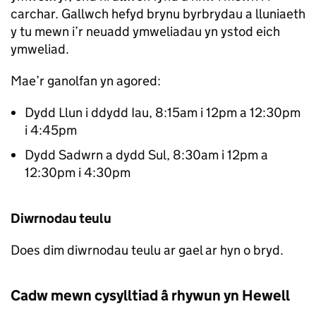
carchar. Gallwch hefyd brynu byrbrydau a lluniaeth
y tu mewn i’r neuadd ymweliadau yn ystod eich
ymweliad.
Mae’r ganolfan yn agored:
Dydd Llun i ddydd Iau, 8:15am i 12pm a 12:30pm
i 4:45pm
Dydd Sadwrn a dydd Sul, 8:30am i 12pm a
12:30pm i 4:30pm
Diwrnodau teulu
Does dim diwrnodau teulu ar gael ar hyn o bryd.
Cadw mewn cysylltiad â rhywun yn Hewell