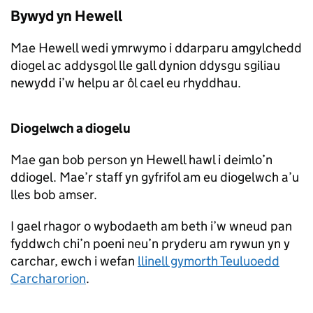
Bywyd yn Hewell
Mae Hewell wedi ymrwymo i ddarparu amgylchedd
diogel ac addysgol lle gall dynion ddysgu sgiliau
newydd i’w helpu ar ôl cael eu rhyddhau.
Diogelwch a diogelu
Mae gan bob person yn Hewell hawl i deimlo’n
ddiogel. Mae’r staff yn gyfrifol am eu diogelwch a’u
lles bob amser.
I gael rhagor o wybodaeth am beth i’w wneud pan
fyddwch chi’n poeni neu’n pryderu am rywun yn y
carchar, ewch i wefan
llinell gymorth Teuluoedd
Carcharorion
.