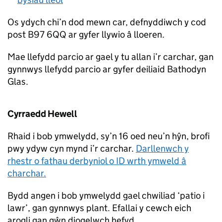
Os ydych chi’n dod mewn car, defnyddiwch y cod
post B97 6QQ ar gyfer llywio â lloeren.
Mae llefydd parcio ar gael y tu allan i’r carchar, gan
gynnwys llefydd parcio ar gyfer deiliaid Bathodyn
Glas.
Cyrraedd Hewell
Rhaid i bob ymwelydd, sy’n 16 oed neu’n hŷn, brofi
pwy ydyw cyn mynd i’r carchar.
Darllenwch y
rhestr o fathau derbyniol o ID wrth ymweld â
charchar.
Bydd angen i bob ymwelydd gael chwiliad ‘patio i
lawr’, gan gynnwys plant. Efallai y cewch eich
arogli gan gŵn diogelwch hefyd.