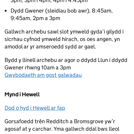
3pm, 3pm i 4pm, 4pm i 4:45pm
Dydd Gwener (sleidiau bob awr), 8:45am,
9:45am, 2pm a 3pm
Gallwch archebu sawl slot ymweld gyda’i gilydd i
sicrhau cyfnod ymweld hirach, os oes angen, yn
amodol ar yr amseroedd sydd ar gael.
Bydd y llinell archebu ar agor o ddydd Llun i ddydd
Gwener rhwng 10am a 3pm
Gwybodaeth am gost galwadau
Mynd i Hewell
Dod o hyd i Hewell ar fap
Gorsafoedd trên Redditch a Bromsgrove yw’r
agosaf at y carchar. Yma gallwch ddal bws lleol