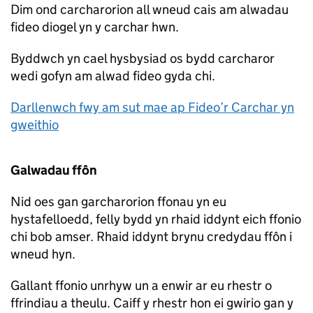
Dim ond carcharorion all wneud cais am alwadau
fideo diogel yn y carchar hwn.
Byddwch yn cael hysbysiad os bydd carcharor
wedi gofyn am alwad fideo gyda chi.
Darllenwch fwy am sut mae ap Fideo’r Carchar yn
gweithio
Galwadau ffôn
Nid oes gan garcharorion ffonau yn eu
hystafelloedd, felly bydd yn rhaid iddynt eich ffonio
chi bob amser. Rhaid iddynt brynu credydau ffôn i
wneud hyn.
Gallant ffonio unrhyw un a enwir ar eu rhestr o
ffrindiau a theulu. Caiff y rhestr hon ei gwirio gan y