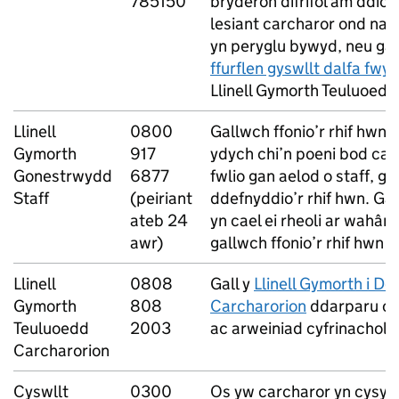
785150
bryderon difrifol am ddio
lesiant carcharor ond nad
yn peryglu bywyd, neu ga
ffurflen gyswllt dalfa fwy 
Llinell Gymorth Teuluoedd
Llinell
0800
Gallwch ffonio’r rhif hwn 
Gymorth
917
ydych chi’n poeni bod carc
Gonestrwydd
6877
fwlio gan aelod o staff, g
Staff
(peiriant
ddefnyddio’r rhif hwn. Gan 
ateb 24
yn cael ei rheoli ar wahân 
awr)
gallwch ffonio’r rhif hwn 
Llinell
0808
Gall y
Llinell Gymorth i D
Gymorth
808
Carcharorion
ddarparu cy
Teuluoedd
2003
ac arweiniad cyfrinachol.
Carcharorion
Cyswllt
0300
Os yw carcharor yn cysyllt