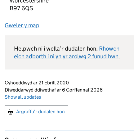
Worcestershire
B97 6QS
Gweler y map
Helpwch ni i wella’r dudalen hon.
Rhowch
eich adborth i ni yn yr arolwg 2 funud hwn
.
Updates to this page
Cyhoeddwyd ar 21 Ebrill 2020
Diweddarwyd ddiwethaf ar 6 Gorffennaf 2026
—
Show all updates
Argraffu'r dudalen hon
Argraffu'r dudalen hon