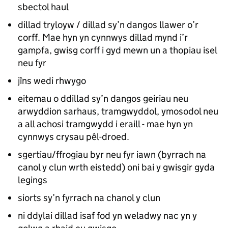
sbectol haul
dillad tryloyw / dillad sy’n dangos llawer o’r
corff. Mae hyn yn cynnwys dillad mynd i’r
gampfa, gwisg corff i gyd mewn un a thopiau isel
neu fyr
jîns wedi rhwygo
eitemau o ddillad sy’n dangos geiriau neu
arwyddion sarhaus, tramgwyddol, ymosodol neu
a all achosi tramgwydd i eraill - mae hyn yn
cynnwys crysau pêl-droed.
sgertiau/ffrogiau byr neu fyr iawn (byrrach na
canol y clun wrth eistedd) oni bai y gwisgir gyda
legings
siorts sy’n fyrrach na chanol y clun
ni ddylai dillad isaf fod yn weladwy nac yn y