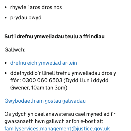
rhywle i aros dros nos
prydau bwyd
Sut i drefnu ymweliadau teulu a ffrindiau
Gallwch:
drefnu eich ymweliad ar-lein
ddefnyddio’r llinell trefnu ymweliadau dros y
ffôn: 0300 060 6503 (Dydd Llun i ddydd
Gwener, 10am tan 3pm)
Gwybodaeth am gostau galwadau
Os ydych yn cael anawsterau cael mynediad i’r
gwasanaeth hwn gallwch anfon e-bost at:
familyservices.management@justice.gov.uk