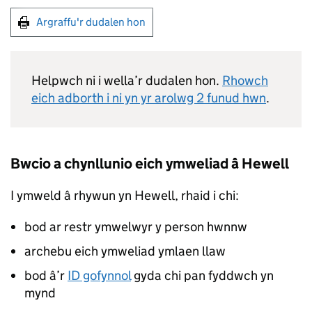
Argraffu'r dudalen hon
Helpwch ni i wella’r dudalen hon.
Rhowch
eich adborth i ni yn yr arolwg 2 funud hwn
.
Bwcio a chynllunio eich ymweliad â Hewell
I ymweld â rhywun yn Hewell, rhaid i chi:
bod ar restr ymwelwyr y person hwnnw
archebu eich ymweliad ymlaen llaw
bod â’r
ID gofynnol
gyda chi pan fyddwch yn
mynd