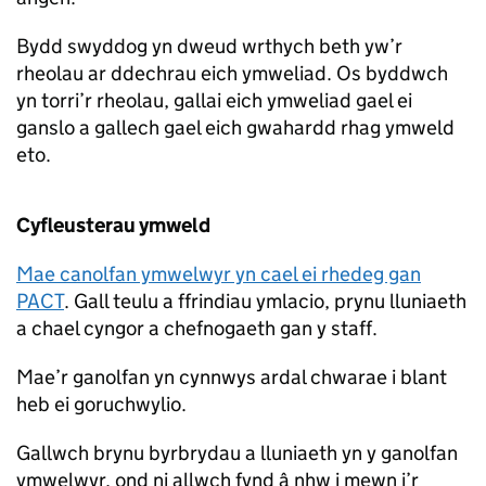
Bydd swyddog yn dweud wrthych beth yw’r
rheolau ar ddechrau eich ymweliad. Os byddwch
yn torri’r rheolau, gallai eich ymweliad gael ei
ganslo a gallech gael eich gwahardd rhag ymweld
eto.
Cyfleusterau ymweld
Mae canolfan ymwelwyr yn cael ei rhedeg gan
PACT
. Gall teulu a ffrindiau ymlacio, prynu lluniaeth
a chael cyngor a chefnogaeth gan y staff.
Mae’r ganolfan yn cynnwys ardal chwarae i blant
heb ei goruchwylio.
Gallwch brynu byrbrydau a lluniaeth yn y ganolfan
ymwelwyr, ond ni allwch fynd â nhw i mewn i’r