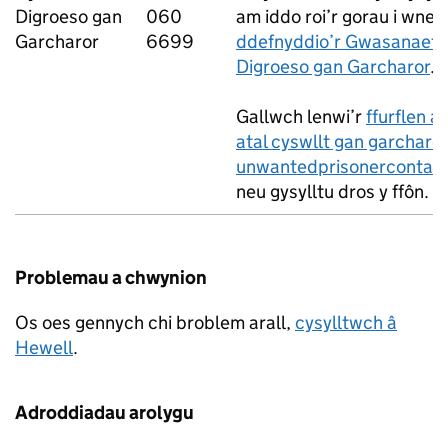
Digroeso gan
060
am iddo roi’r gorau i wne
Garcharor
6699
ddefnyddio’r Gwasanaeth
Digroeso gan Garcharor
.
Gallwch lenwi’r
ffurflen ar
atal cyswllt gan garcharor
unwantedprisonercontact
neu gysylltu dros y ffôn.
Problemau a chwynion
Os oes gennych chi broblem arall,
cysylltwch â
Hewell
.
Adroddiadau arolygu