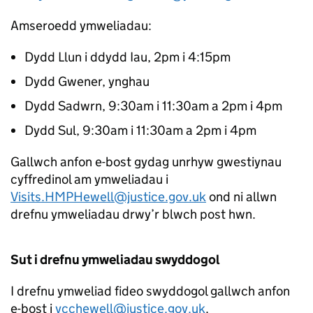
Amseroedd ymweliadau:
Dydd Llun i ddydd Iau, 2pm i 4:15pm
Dydd Gwener, ynghau
Dydd Sadwrn, 9:30am i 11:30am a 2pm i 4pm
Dydd Sul, 9:30am i 11:30am a 2pm i 4pm
Gallwch anfon e-bost gydag unrhyw gwestiynau
cyffredinol am ymweliadau i
Visits.HMPHewell@justice.gov.uk
ond ni allwn
drefnu ymweliadau drwy’r blwch post hwn.
Sut i drefnu ymweliadau swyddogol
I drefnu ymweliad fideo swyddogol gallwch anfon
e-bost i
vcchewell@justice.gov.uk
.