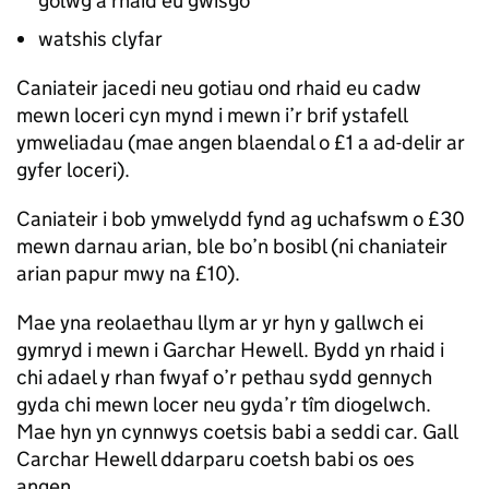
golwg a rhaid eu gwisgo
watshis clyfar
Caniateir jacedi neu gotiau ond rhaid eu cadw
mewn loceri cyn mynd i mewn i’r brif ystafell
ymweliadau (mae angen blaendal o £1 a ad-delir ar
gyfer loceri).
Caniateir i bob ymwelydd fynd ag uchafswm o £30
mewn darnau arian, ble bo’n bosibl (ni chaniateir
arian papur mwy na £10).
Mae yna reolaethau llym ar yr hyn y gallwch ei
gymryd i mewn i Garchar Hewell. Bydd yn rhaid i
chi adael y rhan fwyaf o’r pethau sydd gennych
gyda chi mewn locer neu gyda’r tîm diogelwch.
Mae hyn yn cynnwys coetsis babi a seddi car. Gall
Carchar Hewell ddarparu coetsh babi os oes
angen.