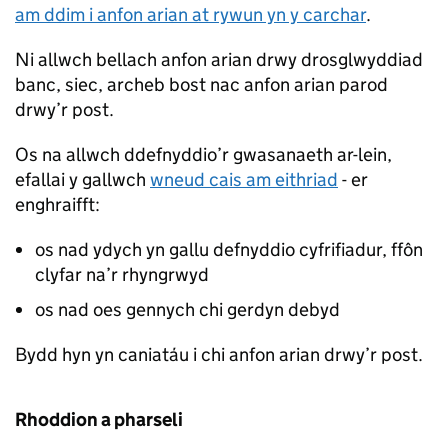
am ddim i anfon arian at rywun yn y carchar
.
Ni allwch bellach anfon arian drwy drosglwyddiad
banc, siec, archeb bost nac anfon arian parod
drwy’r post.
Os na allwch ddefnyddio’r gwasanaeth ar-lein,
efallai y gallwch
wneud cais am eithriad
- er
enghraifft:
os nad ydych yn gallu defnyddio cyfrifiadur, ffôn
clyfar na’r rhyngrwyd
os nad oes gennych chi gerdyn debyd
Bydd hyn yn caniatáu i chi anfon arian drwy’r post.
Rhoddion a pharseli