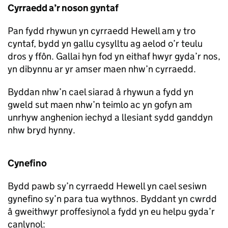
Cyrraedd a’r noson gyntaf
Pan fydd rhywun yn cyrraedd Hewell am y tro
cyntaf, bydd yn gallu cysylltu ag aelod o’r teulu
dros y ffôn. Gallai hyn fod yn eithaf hwyr gyda’r nos,
yn dibynnu ar yr amser maen nhw’n cyrraedd.
Byddan nhw’n cael siarad â rhywun a fydd yn
gweld sut maen nhw’n teimlo ac yn gofyn am
unrhyw anghenion iechyd a llesiant sydd ganddyn
nhw bryd hynny.
Cynefino
Bydd pawb sy’n cyrraedd Hewell yn cael sesiwn
gynefino sy’n para tua wythnos. Byddant yn cwrdd
â gweithwyr proffesiynol a fydd yn eu helpu gyda’r
canlynol: