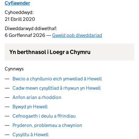
Cyfiawnder
Cyhoeddwyd:
21 Ebrill 2020
Diweddarwyd ddiwethaf:
6 Gorffennaf 2026 —
Gweld pob diweddariad
Yn berthnasol i Loegr a Chymru
Cynnwys
Bwcio a chynllunio eich ymweliad â Hewell
Cadw mewn cysylltiad â rhywun yn Hewell
Anfon arian a rhoddion
Bywyd yn Hewell
Cefnogaeth i deulu a ffrindiau
Pryderon, problemau a chwynion
Cysylltu â Hewell