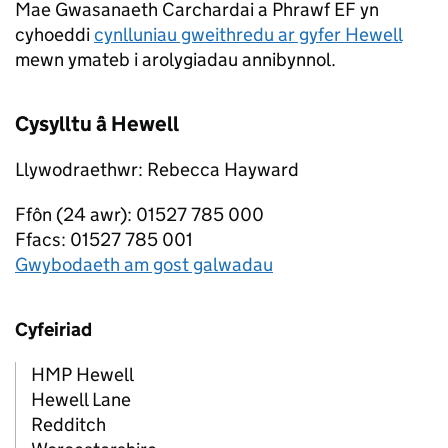
Mae Gwasanaeth Carchardai a Phrawf EF yn
cyhoeddi
cynlluniau gweithredu ar gyfer Hewell
mewn ymateb i arolygiadau annibynnol.
Cysylltu â Hewell
Llywodraethwr: Rebecca Hayward
Ffôn (24 awr): 01527 785 000
Ffacs: 01527 785 001
Gwybodaeth am gost galwadau
Cyfeiriad
HMP Hewell
Hewell Lane
Redditch