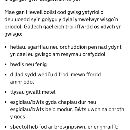
Mae gan Hewell bolisi cod gwisg ystyriol o
deuluoedd sy’n golygu y dylai ymwelwyr wisgo’n
briodol. Gallech gael eich troi i ffwrdd os ydych yn
gwisgo:
hetiau, sgarffiau neu orchuddion pen nad ydynt
yn cael eu gwisgo am resymau crefyddol
hwdis neu fenig
dillad sydd wedi’u difrodi mewn ffordd
amhriodol
tlysau gwallt metel
esgidiau/bŵts gyda chapiau dur neu
esgidiau/bŵts beic modur. Bŵts uwch na chroth
y goes
sbectol heb fod ar bresgripsiwn, er enghraifft: