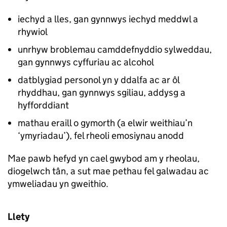
iechyd a lles, gan gynnwys iechyd meddwl a
rhywiol
unrhyw broblemau camddefnyddio sylweddau,
gan gynnwys cyffuriau ac alcohol
datblygiad personol yn y ddalfa ac ar ôl
rhyddhau, gan gynnwys sgiliau, addysg a
hyfforddiant
mathau eraill o gymorth (a elwir weithiau’n
‘ymyriadau’), fel rheoli emosiynau anodd
Mae pawb hefyd yn cael gwybod am y rheolau,
diogelwch tân, a sut mae pethau fel galwadau ac
ymweliadau yn gweithio.
Llety