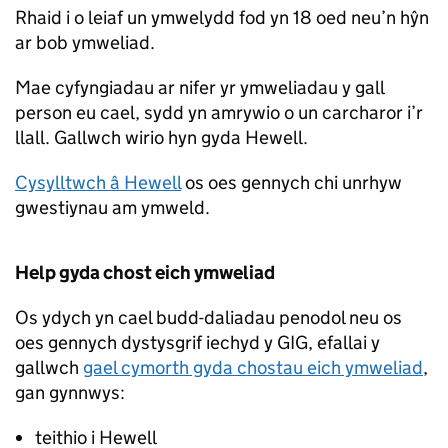
Rhaid i o leiaf un ymwelydd fod yn 18 oed neu’n hŷn
ar bob ymweliad.
Mae cyfyngiadau ar nifer yr ymweliadau y gall
person eu cael, sydd yn amrywio o un carcharor i’r
llall. Gallwch wirio hyn gyda Hewell.
Cysylltwch â Hewell
os oes gennych chi unrhyw
gwestiynau am ymweld.
Help gyda chost eich ymweliad
Os ydych yn cael budd-daliadau penodol neu os
oes gennych dystysgrif iechyd y GIG, efallai y
gallwch
gael cymorth gyda chostau eich ymweliad
,
gan gynnwys:
teithio i Hewell