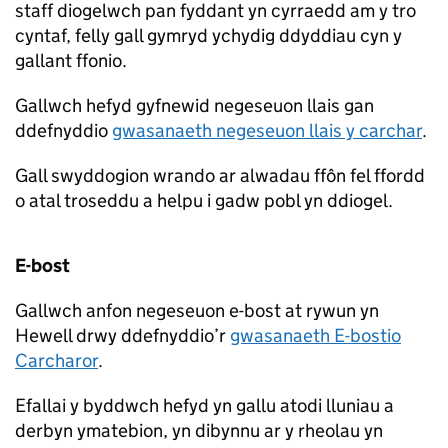
staff diogelwch pan fyddant yn cyrraedd am y tro
cyntaf, felly gall gymryd ychydig ddyddiau cyn y
gallant ffonio.
Gallwch hefyd gyfnewid negeseuon llais gan
ddefnyddio
gwasanaeth negeseuon llais y carchar
.
Gall swyddogion wrando ar alwadau ffôn fel ffordd
o atal troseddu a helpu i gadw pobl yn ddiogel.
E-bost
Gallwch anfon negeseuon e-bost at rywun yn
Hewell drwy ddefnyddio’r
gwasanaeth E-bostio
Carcharor
.
Efallai y byddwch hefyd yn gallu atodi lluniau a
derbyn ymatebion, yn dibynnu ar y rheolau yn