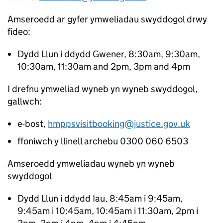
Amseroedd ar gyfer ymweliadau swyddogol drwy
fideo:
Dydd Llun i ddydd Gwener, 8:30am, 9:30am,
10:30am, 11:30am and 2pm, 3pm and 4pm
I drefnu ymweliad wyneb yn wyneb swyddogol,
gallwch:
e-bost,
hmppsvisitbooking@justice.gov.uk
ffoniwch y llinell archebu 0300 060 6503
Amseroedd ymweliadau wyneb yn wyneb
swyddogol
Dydd Llun i ddydd Iau, 8:45am i 9:45am,
9:45am i 10:45am, 10:45am i 11:30am, 2pm i