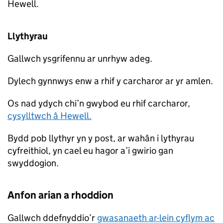
Hewell.
Llythyrau
Gallwch ysgrifennu ar unrhyw adeg.
Dylech gynnwys enw a rhif y carcharor ar yr amlen.
Os nad ydych chi’n gwybod eu rhif carcharor,
cysylltwch â Hewell.
Bydd pob llythyr yn y post, ar wahân i lythyrau
cyfreithiol, yn cael eu hagor a’i gwirio gan
swyddogion.
Anfon arian a rhoddion
Gallwch ddefnyddio’r
gwasanaeth ar-lein cyflym ac