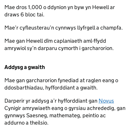
Mae dros 1,000 o ddynion yn byw yn Hewell ar
draws 6 bloc tai.
Mae’r cyfleusterau’n cynnwys llyfrgell a champfa.
Mae gan Hewell dîm caplaniaeth aml-ffydd
amrywiol sy’n darparu cymorth i garcharorion.
Addysg a gwaith
Mae gan garcharorion fynediad at raglen eang o
ddosbarthiadau, hyfforddiant a gwaith.
Darperir yr addysg a’r hyfforddiant gan
Novus
Cynigir amrywiaeth eang o gyrsiau achrededig, gan
gynnwys Saesneg, mathemateg, peintio ac
addurno a theilsio.