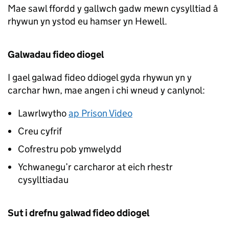
Mae sawl ffordd y gallwch gadw mewn cysylltiad â
rhywun yn ystod eu hamser yn Hewell.
Galwadau fideo diogel
I gael galwad fideo ddiogel gyda rhywun yn y
carchar hwn, mae angen i chi wneud y canlynol:
Lawrlwytho
ap Prison Video
Creu cyfrif
Cofrestru pob ymwelydd
Ychwanegu’r carcharor at eich rhestr
cysylltiadau
Sut i drefnu galwad fideo ddiogel