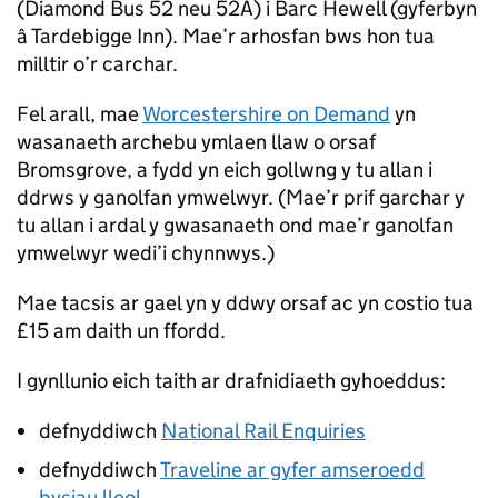
(Diamond Bus 52 neu 52A) i Barc Hewell (gyferbyn
â Tardebigge Inn). Mae’r arhosfan bws hon tua
milltir o’r carchar.
Fel arall, mae
Worcestershire on Demand
yn
wasanaeth archebu ymlaen llaw o orsaf
Bromsgrove, a fydd yn eich gollwng y tu allan i
ddrws y ganolfan ymwelwyr. (Mae’r prif garchar y
tu allan i ardal y gwasanaeth ond mae’r ganolfan
ymwelwyr wedi’i chynnwys.)
Mae tacsis ar gael yn y ddwy orsaf ac yn costio tua
£15 am daith un ffordd.
I gynllunio eich taith ar drafnidiaeth gyhoeddus:
defnyddiwch
National Rail Enquiries
defnyddiwch
Traveline ar gyfer amseroedd
bysiau lleol