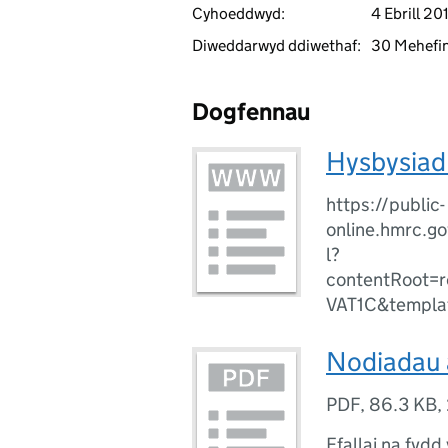
Cyhoeddwyd:
4 Ebrill 20
Diweddarwyd ddiwethaf:
30 Mehefi
Dogfennau
Hysbysiad 
https://public-
online.hmrc.go
l?
contentRoot=r
VAT1C&templa
Nodiadau a
PDF
,
86.3 KB
,
Efallai na fydd