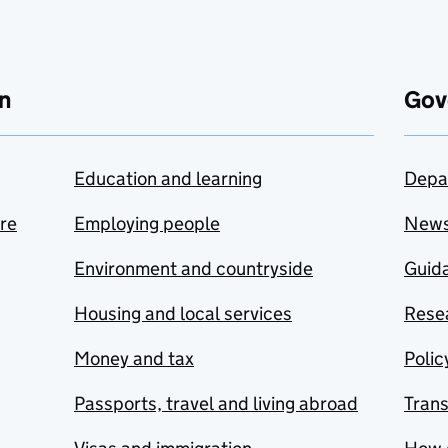
n
Gov
Education and learning
Depa
are
Employing people
New
Environment and countryside
Guida
Housing and local services
Resea
Money and tax
Polic
Passports, travel and living abroad
Tran