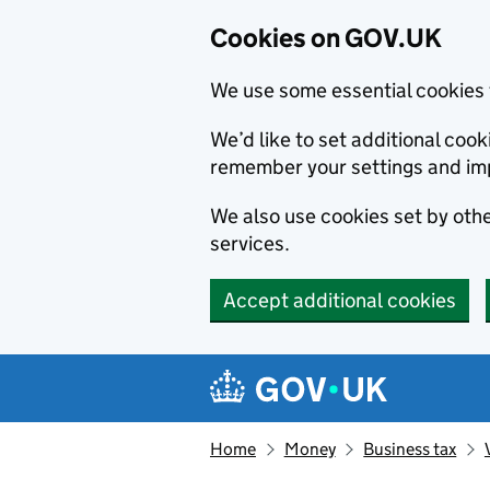
Cookies on GOV.UK
We use some essential cookies 
We’d like to set additional co
remember your settings and im
We also use cookies set by other
services.
Accept additional cookies
Skip to main content
Navigation menu
Home
Money
Business tax