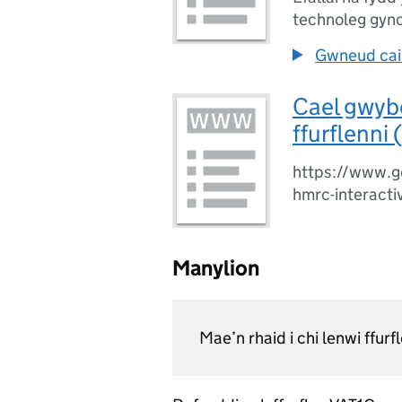
technoleg gyn
Gwneud cais
Cael gwyb
ffurflenni
https://www.go
hmrc-interacti
Manylion
Mae’n rhaid i chi lenwi ffurf