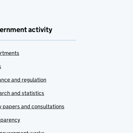
ernment activity
rtments
s
nce and regulation
rch and statistics
y papers and consultations
sparency