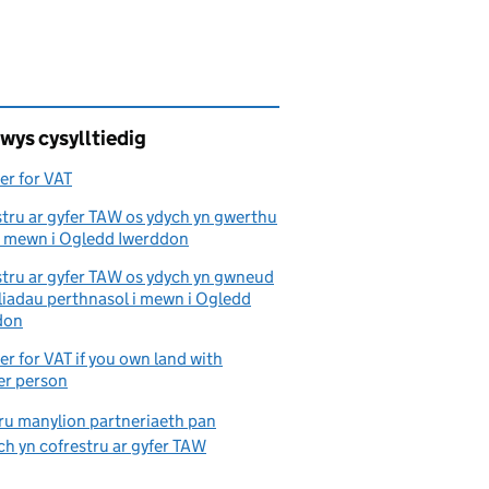
wys cysylltiedig
er for VAT
tru ar gyfer TAW os ydych yn gwerthu
 i mewn i Ogledd Iwerddon
tru ar gyfer TAW os ydych yn gwneud
liadau perthnasol i mewn i Ogledd
don
er for VAT if you own land with
er person
u manylion partneriaeth pan
h yn cofrestru ar gyfer TAW