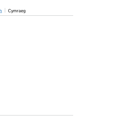
h
Cymraeg