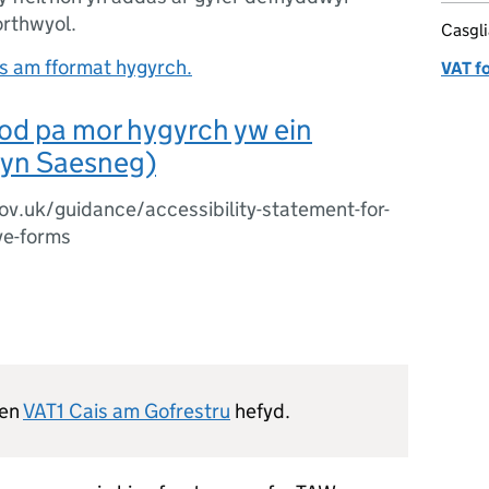
orthwyol.
Casgl
 am fformat hygyrch.
VAT f
od pa mor hygyrch yw ein
 (yn Saesneg)
v.uk/guidance/accessibility-statement-for-
ve-forms
len
VAT1 Cais am Gofrestru
hefyd.