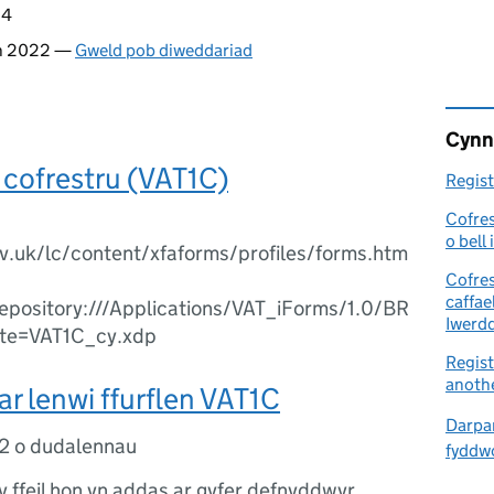
14
n 2022 —
Gweld pob diweddariad
Cynn
cofrestru (VAT1C)
Regist
Cofres
o bell
v.uk/lc/content/xfaforms/profiles/forms.htm
Cofres
caffae
epository:///Applications/VAT_iForms/1.0/BR
Iwerd
te=VAT1C_cy.xdp
Regist
anoth
r lenwi ffurflen VAT1C
Darpar
2 o dudalennau
fyddwc
 y ffeil hon yn addas ar gyfer defnyddwyr