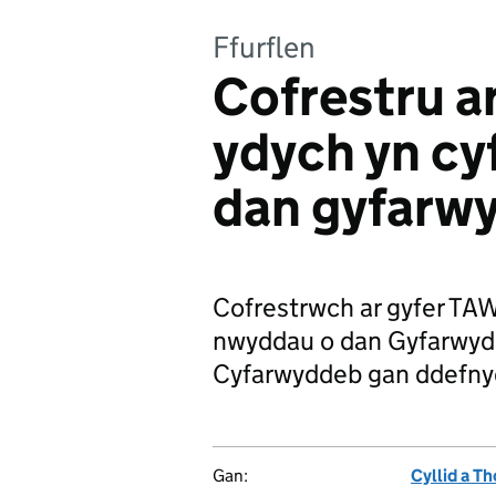
Ffurflen
Cofrestru a
ydych yn cy
dan gyfarw
Cofrestrwch ar gyfer TA
nwyddau o dan Gyfarwyd
Cyfarwyddeb gan ddefnyd
Gan:
Cyllid a Th