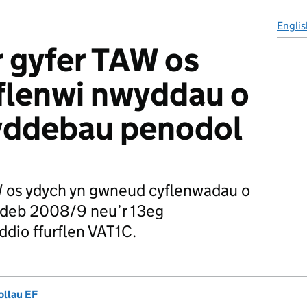
Englis
r gyfer TAW os
flenwi nwyddau o
yddebau penodol
W os ydych yn gwneud cyflenwadau o
deb 2008/9 neu’r 13eg
dio ffurflen VAT1C.
ollau EF