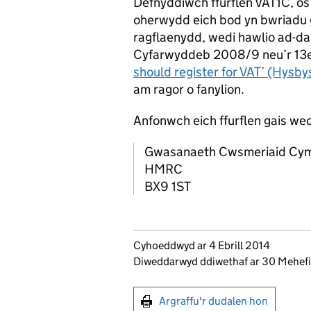
Defnyddiwch ffurflen VAT1C, os 
oherwydd eich bod yn bwriadu 
ragflaenydd, wedi hawlio ad-da
Cyfarwyddeb 2008/9 neu’r 13e
should register for VAT’ (Hysb
am ragor o fanylion.
Anfonwch eich ffurflen gais wedi’
Gwasanaeth Cwsmeriaid Cy
HMRC
BX9 1ST
Updates to this page
Cyhoeddwyd ar 4 Ebrill 2014
Diweddarwyd ddiwethaf ar 30 Mehe
Argraffu'r dudalen hon
Argraffu'r dudalen hon