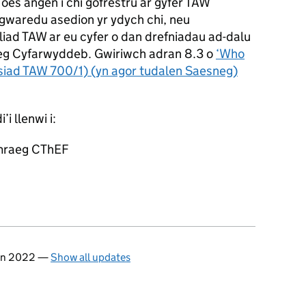
oes angen i chi gofrestru ar gyfer TAW
gwaredu asedion yr ydych chi, neu
liad TAW ar eu cyfer o dan drefniadau ad-dalu
g Cyfarwyddeb. Gwiriwch adran 8.3 o
‘Who
ysiad TAW 700/1) (yn agor tudalen Saesneg)
i llenwi i:
mraeg CThEF
fin 2022
—
Show all updates