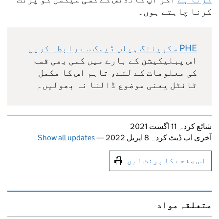
کرنا چاہتے ہوں۔
PHE سکریننگ ہیلپ ڈیسک سے رابطہ کریں
اس پبلیکیشن کے بارے میں کسی بھی قسم
کی معلومات کے لئے، تاہم اس کا مکمل
ٹائٹل یعنی موضوع ڈالنا نہ بھولیں۔
Updates to this page
شائع کردہ 11 اگست 2021
Show all updates
—
آخری اپ ڈیٹ کردہ 8 اپریل 2022
Print this page
اس صفحے کا پرنٹ لیں
متعلقہ مواد