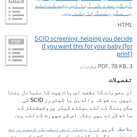
آپ کی مدد کہ آیا آپ بچے کے لئے
یہ سکریننگ چاہتے ہیں
HTML
SCID screening: helping you decide
if you want this for your baby (for
print)
PDF
,
78 KB
,
3 صفحات
تفصیلات
ان معومات کا مقصد اس بات چیت کا متبادل بننا
نہیں ہے جو کہ والدین یا کیئررز SCID کی
سکریننگ کے لئے ہیلتھ کیئر پروفیشنلز کے
ساتھ کرتے ہیں بلکہ اس کی سپورٹ کے لئے ہے۔
ملاحظہ کریں
کہ ڈیجیٹل لیف لیٹس کو کیسے پرنٹ
کرنا ہے
اگر آپ گائڈنس کے کسی سیکشن کو پرنٹ