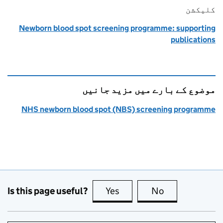
کلیکشن
Newborn blood spot screening programme: supporting
publications
موضوع کے بارے میں مزید جانیں
NHS newborn blood spot (NBS) screening programme
Is this page useful?
Yes
this page is useful
No
this page is no