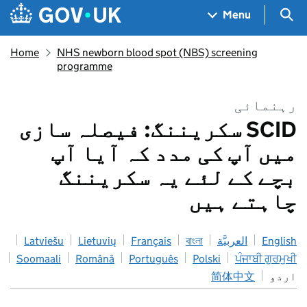
Skip to main content
Navigation menu
Sea
Menu
Home
NHS newborn blood spot (NBS) screening
programme
رہنمائی
SCID سکریننگ: فیصلہ سازی
میں آپ کی مدد کہ آیا آپ
بچے کے لئے یہ سکریننگ
چاہتے ہیں
Latviešu
Lietuvių
Français
বাংলা
العربيَّة
English
Soomaali
Română
Português
Polski
ਪੰਜਾਬੀ ਗੁਰਮੁਖੀ
简体中文
اردو