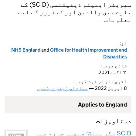
سیویئر ایمینو ڈیفیشنسی (SCID) کے
بارے میں والدین اور کیئررز کے لیے
معلومات
از:
NHS England
and
Office for Health Improvement and
Disparities
شائع کردہ:
11 اگست 2021
آخری بار اپ ڈیٹ کردہ:
8 اپریل 2022 —
تمام اپ ڈیٹس دیکھیں
Applies to England
دستاویزات
SCID سکریننگ: فیصلہ سازی میں