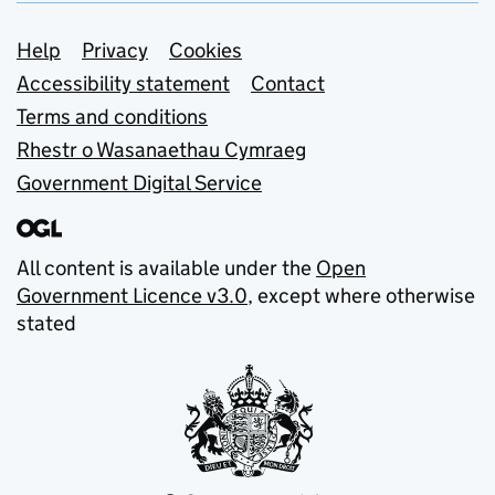
Support links
Help
Privacy
Cookies
Accessibility statement
Contact
Terms and conditions
Rhestr o Wasanaethau Cymraeg
Government Digital Service
All content is available under the
Open
Government Licence v3.0
, except where otherwise
stated