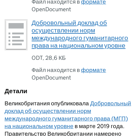
Файл находится в
формате
OpenDocument
Добровольный доклад об
осуществлении норм
международного гуманитарного
права на национальном уровне
ODT
,
28,6 КБ
Файл находится в
формате
OpenDocument
Детали
Великобритания опубликовала
Добровольный
доклад об осуществлении норм
международного гуманитарного права (МГП)
на национальном уровне
в марте 2019 года.
Правительство Великобритании намерено