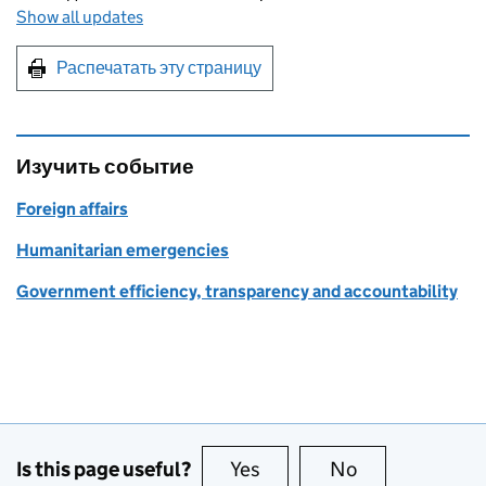
Show all updates
Print this page
Распечатать эту страницу
Изучить событие
Foreign affairs
Humanitarian emergencies
Government efficiency, transparency and accountability
Is this page useful?
Yes
this page is useful
No
this page is no