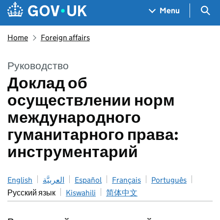
Skip to main content
Navigation menu
Sea
Menu
Home
Foreign affairs
Руководство
Доклад об
осуществлении норм
международного
гуманитарного права:
инструментарий
English
العربيَّة
Español
Français
Português
Русский язык
Kiswahili
简体中文