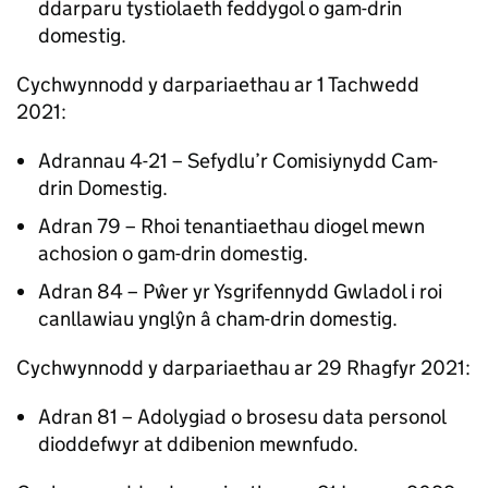
ddarparu tystiolaeth feddygol o gam-drin
domestig.
Cychwynnodd y darpariaethau ar 1 Tachwedd
2021:
Adrannau 4-21 – Sefydlu’r Comisiynydd Cam-
drin Domestig.
Adran 79 – Rhoi tenantiaethau diogel mewn
achosion o gam-drin domestig.
Adran 84 – Pŵer yr Ysgrifennydd Gwladol i roi
canllawiau ynglŷn â cham-drin domestig.
Cychwynnodd y darpariaethau ar 29 Rhagfyr 2021:
Adran 81 – Adolygiad o brosesu data personol
dioddefwyr at ddibenion mewnfudo.