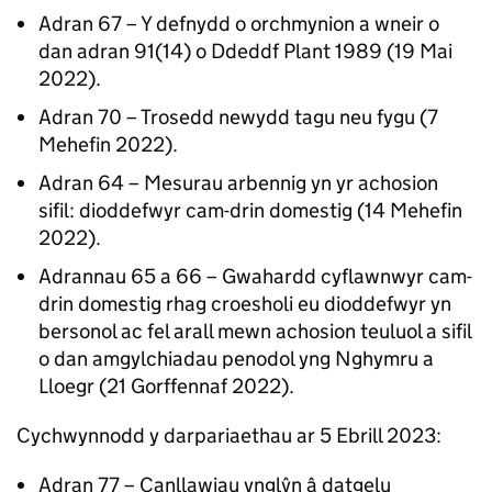
Adran 67 – Y defnydd o orchmynion a wneir o
dan adran 91(14) o Ddeddf Plant 1989 (19 Mai
2022).
Adran 70 – Trosedd newydd tagu neu fygu (7
Mehefin 2022).
Adran 64 – Mesurau arbennig yn yr achosion
sifil: dioddefwyr cam-drin domestig (14 Mehefin
2022).
Adrannau 65 a 66 – Gwahardd cyflawnwyr cam-
drin domestig rhag croesholi eu dioddefwyr yn
bersonol ac fel arall mewn achosion teuluol a sifil
o dan amgylchiadau penodol yng Nghymru a
Lloegr (21 Gorffennaf 2022).
Cychwynnodd y darpariaethau ar 5 Ebrill 2023:
Adran 77 – Canllawiau ynglŷn â datgelu