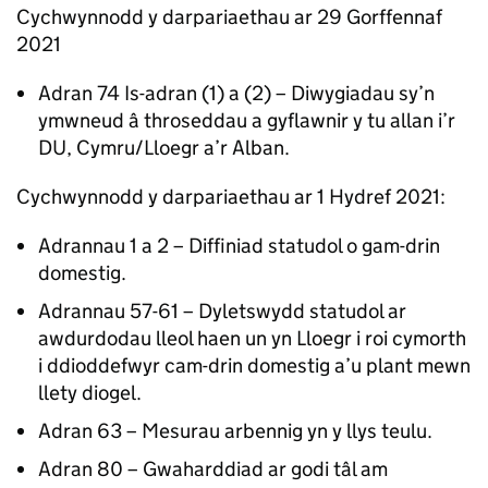
Cychwynnodd y darpariaethau ar 29 Gorffennaf
2021
Adran 74 Is-adran (1) a (2) – Diwygiadau sy’n
ymwneud â throseddau a gyflawnir y tu allan i’r
DU, Cymru/Lloegr a’r Alban.
Cychwynnodd y darpariaethau ar 1 Hydref 2021:
Adrannau 1 a 2 – Diffiniad statudol o gam-drin
domestig.
Adrannau 57-61 – Dyletswydd statudol ar
awdurdodau lleol haen un yn Lloegr i roi cymorth
i ddioddefwyr cam-drin domestig a’u plant mewn
llety diogel.
Adran 63 – Mesurau arbennig yn y llys teulu.
Adran 80 – Gwaharddiad ar godi tâl am