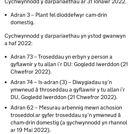
Cychwynnodd y darpariaethau ar 31 Ionawr 2022.
Adran 3 – Plant fel dioddefwyr cam-drin
domestig.
Cychwynnodd y darpariaethau yn ystod gwanwyn
a haf 2022:
Adran 73 – Troseddau yn erbyn y person a
gyflawnir y tu allan i’r DU: Gogledd Iwerddon (21
Chwefror 2022).
Adran 74 – Is-adran (3) – Diwygiadau sy’n
ymwneud â throseddau a gyflawnir y tu allan i’r
DU, Gogledd Iwerddon (21 Chwefror 2022).
Adran 62 – Mesurau arbennig mewn achosion
troseddol ar gyfer troseddau sy’n ymwneud â
cham-drin domestig (a gychwynnodd yn rhannol
ar 19 Mai 2022).