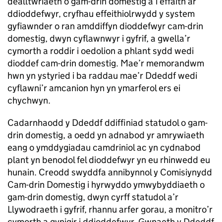
dealltwriaeth o gam-drin domestig a’i effaith ar
ddioddefwyr, cryfhau effeithiolrwydd y system
gyfiawnder o ran amddiffyn dioddefwyr cam-drin
domestig, dwyn cyflawnwyr i gyfrif, a gwella’r
cymorth a roddir i oedolion a phlant sydd wedi
dioddef cam-drin domestig. Mae’r memorandwm
hwn yn ystyried i ba raddau mae’r Ddeddf wedi
cyflawni’r amcanion hyn yn ymarferol ers ei
chychwyn.
Cadarnhaodd y Ddeddf ddiffiniad statudol o gam-
drin domestig, a oedd yn adnabod yr amrywiaeth
eang o ymddygiadau camdriniol ac yn cydnabod
plant yn benodol fel dioddefwyr yn eu rhinwedd eu
hunain. Creodd swyddfa annibynnol y Comisiynydd
Cam-drin Domestig i hyrwyddo ymwybyddiaeth o
gam-drin domestig, dwyn cyrff statudol a’r
Llywodraeth i gyfrif, rhannu arfer gorau, a monitro’r
cymorth a gynigir i ddioddefwyr. Gwnaeth y Ddeddf