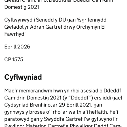
Domestig 2021
Cyflwynwyd i Senedd y DU gan Ysgrifennydd
Gwladol yr Adran Gartref drwy Orchymyn Ei
Fawrhydi
Ebrill 2026
CP 1575
Cyflwyniad
Mae’r memorandwm hwn yn rhoi asesiad o Ddeddf
Cam-drin Domestig 2021 (y “Ddeddf”) ers iddi gael
Cydsyniad Brenhinol ar 29 Ebrill 2021, gan
gynnwys y broses o’i rhoi ar waith a’i heffaith. Fe’i
paratowyd gan y Swyddfa Gartref i’w gyflwyno i’r
Pwyllgor Materion Cartref a Phwyllgor Deddf Cam-