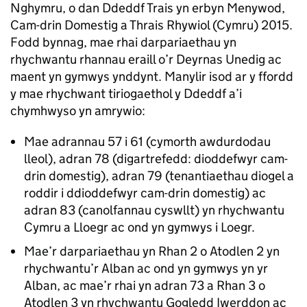
Nghymru, o dan Ddeddf Trais yn erbyn Menywod,
Cam-drin Domestig a Thrais Rhywiol (Cymru) 2015.
Fodd bynnag, mae rhai darpariaethau yn
rhychwantu rhannau eraill o’r Deyrnas Unedig ac
maent yn gymwys ynddynt. Manylir isod ar y ffordd
y mae rhychwant tiriogaethol y Ddeddf a’i
chymhwyso yn amrywio:
Mae adrannau 57 i 61 (cymorth awdurdodau
lleol), adran 78 (digartrefedd: dioddefwyr cam-
drin domestig), adran 79 (tenantiaethau diogel a
roddir i ddioddefwyr cam-drin domestig) ac
adran 83 (canolfannau cyswllt) yn rhychwantu
Cymru a Lloegr ac ond yn gymwys i Loegr.
Mae’r darpariaethau yn Rhan 2 o Atodlen 2 yn
rhychwantu’r Alban ac ond yn gymwys yn yr
Alban, ac mae’r rhai yn adran 73 a Rhan 3 o
Atodlen 3 yn rhychwantu Gogledd Iwerddon ac