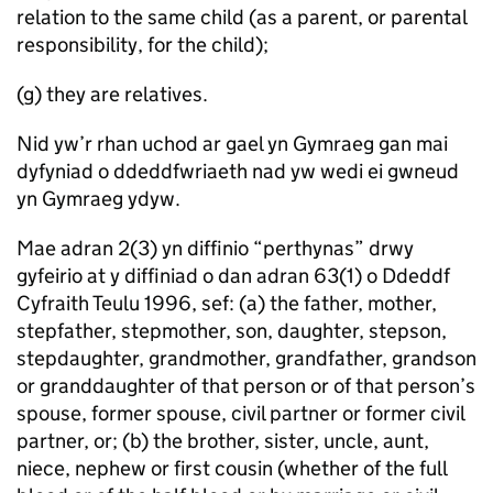
relation to the same child (as a parent, or parental
responsibility, for the child);
(g) they are relatives.
Nid yw’r rhan uchod ar gael yn Gymraeg gan mai
dyfyniad o ddeddfwriaeth nad yw wedi ei gwneud
yn Gymraeg ydyw.
Mae adran 2(3) yn diffinio “perthynas” drwy
gyfeirio at y diffiniad o dan adran 63(1) o Ddeddf
Cyfraith Teulu 1996, sef: (a) the father, mother,
stepfather, stepmother, son, daughter, stepson,
stepdaughter, grandmother, grandfather, grandson
or granddaughter of that person or of that person’s
spouse, former spouse, civil partner or former civil
partner, or; (b) the brother, sister, uncle, aunt,
niece, nephew or first cousin (whether of the full