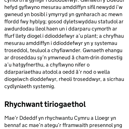
hefyd gyflwyno mesurau amddiffyn sifil newydd i’w
gwneud yn bosibl i ymyrryd yn gynharach ac mewn
ffordd fwy hyblyg; gosod dyletswyddau statudol ar
awdurdodau lleol haen un i ddarparu cymorth ar
ffurf llety diogel i ddioddefwyr a’u plant; a chryfhau
mesurau amddiffyn i ddioddefwyr yn y systemau
troseddol, teuluol a chyfiawnder. Gwnaeth ehangu
ar droseddau sy’n ymwneud â cham-drin domestig
a’u hatgyfnerthu, a chyflwyno nifer o
ddarpariaethau atodol a oedd â’r nod o wella
diogelwch dioddefwyr, rheoli troseddwyr, a sicrhau
cydlyniaeth systemig.
Rhychwant tiriogaethol
Mae’r Ddeddf yn rhychwantu Cymru a Lloegr yn
bennaf ac mae’n ategu’r fframwaith presennol yng