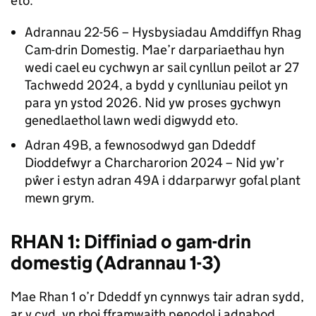
eto:
Adrannau 22-56 – Hysbysiadau Amddiffyn Rhag
Cam-drin Domestig. Mae’r darpariaethau hyn
wedi cael eu cychwyn ar sail cynllun peilot ar 27
Tachwedd 2024, a bydd y cynlluniau peilot yn
para yn ystod 2026. Nid yw proses gychwyn
genedlaethol lawn wedi digwydd eto.
Adran 49B, a fewnosodwyd gan Ddeddf
Dioddefwyr a Charcharorion 2024 – Nid yw’r
pŵer i estyn adran 49A i ddarparwyr gofal plant
mewn grym.
RHAN 1: Diffiniad o gam-drin
domestig (Adrannau 1-3)
Mae Rhan 1 o’r Ddeddf yn cynnwys tair adran sydd,
ar y cyd, yn rhoi fframwaith penodol i adnabod