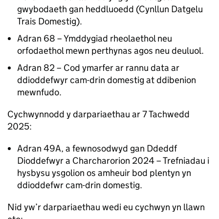
gwybodaeth gan heddluoedd (Cynllun Datgelu
Trais Domestig).
Adran 68 – Ymddygiad rheolaethol neu
orfodaethol mewn perthynas agos neu deuluol.
Adran 82 – Cod ymarfer ar rannu data ar
ddioddefwyr cam-drin domestig at ddibenion
mewnfudo.
Cychwynnodd y darpariaethau ar 7 Tachwedd
2025:
Adran 49A, a fewnosodwyd gan Ddeddf
Dioddefwyr a Charcharorion 2024 – Trefniadau i
hysbysu ysgolion os amheuir bod plentyn yn
ddioddefwr cam-drin domestig.
Nid yw’r darpariaethau wedi eu cychwyn yn llawn