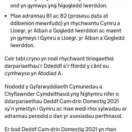
ond yn gymwys yng Ngogledd Iwerddon.
Mae adrannau 81 ac 82 (prosesu data at
ddibenion mewnfudo) yn rhychwantu Cymru a
Lloegr, yr Alban a Gogledd Iwerddon ac maent
yn gymwys i Gymru a Lloegr, yr Alban a Gogledd
Iwerddon.
Ceir tabl cryno yn nodi rhychwant tiriogaethol
darpariaethau’r Ddeddf a’r ffordd y cânt eu
cymhwyso yn Atodiad A.
Nododd y Gyfarwyddiaeth Cymunedau a
Chyfiawnder Cymdeithasol yng Nghymru nifer o
ddarpariaethau Deddf Cam-drin Domestig 2021
sy’n ymestyn i Gymru ac mae wedi rhoi sylwadau ar
adrannau penodol o dan yr asesiadau perthnasol.
Er bod Deddf Cam-drin Domestig 2021 yn rhan