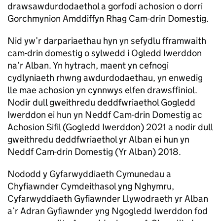
drawsawdurdodaethol a gorfodi achosion o dorri
Gorchmynion Amddiffyn Rhag Cam-drin Domestig.
Nid yw’r darpariaethau hyn yn sefydlu fframwaith
cam-drin domestig o sylwedd i Ogledd Iwerddon
na’r Alban. Yn hytrach, maent yn cefnogi
cydlyniaeth rhwng awdurdodaethau, yn enwedig
lle mae achosion yn cynnwys elfen drawsffiniol.
Nodir dull gweithredu deddfwriaethol Gogledd
Iwerddon ei hun yn Neddf Cam-drin Domestig ac
Achosion Sifil (Gogledd Iwerddon) 2021 a nodir dull
gweithredu deddfwriaethol yr Alban ei hun yn
Neddf Cam-drin Domestig (Yr Alban) 2018.
Nododd y Gyfarwyddiaeth Cymunedau a
Chyfiawnder Cymdeithasol yng Nghymru,
Cyfarwyddiaeth Gyfiawnder Llywodraeth yr Alban
a’r Adran Gyfiawnder yng Ngogledd Iwerddon fod