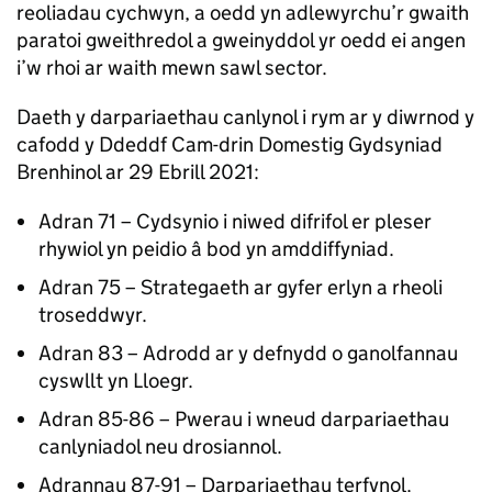
reoliadau cychwyn, a oedd yn adlewyrchu’r gwaith
paratoi gweithredol a gweinyddol yr oedd ei angen
i’w rhoi ar waith mewn sawl sector.
Daeth y darpariaethau canlynol i rym ar y diwrnod y
cafodd y Ddeddf Cam-drin Domestig Gydsyniad
Brenhinol ar 29 Ebrill 2021:
Adran 71 – Cydsynio i niwed difrifol er pleser
rhywiol yn peidio â bod yn amddiffyniad.
Adran 75 – Strategaeth ar gyfer erlyn a rheoli
troseddwyr.
Adran 83 – Adrodd ar y defnydd o ganolfannau
cyswllt yn Lloegr.
Adran 85-86 – Pwerau i wneud darpariaethau
canlyniadol neu drosiannol.
Adrannau 87-91 – Darpariaethau terfynol.