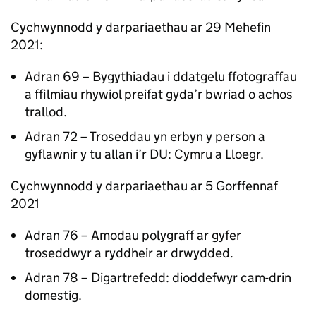
Cychwynnodd y darpariaethau ar 29 Mehefin
2021:
Adran 69 – Bygythiadau i ddatgelu ffotograffau
a ffilmiau rhywiol preifat gyda’r bwriad o achos
trallod.
Adran 72 – Troseddau yn erbyn y person a
gyflawnir y tu allan i’r DU: Cymru a Lloegr.
Cychwynnodd y darpariaethau ar 5 Gorffennaf
2021
Adran 76 – Amodau polygraff ar gyfer
troseddwyr a ryddheir ar drwydded.
Adran 78 – Digartrefedd: dioddefwyr cam-drin
domestig.