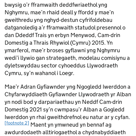
bwysig o’r fframwaith deddfwriaethol yng
Nghymru, mae’n rhaid deall y ffordd y mae’n
gweithredu yng nghyd-destun cyfrifoldebau
datganoledig a’r fframwaith statudol presennol o
dan Ddeddf Trais yn erbyn Menywod, Cam-drin
Domestig a Thrais Rhywiol (Cymru) 2015. Yn
ymarferol, mae’r broses gyflawni yng Nghymru
wedi’i llywio gan strategaeth, modelau comisiynu a
dyletswyddau sector cyhoeddus Llywodraeth
Cymru, sy’n wahanol i Loegr.
Mae’r Adran Gyfiawnder yng Ngogledd Iwerddon a
Chyfarwyddiaeth Gyfiawnder Llywodraeth yr Alban
yn nodi bod y darpariaethau yn Neddf Cam-drin
Domestig 2021 sy’n cwmpasu’r Alban a Gogledd
Iwerddon yn rhai gweithdrefnol eu natur ar y cyfan.
[footnote 2]
Maent yn ymwneud yn bennaf ag
awdurdodaeth alltiriogaethol a chydnabyddiaeth