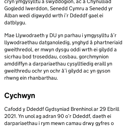
cryn ymgysylltu â swyddogion, ac â Chynulliad
Gogledd Iwerddon, Senedd Cymru a Senedd yr
Alban wedi digwydd wrth i’r Ddeddf gael ei
datblygu.
Mae Llywodraeth y DU yn parhau i ymgysylltu â’r
llywodraethau datganoledig, ynghyd â phartneriaid
gweithredol, er mwyn dysgu oddi wrth ei gilydd a
sicrhau bod troseddau, cosbau, gorchmynion
amddiffyn a darpariaethau cysylltiedig eraill yn
gweithredu ochr yn ochr â’i gilydd ac yn gyson
rhwng ein rhanbarthau.
Cychwyn
Cafodd y Ddeddf Gydsyniad Brenhinol ar 29 Ebrill
2021. Yn unol ag adran 90 o’r Ddeddf, daeth ei
darpariaethau i rym mewn camau drwy gyfres o