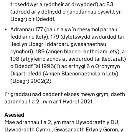
troseddwyr a ryddheir ar drwydded) ac 83
(adrodd ar y defnydd o ganolfannau cyswllt yn
Lloegr) o’r Ddeddf.
Adrannau 177 (pa un a yw’n rhesymol parhau i
feddiannu llety), 179 (dyletswydd awdurdod tai
lleol yn Lloegr i ddarparu gwasanaethau
cynghori), 189 (angen blaenoriaethol am lety), a
198 (atgyfeirio achos at awdurdod tai lleol arall)
o Ddeddf Tai 1996(1) ac erthygl 6 o Orchymyn
Digartrefedd (Angen Blaenoriaethol am Lety)
(Lloegr) 2002(2).
I’r graddau nad oeddent eisoes mewn grym, daeth
adrannau 1 a 2 i rym ar 1 Hydref 2021.
Asesiad
Mae adrannau 1 a 2, ym marn Llywodraeth y DU,
Llywodraeth Cymru, Gwasanaeth Erlyn y Goron, y