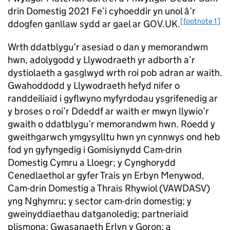
drin Domestig 2021 Fe’i cyhoeddir yn unol â’r
[footnote 1]
ddogfen ganllaw sydd ar gael ar GOV.UK.
Wrth ddatblygu’r asesiad o dan y memorandwm
hwn, adolygodd y Llywodraeth yr adborth a’r
dystiolaeth a gasglwyd wrth roi pob adran ar waith.
Gwahoddodd y Llywodraeth hefyd nifer o
randdeiliaid i gyflwyno myfyrdodau ysgrifenedig ar
y broses o roi’r Ddeddf ar waith er mwyn llywio’r
gwaith o ddatblygu’r memorandwm hwn. Roedd y
gweithgarwch ymgysylltu hwn yn cynnwys ond heb
fod yn gyfyngedig i Gomisiynydd Cam-drin
Domestig Cymru a Lloegr; y Cynghorydd
Cenedlaethol ar gyfer Trais yn Erbyn Menywod,
Cam-drin Domestig a Thrais Rhywiol (VAWDASV)
yng Nghymru; y sector cam-drin domestig; y
gweinyddiaethau datganoledig; partneriaid
plismona; Gwasanaeth Erlyn y Goron; a