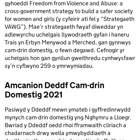
gyhoeddi Freedom from Violence and Abuse: a
cross-government strategy to build a safer society
for women and girls (y cyfeirir ati fel y “Strategaeth
VAWG”). Mae’r strategaeth fwyaf diweddar yn
adlewyrchu uchelgais llywodraeth gyfan i haneru
Trais yn Erbyn Menywod a Merched, gan gynnwys
cam-drin domestig, o fewn degawd. Cefnogir yr
uchelgais hon gan gynllun gweithredu cynhwysfawr
sy’n cyflwyno 259 o ymrwymiadau.
Amcanion Deddf Cam-drin
Domestig 2021
Pasiwyd y Ddeddf mewn ymateb i gyffredinrwydd
mynych cam-drin domestig yng Nghymru a Lloegr.
Bwriad y Ddeddf oedd rhoi fframwaith cliriach a
chadarnach drwy wella ymwybyddiaeth a