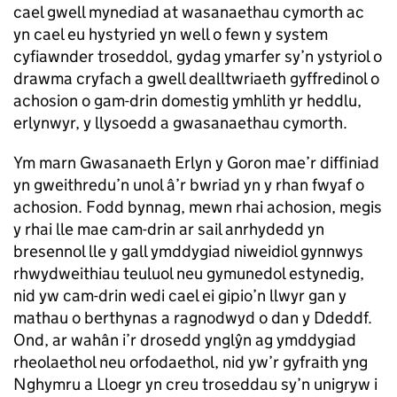
cael gwell mynediad at wasanaethau cymorth ac
yn cael eu hystyried yn well o fewn y system
cyfiawnder troseddol, gydag ymarfer sy’n ystyriol o
drawma cryfach a gwell dealltwriaeth gyffredinol o
achosion o gam-drin domestig ymhlith yr heddlu,
erlynwyr, y llysoedd a gwasanaethau cymorth.
Ym marn Gwasanaeth Erlyn y Goron mae’r diffiniad
yn gweithredu’n unol â’r bwriad yn y rhan fwyaf o
achosion. Fodd bynnag, mewn rhai achosion, megis
y rhai lle mae cam-drin ar sail anrhydedd yn
bresennol lle y gall ymddygiad niweidiol gynnwys
rhwydweithiau teuluol neu gymunedol estynedig,
nid yw cam-drin wedi cael ei gipio’n llwyr gan y
mathau o berthynas a ragnodwyd o dan y Ddeddf.
Ond, ar wahân i’r drosedd ynglŷn ag ymddygiad
rheolaethol neu orfodaethol, nid yw’r gyfraith yng
Nghymru a Lloegr yn creu troseddau sy’n unigryw i