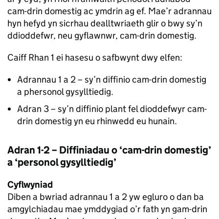
cam-drin domestig ac ymdrin ag ef. Mae’r adrannau
hyn hefyd yn sicrhau dealltwriaeth glir o bwy sy’n
ddioddefwr, neu gyflawnwr, cam-drin domestig.
Caiff Rhan 1 ei hasesu o safbwynt dwy elfen:
Adrannau 1 a 2 – sy’n diffinio cam-drin domestig
a phersonol gysylltiedig.
Adran 3 – sy’n diffinio plant fel dioddefwyr cam-
drin domestig yn eu rhinwedd eu hunain.
Adran 1-2 – Diffiniadau o ‘cam-drin domestig’
a ‘personol gysylltiedig’
Cyflwyniad
Diben a bwriad adrannau 1 a 2 yw egluro o dan ba
amgylchiadau mae ymddygiad o’r fath yn gam-drin