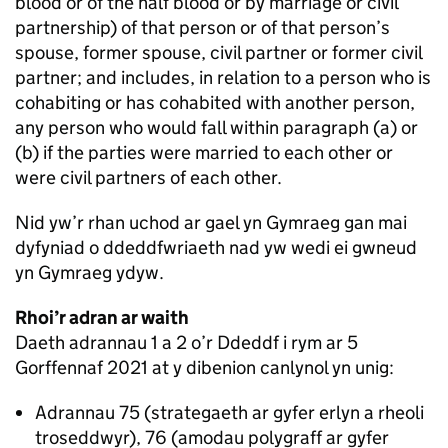
blood or of the half blood or by marriage or civil
partnership) of that person or of that person’s
spouse, former spouse, civil partner or former civil
partner; and includes, in relation to a person who is
cohabiting or has cohabited with another person,
any person who would fall within paragraph (a) or
(b) if the parties were married to each other or
were civil partners of each other.
Nid yw’r rhan uchod ar gael yn Gymraeg gan mai
dyfyniad o ddeddfwriaeth nad yw wedi ei gwneud
yn Gymraeg ydyw.
Rhoi’r adran ar waith
Daeth adrannau 1 a 2 o’r Ddeddf i rym ar 5
Gorffennaf 2021 at y dibenion canlynol yn unig:
Adrannau 75 (strategaeth ar gyfer erlyn a rheoli
troseddwyr), 76 (amodau polygraff ar gyfer