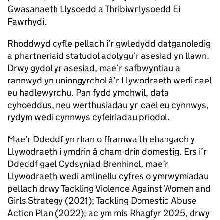
Gwasanaeth Llysoedd a Thribiwnlysoedd Ei
Fawrhydi.
Rhoddwyd cyfle pellach i’r gwledydd datganoledig
a phartneriaid statudol adolygu’r asesiad yn llawn.
Drwy gydol yr asesiad, mae’r safbwyntiau a
rannwyd yn uniongyrchol â’r Llywodraeth wedi cael
eu hadlewyrchu. Pan fydd ymchwil, data
cyhoeddus, neu werthusiadau yn cael eu cynnwys,
rydym wedi cynnwys cyfeiriadau priodol.
Mae’r Ddeddf yn rhan o fframwaith ehangach y
Llywodraeth i ymdrin â cham-drin domestig. Ers i’r
Ddeddf gael Cydsyniad Brenhinol, mae’r
Llywodraeth wedi amlinellu cyfres o ymrwymiadau
pellach drwy Tackling Violence Against Women and
Girls Strategy (2021); Tackling Domestic Abuse
Action Plan (2022); ac ym mis Rhagfyr 2025, drwy