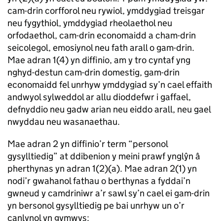
cam-drin corfforol neu rywiol, ymddygiad treisgar
neu fygythiol, ymddygiad rheolaethol neu
orfodaethol, cam-drin economaidd a cham-drin
seicolegol, emosiynol neu fath arall o gam-drin.
Mae adran 1(4) yn diffinio, am y tro cyntaf yng
nghyd-destun cam-drin domestig, gam-drin
economaidd fel unrhyw ymddygiad sy’n cael effaith
andwyol sylweddol ar allu dioddefwr i gaffael,
defnyddio neu gadw arian neu eiddo arall, neu gael
nwyddau neu wasanaethau.
Mae adran 2 yn diffinio’r term “personol
gysylltiedig” at ddibenion y meini prawf ynglŷn â
pherthynas yn adran 1(2)(a). Mae adran 2(1) yn
nodi’r gwahanol fathau o berthynas a fyddai’n
gwneud y camdriniwr a’r sawl sy’n cael ei gam-drin
yn bersonol gysylltiedig pe bai unrhyw un o’r
canlynol yn gymwys: