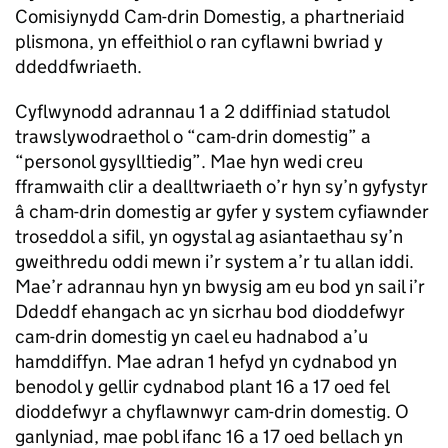
Comisiynydd Cam-drin Domestig, a phartneriaid
plismona, yn effeithiol o ran cyflawni bwriad y
ddeddfwriaeth.
Cyflwynodd adrannau 1 a 2 ddiffiniad statudol
trawslywodraethol o “cam-drin domestig” a
“personol gysylltiedig”. Mae hyn wedi creu
fframwaith clir a dealltwriaeth o’r hyn sy’n gyfystyr
â cham-drin domestig ar gyfer y system cyfiawnder
troseddol a sifil, yn ogystal ag asiantaethau sy’n
gweithredu oddi mewn i’r system a’r tu allan iddi.
Mae’r adrannau hyn yn bwysig am eu bod yn sail i’r
Ddeddf ehangach ac yn sicrhau bod dioddefwyr
cam-drin domestig yn cael eu hadnabod a’u
hamddiffyn. Mae adran 1 hefyd yn cydnabod yn
benodol y gellir cydnabod plant 16 a 17 oed fel
dioddefwyr a chyflawnwyr cam-drin domestig. O
ganlyniad, mae pobl ifanc 16 a 17 oed bellach yn