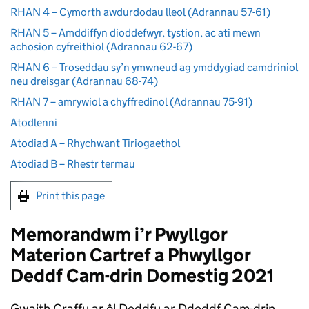
RHAN 4 – Cymorth awdurdodau lleol (Adrannau 57-61)
RHAN 5 – Amddiffyn dioddefwyr, tystion, ac ati mewn
achosion cyfreithiol (Adrannau 62-67)
RHAN 6 – Troseddau sy’n ymwneud ag ymddygiad camdriniol
neu dreisgar (Adrannau 68-74)
RHAN 7 – amrywiol a chyffredinol (Adrannau 75-91)
Atodlenni
Atodiad A – Rhychwant Tiriogaethol
Atodiad B – Rhestr termau
Print this page
Memorandwm i’r Pwyllgor
Materion Cartref a Phwyllgor
Deddf Cam-drin Domestig 2021
Gwaith Craffu ar ôl Deddfu ar Ddeddf Cam-drin