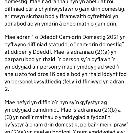
domestig. Mae’r adrannau hyn yn anelu at roi
diffiniad clir a chynhwysfawr o gam-drin domestig,
er mwyn sicrhau bod y fframwaith cyfreithiol yn
adnabod ac yn ymdrin â phob math o gam-drin.
Mae adran 1 o Ddeddf Cam-drin Domestig 2021 yn
cyflwyno diffiniad statudol o “cam-drin domestig”
at ddiben y Ddeddf. Mae is-adrannau (2)(a) yn
darparu bod yn rhaid i’r person sy’n cyflawni’r
ymddygiad a’r person y mae’r ymddygiad wedi’i
anelu ato fod dros 16 oed a bod yn rhaid iddynt fod
yn bersonol gysylltiedig (fel y’i diffiniwyd yn adran
2.
Mae hefyd yn diffinio’r hyn sy’n gyfystyr ag
ymddygiad camdriniol. Mae is-adrannau (2)(b) a
(3) yn nodi’r mathau o ymddygiad a fyddai’n
gyfystyr â cham-drin domestig, pe bai’r meini prawf
yn (2)(a) yn cael eu bodloni. Y pum ymddygiad yw: