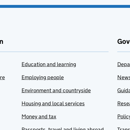
n
Gov
Education and learning
Depa
are
Employing people
New
Environment and countryside
Guida
Housing and local services
Resea
Money and tax
Polic
Passports, travel and living abroad
Tran