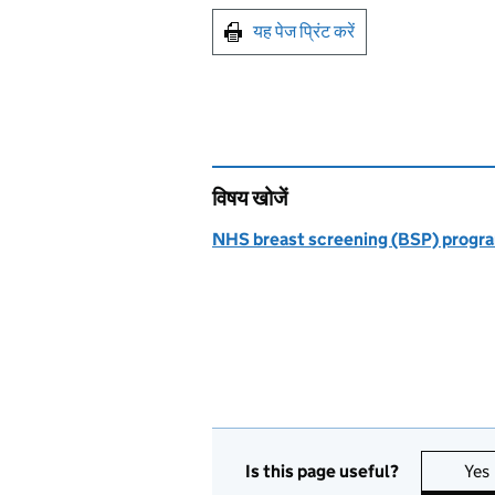
Print this page
यह पेज प्रिंट करें
विषय खोजें
NHS breast screening (BSP) prog
Is this page useful?
Yes