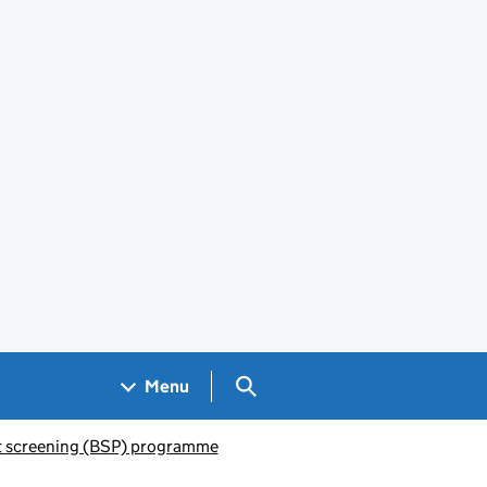
Search GOV.UK
Menu
 screening (BSP) programme