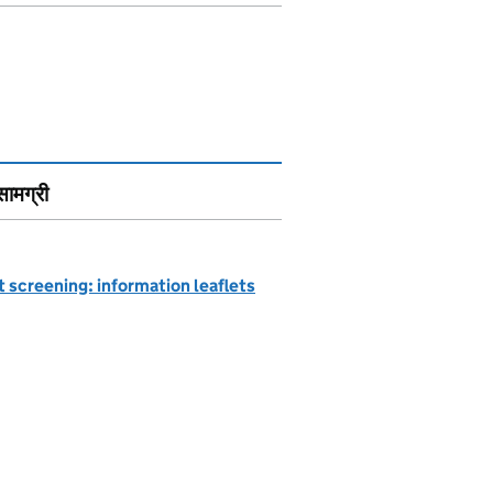
सामग्री
 screening: information leaflets