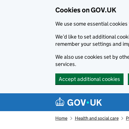
Cookies on GOV.UK
We use some essential cookies 
We’d like to set additional co
remember your settings and im
We also use cookies set by other
services.
Accept additional cookies
Skip to main content
Navigation menu
Home
Health and social care
P