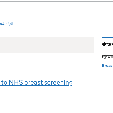
डेट देखें
संपर्क 
श्रृंखला
Breast
 to NHS breast screening