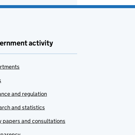
ernment activity
rtments
s
nce and regulation
rch and statistics
y papers and consultations
sparency