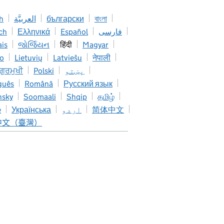
h
العربيَّة
български
বাংলা
ch
Ελληνικά
Español
فارسی
ais
જોર્જિયન
हिंदी
Magyar
no
Lietuvių
Latviešu
नेपाली
 ਗੁਰਮੁਖੀ
Polski
پښتو
guês
Română
Русский язык
nsky
Soomaali
Shqip
தமிழ்
e
Українська
اردو
简体中文
中文（臺灣）