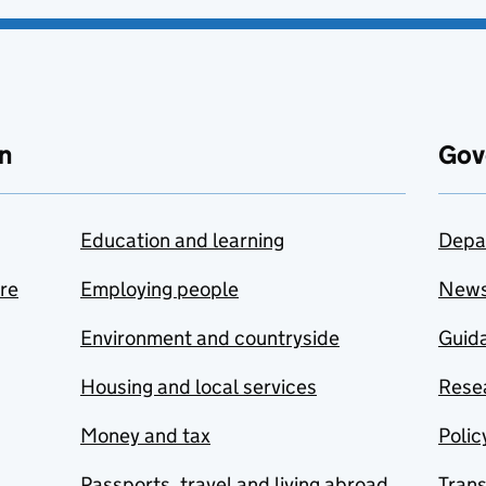
n
Gov
Education and learning
Depa
are
Employing people
New
Environment and countryside
Guida
Housing and local services
Resea
Money and tax
Polic
Passports, travel and living abroad
Tran