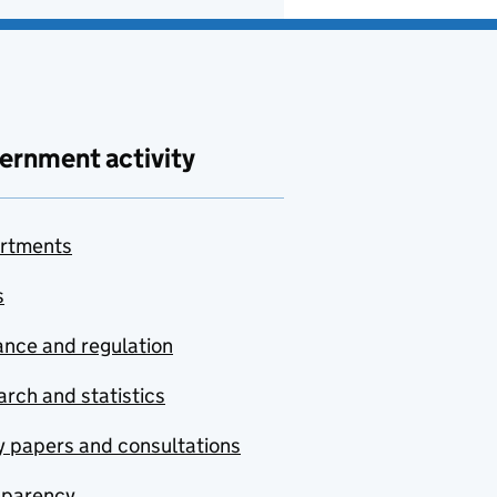
ernment activity
rtments
s
nce and regulation
rch and statistics
y papers and consultations
sparency