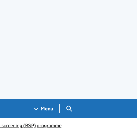
Search GOV.UK
Menu
 screening (BSP) programme