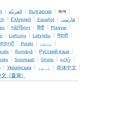
h
العربيَّة
български
বাংলা
ch
Ελληνικά
Español
فارسی
ais
જોર્જિયન
हिंदी
Magyar
no
Lietuvių
Latviešu
नेपाली
 ਗੁਰਮੁਖੀ
Polski
پښتو
guês
Română
Русский язык
nsky
Soomaali
Shqip
தமிழ்
e
Українська
اردو
简体中文
中文（臺灣）