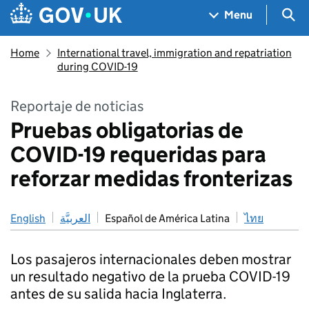
Skip to main content
Navigation menu
Sea
Menu
Home
International travel, immigration and repatriation
during COVID-19
Reportaje de noticias
Pruebas obligatorias de
COVID-19 requeridas para
reforzar medidas fronterizas
English
العربيَّة
Español de América Latina
ไทย
Los pasajeros internacionales deben mostrar
un resultado negativo de la prueba COVID-19
antes de su salida hacia Inglaterra.