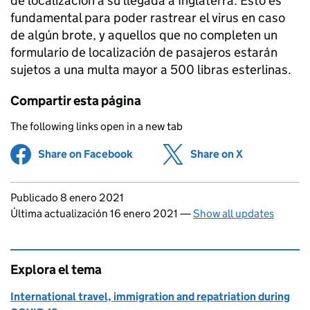
de localización a su llegada a Inglaterra. Esto es
fundamental para poder rastrear el virus en caso
de algún brote, y aquellos que no completen un
formulario de localización de pasajeros estarán
sujetos a una multa mayor a 500 libras esterlinas.
Compartir esta página
The following links open in a new tab
Share on Facebook
(opens in new tab)
Share on X
(opens in ne
Updates to this page
Publicado 8 enero 2021
Última actualización 16 enero 2021
—
Show all updates
Explora el tema
International travel, immigration and repatriation during