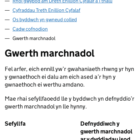
Rhoi gwybod am Dreth Enillion Cyfalaf a’i thalu
Cyfraddau Treth Enillion Cyfalaf
Os byddwch yn gwneud colled
Cadw cofnodion
Gwerth marchnadol
Gwerth marchnadol
Fel arfer, eich ennill yw’r gwahaniaeth rhwng yr hyn
y gwnaethoch ei dalu am eich ased a’r hyn y
gwnaethoch ei werthu amdano.
Mae rhai sefyllfaoedd lle y byddwch yn defnyddio’r
gwerth marchnadol yn lle hynny.
Sefyllfa
Defnyddiwch y
gwerth marchnadol
ar y dyddiadau isod