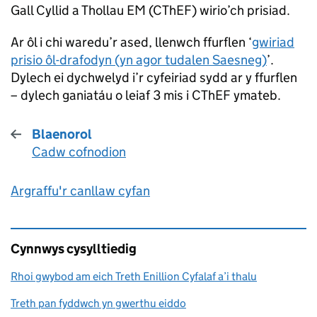
Gall Cyllid a Thollau EM (
CThEF
) wirio’ch prisiad.
Ar ôl i chi waredu’r ased, llenwch ffurflen ‘
gwiriad
prisio ôl-drafodyn (yn agor tudalen Saesneg)
’.
Dylech ei dychwelyd i’r cyfeiriad sydd ar y ffurflen
– dylech ganiatáu o leiaf 3 mis i
CThEF
ymateb.
Blaenorol
Cadw cofnodion
:
Argraffu'r canllaw cyfan
Cynnwys cysylltiedig
Rhoi gwybod am eich Treth Enillion Cyfalaf a’i thalu
Treth pan fyddwch yn gwerthu eiddo