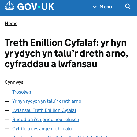
Skip to main content
Navigation menu
Sea
Menu
Home
Treth Enillion Cyfalaf: yr hyn
yr ydych yn talu’r dreth arno,
cyfraddau a lwfansau
Sgipio cynnwys
Cynnwys
Trosolwg
Yr hyn rydych yn talu’r dreth arno
Lwfansau Treth Enillion Cyfalaf
Rhoddion i’ch priod neu i elusen
Cyfrifo a oes angen i chi dalu