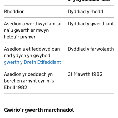
Rhoddion
Dyddiad y rhodd
Asedion a werthwyd am lai
Dyddiad y gwerthiant
na’u gwerth er mwyn
helpu’r prynwr
Asedion a etifeddwyd pan
Dyddiad y farwolaeth
nad ydych yn gwybod
gwerth y Dreth Etifeddiant
Asedion yr oeddech yn
31 Mawrth 1982
berchen arnynt cyn mis
Ebrill 1982
Gwirio’r gwerth marchnadol