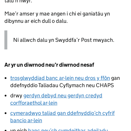
talu’n hwyr.
Mae’r amser y mae angen i chi ei ganiatáu yn
dibynnu ar eich dull o dalu.
Ni allwch dalu yn Swyddfa’r Post mwyach.
Ar yr un diwrnod neu’r diwrnod nesaf
trosglwyddiad banc ar-lein neu dros y ffôn
gan
ddefnyddio Taliadau Cyflymach neu CHAPS
drwy
gerdyn debyd neu gerdyn credyd
corfforaethol ar-lein
cymeradwyo taliad gan ddefnyddio’ch cyfrif
bancio ar-lein
yn eich
banc neu’ch cymdeithas adeiladu