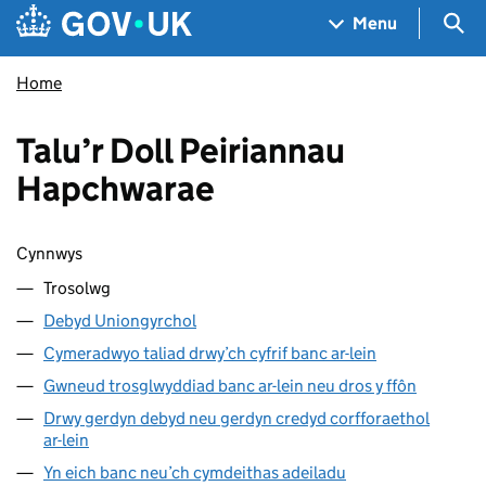
Skip to main content
Navigation menu
Sea
Menu
Home
Talu’r Doll Peiriannau
Hapchwarae
Sgipio cynnwys
Cynnwys
Trosolwg
Debyd Uniongyrchol
Cymeradwyo taliad drwy’ch cyfrif banc ar-lein
Gwneud trosglwyddiad banc ar-lein neu dros y ffôn
Drwy gerdyn debyd neu gerdyn credyd corfforaethol
ar-lein
Yn eich banc neu’ch cymdeithas adeiladu