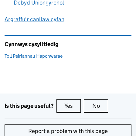
Debyd Uniongyrchol
:
Argraffu'r canllaw cyfan
Cynnwys cysylltiedig
Toll Peiriannau Hapchwarae
Is this page useful?
Yes
this page is useful
No
this page is no
Report a problem with this page