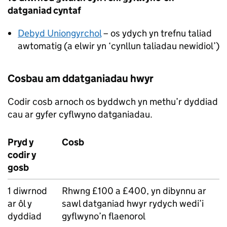
datganiad cyntaf
Debyd Uniongyrchol
– os ydych yn trefnu taliad
awtomatig (a elwir yn ‘cynllun taliadau newidiol’)
Cosbau am ddatganiadau hwyr
Codir cosb arnoch os byddwch yn methu’r dyddiad
cau ar gyfer cyflwyno datganiadau.
Pryd y
Cosb
codir y
gosb
1 diwrnod
Rhwng £100 a £400, yn dibynnu ar
ar ôl y
sawl datganiad hwyr rydych wedi’i
dyddiad
gyflwyno’n flaenorol