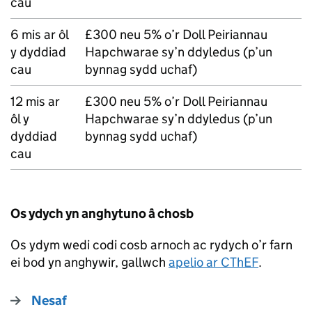
cau
6 mis ar ôl
£300 neu 5% o’r Doll Peiriannau
y dyddiad
Hapchwarae sy’n ddyledus (p’un
cau
bynnag sydd uchaf)
12 mis ar
£300 neu 5% o’r Doll Peiriannau
ôl y
Hapchwarae sy’n ddyledus (p’un
dyddiad
bynnag sydd uchaf)
cau
Os ydych yn anghytuno â chosb
Os ydym wedi codi cosb arnoch ac rydych o’r farn
ei bod yn anghywir, gallwch
apelio ar
CThEF
.
Nesaf