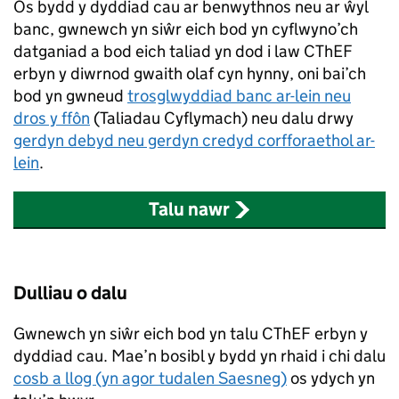
Os bydd y dyddiad cau ar benwythnos neu ar ŵyl
banc, gwnewch yn siŵr eich bod yn cyflwyno’ch
datganiad a bod eich taliad yn dod i law
CThEF
erbyn y diwrnod gwaith olaf cyn hynny, oni bai’ch
bod yn gwneud
trosglwyddiad banc ar-lein neu
dros y ffôn
(Taliadau Cyflymach) neu dalu drwy
gerdyn debyd neu gerdyn credyd corfforaethol ar-
lein
.
Talu nawr
Dulliau o dalu
Gwnewch yn siŵr eich bod yn talu
CThEF
erbyn y
dyddiad cau. Mae’n bosibl y bydd yn rhaid i chi dalu
cosb a llog (yn agor tudalen Saesneg)
os ydych yn