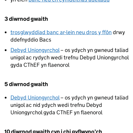
3 diwrnod gwaith
trosglwyddiad banc ar-lein neu dros y ffôn
drwy
ddefnyddio Bacs
Debyd Uniongyrchol
– os ydych yn gwneud taliad
unigol ac rydych wedi trefnu Debyd Uniongyrchol
gyda
CThEF
yn flaenorol
5 diwrnod gwaith
Debyd Uniongyrchol
– os ydych yn gwneud taliad
unigol ac nid ydych wedi trefnu Debyd
Uniongyrchol gyda
CThEF
yn flaenorol
10 diwrnod gwaith cyn i chi gyflwyno’ch