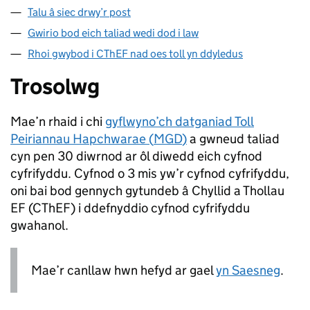
Talu â siec drwy’r post
Gwirio bod eich taliad wedi dod i law
Rhoi gwybod i CThEF nad oes toll yn ddyledus
Trosolwg
Mae’n rhaid i chi
gyflwyno’ch datganiad Toll
Peiriannau Hapchwarae (
MGD
)
a gwneud taliad
cyn pen 30 diwrnod ar ôl diwedd eich cyfnod
cyfrifyddu. Cyfnod o 3 mis yw’r cyfnod cyfrifyddu,
oni bai bod gennych gytundeb â Chyllid a Thollau
EF (
CThEF
) i ddefnyddio cyfnod cyfrifyddu
gwahanol.
Mae’r canllaw hwn hefyd ar gael
yn Saesneg
.