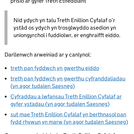
prisio ar gyfer Treth Etifeddiant
Nid ydych yn talu Treth Enillion Cyfalaf o’r
ystâd os ydych yn trosglwyddo asedion yn
uniongyrchol i fuddiolwr, er enghraifft eiddo.
Darllenwch arweiniad ar y canlynol:
treth pan fyddwch yn gwerthu eiddo
treth pan fyddwch yn gwerthu cyfranddaliadau
(yn agor tudalen Saesneg)
Cyfraddau a lwfansau Treth Enillion Cyfalaf ar
gyfer ystadau (yn agor tudalen Saesneg)
sut mae Treth Enillion Cyfalaf yn berthnasol pan
fydd rhywun yn marw (yn agor tudalen Saesneg)