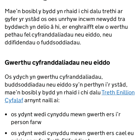
Mae’n bosibl y bydd yn rhaid i chi dalu trethi ar
gyfer yr ystâd os oes unrhyw incwm newydd tra
byddwch yn delio â hi, er enghraifft elw o werthu
pethau fel cyfranddaliadau neu eiddo, neu
ddifidendau o fuddsoddiadau.
Gwerthu cyfranddaliadau neu eiddo
Os ydych yn gwerthu cyfranddaliadau,
buddsoddiadau neu eiddo sy’n perthyn i’r ystâd,
mae’n bosibl y bydd yn rhaid i chi dalu
Treth Enillion
Cyfalaf
arnynt naill ai:
os ydynt wedi cynyddu mewn gwerth ers i’r
person farw
os ydynt wedi cynyddu mewn gwerth ers cael eu