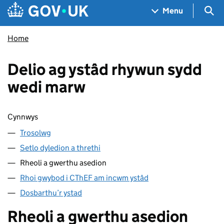
Skip to main content
Navigation menu
Sea
Menu
Home
Delio ag ystâd rhywun sydd
wedi marw
Sgipio cynnwys
Cynnwys
Trosolwg
Setlo dyledion a threthi
Rheoli a gwerthu asedion
Rhoi gwybod i CThEF am incwm ystâd
Dosbarthu’r ystad
Rheoli a gwerthu asedion