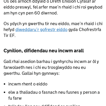
Os oes arnoch ddyled o Dreth Enillion Cyfalaf ar
eiddo preswyl, fel arfer mae’n rhaid i chi roi gwybod
am hyn cyn pen 60 diwrnod.
Os ydych yn gwerthu tir neu eiddo, mae’n rhaid i chi
hefyd
diweddaru’r gofrestr eiddo
gyda Chofrestrfa
Tir EF.
Cynilion, difidendau neu incwm arall
Gall rhai asedion barhau i gynhyrchu incwm ar ôl y
farwolaeth nes i chi eu trosglwyddo neu eu
gwerthu. Gallai hyn gynnwys:
incwm rhent o eiddo
elw a thaliadau o fasnach neu fusnes y person a
fu farw