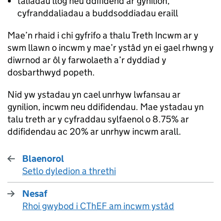
taliadau llog neu ddifidend ar gynilion,
cyfranddaliadau a buddsoddiadau eraill
Mae’n rhaid i chi gyfrifo a thalu Treth Incwm ar y
swm llawn o incwm y mae’r ystâd yn ei gael rhwng y
diwrnod ar ôl y farwolaeth a’r dyddiad y
dosbarthwyd popeth.
Nid yw ystadau yn cael unrhyw lwfansau ar
gynilion, incwm neu ddifidendau. Mae ystadau yn
talu treth ar y cyfraddau sylfaenol o 8.75% ar
ddifidendau ac 20% ar unrhyw incwm arall.
Blaenorol
Setlo dyledion a threthi
:
Nesaf
Rhoi gwybod i CThEF am incwm ystâd
: