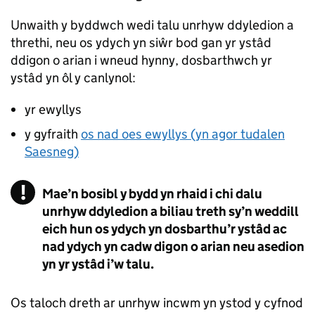
Unwaith y byddwch wedi talu unrhyw ddyledion a
threthi, neu os ydych yn siŵr bod gan yr ystâd
ddigon o arian i wneud hynny, dosbarthwch yr
ystâd yn ôl y canlynol:
yr ewyllys
y gyfraith
os nad oes ewyllys (yn agor tudalen
Saesneg)
Mae’n bosibl y bydd yn rhaid i chi dalu
unrhyw ddyledion a biliau treth sy’n weddill
eich hun os ydych yn dosbarthu’r ystâd ac
nad ydych yn cadw digon o arian neu asedion
yn yr ystâd i’w talu.
Os taloch dreth ar unrhyw incwm yn ystod y cyfnod