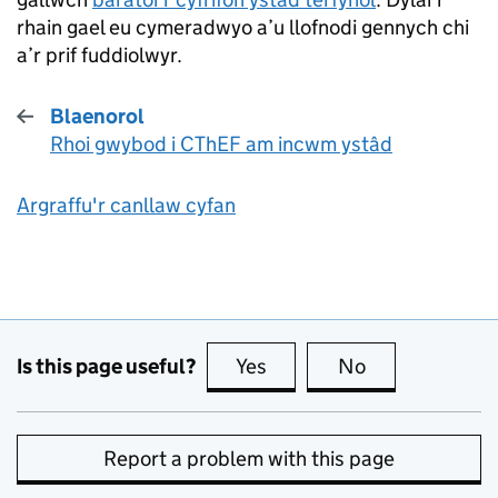
rhain gael eu cymeradwyo a’u llofnodi gennych chi
a’r prif fuddiolwyr.
Blaenorol
Rhoi gwybod i CThEF am incwm ystâd
:
Argraffu'r canllaw cyfan
Is this page useful?
Yes
this page is useful
No
this page is no
Report a problem with this page