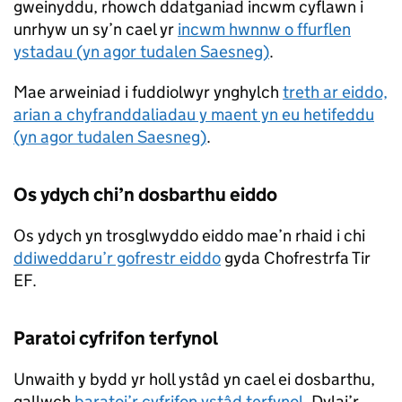
gweinyddu, rhowch ddatganiad incwm cyflawn i
unrhyw un sy’n cael yr
incwm hwnnw o ffurflen
ystadau (yn agor tudalen Saesneg)
.
Mae arweiniad i fuddiolwyr ynghylch
treth ar eiddo,
arian a chyfranddaliadau y maent yn eu hetifeddu
(yn agor tudalen Saesneg)
.
Os ydych chi’n dosbarthu eiddo
Os ydych yn trosglwyddo eiddo mae’n rhaid i chi
ddiweddaru’r gofrestr eiddo
gyda Chofrestrfa Tir
EF.
Paratoi cyfrifon terfynol
Unwaith y bydd yr holl ystâd yn cael ei dosbarthu,
gallwch
baratoi’r cyfrifon ystâd terfynol
. Dylai’r