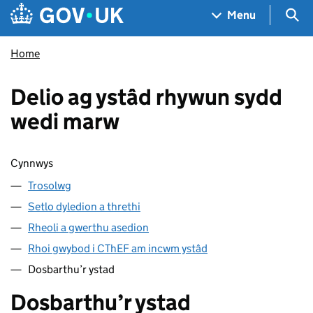
Skip to main content
Navigation menu
Sea
Menu
Home
Delio ag ystâd rhywun sydd
wedi marw
Sgipio cynnwys
Cynnwys
Trosolwg
Setlo dyledion a threthi
Rheoli a gwerthu asedion
Rhoi gwybod i CThEF am incwm ystâd
Dosbarthu’r ystad
Dosbarthu’r ystad