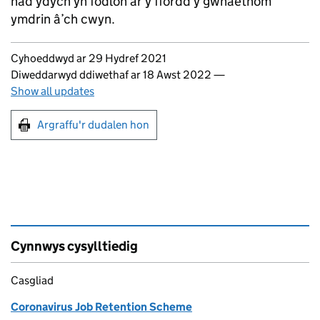
nad ydych yn fodlon ar y ffordd y gwnaethom
ymdrin â’ch cwyn.
Updates to this page
Cyhoeddwyd ar 29 Hydref 2021
Diweddarwyd ddiwethaf ar 18 Awst 2022
—
Show all updates
Argraffu'r dudalen hon
Argraffu'r dudalen hon
Cynnwys cysylltiedig
Casgliad
Coronavirus Job Retention Scheme