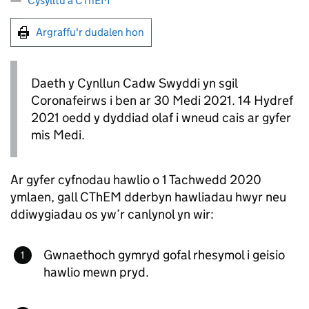
Cysylltu â CThEM
Argraffu'r dudalen hon
Daeth y Cynllun Cadw Swyddi yn sgil
Coronafeirws i ben ar 30 Medi 2021. 14 Hydref
2021 oedd y dyddiad olaf i wneud cais ar gyfer
mis Medi.
Ar gyfer cyfnodau hawlio o 1 Tachwedd 2020
ymlaen, gall CThEM dderbyn hawliadau hwyr neu
ddiwygiadau os yw’r canlynol yn wir:
Gwnaethoch gymryd gofal rhesymol i geisio
hawlio mewn pryd.