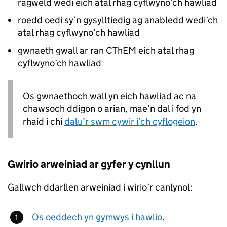
ragweld wedi eich atal rhag cyflwyno’ch hawliad
roedd oedi sy’n gysylltiedig ag anabledd wedi’ch
atal rhag cyflwyno’ch hawliad
gwnaeth gwall ar ran CThEM eich atal rhag
cyflwyno’ch hawliad
Os gwnaethoch wall yn eich hawliad ac na
chawsoch ddigon o arian, mae’n dal i fod yn
rhaid i chi
dalu’r swm cywir i’ch cyflogeion
.
Gwirio arweiniad ar gyfer y cynllun
Gallwch ddarllen arweiniad i wirio’r canlynol:
Os oeddech yn gymwys i hawlio
.