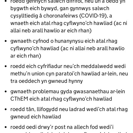
roedd gennych salwch difrifol, neu un a oedd yn
bygwth eich bywyd, gan gynnwys salwch
cysylltiedig â choronafeirws (COVID-19), a
wnaeth eich atal rhag cyflwyno’ch hawliad (ac ni
allai neb arall hawlio ar eich rhan)
gwnaeth cyfnod o hunanynysu eich atal rhag
cyflwyno’ch hawliad (ac ni allai neb arall hawlio
ar eich rhan)
roedd eich cyfrifiadur neu’ch meddalwedd wedi
methu’n union cyn paratoi’ch hawliad ar-lein, neu
tra oeddech yn gwneud hynny
gwnaeth problemau gyda gwasanaethau ar-lein
CThEM eich atal rhag cyflwyno’ch hawliad
roedd tân, llifogydd neu ladrad wedi’ch atal rhag
gwneud eich hawliad
roedd oedi drwy’r post na allech fod wedi’i