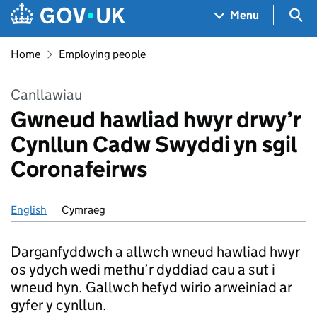
Skip to main content
Navigation menu
Sea
Menu
Home
Employing people
Canllawiau
Gwneud hawliad hwyr drwy’r
Cynllun Cadw Swyddi yn sgil
Coronafeirws
English
Cymraeg
Darganfyddwch a allwch wneud hawliad hwyr
os ydych wedi methu’r dyddiad cau a sut i
wneud hyn. Gallwch hefyd wirio arweiniad ar
gyfer y cynllun.