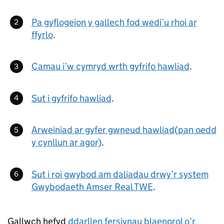
Pa gyflogeion y gallech fod wedi’u rhoi ar
ffyrlo
.
Camau i’w cymryd wrth gyfrifo hawliad
.
Sut i gyfrifo hawliad
.
Arweiniad ar gyfer gwneud hawliad(pan oedd
y cynllun ar agor)
.
Sut i roi gwybod am daliadau drwy’r system
Gwybodaeth Amser Real TWE
.
Gallwch hefyd
ddarllen fersiynau blaenorol o’r