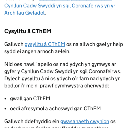
Cynllun Cadw Swyddi yn sgil Coronafeirws yn yr
Archifau Gwladol
.
Cysylltu â CThEM
Gallwch
gysylltu â CThEM
os na allwch gael yr help
sydd ei angen arnoch ar-lein.
Nid oes hawl i apelio os nad ydych yn gymwys ar
gyfer y Cynllun Cadw Swyddi yn sgil Coronafeirws.
Dylech gysylltu â ni os ydych o’r farn nad ydych yn
bodloni’r meini prawf cymhwystra oherwydd:
gwall gan CThEM
oedi afresymol a achoswyd gan CThEM
Gallwch ddefnyddio ein
gwasanaeth cwynion
os