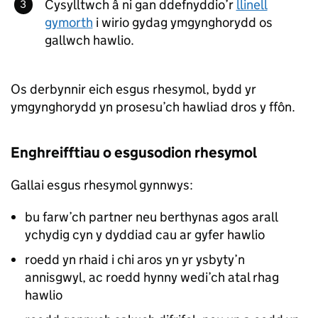
Cysylltwch â ni gan ddefnyddio’r
llinell
gymorth
i wirio gydag ymgynghorydd os
gallwch hawlio.
Os derbynnir eich esgus rhesymol, bydd yr
ymgynghorydd yn prosesu’ch hawliad dros y ffôn.
Enghreifftiau o esgusodion rhesymol
Gallai esgus rhesymol gynnwys:
bu farw’ch partner neu berthynas agos arall
ychydig cyn y dyddiad cau ar gyfer hawlio
roedd yn rhaid i chi aros yn yr ysbyty’n
annisgwyl, ac roedd hynny wedi’ch atal rhag
hawlio