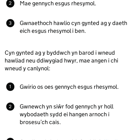
Mae gennych esgus rhesymol.
Gwnaethoch hawlio cyn gynted ag y daeth
eich esgus rhesymol i ben.
Cyn gynted ag y byddwch yn barod i wneud
hawliad neu ddiwygiad hwyr, mae angen i chi
wneud y canlynol:
Gwirio os oes gennych esgus rhesymol.
Gwnewch yn siŵr fod gennych yr holl
wybodaeth sydd ei hangen arnoch i
brosesu’ch cais.