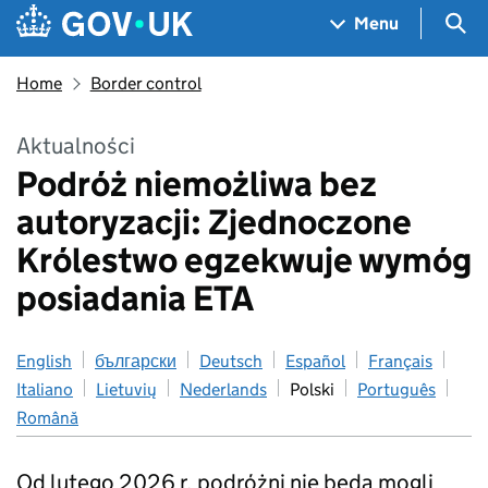
Skip to main content
Navigation menu
Sea
Menu
Home
Border control
Aktualności
Podróż niemożliwa bez
autoryzacji: Zjednoczone
Królestwo egzekwuje wymóg
posiadania ETA
English
български
Deutsch
Español
Français
Italiano
Lietuvių
Nederlands
Polski
Português
Română
Od lutego 2026 r. podróżni nie będą mogli