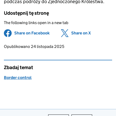
podczas podróży do Zjednoczonego Królestwa.
Udostępnij tę stronę
The following links open in a new tab
Share on Facebook
(opens in new tab)
Share on X
(opens in ne
Updates to this page
Opublikowano 24 listopada 2025
Zbadaj temat
Border control