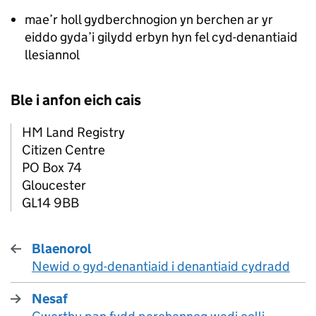
mae’r holl gydberchnogion yn berchen ar yr
eiddo gyda’i gilydd erbyn hyn fel cyd-denantiaid
llesiannol
Ble i anfon eich cais
HM Land Registry
Citizen Centre
PO Box 74
Gloucester
GL14 9BB
Blaenorol
Newid o gyd-denantiaid i denantiaid cydradd
:
Nesaf