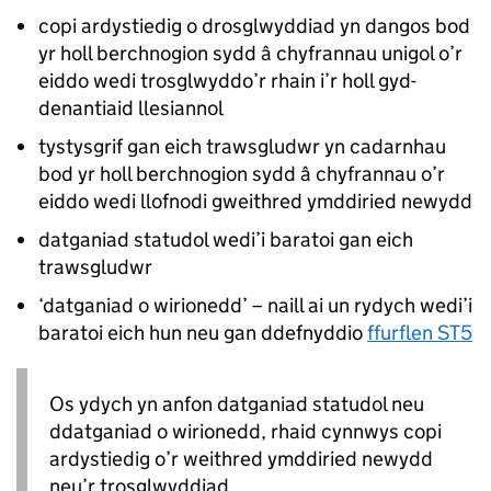
copi ardystiedig o drosglwyddiad yn dangos bod
yr holl berchnogion sydd â chyfrannau unigol o’r
eiddo wedi trosglwyddo’r rhain i’r holl gyd-
denantiaid llesiannol
tystysgrif gan eich trawsgludwr yn cadarnhau
bod yr holl berchnogion sydd â chyfrannau o’r
eiddo wedi llofnodi gweithred ymddiried newydd
datganiad statudol wedi’i baratoi gan eich
trawsgludwr
‘datganiad o wirionedd’ – naill ai un rydych wedi’i
baratoi eich hun neu gan ddefnyddio
ffurflen ST5
Os ydych yn anfon datganiad statudol neu
ddatganiad o wirionedd, rhaid cynnwys copi
ardystiedig o’r weithred ymddiried newydd
neu’r trosglwyddiad.