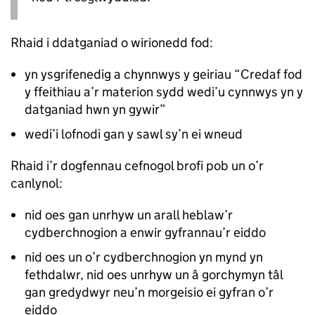
Rhaid i ddatganiad o wirionedd fod:
yn ysgrifenedig a chynnwys y geiriau “Credaf fod
y ffeithiau a’r materion sydd wedi’u cynnwys yn y
datganiad hwn yn gywir”
wedi’i lofnodi gan y sawl sy’n ei wneud
Rhaid i’r dogfennau cefnogol brofi pob un o’r
canlynol:
nid oes gan unrhyw un arall heblaw’r
cydberchnogion a enwir gyfrannau’r eiddo
nid oes un o’r cydberchnogion yn mynd yn
fethdalwr, nid oes unrhyw un â gorchymyn tâl
gan gredydwyr neu’n morgeisio ei gyfran o’r
eiddo