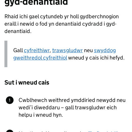
gyd-denantiaid
Rhaid ichi gael cytundeb yr holl gydberchnogion
eraill i newid o fod yn denantiaid cydradd i gyd-
denantiaid.
Gall
cyfreithiwr
,
trawsgludwr
neu
swyddog
gweithredol cyfreithiol
wneud y cais ichi hefyd.
Sut i wneud cais
Cwblhewch weithred ymddiried newydd neu
wedi’i diweddaru – gall trawsgludwr eich
helpu i wneud hyn.