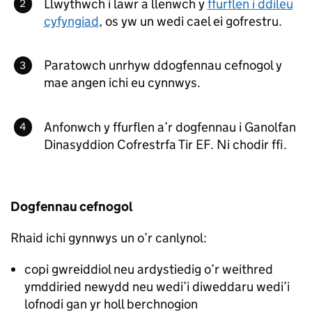
Llwythwch i lawr a llenwch y
ffurflen i ddileu
cyfyngiad
, os yw un wedi cael ei gofrestru.
Paratowch unrhyw ddogfennau cefnogol y
mae angen ichi eu cynnwys.
Anfonwch y ffurflen a’r dogfennau i Ganolfan
Dinasyddion Cofrestrfa Tir EF. Ni chodir ffi.
Dogfennau cefnogol
Rhaid ichi gynnwys un o’r canlynol:
copi gwreiddiol neu ardystiedig o’r weithred
ymddiried newydd neu wedi’i diweddaru wedi’i
lofnodi gan yr holl berchnogion