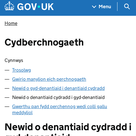
Skip to main content
Navigation menu
Sea
Menu
Home
Cydberchnogaeth
Sgipio cynnwys
Cynnwys
Trosolwg
Gwirio manylion eich perchnogaeth
Newid o gyd-denantiaid i denantiaid cydradd
Newid o denantiaid cydradd i gyd-denantiaid
Gwerthu pan fydd perchennog wedi colli gallu
meddyliol
Newid o denantiaid cydradd i