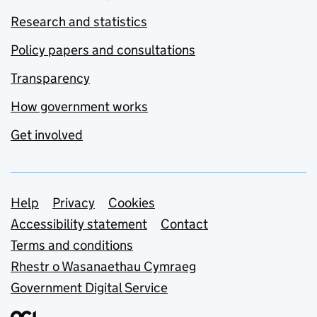
Research and statistics
Policy papers and consultations
Transparency
How government works
Get involved
Support links
Help
Privacy
Cookies
Accessibility statement
Contact
Terms and conditions
Rhestr o Wasanaethau Cymraeg
Government Digital Service