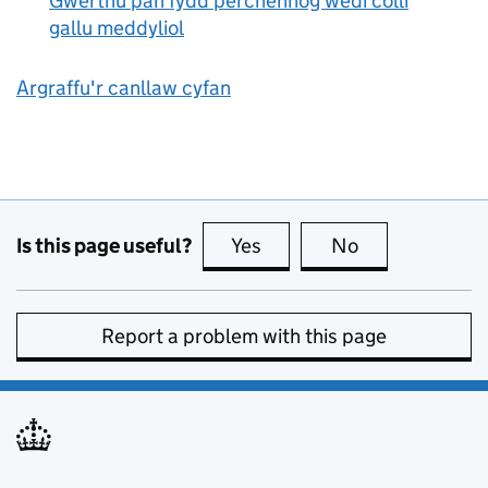
Gwerthu pan fydd perchennog wedi colli
:
gallu meddyliol
Argraffu'r canllaw cyfan
Is this page useful?
Yes
this page is useful
No
this page is no
Report a problem with this page