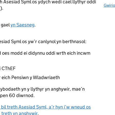
eth Asesiad Syml os ydych wedi cael llythyr oddi
Gwirio
F
).
 gael
yn Saesneg
.
siad Syml os yw’r canlynol yn berthnasol:
 oes modd ei didynnu oddi wrth eich incwm
i
CThEF
ar eich Pensiwn y Wladwriaeth
ybodaeth yn y llythyr yn anghywir, mae’n
pen 60 diwrnod.
 bil treth Asesiad Syml, a’r hyn i’w wneud os
d treth yn anghywir
.