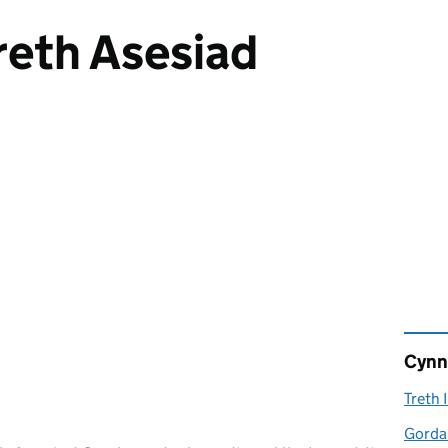
treth Asesiad
Cynn
Treth 
Gordal