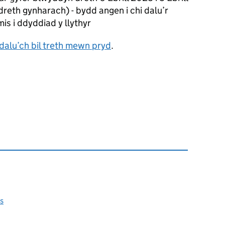
eth gynharach) - bydd angen i chi dalu’r
s i ddyddiad y llythyr
dalu’ch bil treth mewn pryd
.
s