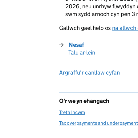
2026, neu unrhyw flwyddyn dr
swm sydd arnoch cyn pen 3 mi
Gallwch gael help os
na allwch 
Nesaf
Talu ar-lein
:
Argraffu'r canllaw cyfan
O'r we yn ehangach
Treth Incwm
Tax overpayments and underpayment