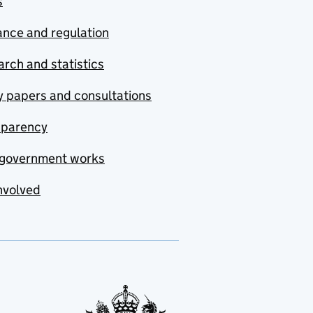
s
nce and regulation
rch and statistics
y papers and consultations
sparency
government works
nvolved