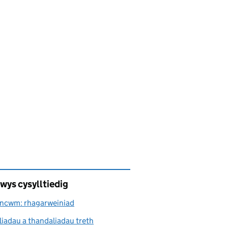
wys cysylltiedig
Incwm: rhagarweiniad
iadau a thandaliadau treth