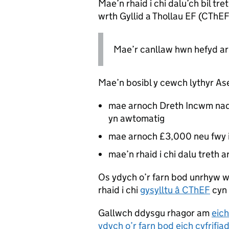
Mae’n rhaid i chi dalu’ch bil tr
wrth Gyllid a Thollau EF (
CThE
Mae’r canllaw hwn hefyd ar
Mae’n bosibl y cewch lythyr Ase
mae arnoch Dreth Incwm nad
yn awtomatig
mae arnoch £3,000 neu fwy 
mae’n rhaid i chi dalu treth 
Os ydych o’r farn bod unrhyw w
rhaid i chi
gysylltu â
CThEF
cyn 
Gallwch ddysgu rhagor am
eich
ydych o’r farn bod eich cyfrifia