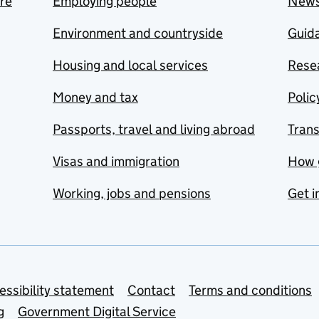
are
Employing people
New
Environment and countryside
Guida
Housing and local services
Resea
Money and tax
Polic
Passports, travel and living abroad
Tran
Visas and immigration
How 
Working, jobs and pensions
Get i
essibility statement
Contact
Terms and conditions
g
Government Digital Service