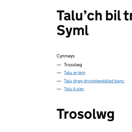
Talu’ch bil 
Syml
Sgipio cynnwys
Cynnwys
Trosolwg
Talu ar-lein
Talu drwy drosglwyddiad banc
Talu â siec
Trosolwg