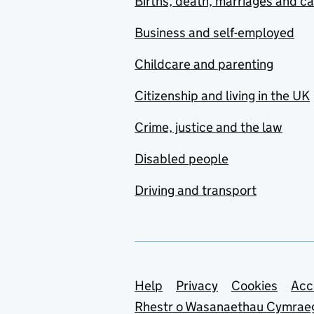
Births, death, marriages and c
Business and self-employed
Childcare and parenting
Citizenship and living in the UK
Crime, justice and the law
Disabled people
Driving and transport
Support links
Help
Privacy
Cookies
Acc
Rhestr o Wasanaethau Cymrae