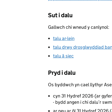
Sut i dalu
Gallwch chi wneud y canlynol:
talu ar-lein
talu drwy drosglwyddiad ba
talu â siec
Pryd i dalu
Os byddwch yn cael llythyr Ase
cyn 31 Hydref 2026 (ar gyfer
- bydd angen i chi dalu’r sw
ar neu ar ôl 31 Hydref 2026 (