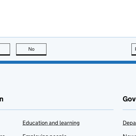
this page is useful
No
this page is not useful
n
Gov
Education and learning
Depa