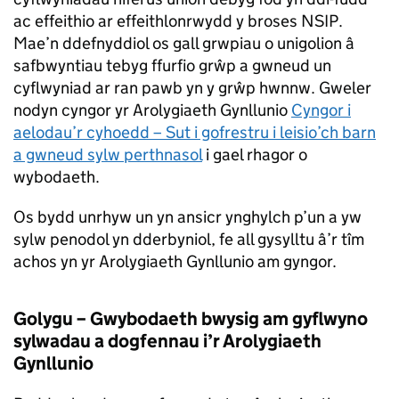
ac effeithio ar effeithlonrwydd y broses NSIP.
Mae’n ddefnyddiol os gall grwpiau o unigolion â
safbwyntiau tebyg ffurfio grŵp a gwneud un
cyflwyniad ar ran pawb yn y grŵp hwnnw. Gweler
nodyn cyngor yr Arolygiaeth Gynllunio
Cyngor i
aelodau’r cyhoedd – Sut i gofrestru i leisio’ch barn
a gwneud sylw perthnasol
i gael rhagor o
wybodaeth.
Os bydd unrhyw un yn ansicr ynghylch p’un a yw
sylw penodol yn dderbyniol, fe all gysylltu â’r tîm
achos yn yr Arolygiaeth Gynllunio am gyngor.
Golygu – Gwybodaeth bwysig am gyflwyno
sylwadau a dogfennau i’r Arolygiaeth
Gynllunio