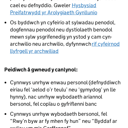
cael eu defnyddio. Gweler
Hysbysiad
Preifatrwydd yr Arolygiaeth Gynllunio
Os byddwch yn cyfeirio at sylwadau penodol,
dogfennau penodol neu dystiolaeth benodol
mewn sylw ysgrifenedig yn ystod y cam cyn-
archwilio neu archwilio, dyfynnwch
rif cyfeirnod
llyfrgell yr archwiliad
Peidiwch â gwneud y canlynol:
Cynnwys unrhyw enwau personol (defnyddiwch
eiriau fel ‘aelod o’r teulu’ neu ‘gymydog’ yn lle
hynny), nac unrhyw wybodaeth ariannol
bersonol, fel copïau o gyfriflenni banc
Cynnwys unrhyw wybodaeth bersonol, fel
“Rwy’n byw ar fy mhen fy hun” neu “Byddaf ar