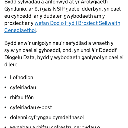
Bydd sylwadau a anfonwyd at yr Arolygiaeth
Gynllunio, ar ôl i gais NSIP gael ei dderbyn, yn cael
eu cyhoeddi ar y dudalen gwybodaeth am y
prosiect ar y
wefan Dod o Hyd i Brosiect Seilwaith
Cenedlaethol
.
Bydd enw’r unigolyn neu’r sefydliad a wnaeth y
sylw yn cael ei gyhoeddi, ond, yn unol â’r Ddeddf
Diogelu Data, bydd y wybodaeth ganlynol yn cael ei
dileu:
llofnodion
cyfeiriadau
rhifau ffôn
cyfeiriadau e-bost
dolenni cyfryngau cymdeithasol
wynebau a rhifau cofrestru cerbydau o