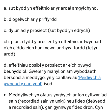
a. sut bydd yn effeithio ar yr ardal amgylchynol
b. diogelwch ar y priffyrdd
c. dyluniad y prosiect (sut bydd yn edrych)
ch. p’un a fydd y prosiect yn effeithio ar fwynhad
o’ch eiddo eich hun mewn unrhyw ffordd (fel yr
ardd)
d. effeithiau posibl y prosiect ar eich bywyd
beunyddiol. Gweler y manylion am wybodaeth
bersonol a meddygol yn y canllawiau
‘Peidiwch â
gwneud y canlynol’
isod.
Meddyliwch yn ofalus ynghylch anfon cyflwyniad
sain (recordiad sain yn unig) neu fideo (delwedd
a recordiad sain), gan gynnwys fideo drôn. Cyn