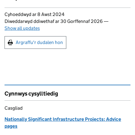
Updates to this page
Cyhoeddwyd ar 8 Awst 2024
Diweddarwyd ddiwethaf ar 30 Gorffennaf 2026
—
Show all updates
Argraffu'r dudalen hon
Argraffu'r dudalen hon
Cynnwys cysylltiedig
Casgliad
Nationally Significant Infrastructure Projects: Advice
pages