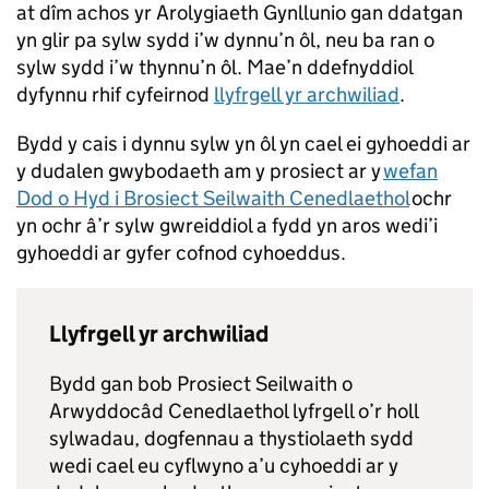
at dîm achos yr Arolygiaeth Gynllunio gan ddatgan
yn glir pa sylw sydd i’w dynnu’n ôl, neu ba ran o
sylw sydd i’w thynnu’n ôl. Mae’n ddefnyddiol
dyfynnu rhif cyfeirnod
llyfrgell yr archwiliad
.
Bydd y cais i dynnu sylw yn ôl yn cael ei gyhoeddi ar
y dudalen gwybodaeth am y prosiect ar y
wefan
Dod o Hyd i Brosiect Seilwaith Cenedlaethol
ochr
yn ochr â’r sylw gwreiddiol a fydd yn aros wedi’i
gyhoeddi ar gyfer cofnod cyhoeddus.
Llyfrgell yr archwiliad
Bydd gan bob Prosiect Seilwaith o
Arwyddocâd Cenedlaethol lyfrgell o’r holl
sylwadau, dogfennau a thystiolaeth sydd
wedi cael eu cyflwyno a’u cyhoeddi ar y