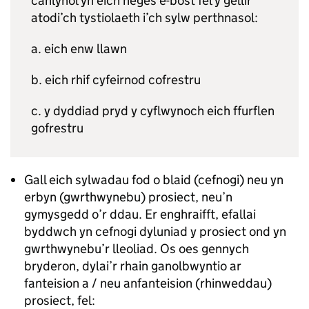
canlynol yn eich neges e-bost fel y gellir
atodi’ch tystiolaeth i’ch sylw perthnasol:
a. eich enw llawn
b. eich rhif cyfeirnod cofrestru
c. y dyddiad pryd y cyflwynoch eich ffurflen
gofrestru
Gall eich sylwadau fod o blaid (cefnogi) neu yn
erbyn (gwrthwynebu) prosiect, neu’n
gymysgedd o’r ddau. Er enghraifft, efallai
byddwch yn cefnogi dyluniad y prosiect ond yn
gwrthwynebu’r lleoliad. Os oes gennych
bryderon, dylai’r rhain ganolbwyntio ar
fanteision a / neu anfanteision (rhinweddau)
prosiect, fel: