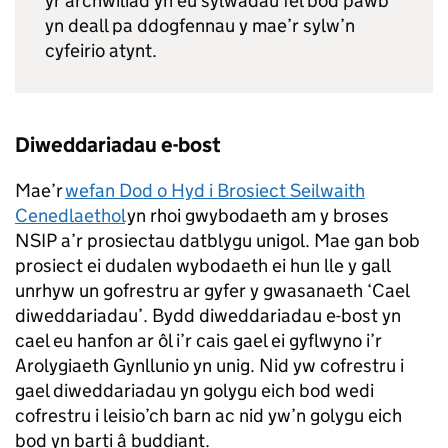
yr archwiliad yn eu sylwadau fel bod pawb
yn deall pa ddogfennau y mae’r sylw’n
cyfeirio atynt.
Diweddariadau e-bost
Mae’r
wefan Dod o Hyd i Brosiect Seilwaith
Cenedlaethol
yn rhoi gwybodaeth am y broses
NSIP a’r prosiectau datblygu unigol. Mae gan bob
prosiect ei dudalen wybodaeth ei hun lle y gall
unrhyw un gofrestru ar gyfer y gwasanaeth ‘Cael
diweddariadau’. Bydd diweddariadau e-bost yn
cael eu hanfon ar ôl i’r cais gael ei gyflwyno i’r
Arolygiaeth Gynllunio yn unig. Nid yw cofrestru i
gael diweddariadau yn golygu eich bod wedi
cofrestru i leisio’ch barn ac nid yw’n golygu eich
bod yn barti â buddiant.