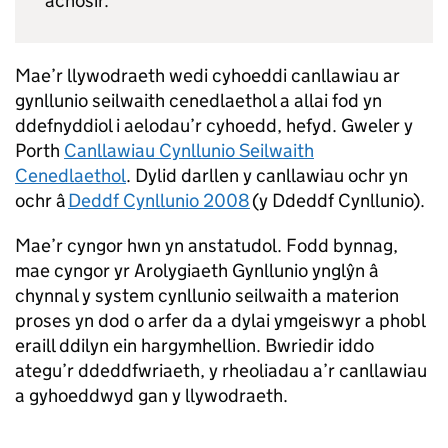
achosir.
Mae’r llywodraeth wedi cyhoeddi canllawiau ar
gynllunio seilwaith cenedlaethol a allai fod yn
ddefnyddiol i aelodau’r cyhoedd, hefyd. Gweler y
Porth
Canllawiau Cynllunio Seilwaith
Cenedlaethol
. Dylid darllen y canllawiau ochr yn
ochr â
Deddf Cynllunio 2008
(y Ddeddf Cynllunio).
Mae’r cyngor hwn yn anstatudol. Fodd bynnag,
mae cyngor yr Arolygiaeth Gynllunio ynglŷn â
chynnal y system cynllunio seilwaith a materion
proses yn dod o arfer da a dylai ymgeiswyr a phobl
eraill ddilyn ein hargymhellion. Bwriedir iddo
ategu’r ddeddfwriaeth, y rheoliadau a’r canllawiau
a gyhoeddwyd gan y llywodraeth.