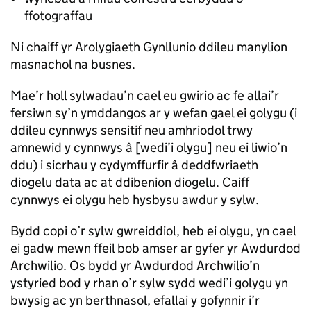
ffotograffau
Ni chaiff yr Arolygiaeth Gynllunio ddileu manylion
masnachol na busnes.
Mae’r holl sylwadau’n cael eu gwirio ac fe allai’r
fersiwn sy’n ymddangos ar y wefan gael ei golygu (i
ddileu cynnwys sensitif neu amhriodol trwy
amnewid y cynnwys â [wedi’i olygu] neu ei liwio’n
ddu) i sicrhau y cydymffurfir â deddfwriaeth
diogelu data ac at ddibenion diogelu. Caiff
cynnwys ei olygu heb hysbysu awdur y sylw.
Bydd copi o’r sylw gwreiddiol, heb ei olygu, yn cael
ei gadw mewn ffeil bob amser ar gyfer yr Awdurdod
Archwilio. Os bydd yr Awdurdod Archwilio’n
ystyried bod y rhan o’r sylw sydd wedi’i golygu yn
bwysig ac yn berthnasol, efallai y gofynnir i’r