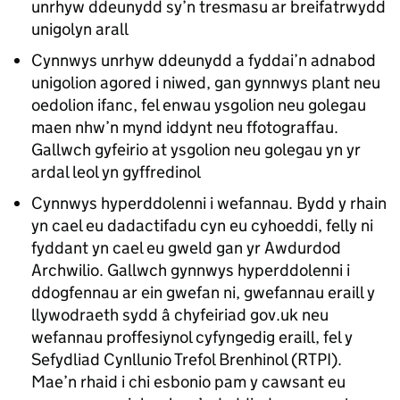
unrhyw ddeunydd sy’n tresmasu ar breifatrwydd
unigolyn arall
Cynnwys unrhyw ddeunydd a fyddai’n adnabod
unigolion agored i niwed, gan gynnwys plant neu
oedolion ifanc, fel enwau ysgolion neu golegau
maen nhw’n mynd iddynt neu ffotograffau.
Gallwch gyfeirio at ysgolion neu golegau yn yr
ardal leol yn gyffredinol
Cynnwys hyperddolenni i wefannau. Bydd y rhain
yn cael eu dadactifadu cyn eu cyhoeddi, felly ni
fyddant yn cael eu gweld gan yr Awdurdod
Archwilio. Gallwch gynnwys hyperddolenni i
ddogfennau ar ein gwefan ni, gwefannau eraill y
llywodraeth sydd â chyfeiriad gov.uk neu
wefannau proffesiynol cyfyngedig eraill, fel y
Sefydliad Cynllunio Trefol Brenhinol (RTPI).
Mae’n rhaid i chi esbonio pam y cawsant eu