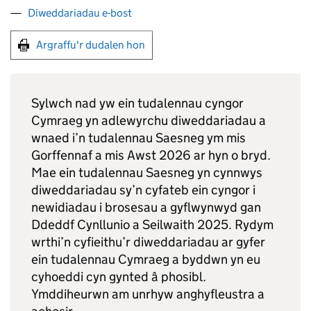
Diweddariadau e-bost
Argraffu'r dudalen hon
Sylwch nad yw ein tudalennau cyngor
Cymraeg yn adlewyrchu diweddariadau a
wnaed i’n tudalennau Saesneg ym mis
Gorffennaf a mis Awst 2026 ar hyn o bryd.
Mae ein tudalennau Saesneg yn cynnwys
diweddariadau sy’n cyfateb ein cyngor i
newidiadau i brosesau a gyflwynwyd gan
Ddeddf Cynllunio a Seilwaith 2025. Rydym
wrthi’n cyfieithu’r diweddariadau ar gyfer
ein tudalennau Cymraeg a byddwn yn eu
cyhoeddi cyn gynted â phosibl.
Ymddiheurwn am unrhyw anghyfleustra a