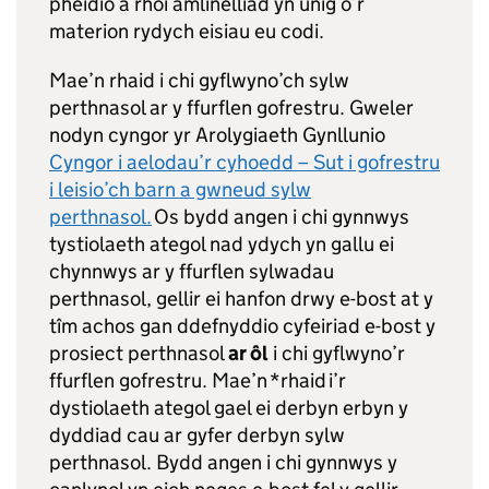
pheidio â rhoi amlinelliad yn unig o’r
materion rydych eisiau eu codi.
Mae’n rhaid i chi gyflwyno’ch sylw
perthnasol ar y ffurflen gofrestru. Gweler
nodyn cyngor yr Arolygiaeth Gynllunio
Cyngor i aelodau’r cyhoedd – Sut i gofrestru
i leisio’ch barn a gwneud sylw
perthnasol.
Os bydd angen i chi gynnwys
tystiolaeth ategol nad ydych yn gallu ei
chynnwys ar y ffurflen sylwadau
perthnasol, gellir ei hanfon drwy e-bost at y
tîm achos gan ddefnyddio cyfeiriad e-bost y
prosiect perthnasol
ar ôl
i chi gyflwyno’r
ffurflen gofrestru. Mae’n *rhaid i’r
dystiolaeth ategol gael ei derbyn erbyn y
dyddiad cau ar gyfer derbyn sylw
perthnasol. Bydd angen i chi gynnwys y