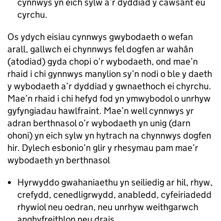
cynnwys yn eich sylw a’r dyddiad y cawsant eu
cyrchu.
Os ydych eisiau cynnwys gwybodaeth o wefan
arall, gallwch ei chynnwys fel dogfen ar wahân
(atodiad) gyda chopi o’r wybodaeth, ond mae’n
rhaid i chi gynnwys manylion sy’n nodi o ble y daeth
y wybodaeth a’r dyddiad y gwnaethoch ei chyrchu.
Mae’n rhaid i chi hefyd fod yn ymwybodol o unrhyw
gyfyngiadau hawlfraint. Mae’n well cynnwys yr
adran berthnasol o’r wybodaeth yn unig (darn
ohoni) yn eich sylw yn hytrach na chynnwys dogfen
hir. Dylech esbonio’n glir y rhesymau pam mae’r
wybodaeth yn berthnasol
Hyrwyddo gwahaniaethu yn seiliedig ar hil, rhyw,
crefydd, cenedligrwydd, anabledd, cyfeiriadedd
rhywiol neu oedran, neu unrhyw weithgarwch
anghyfreithlon neu drais