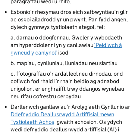
paragraffau wedi’u rhifo.
Esbonio’r rhesymau dros eich safbwyntiau’n glir
ac osgoi ailadrodd yr un pwynt. Pan fydd angen,
dylech gynnwys tystiolaeth ategol, fel:
a. darnau o ddogfennau. Gweler y wybodaeth
am hyperddolenni yn y canllawiau
‘Peidiwch â
gwneud y canlynol’
isod
b. mapiau, cynlluniau, lluniadau neu siartiau
c. ffotograffau o’r ardal leol neu dirnodau, ond
cofiwch fod rhaid i’r rhain beidio ag adnabod
unigolion, er enghraifft trwy ddangos wynebau
neu rifau cofrestru cerbydau
Darllenwch ganllawiau’r Arolygiaeth Gynllunio ar
Ddefnyddio Deallusrwydd Artiffisial mewn
Tystiolaeth Achos
gwaith achosion. Os ydych
wedi defnyddio deallusrwydd artiffisial (AI) i