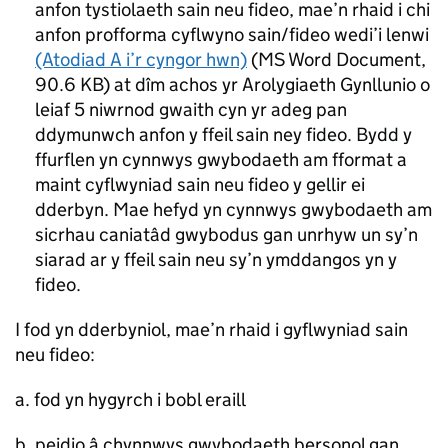
anfon tystiolaeth sain neu fideo, mae’n rhaid i chi
anfon profforma cyflwyno sain/fideo wedi’i lenwi
(Atodiad A i’r cyngor hwn)
(
MS Word Document
,
90.6 KB
)
at dîm achos yr Arolygiaeth Gynllunio o
leiaf 5 niwrnod gwaith cyn yr adeg pan
ddymunwch anfon y ffeil sain ney fideo. Bydd y
ffurflen yn cynnwys gwybodaeth am fformat a
maint cyflwyniad sain neu fideo y gellir ei
dderbyn. Mae hefyd yn cynnwys gwybodaeth am
sicrhau caniatâd gwybodus gan unrhyw un sy’n
siarad ar y ffeil sain neu sy’n ymddangos yn y
fideo.
I fod yn dderbyniol, mae’n rhaid i gyflwyniad sain
neu fideo:
a. fod yn hygyrch i bobl eraill
b. peidio â chynnwys gwybodaeth bersonol gan