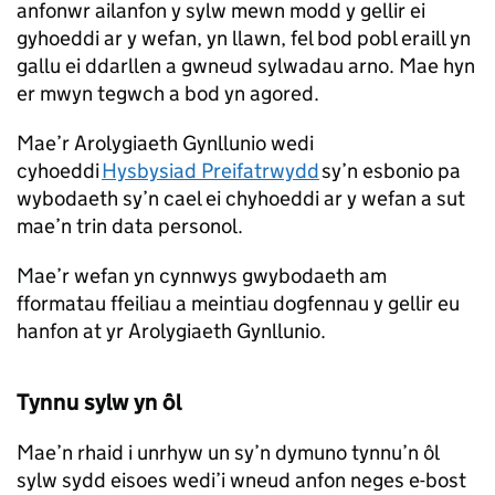
anfonwr ailanfon y sylw mewn modd y gellir ei
gyhoeddi ar y wefan, yn llawn, fel bod pobl eraill yn
gallu ei ddarllen a gwneud sylwadau arno. Mae hyn
er mwyn tegwch a bod yn agored.
Mae’r Arolygiaeth Gynllunio wedi
cyhoeddi
Hysbysiad Preifatrwydd
sy’n esbonio pa
wybodaeth sy’n cael ei chyhoeddi ar y wefan a sut
mae’n trin data personol.
Mae’r wefan yn cynnwys gwybodaeth am
fformatau ffeiliau a meintiau dogfennau y gellir eu
hanfon at yr Arolygiaeth Gynllunio.
Tynnu sylw yn ôl
Mae’n rhaid i unrhyw un sy’n dymuno tynnu’n ôl
sylw sydd eisoes wedi’i wneud anfon neges e-bost