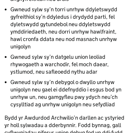
Gwneud sylw sy’n torri unrhyw ddyletswydd
gyfreithiol sy’n ddyledus i drydydd parti, fel
dyletswydd gytundebol neu ddyletswydd
ymddiriedaeth, neu dorri unrhyw hawlfraint,
hawl cronfa ddata neu nod masnach unrhyw
unigolyn
Gwneud sylw sy’n datgelu union leoliad
rhywogaeth a warchodir, fel moch daear,
ystlumod, neu safleoedd nythu adar
Gwneud sylw sy’n debygol o dwyllo unrhyw
unigolyn neu gael ei ddefnyddio i esgus bod yn
unrhyw un, neu gamgyfleu pwy ydych neu’ch
cysylltiad ag unrhyw unigolyn neu sefydliad
Bydd yr Awdurdod Archwilio’n darllen ac ystyried
yr holl sylwadau a dderbynnir. Fodd bynnag, gall
cyflwyniadau niferus union debyg fod yn ddi-fudd