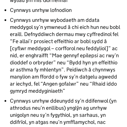
wyliau ym mis Gorffennaf”
Cynnwys unrhyw lofnodion
Cynnwys unrhyw wybodaeth am ddata
meddygol sy’n ymwneud â chi eich hun neu bobl
eraill. Defnyddiwch dermau mwy cyffredinol fel
“Fe allai’r prosiect effeithio ar bobl sydd â
[cyflwr meddygol – corfforol neu feddyliol]” ac
nid, er enghraifft “Mae gennyf epilepsi ac rwy’n
dioddef o orbryder” neu “Bydd hyn yn effeithio
ar asthma fy mhlentyn”. Peidiwch â chynnwys
manylion am ffordd o fyw sy’n datgelu agwedd
ar iechyd, fel “Angen gofalwr” neu “Rhaid iddo
gymryd meddyginiaeth”
Cynnwys unrhyw ddeunydd sy’n ddifenwol (yn
athrodus neu’n enllibus) ynglŷn ag unrhyw
unigolyn neu sy’n fygythiol, yn sarhaus, yn
ddifrïol, yn atgas neu’n ymfflamychol, nac