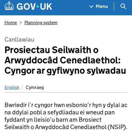
Skip to main content
Navigation menu
Sea
Menu
Home
Planning system
Canllawiau
Prosiectau Seilwaith o
Arwyddocâd Cenedlaethol:
Cyngor ar gyflwyno sylwadau
English
Cymraeg
Bwriedir i’r cyngor hwn esbonio’r hyn y dylai ac
na ddylai pobl a sefydliadau ei wneud pan
fyddant yn lleisio’u barn am Brosiect
Seilwaith o Arwyddocâd Cenedlaethol (NSIP).