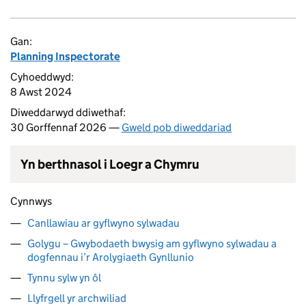
Gan:
Planning Inspectorate
Cyhoeddwyd:
8 Awst 2024
Diweddarwyd ddiwethaf:
30 Gorffennaf 2026 —
Gweld pob diweddariad
Yn berthnasol i Loegr a Chymru
Cynnwys
Canllawiau ar gyflwyno sylwadau
Golygu – Gwybodaeth bwysig am gyflwyno sylwadau a
dogfennau i’r Arolygiaeth Gynllunio
Tynnu sylw yn ôl
Llyfrgell yr archwiliad