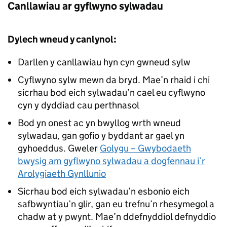
Canllawiau ar gyflwyno sylwadau
Dylech wneud y canlynol:
Darllen y canllawiau hyn cyn gwneud sylw
Cyflwyno sylw mewn da bryd. Mae’n rhaid i chi
sicrhau bod eich sylwadau’n cael eu cyflwyno
cyn y dyddiad cau perthnasol
Bod yn onest ac yn bwyllog wrth wneud
sylwadau, gan gofio y byddant ar gael yn
gyhoeddus. Gweler
Golygu – Gwybodaeth
bwysig am gyflwyno sylwadau a dogfennau i’r
Arolygiaeth Gynllunio
Sicrhau bod eich sylwadau’n esbonio eich
safbwyntiau’n glir, gan eu trefnu’n rhesymegol a
chadw at y pwynt. Mae’n ddefnyddiol defnyddio