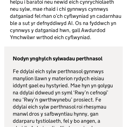
helpu i baratoi neu newid eich cynrychiolaeth
neu sylw, mae rhaid i chi gynnwys cynnwys
datganiad fel rhan o’ch cyflwyniad yn cadarnhau
ble a sut yr defnyddiwyd AI. Os na fyddwch yn
cynnwys y datganiad hwn, gall Awdurdod
Ymchwilwr wrthod eich cyflwyniad.
Nodyn ynghylch sylwadau perthnasol
Fe ddylai eich sylw perthnasol gynnwys
manylion llawn y materion rydych eisiau
iddynt gael eu hystyried. Mae hyn yn golygu
na ddylai ddweud yn syml ‘Rwy’n cefnogi’
neu ‘Rwy’n gwrthwynebu’ prosiect. Fe
ddylai eich sylw perthnasol roi rhesymau
manwl dros y safbwyntiau hynny, gan
ddarparu tystiolaeth, fel y bo angen, a