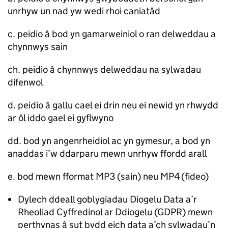
unrhyw un nad yw wedi rhoi caniatâd
c. peidio â bod yn gamarweiniol o ran delweddau a
chynnwys sain
ch. peidio â chynnwys delweddau na sylwadau
difenwol
d. peidio â gallu cael ei drin neu ei newid yn rhwydd
ar ôl iddo gael ei gyflwyno
dd. bod yn angenrheidiol ac yn gymesur, a bod yn
anaddas i’w ddarparu mewn unrhyw ffordd arall
e. bod mewn fformat MP3 (sain) neu MP4 (fideo)
Dylech ddeall goblygiadau Diogelu Data a’r
Rheoliad Cyffredinol ar Ddiogelu (GDPR) mewn
perthynas â sut bydd eich data a’ch sylwadau’n