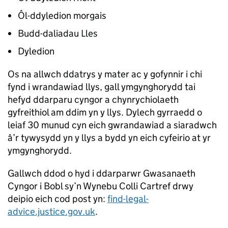
Ôl-ddyledion morgais
Budd-daliadau Lles
Dyledion
Os na allwch ddatrys y mater ac y gofynnir i chi
fynd i wrandawiad llys, gall ymgynghorydd tai
hefyd ddarparu cyngor a chynrychiolaeth
gyfreithiol am ddim yn y llys. Dylech gyrraedd o
leiaf 30 munud cyn eich gwrandawiad a siaradwch
â’r tywysydd yn y llys a bydd yn eich cyfeirio at yr
ymgynghorydd.
Gallwch ddod o hyd i ddarparwr Gwasanaeth
Cyngor i Bobl sy’n Wynebu Colli Cartref drwy
deipio eich cod post yn:
find-legal-
advice.justice.gov.uk
.