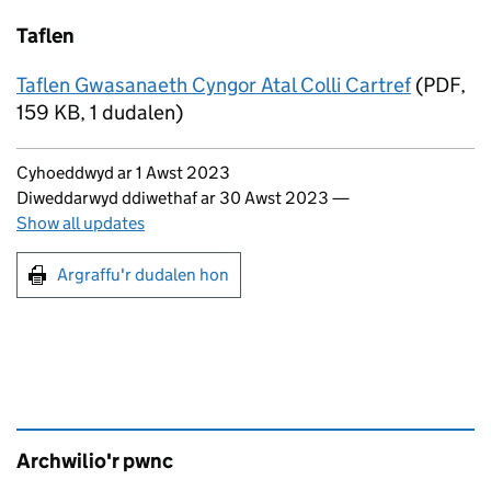
Taflen
Taflen Gwasanaeth Cyngor Atal Colli Cartref
(
PDF
,
159 KB
,
1 dudalen
)
Updates to this page
Cyhoeddwyd ar 1 Awst 2023
Diweddarwyd ddiwethaf ar 30 Awst 2023
—
Show all updates
Argraffu'r dudalen hon
Argraffu'r dudalen hon
Archwilio'r pwnc