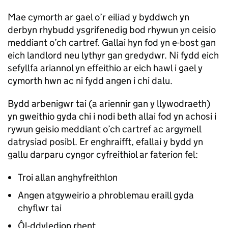
Mae cymorth ar gael o’r eiliad y byddwch yn
derbyn rhybudd ysgrifenedig bod rhywun yn ceisio
meddiant o’ch cartref. Gallai hyn fod yn e-bost gan
eich landlord neu lythyr gan gredydwr. Ni fydd eich
sefyllfa ariannol yn effeithio ar eich hawl i gael y
cymorth hwn ac ni fydd angen i chi dalu.
Bydd arbenigwr tai (a ariennir gan y llywodraeth)
yn gweithio gyda chi i nodi beth allai fod yn achosi i
rywun geisio meddiant o’ch cartref ac argymell
datrysiad posibl. Er enghraifft, efallai y bydd yn
gallu darparu cyngor cyfreithiol ar faterion fel:
Troi allan anghyfreithlon
Angen atgyweirio a phroblemau eraill gyda
chyflwr tai
Ôl-ddyledion rhent