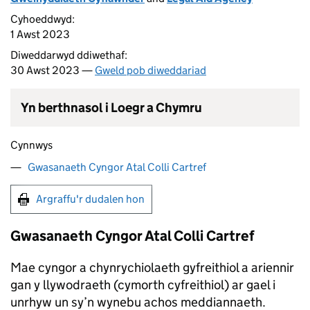
Cyhoeddwyd:
1 Awst 2023
Diweddarwyd ddiwethaf:
30 Awst 2023 —
Gweld pob diweddariad
Yn berthnasol i Loegr a Chymru
Cynnwys
Gwasanaeth Cyngor Atal Colli Cartref
Argraffu'r dudalen hon
Gwasanaeth Cyngor Atal Colli Cartref
Mae cyngor a chynrychiolaeth gyfreithiol a ariennir
gan y llywodraeth (cymorth cyfreithiol) ar gael i
unrhyw un sy’n wynebu achos meddiannaeth.