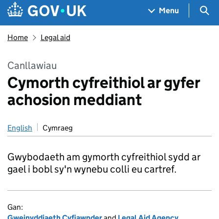
Skip to main content
Navigation menu
Sea
Menu
Home
Legal aid
Canllawiau
Cymorth cyfreithiol ar gyfer
achosion meddiant
English
Cymraeg
Gwybodaeth am gymorth cyfreithiol sydd ar
gael i bobl sy'n wynebu colli eu cartref.
Gan:
Gweinyddiaeth Cyfiawnder
and
Legal Aid Agency