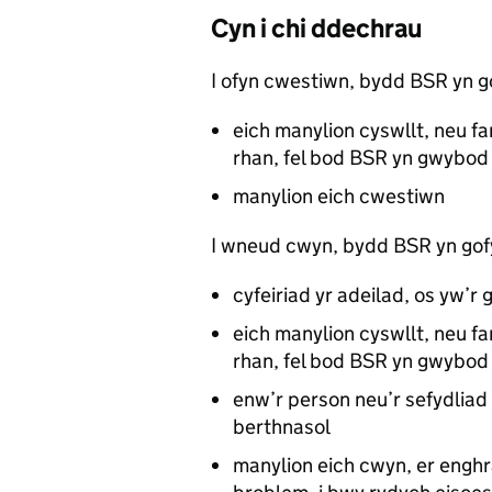
Cyn i chi ddechrau
I ofyn cwestiwn, bydd
BSR
yn g
eich manylion cyswllt, neu fa
rhan, fel bod
BSR
yn gwybod 
manylion eich cwestiwn
I wneud cwyn, bydd
BSR
yn gof
cyfeiriad yr adeilad, os yw
eich manylion cyswllt, neu fa
rhan, fel bod
BSR
yn gwybod 
enw’r person neu’r sefydliad
berthnasol
manylion eich cwyn, er enghr