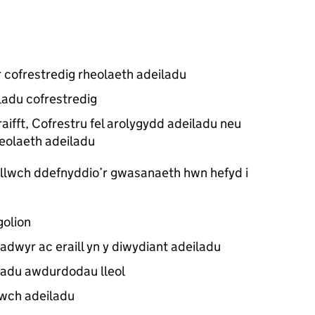
cofrestredig rheolaeth adeiladu
ladu cofrestredig
raifft, Cofrestru fel arolygydd adeiladu neu
eolaeth adeiladu
gallwch ddefnyddio’r gwasanaeth hwn hefyd i
golion
adwyr ac eraill yn y diwydiant adeiladu
iladu awdurdodau lleol
elwch adeiladu