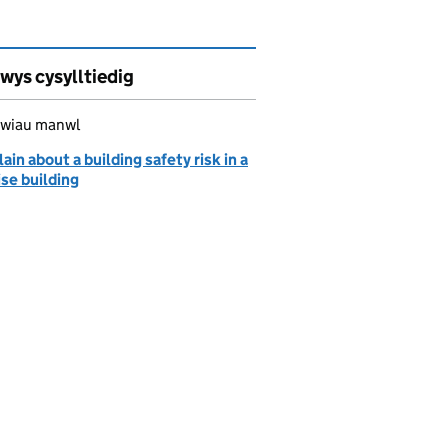
wys cysylltiedig
awiau manwl
in about a building safety risk in a
ise building