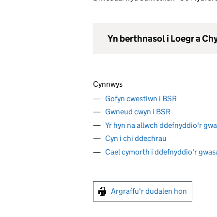
Yn berthnasol i Loegr a C
Cynnwys
Gofyn cwestiwn i BSR
Gwneud cwyn i BSR
Yr hyn na allwch ddefnyddio'r gwa
Cyn i chi ddechrau
Cael cymorth i ddefnyddio'r gwa
Argraffu'r dudalen hon