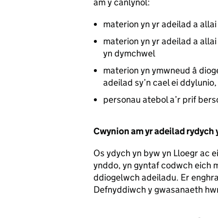
am y canlynol:
materion yn yr adeilad a alla
materion yn yr adeilad a allai
yn dymchwel
materion yn ymwneud â dioge
adeilad sy’n cael ei ddyluni
personau atebol a’r prif bers
Cwynion am yr adeilad rydych
Os ydych yn byw yn Lloegr ac e
ynddo, yn gyntaf codwch eich 
ddiogelwch adeiladu. Er enghrai
Defnyddiwch y gwasanaeth hwn 