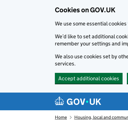
Cookies on GOV.UK
We use some essential cookies 
We’d like to set additional co
remember your settings and im
We also use cookies set by other
services.
Accept additional cookies
Skip to main content
Navigation menu
Home
Housing, local and commun