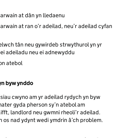
i arwain at dân yn lledaenu
 arwain at ran o’r adeilad, neu’r adeilad cyfan
lwch tân neu gywirdeb strwythurol yn yr
o, ei adeiladu neu ei adnewyddu
on atebol
 yn byw ynddo
isiau cwyno am yr adeilad rydych yn byw
mater gyda pherson sy’n atebol am
fft, landlord neu gwmni rheoli’r adeilad.
os nad ydynt wedi ymdrin â’ch problem.