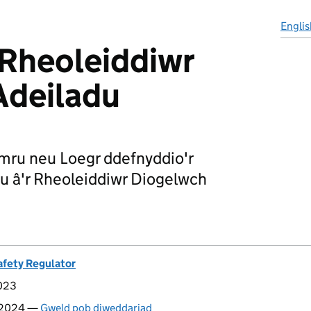
Englis
r Rheoleiddiwr
Adeiladu
mru neu Loegr ddefnyddio'r
u â'r Rheoleiddiwr Diogelwch
afety Regulator
023
 2024 —
Gweld pob diweddariad