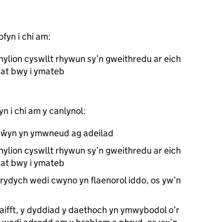
ofyn i chi am:
nylion cyswllt rhywun sy’n gweithredu ar eich
at bwy i ymateb
yn i chi am y canlynol:
’r gŵyn yn ymwneud ag adeilad
nylion cyswllt rhywun sy’n gweithredu ar eich
at bwy i ymateb
 rydych wedi cwyno yn flaenorol iddo, os yw’n
aifft, y dyddiad y daethoch yn ymwybodol o’r