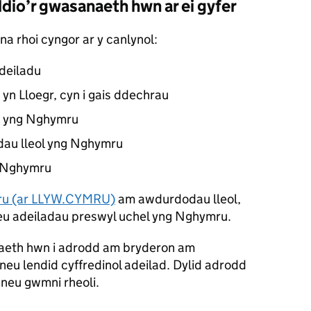
dio’r gwasanaeth hwn ar ei gyfer
a rhoi cyngor ar y canlynol:
adeiladu
yn Lloegr, cyn i gais ddechrau
u yng Nghymru
dau lleol yng Nghymru
g Nghymru
mru (ar LLYW.CYMRU)
am awdurdodau lleol,
neu adeiladau preswyl uchel yng Nghymru.
aeth hwn i adrodd am bryderon am
u lendid cyffredinol adeilad. Dylid adrodd
 neu gwmni rheoli.