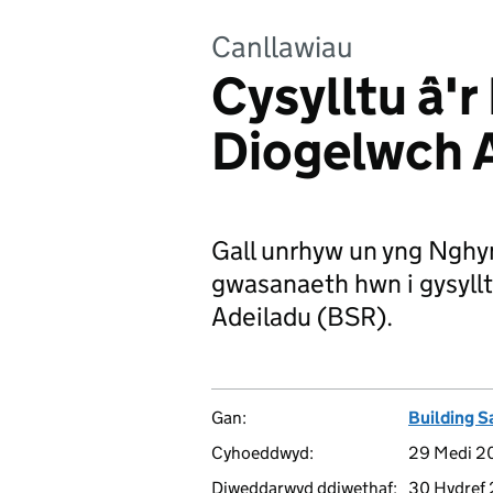
Canllawiau
Cysylltu â'
Diogelwch 
Gall unrhyw un yng Nghy
gwasanaeth hwn i gysyllt
Adeiladu (BSR).
Gan:
Building S
Cyhoeddwyd:
29 Medi 2
Diweddarwyd ddiwethaf:
30 Hydref