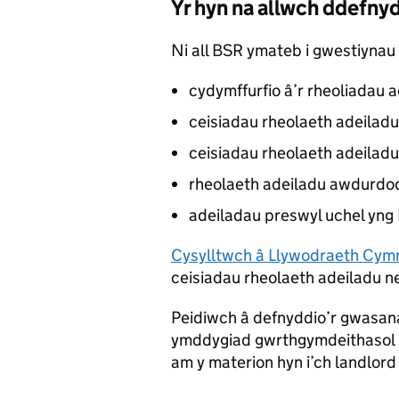
Yr hyn na allwch ddefnyd
Ni all
BSR
ymateb i gwestiynau n
cydymffurfio â’r rheoliadau 
ceisiadau rheolaeth adeiladu 
ceisiadau rheolaeth adeilad
rheolaeth adeiladu awdurdo
adeiladau preswyl uchel yn
Cysylltwch â Llywodraeth Cy
ceisiadau rheolaeth adeiladu 
Peidiwch â defnyddio’r gwasan
ymddygiad gwrthgymdeithasol ne
am y materion hyn i’ch landlord