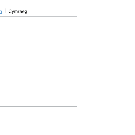
h
Cymraeg