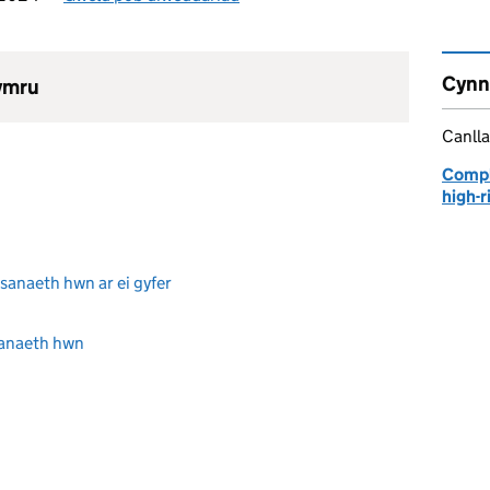
Cynn
hymru
Canll
Compla
high-r
sanaeth hwn ar ei gyfer
sanaeth hwn