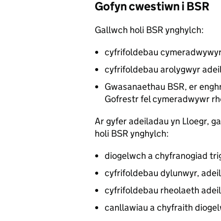
Gofyn cwestiwn i
BSR
Gallwch holi
BSR
ynghylch:
cyfrifoldebau cymeradwywyr 
cyfrifoldebau arolygwyr adei
Gwasanaethau
BSR
, er engh
Gofrestr fel cymeradwywr rh
Ar gyfer adeiladau yn Lloegr, 
holi
BSR
ynghylch:
diogelwch a chyfranogiad tri
cyfrifoldebau dylunwyr, adeil
cyfrifoldebau rheolaeth ade
canllawiau a chyfraith diog