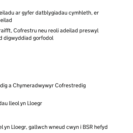
eiladu ar gyfer datblygiadau cymhleth, er
deilad
raifft, Cofrestru neu reoli adeilad preswyl
d digwyddiad gorfodol
redig a Chymeradwywyr Cofrestredig
u lleol yn Lloegr
el yn Lloegr, gallwch wneud cwyn i
BSR
hefyd