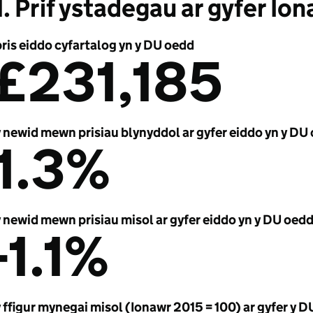
1. Prif ystadegau ar gyfer I
ris eiddo cyfartalog yn y DU oedd
£231,185
y newid mewn prisiau blynyddol ar gyfer eiddo yn y DU
1.3%
 newid mewn prisiau misol ar gyfer eiddo yn y DU oed
-1.1%
 ffigur mynegai misol (Ionawr 2015 = 100) ar gyfer y 