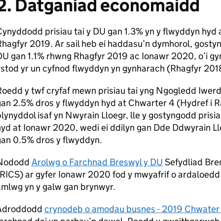
2. Datganiad economaidd
ynyddodd prisiau tai y DU gan 1.3% yn y flwyddyn hyd a
hagfyr 2019. Ar sail heb ei haddasu’n dymhorol, gostyng
DU gan 1.1% rhwng Rhagfyr 2019 ac Ionawr 2020, o’i gy
ystod yr un cyfnod flwyddyn yn gynharach (Rhagfyr 201
oedd y twf cryfaf mewn prisiau tai yng Ngogledd Iwerd
an 2.5% dros y flwyddyn hyd at Chwarter 4 (Hydref i R
lynyddol isaf yn Nwyrain Lloegr, lle y gostyngodd pris
yd at Ionawr 2020, wedi ei ddilyn gan Dde Ddwyrain Llo
gan 0.5% dros y flwyddyn.
Nododd
Arolwg o Farchnad Breswyl y DU
Sefydliad Bren
(RICS) ar gyfer Ionawr 2020 fod y mwyafrif o ardaloed
amlwg yn y galw gan brynwyr.
Adroddodd
crynodeb o amodau busnes - 2019 Chwater