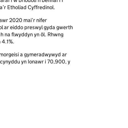
af i’w briodoli’n bennaf i’r
’r Etholiad Cyffredinol.
awr 2020 mai’r nifer
l ar eiddo preswyl gyda gwerth
h na flwyddyn yn ôl. Rhwng
 4.1%.
morgeisi a gymeradwywyd ar
 cynyddu yn Ionawr i 70,900, y