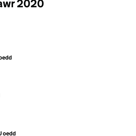
onawr 2020
 oedd
d
DU oedd