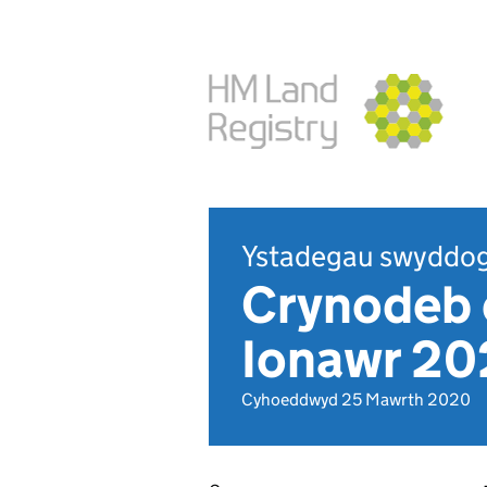
Ystadegau swyddog
Crynodeb o
Ionawr 2
Cyhoeddwyd 25 Mawrth 2020