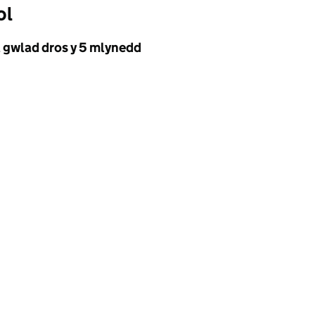
ol
l gwlad dros y 5 mlynedd