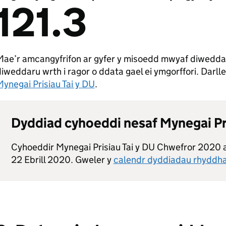
121.3
Mae’r amcangyfrifon ar gyfer y misoedd mwyaf diweddar
iweddaru wrth i ragor o ddata gael ei ymgorffori. Darl
ynegai Prisiau Tai y DU
.
Dyddiad cyhoeddi nesaf Mynegai Pri
Cyhoeddir Mynegai Prisiau Tai y DU Chwefror 202
22 Ebrill 2020. Gweler y
calendr dyddiadau rhyddh