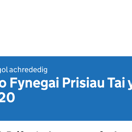
ol achrededig
 Fynegai Prisiau Tai 
020