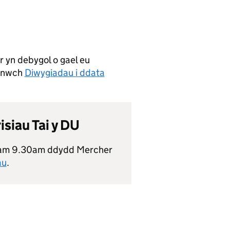
 yn debygol o gael eu
lenwch
Diwygiadau i ddata
siau Tai y DU
0 am 9.30am ddydd Mercher
au
.