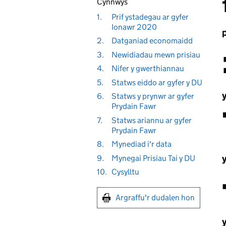
Cynnwys
1.
Prif ystadegau ar gyfer
Ionawr 2020
p
2.
Datganiad economaidd
3.
Newidiadau mewn prisiau
4.
Nifer y gwerthiannau
5.
Statws eiddo ar gyfer y DU
6.
Statws y prynwr ar gyfer
Prydain Fawr
7.
Statws ariannu ar gyfer
Prydain Fawr
8.
Mynediad i'r data
y
9.
Mynegai Prisiau Tai y DU
10.
Cysylltu
Argraffu'r dudalen hon
y