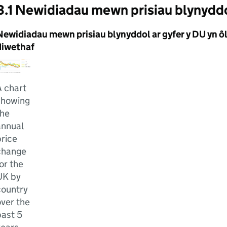
3.1 Newidiadau mewn prisiau blynydd
Newidiadau mewn prisiau blynyddol ar gyfer y DU yn ô
diwethaf
A chart
showing
the
annual
rice
change
or the
UK by
country
ver the
past 5