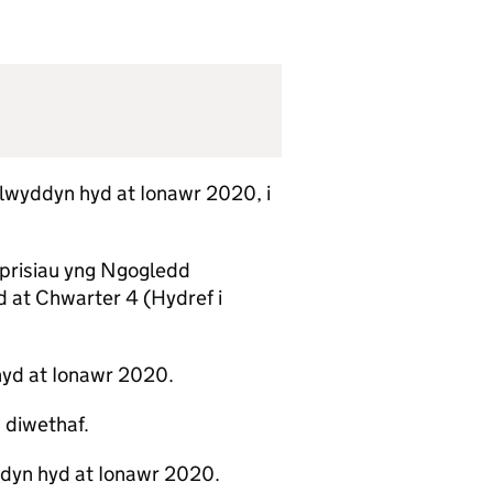
flwyddyn hyd at Ionawr 2020, i
 prisiau yng Ngogledd
 at Chwarter 4 (Hydref i
hyd at Ionawr 2020.
 diwethaf.
ddyn hyd at Ionawr 2020.