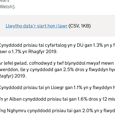
years
(Welsh).
Llwytho data’r siart hon i lawr
(CSV, 1KB)
ynyddodd prisiau tai cyfartalog yn y DU gan 1.3% yn y 
awr o 1.7% yn Rhagfyr 2019.
Ar lefel gwlad, cofnodwyd y twf blynyddol mwyaf mewn
werddon, lle y cynyddodd gan 2.5% dros y flwyddyn hyd
Ragfyr) 2019.
ynyddodd prisiau tai yn Lloegr gan 1.1% yn y flwyddyn 
n yr Alban cynyddodd prisiau tai gan 1.6% dros y 12 mis
Yng Nghymru cynyddodd prisiau tai gan 2.0% yn y flwy