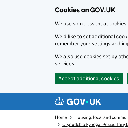
Cookies on GOV.UK
We use some essential cookies 
We’d like to set additional co
remember your settings and im
We also use cookies set by other
services.
Accept additional cookies
Skip to main content
Navigation menu
Home
Housing, local and commun
Crynodeb o Fynegai Prisiau Tai y