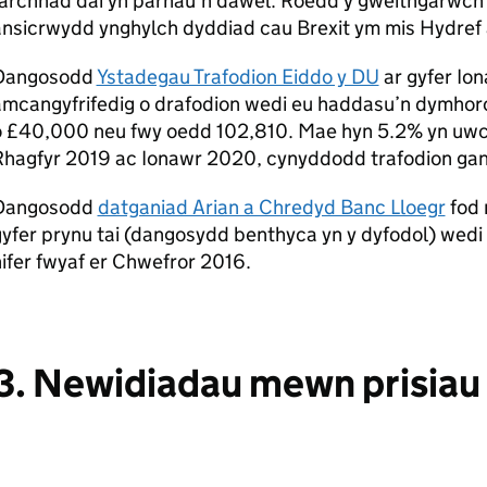
archnad dai yn parhau’n dawel. Roedd y gweithgarwch ar
nsicrwydd ynghylch dyddiad cau Brexit ym mis Hydref a
Dangosodd
Ystadegau Trafodion Eiddo y DU
ar gyfer Ion
amcangyfrifedig o drafodion wedi eu haddasu’n dymhoro
o £40,000 neu fwy oedd 102,810. Mae hyn 5.2% yn uwc
Rhagfyr 2019 ac Ionawr 2020, cynyddodd trafodion gan
Dangosodd
datganiad Arian a Chredyd Banc Lloegr
fod 
yfer prynu tai (dangosydd benthyca yn y dyfodol) wedi
ifer fwyaf er Chwefror 2016.
3. Newidiadau mewn prisiau