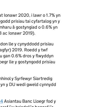
t Ionawr 2020, i lawr o 1.7% yn
odd prisiau tai cyfartalog yn y
mharu â gostyngiad o 0.6% yn
8 ac Ionawr 2019).
don lle y cynyddodd prisiau
agfyr) 2019. Roedd y twf
iau gan 0.6% dros y flwyddyn
egr lle y gostyngodd prisiau
hinol y Syrfewyr Siartredig
d yn y DU wedi gweld cynnydd
 4
Asiantau Banc Lloegr fod y