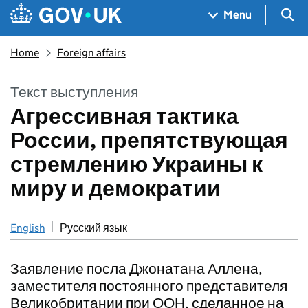
Skip to main content
Navigation menu
Sea
Menu
Home
Foreign affairs
Текст выступления
Агрессивная тактика
России, препятствующая
стремлению Украины к
миру и демократии
English
Русский язык
Заявление посла Джонатана Аллена,
заместителя постоянного представителя
Великобритании при ООН, сделанное на