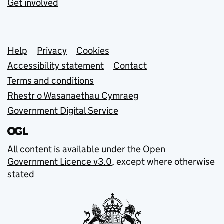
Get involved
Support links
Help
Privacy
Cookies
Accessibility statement
Contact
Terms and conditions
Rhestr o Wasanaethau Cymraeg
Government Digital Service
All content is available under the
Open
Government Licence v3.0
, except where otherwise
stated