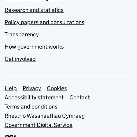
Research and statistics
Policy papers and consultations
Transparency
How government works
Get involved
Support links
Help
Privacy
Cookies
Accessibility statement
Contact
Terms and conditions
Rhestr o Wasanaethau Cymraeg
Government Digital Service