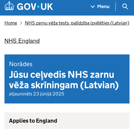
Skip to main content
Navigation menu
Sea
Menu
Home
NHS zarnu vēža tests: palīdzība izvēlēties (Latvian)
NHS England
Norādes
Jūsu ceļvedis NHS zarnu
vēža skrīningam (Latvian)
atjaunināts 23 jūnijā 2025
Applies to England