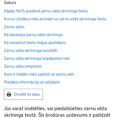
Saturs
Kāpēc NHS piedāvā zarnu vēža skrīninga testu
Kurus cilvēkus mēs aicinām uz zarnu vēža skrīninga testu
Zarnu vēzis
Kā darbojas zarnu vēža skrīnings
Kā izmantot testu mājas apstākļos
Zarnu vēža skrīninga rezultāti
Zarnu vēža skrīninga iespējamie riski
Zarnu vēža simptomi
Kam ir lielāks risks saslimt ar zarnu vēzi
Plašāka informācija un atbalsts
Drukāt šo lapu
Jūs varat izvēlēties, vai piedalīsieties zarnu vēža
skrīninga testā. Šīs brošūras uzdevums ir palīdzēt