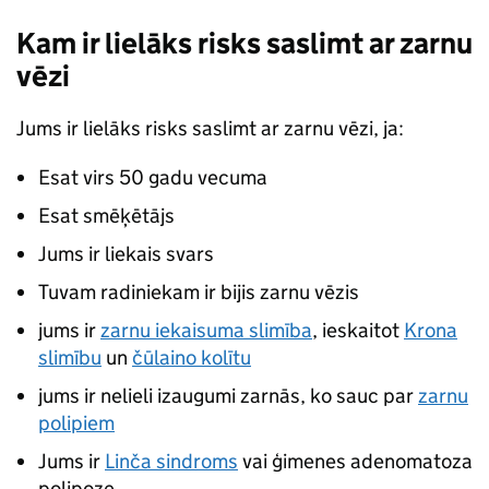
Kam ir lielāks risks saslimt ar zarnu
vēzi
Jums ir lielāks risks saslimt ar zarnu vēzi, ja:
Esat virs 50 gadu vecuma
Esat smēķētājs
Jums ir liekais svars
Tuvam radiniekam ir bijis zarnu vēzis
jums ir
zarnu iekaisuma slimība
, ieskaitot
Krona
slimību
un
čūlaino kolītu
jums ir nelieli izaugumi zarnās, ko sauc par
zarnu
polipiem
Jums ir
Linča sindroms
vai ģimenes adenomatoza
polipoze.