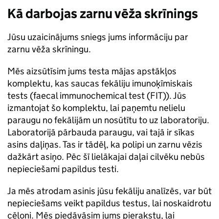
Kā darbojas zarnu vēža skrīnings
Jūsu uzaicinājums sniegs jums informāciju par
zarnu vēža skrīningu.
Mēs aizsūtīsim jums testa mājas apstākļos
komplektu, kas saucas fekāliju imunoķīmiskais
tests (faecal immunochemical test (FIT)). Jūs
izmantojat šo komplektu, lai paņemtu nelielu
paraugu no fekālijām un nosūtītu to uz laboratoriju.
Laboratorijā pārbauda paraugu, vai tajā ir sīkas
asins daļiņas. Tas ir tādēļ, ka polipi un zarnu vēzis
dažkārt asiņo. Pēc šī lielākajai daļai cilvēku nebūs
nepieciešami papildus testi.
Ja mēs atrodam asinis jūsu fekāliju analīzēs, var būt
nepieciešams veikt papildus testus, lai noskaidrotu
cēloni. Mēs piedāvāsim jums pierakstu, lai