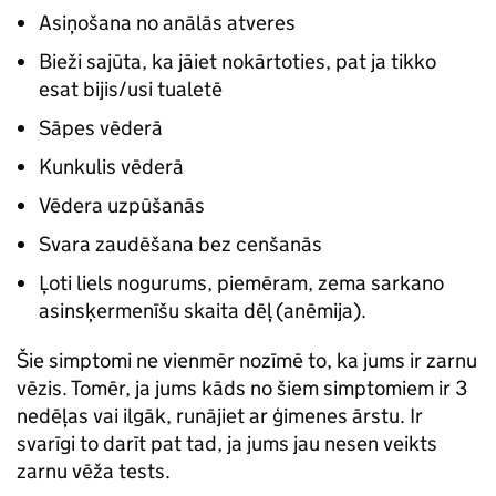
Asiņošana no anālās atveres
Bieži sajūta, ka jāiet nokārtoties, pat ja tikko
esat bijis/usi tualetē
Sāpes vēderā
Kunkulis vēderā
Vēdera uzpūšanās
Svara zaudēšana bez cenšanās
Ļoti liels nogurums, piemēram, zema sarkano
asinsķermenīšu skaita dēļ (anēmija).
Šie simptomi ne vienmēr nozīmē to, ka jums ir zarnu
vēzis. Tomēr, ja jums kāds no šiem simptomiem ir 3
nedēļas vai ilgāk, runājiet ar ģimenes ārstu. Ir
svarīgi to darīt pat tad, ja jums jau nesen veikts
zarnu vēža tests.