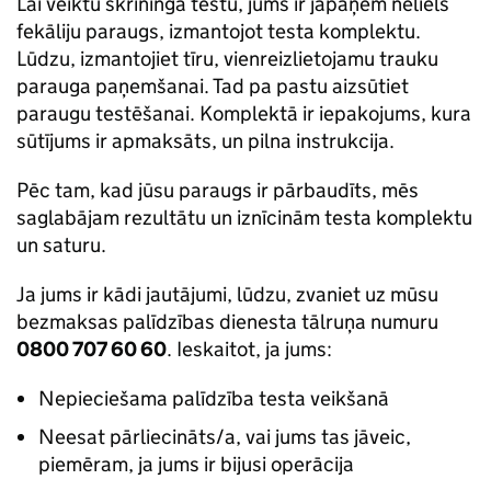
Lai veiktu skrīninga testu, jums ir jāpaņem neliels
fekāliju paraugs, izmantojot testa komplektu.
Lūdzu, izmantojiet tīru, vienreizlietojamu trauku
parauga paņemšanai. Tad pa pastu aizsūtiet
paraugu testēšanai. Komplektā ir iepakojums, kura
sūtījums ir apmaksāts, un pilna instrukcija.
Pēc tam, kad jūsu paraugs ir pārbaudīts, mēs
saglabājam rezultātu un iznīcinām testa komplektu
un saturu.
Ja jums ir kādi jautājumi, lūdzu, zvaniet uz mūsu
bezmaksas palīdzības dienesta tālruņa numuru
0800 707 60 60
. Ieskaitot, ja jums:
Nepieciešama palīdzība testa veikšanā
Neesat pārliecināts/a, vai jums tas jāveic,
piemēram, ja jums ir bijusi operācija