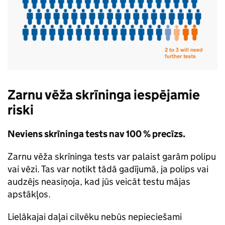
Zarnu vēža skrīninga iespējamie
riski
Neviens skrīninga tests nav 100 % precīzs.
Zarnu vēža skrīninga tests var palaist garām polipu
vai vēzi. Tas var notikt tādā gadījumā, ja polips vai
audzējs neasiņoja, kad jūs veicāt testu mājas
apstākļos.
Lielākajai daļai cilvēku nebūs nepieciešami