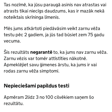
Tas nozīmē, ka jūsu paraugā asinis nav atrastas vai
atrasts tikai niecīgs daudzums, kas ir mazāk nekā
noteiktais skrīninga līmenis.
Mēs jums atkārtoti piedāvāsim veikt zarnu vēža
testu pēc 2 gadiem, ja jūs tad būsiet zem 75 gadu
vecuma.
Šis rezultāts
negarantē
to, ka jums nav zarnu vēža.
Zarnu vēzis var tomēr attīstīties nākotnē.
Apmeklējiet savu ģimenes ārstu, ka jums ir vai
rodas zarnu vēža simptomi.
Nepieciešami papildus testi
Apmēram 2lidz 3 no 100 cilvēkiem saņem šo
rezultātu.