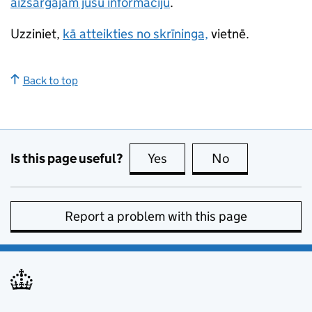
aizsargājam jūsu informāciju
.
Uzziniet,
kā atteikties no skrīninga,
vietnē.
Back to top
Is this page useful?
Yes
this page is useful
No
this page is no
Report a problem with this page