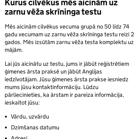
Kurus cilvēkus mēs aicinām uz
zarnu vēža skrīninga testu
Mēs aicinām cilvēkus vecuma grupā no 50 līdz 74
gadu vecumam uz zarnu vēža skrīninga testu reizi 2
gados. Mēs izsūtām zarnu vēža testa komplektu uz
mājām.
Lai jūs aicinātu uz testu, jums ir jābūt reģistrētiem
ģimenes ārsta praksē un jābūt Anglijas
iedzīvotājam. Jūsu ģimenes ārsta prakse iesniedz
mums jūsu kontaktinformāciju. Lūdzu
pārliecinieties, ka ārstam ir pareiza informācija,
ieskaitot jūsu:
Vārdu, uzvārdu
Dzimšanas datumu
Adresi