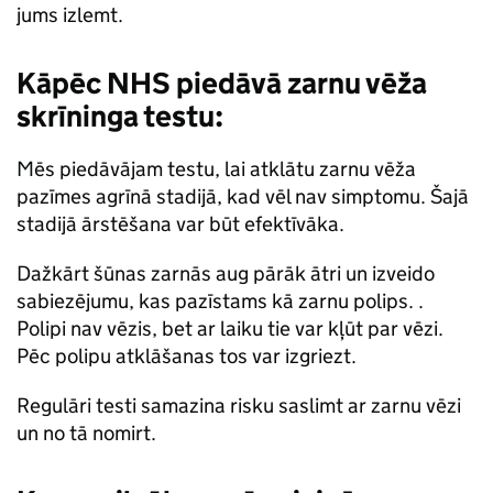
jums izlemt.
Kāpēc NHS piedāvā zarnu vēža
skrīninga testu:
Mēs piedāvājam testu, lai atklātu zarnu vēža
pazīmes agrīnā stadijā, kad vēl nav simptomu. Šajā
stadijā ārstēšana var būt efektīvāka.
Dažkārt šūnas zarnās aug pārāk ātri un izveido
sabiezējumu, kas pazīstams kā zarnu polips. .
Polipi nav vēzis, bet ar laiku tie var kļūt par vēzi.
Pēc polipu atklāšanas tos var izgriezt.
Regulāri testi samazina risku saslimt ar zarnu vēzi
un no tā nomirt.