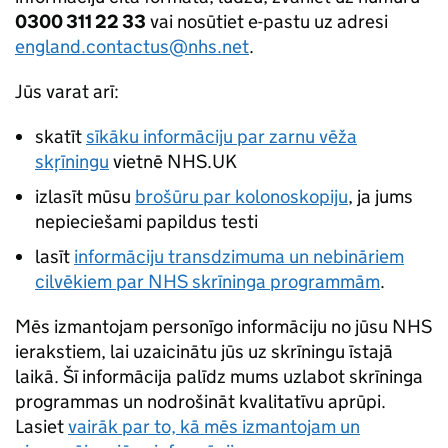
0300 311 22 33
vai nosūtiet e-pastu uz adresi
england.contactus@nhs.net
.
Jūs varat arī:
skatīt
sīkāku informāciju par zarnu vēža
skŗīningu
vietnē NHS.UK
izlasīt mūsu
brošūru par kolonoskopiju
, ja jums
nepieciešami papildus testi
lasīt
informāciju transdzimuma un nebināriem
cilvēkiem par NHS skrīninga programmām
.
Mēs izmantojam personīgo informāciju no jūsu NHS
ierakstiem, lai uzaicinātu jūs uz skrīningu īstajā
laikā. Šī informācija palīdz mums uzlabot skrīninga
programmas un nodrošināt kvalitatīvu aprūpi.
Lasiet
vairāk par to, kā mēs izmantojam un