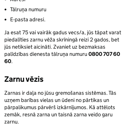
Tālruņa numuru
E-pasta adresi.
Ja esat 75 vai vairāk gadus vecs/a, jūs tāpat varat
piedalīties zarnu vēža skrīningā reizi 2 gados, bet
jūs netiksiet aicināti. Zvaniet uz bezmaksas
palīdzības dienesta tālruņa numuru
0800 707 60
60
.
Zarnu vēzis
Zarnas ir daļa no jūsu gremošanas sistēmas. Tās
uzņem barības vielas un ūdeni no pārtikas un
pārpalikumus pārvērš izkārnījumos. Kā attēlots
zemāk, resnā zarna un taisnā zarna veido garu
zarnu.