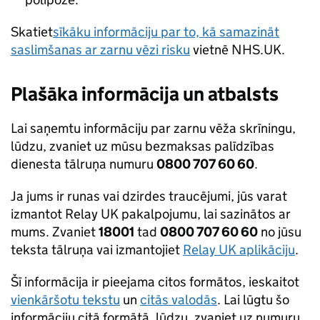
Skatiet
sīkāku informāciju par to, kā samazināt
saslimšanas ar zarnu vēzi risku
vietnē NHS.UK.
Plašāka informācija un atbalsts
Lai saņemtu informāciju par zarnu vēža skrīningu,
lūdzu, zvaniet uz mūsu bezmaksas palīdzības
dienesta tālruņa numuru
0800 707 60 60
.
Ja jums ir runas vai dzirdes traucējumi, jūs varat
izmantot Relay UK pakalpojumu, lai sazinātos ar
mums. Zvaniet
18001
tad
0800 707 60 60
no jūsu
teksta tālruņa vai izmantojiet
Relay UK aplikāciju
.
Šī informācija ir pieejama citos formātos, ieskaitot
vienkāršotu tekstu
un
citās valodās
. Lai lūgtu šo
informāciju citā formātā, lūdzu, zvaniet uz numuru