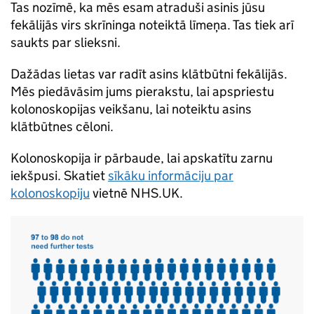
Tas nozīmē, ka mēs esam atraduši asinis jūsu
fekālijās virs skrīninga noteiktā līmeņa. Tas tiek arī
saukts par slieksni.
Dažādas lietas var radīt asins klātbūtni fekālijās.
Mēs piedāvāsim jums pierakstu, lai apspriestu
kolonoskopijas veikšanu, lai noteiktu asins
klātbūtnes cēloni.
Kolonoskopija ir pārbaude, lai apskatītu zarnu
iekšpusi. Skatiet
sīkāku informāciju par
kolonoskopiju
vietnē NHS.UK.