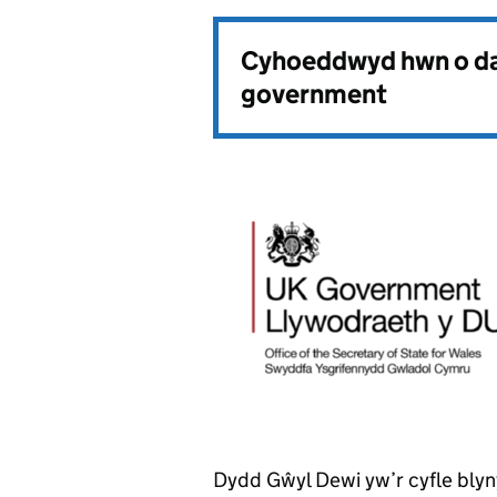
Cyhoeddwyd hwn o da
government
Dydd Gŵyl Dewi yw’r cyfle blyn