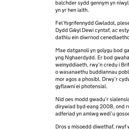
balchder sydd gennym yn niwylli
yn yr hen iaith.
Fel Ysgrifennydd Gwladol, ples
Dydd Gŵyl Dewi cyntaf, ac est
dathlu ein diwrnod cenedlaeth
Mae datganoli yn golygu bod g
yng Nghaerdydd. Er bod gwaha
weinyddiaeth, rwy’n credu i Br
o wasanaethu buddiannau pobl 
mor agos a phosibl. Drwy’r cyd
gyflawni ei photensial.
Nid oes modd gwadu’r sialensi
dirywiad byd-eang 2008, ond rwy
adferiad yn amlwg wedi’u gos
Dros y misoedd diwethaf, rwy