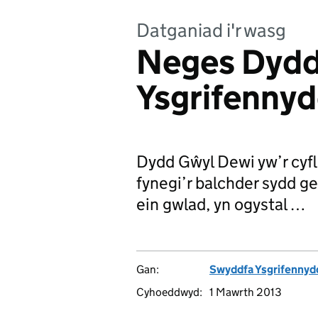
Datganiad i'r wasg
Neges Dydd
Ysgrifenny
Dydd Gŵyl Dewi yw’r cyf
fynegi’r balchder sydd g
ein gwlad, yn ogystal …
Gan:
Swyddfa Ysgrifennyd
Cyhoeddwyd:
1 Mawrth 2013