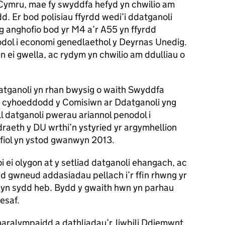
Cymru, mae fy swyddfa hefyd yn chwilio am
rdd. Er bod polisiau ffyrdd wedi’i ddatganoli
ag anghofio bod yr M4 a’r A55 yn ffyrdd
dol i economi genedlaethol y Deyrnas Unedig.
 ei gwella, ac rydym yn chwilio am ddulliau o
atganoli yn rhan bwysig o waith Swyddfa
 cyhoeddodd y Comisiwn ar Ddatganoli yng
 datganoli pwerau ariannol penodol i
aeth y DU wrthi’n ystyried yr argymhellion
rfiol yn ystod gwanwyn 2013.
 ei olygon at y setliad datganoli ehangach, ac
lid gwneud addasiadau pellach i’r ffin rhwng yr
 hyn sydd heb. Bydd y gwaith hwn yn parhau
nesaf.
aralympaidd a dathliadau’r Jiwbili Ddiemwnt