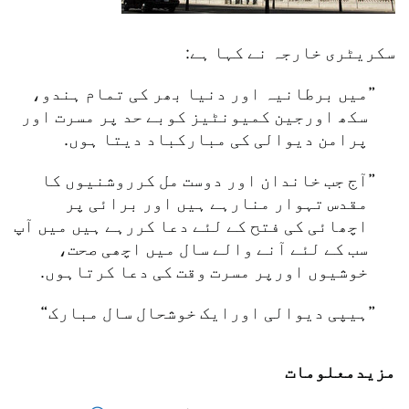
سکریٹری خارجہ نے کہا ہے:
میں برطانیہ اور دنیا بھر کی تمام ہندو،
سکھ اورجین کمیونٹیز کوبے حد پر مسرت اور
پرامن دیوالی کی مبارکباد دیتا ہوں.
آج جب خاندان اور دوست مل کرروشنیوں کا
مقدس تہوار منارہے ہیں اور برائی پر
اچھائی کی فتح کے لئے دعا کررہے ہیں میں آپ
سب کے لئے آنے والے سال میں اچھی صحت،
خوشیوں اورپر مسرت وقت کی دعا کرتاہوں.
ہیپی دیوالی اورایک خوشحال سال مبارک
مزیدمعلومات