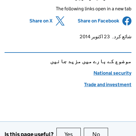
The following links open in a new tab
(opens in new tab)
Share on X
(opens in new tab)
Share on Facebook
Updates to this page
شائع کردہ 23 اکتوبر 2014
موضوع کے بارے میں مزید جانیں
National security
Trade and investment
Is this page useful?
Yes
this page is useful
No
this page is no