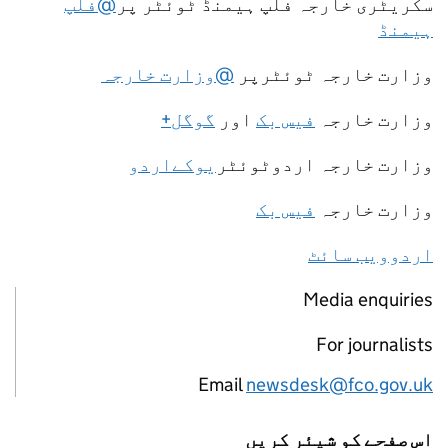
سکریٹری خارجہ فلپ ہیمنڈ ٹوئٹر پر
@فلپ
ہیمنڈ
وزارت خارجہ ٹوئٹرپر
@وزارت خارجہ
وزارت خارجہ
فیس بک
اور
گوگل+
وزارت خارجہ اردوٹوئٹر
یوکےاردو
وزارت خارجہ
فیس بک
اردوویب سائٹ
Media enquiries
For journalists
Email
newsdesk@fco.gov.uk
اس صفحے کو شیئر کریں