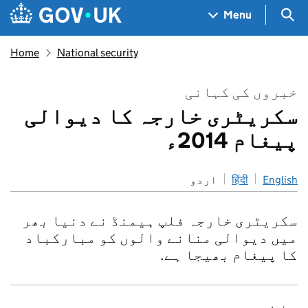
Skip to main content
Navigation menu
Sea
Menu
Home
National security
خبروں کی کہانی
سکریٹری خارجہ کا دیوالی
پیغام 2014ء
اردو
हिंदी
English
سکریٹری خارجہ فلپ ہیمنڈ نے دنیا بھر
میں دیوالی منانے والوں کو مبارکباد
کا پیغام بھیجا ہے.