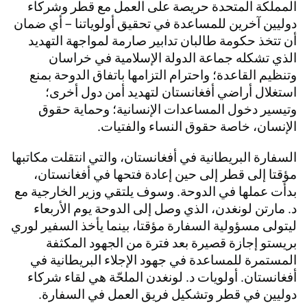
المملكة المتحدة حريصة على العمل مع قطر وشركاء
دوليين آخرين للمساعدة في تحقيق أولوياتنا – أي ضمان
أن تتخذ حكومة طالبان تدابير صارمة لمواجهة التهديد
الذي تشكله جماعة الدولة الإسلامية في خراسان
وتنظيم القاعدة؛ واحترام التزامها باتفاق الدوحة بمنع
استغلال أراضي أفغانستان لتهديد أمن دول أخرى؛
وتيسير دخول المساعدات الإنسانية؛ وحماية حقوق
الإنسان، خاصة حقوق النساء والفتيات.
السفارة البريطانية في أفغانستان، والتي انتقلت مكاتبها
مؤقتا إلى قطر إلى حين إعادة فتحها في أفغانستان،
بدأت عملها في الدوحة. وسوف يلتقي وزير الخارجية مع
د. مارتن لونغدن، الذي وصل إلى الدوحة يوم الأربعاء
ليتولى مسؤولية السفارة مؤقتا، بينما يأخذ السفير لوري
بريستو إجازة قصيرة بعد فترة من الجهود المكثفة
المستمرة للمساعدة في جهود الإجلاء البريطانية في
أفغانستان. أولويات د. لونغدن الملحّة هي لقاء شركاء
دوليين في قطر وتشكيل فريق العمل في السفارة.