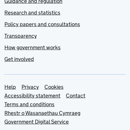
Guidance and regulation
Research and statistics
Policy papers and consultations
Transparency
How government works
Get involved
Support links
Help
Privacy
Cookies
Accessibility statement
Contact
Terms and conditions
Rhestr o Wasanaethau Cymraeg
Government Digital Service