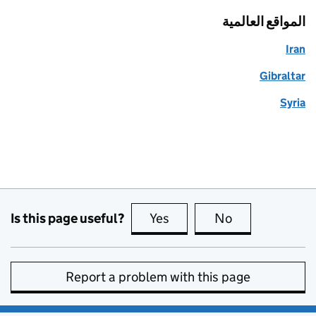
المواقع العالمية
Iran
Gibraltar
Syria
Is this page useful?
Yes
this page is useful
No
this page is no
Report a problem with this page