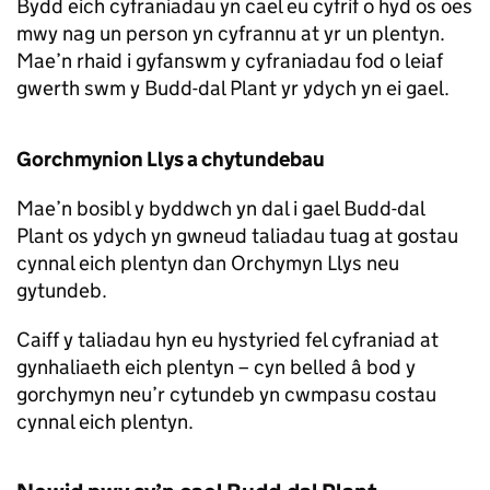
Bydd eich cyfraniadau yn cael eu cyfrif o hyd os oes
mwy nag un person yn cyfrannu at yr un plentyn.
Mae’n rhaid i gyfanswm y cyfraniadau fod o leiaf
gwerth swm y Budd-dal Plant yr ydych yn ei gael.
Gorchmynion Llys a chytundebau
Mae’n bosibl y byddwch yn dal i gael Budd-dal
Plant os ydych yn gwneud taliadau tuag at gostau
cynnal eich plentyn dan Orchymyn Llys neu
gytundeb.
Caiff y taliadau hyn eu hystyried fel cyfraniad at
gynhaliaeth eich plentyn – cyn belled â bod y
gorchymyn neu’r cytundeb yn cwmpasu costau
cynnal eich plentyn.