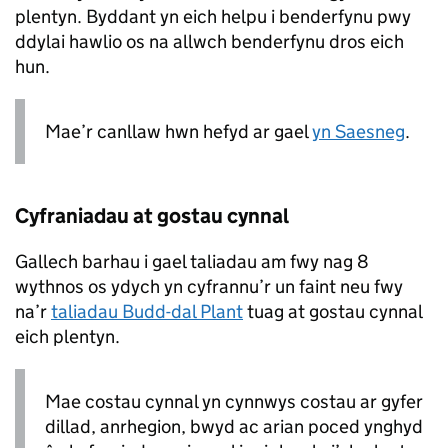
plentyn. Byddant yn eich helpu i benderfynu pwy
ddylai hawlio os na allwch benderfynu dros eich
hun.
Mae’r canllaw hwn hefyd ar gael
yn Saesneg
.
Cyfraniadau at gostau cynnal
Gallech barhau i gael taliadau am fwy nag 8
wythnos os ydych yn cyfrannu’r un faint neu fwy
na’r
taliadau Budd-dal Plant
tuag at gostau cynnal
eich plentyn.
Mae costau cynnal yn cynnwys costau ar gyfer
dillad, anrhegion, bwyd ac arian poced ynghyd