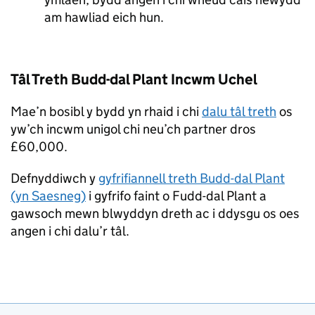
am hawliad eich hun.
Tâl Treth Budd-dal Plant Incwm Uchel
Mae’n bosibl y bydd yn rhaid i chi
dalu tâl treth
os
yw’ch incwm unigol chi neu’ch partner dros
£60,000.
Defnyddiwch y
gyfrifiannell treth Budd-dal Plant
(yn Saesneg)
i gyfrifo faint o Fudd-dal Plant a
gawsoch mewn blwyddyn dreth ac i ddysgu os oes
angen i chi dalu’r tâl.