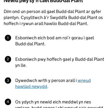
Newid pwy sy’n cael Budd-dal Plant
Dim ond un person all gael Budd-dal Plant ar gyfer
plentyn. Cysylltwch â’r Swyddfa Budd-dal Plant os
hoffech i rywun arall hawlio Budd-dal Plant.
Esboniwch eich bod am roi’r gorau i gael
Budd-dal Plant.
Esboniwch pwy hoffech gael y Budd-dal Plant
yn lle.
Dywedwch wrth y person arall i
wneud
hawliad newydd
.
Os ydych yn newid eich meddwl yn nes
ymlaen, bydd angen i chi wneud cais newydd