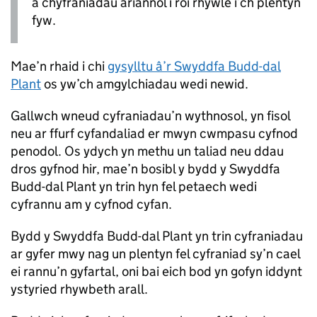
â chyfraniadau ariannol i roi rhywle i’ch plentyn
fyw.
Mae’n rhaid i chi
gysylltu â’r Swyddfa Budd-dal
Plant
os yw’ch amgylchiadau wedi newid.
Gallwch wneud cyfraniadau’n wythnosol, yn fisol
neu ar ffurf cyfandaliad er mwyn cwmpasu cyfnod
penodol. Os ydych yn methu un taliad neu ddau
dros gyfnod hir, mae’n bosibl y bydd y Swyddfa
Budd-dal Plant yn trin hyn fel petaech wedi
cyfrannu am y cyfnod cyfan.
Bydd y Swyddfa Budd-dal Plant yn trin cyfraniadau
ar gyfer mwy nag un plentyn fel cyfraniad sy’n cael
ei rannu’n gyfartal, oni bai eich bod yn gofyn iddynt
ystyried rhywbeth arall.