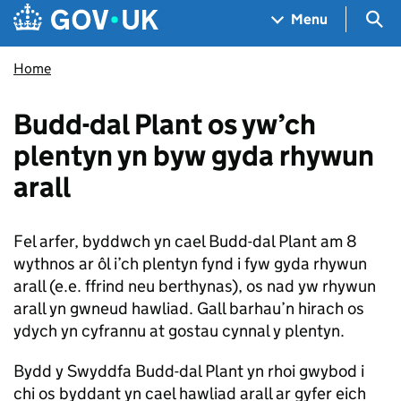
Skip to main content
Navigation menu
Sea
Menu
Home
Budd-dal Plant os yw’ch
plentyn yn byw gyda rhywun
arall
Fel arfer, byddwch yn cael Budd-dal Plant am 8
wythnos ar ôl i’ch plentyn fynd i fyw gyda rhywun
arall (e.e. ffrind neu berthynas), os nad yw rhywun
arall yn gwneud hawliad. Gall barhau’n hirach os
ydych yn cyfrannu at gostau cynnal y plentyn.
Bydd y Swyddfa Budd-dal Plant yn rhoi gwybod i
chi os byddant yn cael hawliad arall ar gyfer eich