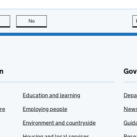
this page is useful
No
this page is not useful
n
Gov
Education and learning
Depa
are
Employing people
New
Environment and countryside
Guida
Housing and local services
Resea