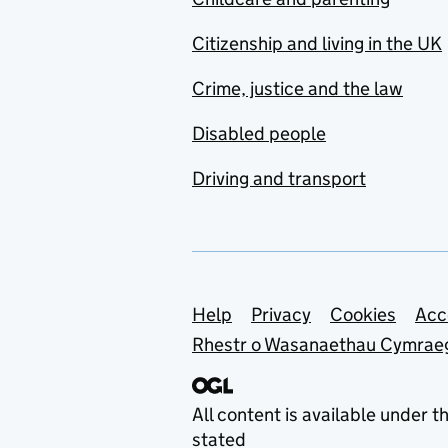
Citizenship and living in the UK
Crime, justice and the law
Disabled people
Driving and transport
Support links
Help
Privacy
Cookies
Acc
Rhestr o Wasanaethau Cymrae
All content is available under t
stated