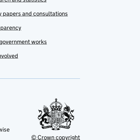
y papers and consultations
sparency
government works
nvolved
wise
© Crown copyright