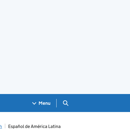
Search GOV.UK
Menu
h
Español de América Latina