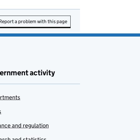
Report a problem with this page
ernment activity
rtments
s
nce and regulation
rch and statistics