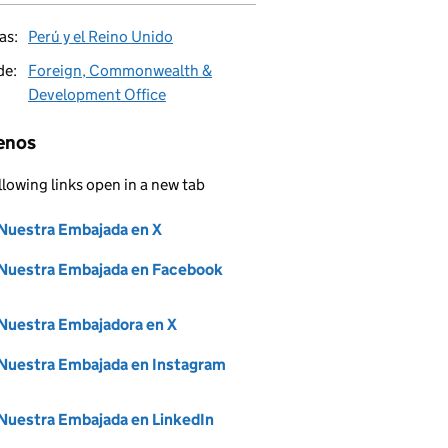
as:
Perú y el Reino Unido
de:
Foreign, Commonwealth &
Development Office
enos
llowing links open in a new tab
Nuestra Embajada en X
Share on
(opens in new tab)
Nuestra Embajada en Facebook
Share on
(opens in new tab)
Nuestra Embajadora en X
Share on
(opens in new tab)
Nuestra Embajada en Instagram
Share on
(opens in new tab)
Nuestra Embajada en LinkedIn
Share on
(opens in new tab)