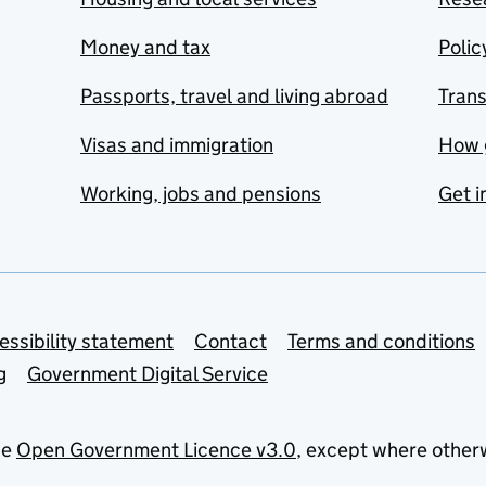
Money and tax
Polic
Passports, travel and living abroad
Tran
Visas and immigration
How 
Working, jobs and pensions
Get i
essibility statement
Contact
Terms and conditions
g
Government Digital Service
he
Open Government Licence v3.0
, except where other