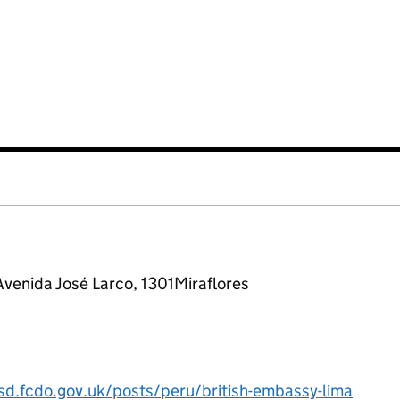
venida José Larco, 1301Miraflores
sd.fcdo.gov.uk/posts/peru/british-embassy-lima