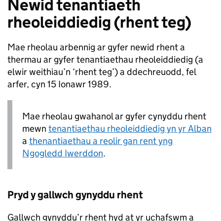
Newid tenantiaeth
rheoleiddiedig (rhent teg)
Mae rheolau arbennig ar gyfer newid rhent a
thermau ar gyfer tenantiaethau rheoleiddiedig (a
elwir weithiau’n ‘rhent teg’) a ddechreuodd, fel
arfer, cyn 15 Ionawr 1989.
Mae rheolau gwahanol ar gyfer cynyddu rhent
mewn
tenantiaethau rheoleiddiedig yn yr Alban
a
thenantiaethau a reolir gan rent yng
Ngogledd Iwerddon
.
Pryd y gallwch gynyddu rhent
Gallwch gynyddu’r rhent hyd at yr uchafswm a