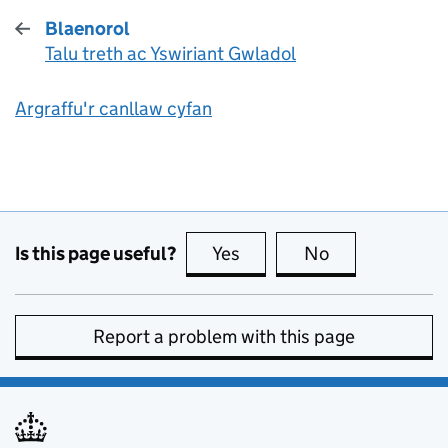
Blaenorol
Talu treth ac Yswiriant Gwladol
:
Argraffu'r canllaw cyfan
Is this page useful?
Yes
this page is useful
No
this page is no
Report a problem with this page