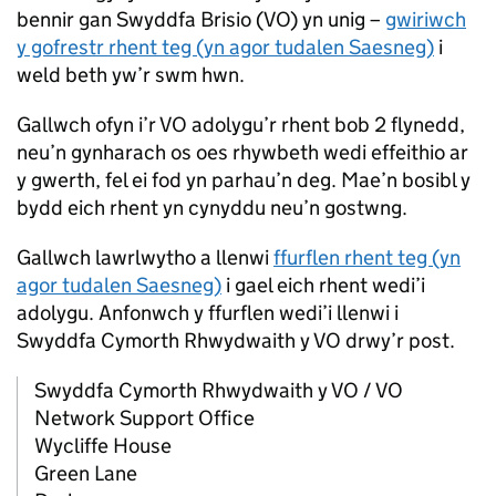
bennir gan Swyddfa Brisio (
VO
) yn unig –
gwiriwch
y gofrestr rhent teg (yn agor tudalen Saesneg)
i
weld beth yw’r swm hwn.
Gallwch ofyn i’r
VO
adolygu’r rhent bob 2 flynedd,
neu’n gynharach os oes rhywbeth wedi effeithio ar
y gwerth, fel ei fod yn parhau’n deg. Mae’n bosibl y
bydd eich rhent yn cynyddu neu’n gostwng.
Gallwch lawrlwytho a llenwi
ffurflen rhent teg (yn
agor tudalen Saesneg)
i gael eich rhent wedi’i
adolygu. Anfonwch y ffurflen wedi’i llenwi i
Swyddfa Cymorth Rhwydwaith y
VO
drwy’r post.
Swyddfa Cymorth Rhwydwaith y
VO
/
VO
Network Support Office
Wycliffe House
Green Lane