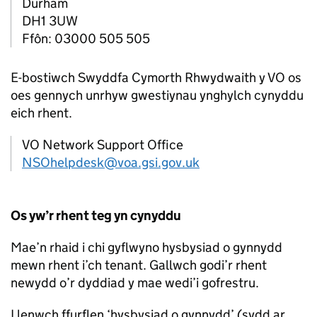
Durham
DH1 3UW
Ffôn: 03000 505 505
E-bostiwch Swyddfa Cymorth Rhwydwaith y
VO
os
oes gennych unrhyw gwestiynau ynghylch cynyddu
eich rhent.
VO Network Support Office
NSOhelpdesk@voa.gsi.gov.uk
Os yw’r rhent teg yn cynyddu
Mae’n rhaid i chi gyflwyno hysbysiad o gynnydd
mewn rhent i’ch tenant. Gallwch godi’r rhent
newydd o’r dyddiad y mae wedi’i gofrestru.
Llenwch ffurflen ‘hysbysiad o gynnydd’ (sydd ar