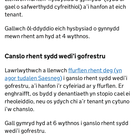
gael o safwerthydd cyfreithiol) a’i hanfon at eich
tenant.
Gallwch ôl-ddyddio eich hysbysiad o gynnydd
mewn rhent am hyd at 4 wythnos.
Canslo rhent sydd wedi’i gofrestru
Lawrlwythwch a llenwch
ffurflen rhent deg (yn
agor tudalen Saesneg)
i ganslo rhent sydd wedi’i
gofrestru, a’i hanfon i’r cyfeiriad ar y ffurflen. Er
enghraifft, os bydd y denantiaeth yn stopio cael ei
rheoleiddio, neu os ydych chi a’r tenant yn cytuno
i’w chanslo.
Gall gymryd hyd at 6 wythnos i ganslo rhent sydd
wedi’i gofrestru.