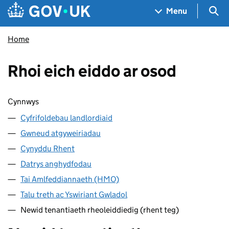
Skip to main content
Navigation menu
Sea
Menu
Home
Rhoi eich eiddo ar osod
Sgipio cynnwys
Cynnwys
Cyfrifoldebau landlordiaid
Gwneud atgyweiriadau
Cynyddu Rhent
Datrys anghydfodau
Tai Amlfeddiannaeth (HMO)
Talu treth ac Yswiriant Gwladol
Newid tenantiaeth rheoleiddiedig (rhent teg)