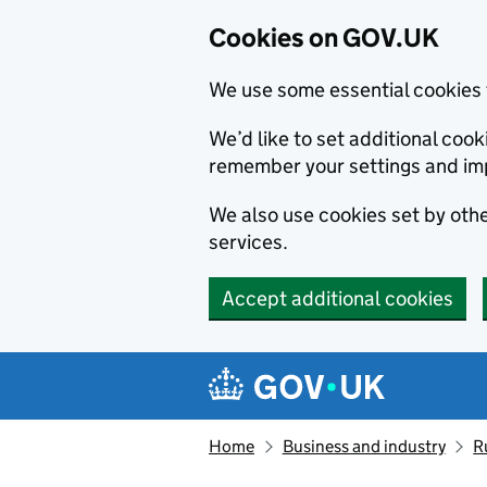
Cookies on GOV.UK
We use some essential cookies 
We’d like to set additional co
remember your settings and im
We also use cookies set by other
services.
Accept additional cookies
Skip to main content
Navigation menu
Home
Business and industry
R