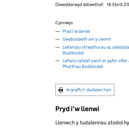
Diweddarwyd ddiwethaf:
16 Ebrill 
Cynnwys
Pryd i’w llenwi
Gwybodaeth am y cwmni
Lwfansau strwythurau ac adeila
Buddsoddi
Lwfans cyfalaf uwch ar gyfer off
Pharthau Buddsoddi
Argraffu'r dudalen hon
Pryd i’w llenwi
Llenwch y tudalennau atodol hy