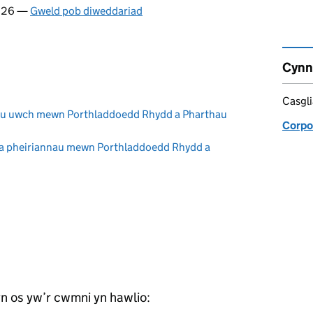
2026 —
Gweld pob diweddariad
Cynn
Casgl
dau uwch mewn Porthladdoedd Rhydd a Pharthau
Corpo
er a pheiriannau mewn Porthladdoedd Rhydd a
n os yw’r cwmni yn hawlio: