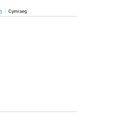
h
Cymraeg