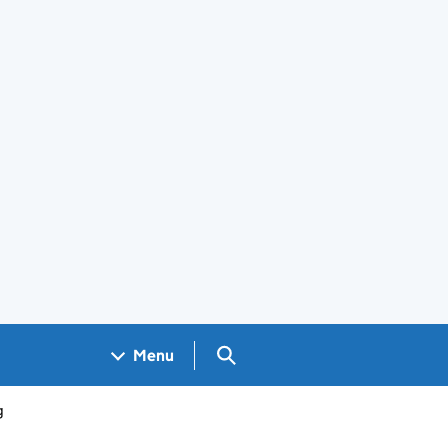
Search GOV.UK
Menu
g