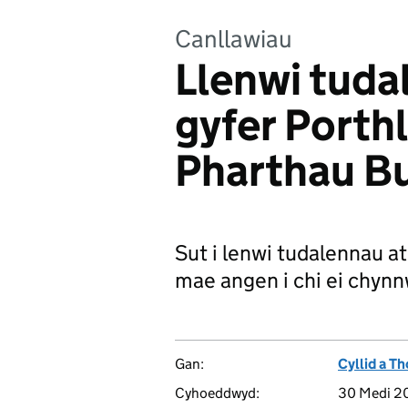
Canllawiau
Llenwi tud
gyfer Porth
Pharthau B
Sut i lenwi tudalennau 
mae angen i chi ei chynn
Gan:
Cyllid a Th
Cyhoeddwyd:
30 Medi 2