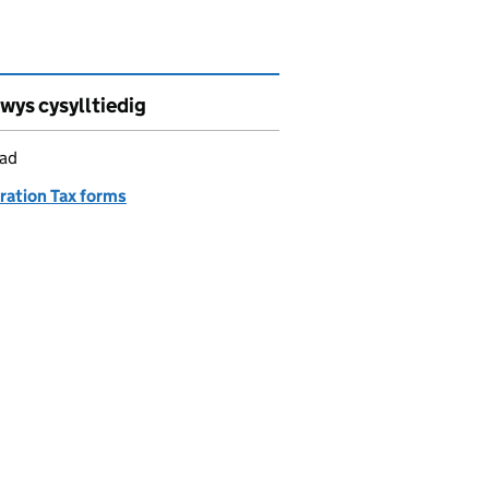
wys cysylltiedig
iad
ration Tax forms