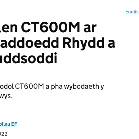
Englis
alen CT600M ar
laddoedd Rhydd a
uddsoddi
atodol CT600M a pha wybodaeth y
wys.
ollau EF
022