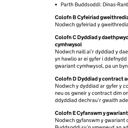
Parth Buddsoddi: Dinas-Ran
Colofn B Cyfeiriad gweithredi
Nodwch gyfeiriad y gweithredi
Colofn C Dyddiad y daethpwyd 
cymhwysol
Nodwch naill ai’r dyddiad y da
yn hawlio ar ei gyfer i ddefnyd
gwariant cymhwysol, pa un byn
Colofn D Dyddiad y contract a
Nodwch y dyddiad ar gyfer y co
neu os gwneir y contract dim on
ddyddiad dechrau’r gwaith ade
Colofn E Cyfanswm y gwarian
Nodwch gyfanswm y gwariant 
Buddsoddi sy’n ymwneud ag ade