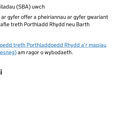
iladau (
SBA
) uwch
) ar gyfer offer a pheiriannau ar gyfer gwariant
fle treth Porthladd Rhydd neu Barth
eoedd treth Porthladdoedd Rhydd a’r mapiau
aesneg)
am ragor o wybodaeth.
i