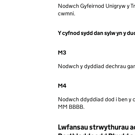
Nodwch Gyfeirnod Unigryw y Tret
cwmni.
Y cyfnod sydd dan sylw yn y dud
M3
Nodwch y dyddiad dechrau gan
M4
Nodwch ddyddiad dod i ben y c
MM BBBB.
Lwfansau strwythurau 