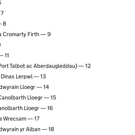
6
 7
— 8
a Cromarty Firth — 9
0
— 11
Port Talbot ac Aberdaugleddau) — 12
 Dinas Lerpwl — 13
dwyrain Lloegr — 14
Canolbarth Lloegr — 15
anolbarth Lloegr — 16
t a Wrecsam — 17
dwyrain yr Alban — 18