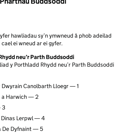
 Pharthau Buddsoddi
yfer hawliadau sy’n ymwneud â phob adeilad
cael ei wneud ar ei gyfer.
 Rhydd neu’r Parth Buddsoddi
eoliad y Porthladd Rhydd neu’r Parth Buddsoddi
 Dwyrain Canolbarth Lloegr — 1
e a Harwich — 2
 3
 Dinas Lerpwl — 4
a De Dyfnaint — 5