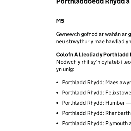
Porthladdoedd Rhydd a
M5
Gwnewch gofnod ar wahân ar g
neu strwythur y mae hawliad yn 
Colofn A Lleoliad y Porthladd
Nodwch y rhif sy’n cyfateb i l
yn unig:
Porthladd Rhydd: Maes awyr
Porthladd Rhydd: Felixstow
Porthladd Rhydd: Humber —
Porthladd Rhydd: Rhanbarth
Porthladd Rhydd: Plymouth 