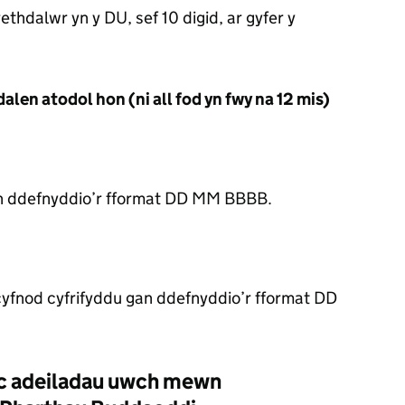
hdalwr yn y DU, sef 10 digid, ar gyfer y
alen atodol hon (ni all fod yn fwy na 12 mis)
 ddefnyddio’r fformat DD MM BBBB.
yfnod cyfrifyddu gan ddefnyddio’r fformat DD
ac adeiladau uwch mewn