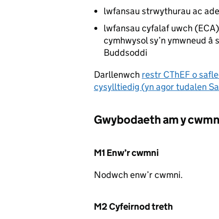
lwfansau strwythurau ac ade
lwfansau cyfalaf uwch (
ECA
cymhwysol sy’n ymwneud â sa
Buddsoddi
Darllenwch
restr CThEF o safl
cysylltiedig (yn agor tudalen S
Gwybodaeth am y cwmn
M1 Enw’r cwmni
Nodwch enw’r cwmni.
M2 Cyfeirnod treth