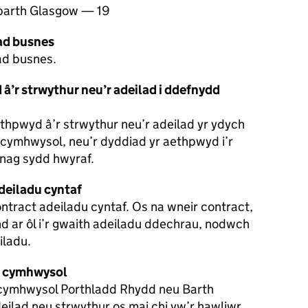
barth Glasgow — 19
ad busnes
ad busnes.
â’r strwythur neu’r adeilad i ddefnydd
ethpwyd â’r strwythur neu’r adeilad yr ydych
d cymhwysol, neu’r dyddiad yr aethpwyd i’r
nag sydd hwyraf.
deiladu cyntaf
ntract adeiladu cyntaf. Os na wneir contract,
d ar ôl i’r gwaith adeiladu ddechrau, nodwch
iladu.
t cymhwysol
cymhwysol Porthladd Rhydd neu Barth
ilad neu strwythur os mai chi yw’r hawliwr