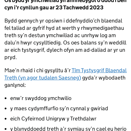
Os bydd yr ymchwiliad yn annhebygol o ddod i ben
cyn i’r cynllun gau ar 23 Tachwedd 2023
Bydd gennych yr opsiwn i ddefnyddio’ch blaendal
fel taliad ar gyfrif hyd at werth y rhwymedigaethau
treth sy’n destun ymchwiliad ac unrhyw log am
dalu’n hwyr cysylltiedig. Os oes balans sy’n weddill
ar eich tystysgrif, dylech ofyn am ad-daliad ar yr un
pryd.
Mae’n rhaid i chi gysylltu â’r
Tîm Tystysgrif Blaendal
Treth (yn agor tudalen Saesneg)
gyda’r wybodaeth
ganlynol:
enw’r swyddog ymchwilio
y maes cydymffurfio sy’n cynnal y gwiriad
eich Cyfeirnod Unigryw y Trethdalwr
y blynyddoedd treth a’r symiau sy’n cael eu herio