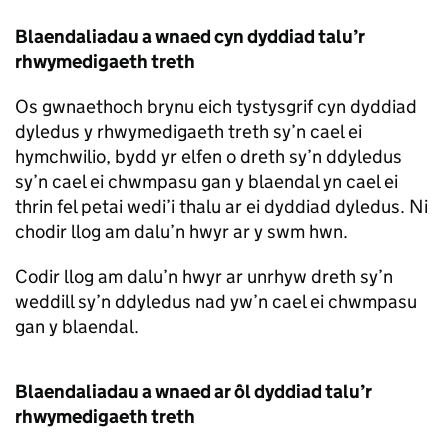
Blaendaliadau a wnaed cyn dyddiad talu’r
rhwymedigaeth treth
Os gwnaethoch brynu eich tystysgrif cyn dyddiad
dyledus y rhwymedigaeth treth sy’n cael ei
hymchwilio, bydd yr elfen o dreth sy’n ddyledus
sy’n cael ei chwmpasu gan y blaendal yn cael ei
thrin fel petai wedi’i thalu ar ei dyddiad dyledus. Ni
chodir llog am dalu’n hwyr ar y swm hwn.
Codir llog am dalu’n hwyr ar unrhyw dreth sy’n
weddill sy’n ddyledus nad yw’n cael ei chwmpasu
gan y blaendal.
Blaendaliadau a wnaed ar ôl dyddiad talu’r
rhwymedigaeth treth