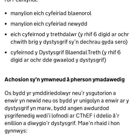
manylion eich cyfeiriad blaenorol
manylion eich cyfeiriad newydd
eich cyfeirnod y trethdalwr (y rhif 6 digid ar ochr
chwith brig y dystysgrif sy’n dechrau gyda sero)
cyfeirnod y Dystysgrif Blaendal Treth (y rhif 6
digid ar ochr dde gwaelod y dystysgrif)
Achosion sy’n ymwneud â pherson ymadawedig
Os bydd yr ymddiriedolwyr neu’r ysgutorion a
enwir yn newid neu os bydd yr unigolyn a enwir ar y
dystysgrif yn marw, bydd angen awdurdod
ysgrifenedig wedi’i lofnodi ar CThEF i ddelio â’r
enillion a diwygio’r dystysgrif. Mae’n rhaid i hon
gynnwys: