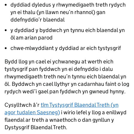
dyddiad dyledus y rhwymedigaeth treth rydych
yn ei thalu (yn llawn neu’n rhannol) gan
ddefnyddio’r blaendal
y dyddiad y byddwch yn tynnu eich blaendal yn
ôl am arian parod
chwe-mlwyddiant y dyddiad ar eich tystysgrif
Bydd llog yn cael ei ychwanegu at werth eich
tystysgrif pan fyddwch yn ei defnyddio i dalu
rhwymedigaeth treth neu’n tynnu eich blaendal yn
ôl. Byddwch yn cael llythyr yn cadarnhau faint o log
rydych wedi’i gael pan fyddwch yn gwneud hynny.
Cysylltwch â’r
tîm Tystysgrif Blaendal Treth (yn
agor tudalen Saesneg)
i wirio lefel y llog a enillwyd
flaendal ar treth a wnaethoch o dan gynllun y
Dystysgrif Blaendal Treth.