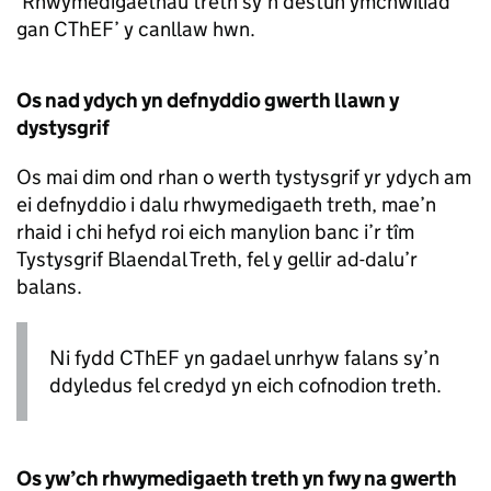
‘Rhwymedigaethau treth sy’n destun ymchwiliad
gan CThEF’ y canllaw hwn.
Os nad ydych yn defnyddio gwerth llawn y
dystysgrif
Os mai dim ond rhan o werth tystysgrif yr ydych am
ei defnyddio i dalu rhwymedigaeth treth, mae’n
rhaid i chi hefyd roi eich manylion banc i’r tîm
Tystysgrif Blaendal Treth, fel y gellir ad-dalu’r
balans.
Ni fydd CThEF yn gadael unrhyw falans sy’n
ddyledus fel credyd yn eich cofnodion treth.
Os yw’ch rhwymedigaeth treth yn fwy na gwerth