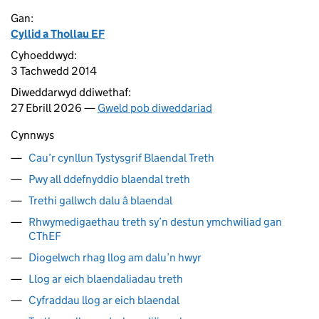
Gan:
Cyllid a Thollau EF
Cyhoeddwyd:
3 Tachwedd 2014
Diweddarwyd ddiwethaf:
27 Ebrill 2026 —
Gweld pob diweddariad
Cynnwys
Cau’r cynllun Tystysgrif Blaendal Treth
Pwy all ddefnyddio blaendal treth
Trethi gallwch dalu â blaendal
Rhwymedigaethau treth sy’n destun ymchwiliad gan
CThEF
Diogelwch rhag llog am dalu’n hwyr
Llog ar eich blaendaliadau treth
Cyfraddau llog ar eich blaendal