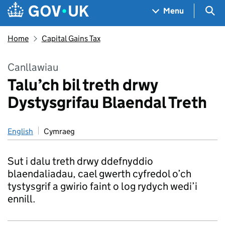
Skip to main content
Navigation menu
Sea
Menu
Home
Capital Gains Tax
Canllawiau
Talu’ch bil treth drwy
Dystysgrifau Blaendal Treth
English
Cymraeg
Sut i dalu treth drwy ddefnyddio
blaendaliadau, cael gwerth cyfredol o’ch
tystysgrif a gwirio faint o log rydych wedi’i
ennill.