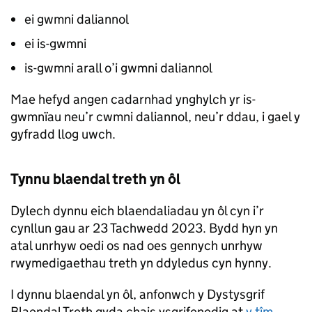
ei gwmni daliannol
ei is-gwmni
is-gwmni arall o’i gwmni daliannol
Mae hefyd angen cadarnhad ynghylch yr is-
gwmnïau neu’r cwmni daliannol, neu’r ddau, i gael y
gyfradd llog uwch.
Tynnu blaendal treth yn ôl
Dylech dynnu eich blaendaliadau yn ôl cyn i’r
cynllun gau ar 23 Tachwedd 2023. Bydd hyn yn
atal unrhyw oedi os nad oes gennych unrhyw
rwymedigaethau treth yn ddyledus cyn hynny.
I dynnu blaendal yn ôl, anfonwch y Dystysgrif
Blaendal Treth gyda chais ysgrifenedig at
y tîm