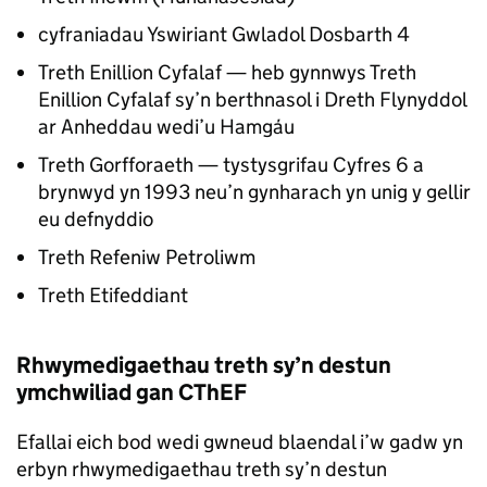
cyfraniadau Yswiriant Gwladol Dosbarth 4
Treth Enillion Cyfalaf — heb gynnwys Treth
Enillion Cyfalaf sy’n berthnasol i Dreth Flynyddol
ar Anheddau wedi’u Hamgáu
Treth Gorfforaeth — tystysgrifau Cyfres 6 a
brynwyd yn 1993 neu’n gynharach yn unig y gellir
eu defnyddio
Treth Refeniw Petroliwm
Treth Etifeddiant
Rhwymedigaethau treth sy’n destun
ymchwiliad gan CThEF
Efallai eich bod wedi gwneud blaendal i’w gadw yn
erbyn rhwymedigaethau treth sy’n destun