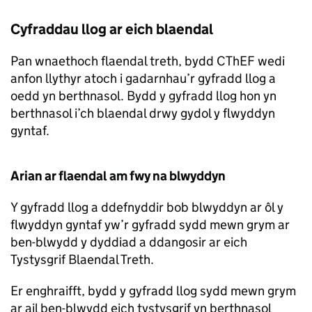
Cyfraddau llog ar eich blaendal
Pan wnaethoch flaendal treth, bydd CThEF wedi
anfon llythyr atoch i gadarnhau’r gyfradd llog a
oedd yn berthnasol. Bydd y gyfradd llog hon yn
berthnasol i’ch blaendal drwy gydol y flwyddyn
gyntaf.
Arian ar flaendal am fwy na blwyddyn
Y gyfradd llog a ddefnyddir bob blwyddyn ar ôl y
flwyddyn gyntaf yw’r gyfradd sydd mewn grym ar
ben-blwydd y dyddiad a ddangosir ar eich
Tystysgrif Blaendal Treth.
Er enghraifft, bydd y gyfradd llog sydd mewn grym
ar ail ben-blwydd eich tystysgrif yn berthnasol