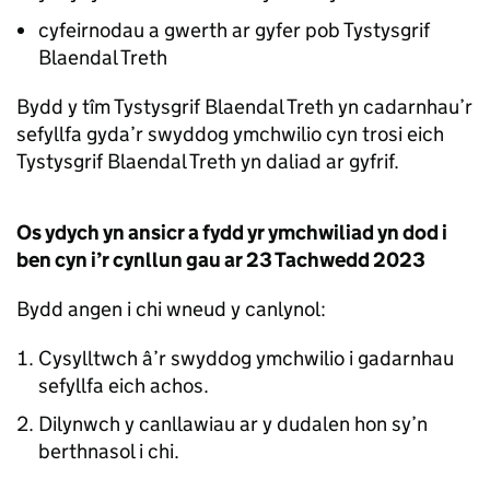
cyfeirnodau a gwerth ar gyfer pob Tystysgrif
Blaendal Treth
Bydd y tîm Tystysgrif Blaendal Treth yn cadarnhau’r
sefyllfa gyda’r swyddog ymchwilio cyn trosi eich
Tystysgrif Blaendal Treth yn daliad ar gyfrif.
Os ydych yn ansicr a fydd yr ymchwiliad yn dod i
ben cyn i’r cynllun gau ar 23 Tachwedd 2023
Bydd angen i chi wneud y canlynol:
Cysylltwch â’r swyddog ymchwilio i gadarnhau
sefyllfa eich achos.
Dilynwch y canllawiau ar y dudalen hon sy’n
berthnasol i chi.