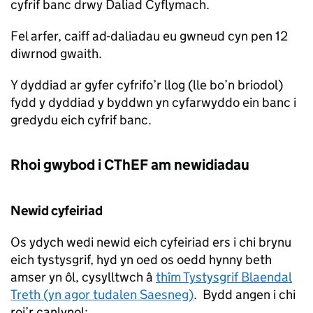
cyfrif banc drwy Daliad Cyflymach.
Fel arfer, caiff ad-daliadau eu gwneud cyn pen 12
diwrnod gwaith.
Y dyddiad ar gyfer cyfrifo’r llog (lle bo’n briodol)
fydd y dyddiad y byddwn yn cyfarwyddo ein banc i
gredydu eich cyfrif banc.
Rhoi gwybod i CThEF am newidiadau
Newid cyfeiriad
Os ydych wedi newid eich cyfeiriad ers i chi brynu
eich tystysgrif, hyd yn oed os oedd hynny beth
amser yn ôl, cysylltwch â
thîm Tystysgrif Blaendal
Treth (yn agor tudalen Saesneg)
. Bydd angen i chi
roi’r canlynol: