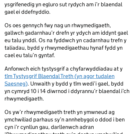
ysgrifenedig yn egluro sut rydych am i’r blaendal
gael ei ddefnyddio.
Os oes gennych fwy nag un rhwymedigaeth,
gallwch gadarnhau’r drefn yr ydych am iddynt gael
eu talu ynddi. Os na fyddwch yn cadarnhau trefn y
taliadau, bydd y rhwymedigaethau hynaf fydd yn
cael eu talu’n gyntaf.
Anfonwch eich tystysgrif a chyfarwyddiadau at y
tîm Tystysgrif Blaendal Treth (yn agor tudalen
Saesneg)
. Unwaith y bydd y tîm wedi’i gael, bydd
yn cymryd 10 i 14 diwrnod i ddyrannu’r blaendal i’ch
rhwymedigaeth.
Os yw’r rhwymedigaeth treth yn ymwneud ag
ymchwiliad parhaus sy’n annhebygol o ddod i ben
cyn i’r cynllun gau, darllenwch adran