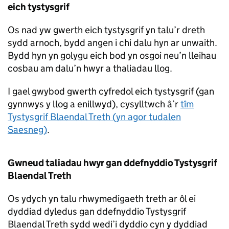
eich tystysgrif
Os nad yw gwerth eich tystysgrif yn talu’r dreth
sydd arnoch, bydd angen i chi dalu hyn ar unwaith.
Bydd hyn yn golygu eich bod yn osgoi neu’n lleihau
cosbau am dalu’n hwyr a thaliadau llog.
I gael gwybod gwerth cyfredol eich tystysgrif (gan
gynnwys y llog a enillwyd), cysylltwch â’r
tîm
Tystysgrif Blaendal Treth (yn agor tudalen
Saesneg)
.
Gwneud taliadau hwyr gan ddefnyddio Tystysgrif
Blaendal Treth
Os ydych yn talu rhwymedigaeth treth ar ôl ei
dyddiad dyledus gan ddefnyddio Tystysgrif
Blaendal Treth sydd wedi’i dyddio cyn y dyddiad