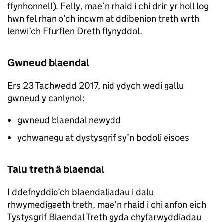
ffynhonnell). Felly, mae’n rhaid i chi drin yr holl log
hwn fel rhan o’ch incwm at ddibenion treth wrth
lenwi’ch Ffurflen Dreth flynyddol.
Gwneud blaendal
Ers 23 Tachwedd 2017, nid ydych wedi gallu
gwneud y canlynol:
gwneud blaendal newydd
ychwanegu at dystysgrif sy’n bodoli eisoes
Talu treth â blaendal
I ddefnyddio’ch blaendaliadau i dalu
rhwymedigaeth treth, mae’n rhaid i chi anfon eich
Tystysgrif Blaendal Treth gyda chyfarwyddiadau