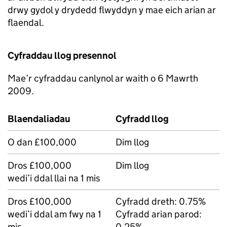
drwy gydol y drydedd flwyddyn y mae eich arian ar
flaendal.
Cyfraddau llog presennol
Mae’r cyfraddau canlynol ar waith o 6 Mawrth
2009.
Blaendaliadau
Cyfradd llog
O dan £100,000
Dim llog
Dros £100,000
Dim llog
wedi’i ddal llai na 1 mis
Dros £100,000
Cyfradd dreth: 0.75%
wedi’i ddal am fwy na 1
Cyfradd arian parod:
mis
0.25%