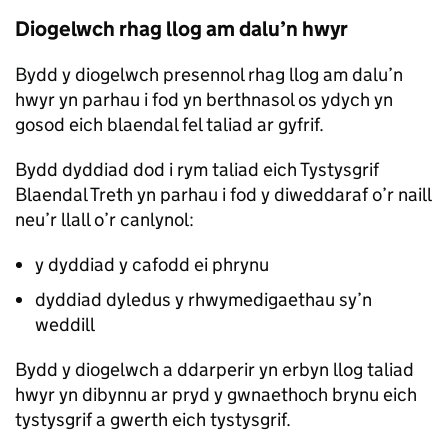
Diogelwch rhag llog am dalu’n hwyr
Bydd y diogelwch presennol rhag llog am dalu’n
hwyr yn parhau i fod yn berthnasol os ydych yn
gosod eich blaendal fel taliad ar gyfrif.
Bydd dyddiad dod i rym taliad eich Tystysgrif
Blaendal Treth yn parhau i fod y diweddaraf o’r naill
neu’r llall o’r canlynol:
y dyddiad y cafodd ei phrynu
dyddiad dyledus y rhwymedigaethau sy’n
weddill
Bydd y diogelwch a ddarperir yn erbyn llog taliad
hwyr yn dibynnu ar pryd y gwnaethoch brynu eich
tystysgrif a gwerth eich tystysgrif.