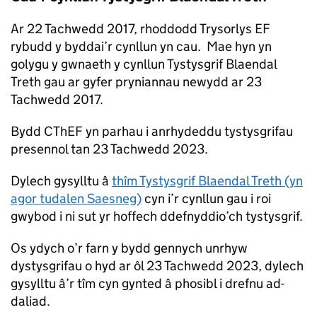
Ar 22 Tachwedd 2017, rhoddodd Trysorlys EF
rybudd y byddai’r cynllun yn cau. Mae hyn yn
golygu y gwnaeth y cynllun Tystysgrif Blaendal
Treth gau ar gyfer pryniannau newydd ar 23
Tachwedd 2017.
Bydd CThEF yn parhau i anrhydeddu tystysgrifau
presennol tan 23 Tachwedd 2023.
Dylech gysylltu â
thîm Tystysgrif Blaendal Treth (yn
agor tudalen Saesneg)
cyn i’r cynllun gau i roi
gwybod i ni sut yr hoffech ddefnyddio’ch tystysgrif.
Os ydych o’r farn y bydd gennych unrhyw
dystysgrifau o hyd ar ôl 23 Tachwedd 2023, dylech
gysylltu â’r tîm cyn gynted â phosibl i drefnu ad-
daliad.