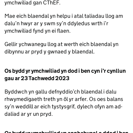
ymchwiliad gan CThEF.
Mae eich blaendal yn helpu i atal taliadau llog am
dalu’n hwyr ar y swm sy’n ddyledus wrth i’r
ymchwiliad fynd yn ei flaen.
Gellir ychwanegu llog at werth eich blaendal yn
dibynnu ar pryd y gwnaed y blaendal.
Os bydd yr ymchwiliad yn dod i ben cyn i’r cynllun
gau ar 23 Tachwedd 2023
Byddwch yn gallu defnyddio’ch blaendal i dalu
rhwymedigaeth treth yn ôl yr arfer. Os oes balans
sy’n weddill ar eich tystysgrif, dylech ofyn am ad-
daliad ar yr un pryd.