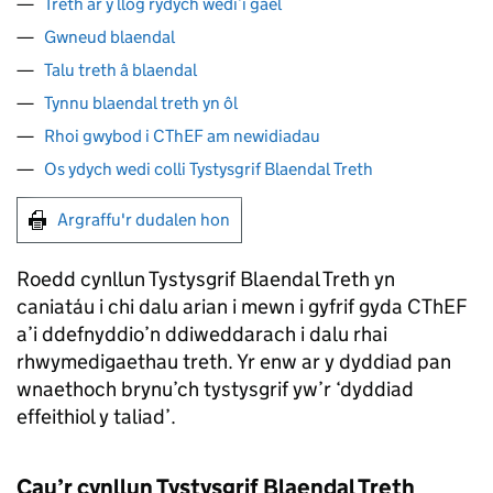
Treth ar y llog rydych wedi’i gael
Gwneud blaendal
Talu treth â blaendal
Tynnu blaendal treth yn ôl
Rhoi gwybod i CThEF am newidiadau
Os ydych wedi colli Tystysgrif Blaendal Treth
Argraffu'r dudalen hon
Roedd cynllun Tystysgrif Blaendal Treth yn
caniatáu i chi dalu arian i mewn i gyfrif gyda CThEF
a’i ddefnyddio’n ddiweddarach i dalu rhai
rhwymedigaethau treth. Yr enw ar y dyddiad pan
wnaethoch brynu’ch tystysgrif yw’r ‘dyddiad
effeithiol y taliad’.
Cau’r cynllun Tystysgrif Blaendal Treth