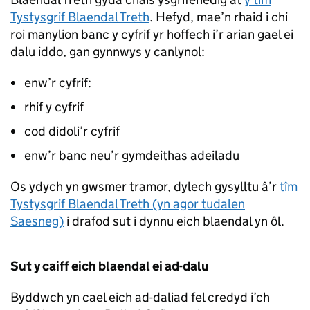
Tystysgrif Blaendal Treth
. Hefyd, mae’n rhaid i chi
roi manylion banc y cyfrif yr hoffech i’r arian gael ei
dalu iddo, gan gynnwys y canlynol:
enw’r cyfrif:
rhif y cyfrif
cod didoli’r cyfrif
enw’r banc neu’r gymdeithas adeiladu
Os ydych yn gwsmer tramor, dylech gysylltu â’r
tîm
Tystysgrif Blaendal Treth (yn agor tudalen
Saesneg)
i drafod sut i dynnu eich blaendal yn ôl.
Sut y caiff eich blaendal ei ad-dalu
Byddwch yn cael eich ad-daliad fel credyd i’ch