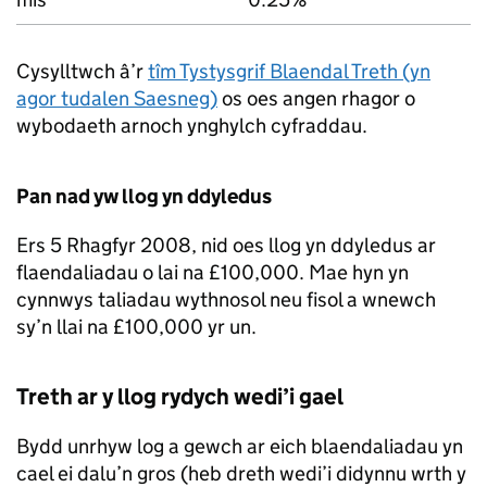
Cysylltwch â’r
tîm Tystysgrif Blaendal Treth (yn
agor tudalen Saesneg)
os oes angen rhagor o
wybodaeth arnoch ynghylch cyfraddau.
Pan nad yw llog yn ddyledus
Ers 5 Rhagfyr 2008, nid oes llog yn ddyledus ar
flaendaliadau o lai na £100,000. Mae hyn yn
cynnwys taliadau wythnosol neu fisol a wnewch
sy’n llai na £100,000 yr un.
Treth ar y llog rydych wedi’i gael
Bydd unrhyw log a gewch ar eich blaendaliadau yn
cael ei dalu’n gros (heb dreth wedi’i didynnu wrth y