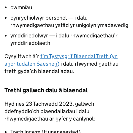
cwmnïau
cynrychiolwyr personol — i dalu
rhwymedigaethau ystâd yr unigolyn ymadawedig
ymddiriedolwyr — i dalu rhwymedigaethau’r
ymddiriedolaeth
Cysylltwch â’r
tîm Tystysgrif Blaendal Treth (yn
agor tudalen Saesneg)
i dalu rhwymedigaethau
treth gyda’ch blaendaliadau.
Trethi gallwch dalu â blaendal
Hyd nes 23 Tachwedd 2023, gallwch
ddefnyddio’ch blaendaliadau i dalu
rhwymedigaethau ar gyfer y canlynol:
Treth Incwm (Hunanasesiad)