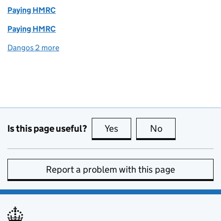
Paying HMRC
Paying HMRC
Dangos 2 more
topics
Is this page useful?
Yes
this page is useful
No
this page is no
Report a problem with this page