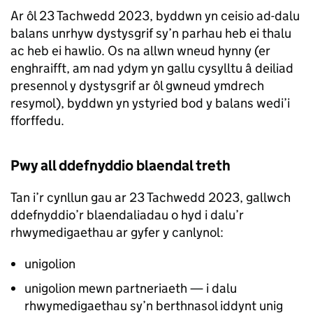
Ar ôl 23 Tachwedd 2023, byddwn yn ceisio ad-dalu
balans unrhyw dystysgrif sy’n parhau heb ei thalu
ac heb ei hawlio. Os na allwn wneud hynny (er
enghraifft, am nad ydym yn gallu cysylltu â deiliad
presennol y dystysgrif ar ôl gwneud ymdrech
resymol), byddwn yn ystyried bod y balans wedi’i
fforffedu.
Pwy all ddefnyddio blaendal treth
Tan i’r cynllun gau ar 23 Tachwedd 2023, gallwch
ddefnyddio’r blaendaliadau o hyd i dalu’r
rhwymedigaethau ar gyfer y canlynol:
unigolion
unigolion mewn partneriaeth — i dalu
rhwymedigaethau sy’n berthnasol iddynt unig