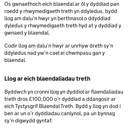
Os gwnaethoch eich blaendal ar ôl y dyddiad pan
roedd y rhwymedigaeth treth yn ddyledus, bydd
llog am dalu’n hwyr yn berthnasol o ddyddiad
dyledus y rhwymedigaeth treth hyd at y dyddiad y
gwnaed y blaendal.
Codir llog am dalu’n hwyr ar unrhyw dreth sy’n
ddyledus nad yw’n cael ei chwmpasu gan y
blaendal.
Llog ar eich blaendaliadau treth
Byddwch yn cronni llog yn dyddiol ar flaendaliadau
treth dros £100,000 o’r dyddiad a ddangosir ar
eich Tystysgrif Blaendal Treth. Bydd y llog yn dod i
ben ar un o’r dyddiadau canlynol, pa un bynnag
sy’n digwydd gyntaf: