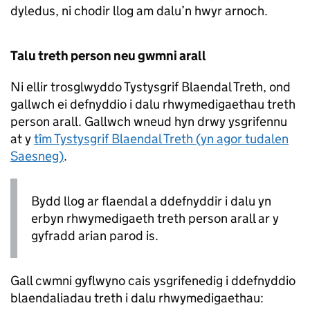
dyledus, ni chodir llog am dalu’n hwyr arnoch.
Talu treth person neu gwmni arall
Ni ellir trosglwyddo Tystysgrif Blaendal Treth, ond
gallwch ei defnyddio i dalu rhwymedigaethau treth
person arall. Gallwch wneud hyn drwy ysgrifennu
at y
tîm Tystysgrif Blaendal Treth (yn agor tudalen
Saesneg)
.
Bydd llog ar flaendal a ddefnyddir i dalu yn
erbyn rhwymedigaeth treth person arall ar y
gyfradd arian parod is.
Gall cwmni gyflwyno cais ysgrifenedig i ddefnyddio
blaendaliadau treth i dalu rhwymedigaethau: