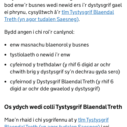
bod enw’r busnes wedi newid ers i’r dystysgrif gael
ei phrynu, cysylltwch â’r
tîm Tystysgrif Blaendal
Treth (yn agor tudalen Saesneg)
.
Bydd angen i chi roi’r canlynol:
enw masnachu blaenorol y busnes
tystiolaeth o newid i’r enw
cyfeirnod y trethdalwr (y rhif 6 digid ar ochr
chwith brig y dystysgrif sy’n dechrau gyda sero)
cyfeirnod y Dystysgrif Blaendal Treth (y rhif 6
digid ar ochr dde gwaelod y dystysgrif)
Os ydych wedi colli Tystysgrif Blaendal Treth
Mae’n rhaid i chi ysgrifennu at y
tîm Tystysgrif
Blaendal Treth (yn agor tudalen Saesneg)
i roi