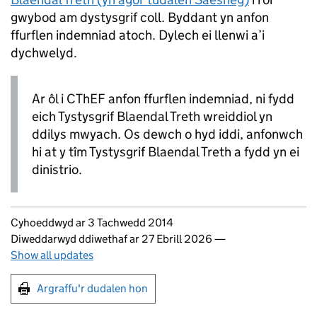
gwybod am dystysgrif coll. Byddant yn anfon
ffurflen indemniad atoch. Dylech ei llenwi a’i
dychwelyd.
Ar ôl i CThEF anfon ffurflen indemniad, ni fydd
eich Tystysgrif Blaendal Treth wreiddiol yn
ddilys mwyach. Os dewch o hyd iddi, anfonwch
hi at y tîm Tystysgrif Blaendal Treth a fydd yn ei
dinistrio.
Updates to this page
Cyhoeddwyd ar 3 Tachwedd 2014
Diweddarwyd ddiwethaf ar 27 Ebrill 2026
—
Show all updates
Argraffu'r dudalen hon
Argraffu'r dudalen hon