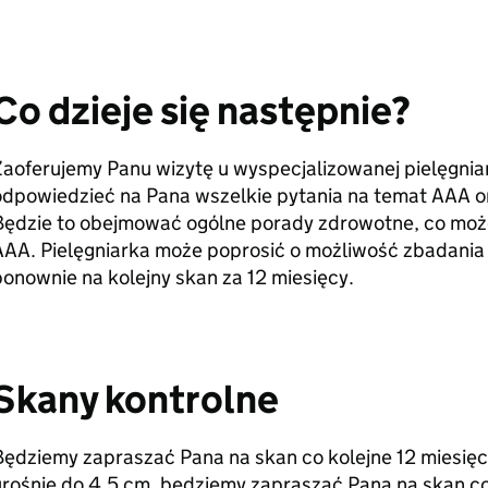
Co dzieje się następnie?
aoferujemy Panu wizytę u wyspecjalizowanej pielęgnia
dpowiedzieć na Pana wszelkie pytania na temat AAA oraz
Będzie to obejmować ogólne porady zdrowotne, co moż
AAA. Pielęgniarka może poprosić o możliwość zbadania 
onownie na kolejny skan za 12 miesięcy.
Skany kontrolne
ędziemy zapraszać Pana na skan co kolejne 12 miesięc
urośnie do 4,5 cm, będziemy zapraszać Pana na skan co