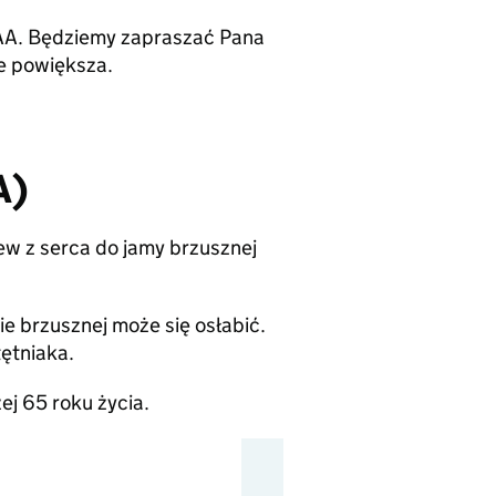
AA. Będziemy zapraszać Pana
ie powiększa.
A)
rew z serca do jamy brzusznej
e brzusznej może się osłabić.
ętniaka.
j 65 roku życia.