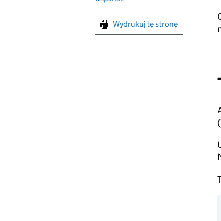
Wydrukuj tę stronę
n
A
U
M
T