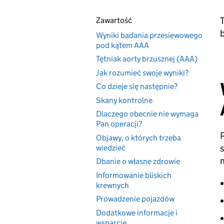
Zawartość
Wyniki badania przesiewowego
pod kątem AAA
Tętniak aorty brzusznej (AAA)
Jak rozumieć swoje wyniki?
Co dzieje się następnie?
Skany kontrolne
Dlaczego obecnie nie wymaga
Pan operacji?
Objawy, o których trzeba
s
wiedzieć
Dbanie o własne zdrowie
Informowanie bliskich
krewnych
Prowadzenie pojazdów
Dodatkowe informacje i
wsparcie