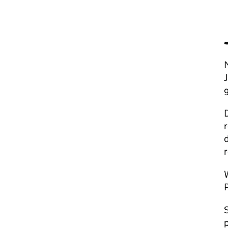
M
g
r
r
W
S