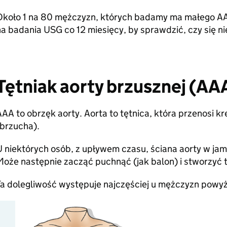
Około 1 na 80 mężczyzn, których badamy ma małego A
a badania USG co 12 miesięcy, by sprawdzić, czy się n
Tętniak aorty brzusznej (AA
AA to obrzęk aorty. Aorta to tętnica, która przenosi k
(brzucha).
 niektórych osób, z upływem czasu, ściana aorty w jami
oże następnie zacząć puchnąć (jak balon) i stworzyć t
a dolegliwość występuje najczęściej u mężczyzn powyże