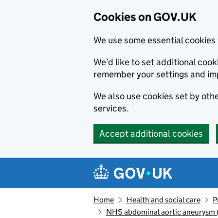
Cookies on GOV.UK
We use some essential cookies 
We’d like to set additional co
remember your settings and im
We also use cookies set by other
services.
Accept additional cookies
Skip to main content
Navigation menu
Home
Health and social care
P
NHS abdominal aortic aneurysm