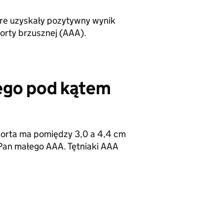
óre uzyskały pozytywny wynik
rty brzusznej (AAA).
ego pod kątem
orta ma pomiędzy 3,0 a 4,4 cm
 Pan małego AAA. Tętniaki AAA