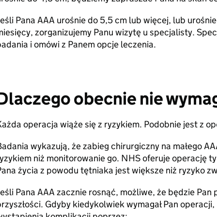
eśli Pana AAA urośnie do 5,5 cm lub więcej, lub urośni
iesięcy, zorganizujemy Panu wizytę u specjalisty. Specj
adania i omówi z Panem opcje leczenia.
Dlaczego obecnie nie wymag
ażda operacja wiąże się z ryzykiem. Podobnie jest z o
Badania wykazują, że zabieg chirurgiczny na małego AA
yzykiem niż monitorowanie go. NHS oferuje operację ty
ana życia z powodu tętniaka jest większe niż ryzyko zw
eśli Pana AAA zacznie rosnąć, możliwe, że będzie Pan 
przyszłości. Gdyby kiedykolwiek wymagał Pan operacji,
ystąpienia komplikacji poprzez: