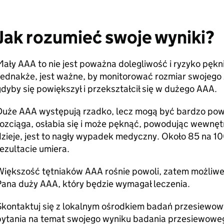
Jak rozumieć swoje wyniki?
ały AAA to nie jest poważna dolegliwość i ryzyko pękni
Jednakże, jest ważne, by monitorować rozmiar swojego 
dyby się powiększył i przekształcił się w dużego AAA.
Duże AAA występują rzadko, lecz mogą być bardzo powa
ozciąga, osłabia się i może pęknąć, powodując wewnęt
dzieje, jest to nagły wypadek medyczny. Około 85 na 1
ezultacie umiera.
iększość tętniaków AAA rośnie powoli, zatem możliwe, 
Pana duży AAA, który będzie wymagał leczenia.
kontaktuj się z lokalnym ośrodkiem badań przesiewowy
pytania na temat swojego wyniku badania przesiewowe