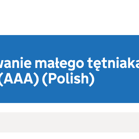
anie małego tętniaka
(AAA) (Polish)