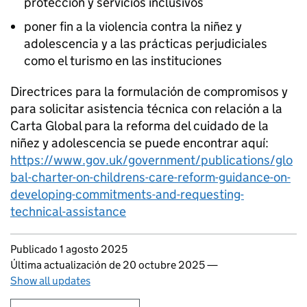
protección y servicios inclusivos
poner fin a la violencia contra la niñez y
adolescencia y a las prácticas perjudiciales
como el turismo en las instituciones
Directrices para la formulación de compromisos y
para solicitar asistencia técnica con relación a la
Carta Global para la reforma del cuidado de la
niñez y adolescencia se puede encontrar aquí:
https://www.gov.uk/government/publications/glo
bal-charter-on-childrens-care-reform-guidance-on-
developing-commitments-and-requesting-
technical-assistance
Updates to this page
Publicado 1 agosto 2025
Última actualización de 20 octubre 2025
—
Show all updates