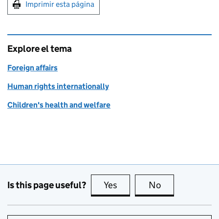
Print this page
Imprimir esta página
Explore el tema
Foreign affairs
Human rights internationally
Children's health and welfare
Is this page useful?
Yes
this page is useful
No
this page is no