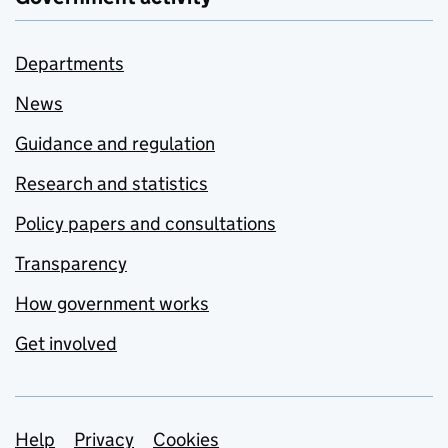
Departments
News
Guidance and regulation
Research and statistics
Policy papers and consultations
Transparency
How government works
Get involved
Support links
Help
Privacy
Cookies