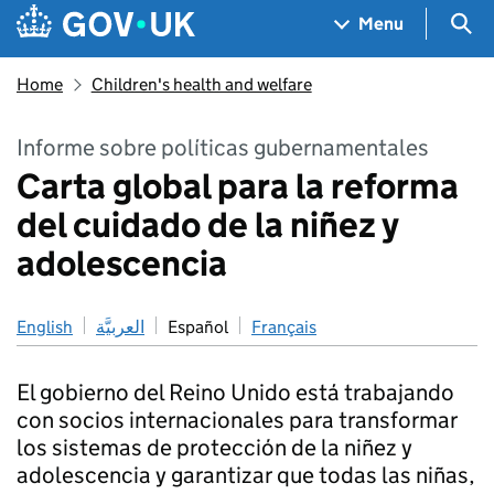
Skip to main content
Navigation menu
Sea
Menu
Home
Children's health and welfare
Informe sobre políticas gubernamentales
Carta global para la reforma
del cuidado de la niñez y
adolescencia
English
العربيَّة
Español
Français
El gobierno del Reino Unido está trabajando
con socios internacionales para transformar
los sistemas de protección de la niñez y
adolescencia y garantizar que todas las niñas,